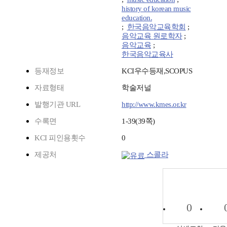
history of korean music
education.
;
한국음악교육학회
;
음악교육 원로학자
;
음악교육
;
한국음악교육사
등재정보
KCI우수등재,SCOPUS
자료형태
학술저널
발행기관 URL
http://www.kmes.or.kr
수록면
1-39(39쪽)
KCI 피인용횟수
0
제공처
스콜라
0