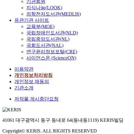
기관회원
지식나눔(LOOK)
의학전자도서관(MEDLIS)
유관기관 사이트
교육부(MOE)
국립장애인도서관(NLD)
국립중앙도서관(NL)
국회도서관(NAL)
연구윤리정보포털(CRE)
사이언스온 (ScienceON)
이용약관
개인정보처리방침
개인정보 재동의
기관소개
저작물 게시중단요청
41061 대구광역시 동구 동내로 64(동내동1119) KERIS빌딩
Copyright© KERIS. ALL RIGHTS RESERVED