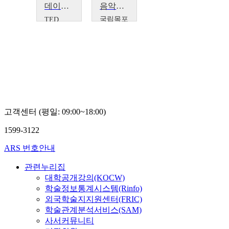
데이빗 메릴: 생각하는 장난감 블록 '시프터블'에 대하여
음악교육론
국립목포
TED
David
대학교
Merrill
김신
영
고객센터 (평일: 09:00~18:00)
1599-3122
ARS 번호안내
관련누리집
대학공개강의(KOCW)
학술정보통계시스템(Rinfo)
외국학술지지원센터(FRIC)
학술관계분석서비스(SAM)
사서커뮤니티