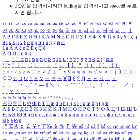
北京 을 입력하시려면
beijing
을 입력하시고 space를 누르
시면 됩니다.
ㅥ
ㅦ
ㅧ
ㅨ
ㅩ
ㅪ
ㅫ
ㅬ
ㅭ
ㅮ
ㅯ
ㅰ
ㅱ
ㅲ
ㅳ
ㅴ
ㅵ
ㅶ
ㅷ
ㅸ
ㅹ
ㅺ
ㅻ
ㅼ
ㅽ
ㅾ
ㅿ
ㆀ
ㆁ
ㆂ
ㆃ
ㆄ
ㆅ
ㆆ
ㆇ
ㆈ
ㆉ
ㆊ
ㆋ
ㆌ
ㆍ
ㆎ
Α
Β
Γ
Δ
Ε
Ζ
Η
Θ
Ι
Κ
Λ
Μ
Ν
Ξ
Ο
Π
Ρ
Σ
Τ
Υ
Φ
Χ
Ψ
Ω
α
β
γ
δ
ε
ζ
η
θ
ι
κ
λ
μ
ν
ξ
ο
π
ρ
σ
τ
υ
φ
χ
ψ
ω
á
à
Á
À
é
è
É
È
ç
Ç
ê
Ä
Ö
Ü
ä
ö
ü
ß
ְ
ֳ
ֲ
ֱ
ָ
ַ
ֵ
ֶ
ִ
ֹ
ּ
ֻ
ׂ
ׁ
ּ
ב
ה
נ
מ
צ
ת
ץ
ש
ד
ג
כ
ע
י
ח
ל
ך
ף
ק
ר
א
ט
ו
ן
ם
פ
‘
’
“
”
〔
〕
〈
〉
「
」
『
』
【
】
＂
（
）
［
］
｛
｝
±
×
÷
≠
≤
≥
∞
∴
♂
♀
∠
⊥
⌒
∂
∇
≡
≒
≪
≫
√
∽
∝
∵
∫
∬
∈
∋
⊆
⊇
⊂
⊃
∪
∩
∧
∨
￢
⇒
⇔
∀
∃
∮
∑
∏
＋
－
＜
＝
＞
、
。
·
‥
…
¨
〃
―
∥
＼
∼
´
～
ˇ
˘
˝
˚
˙
¸
˛
¡
¿
ː
！
＇
，
．
／
：
；
？
＾
＿
｀
｜
½
⅓
⅔
¼
¾
⅛
⅜
⅝
⅞
¹
²
³
⁴
ⁿ
₁
₂
₃
₄
Æ
Ð
Ħ
Ĳ
Ł
Ø
Œ
Þ
Ŧ
Ŋ
æ
đ
ð
ħ
ı
ĳ
ĸ
ŀ
ł
ø
œ
ß
þ
ŧ
ŋ
ŉ
А
Б
В
Г
Д
Е
Ё
Ж
З
И
Й
К
Л
М
Н
О
П
Р
С
Т
У
Ф
Х
Ц
Ч
Ш
Щ
Ъ
Ы
Ь
Э
Ю
Я
а
б
в
г
д
е
ё
ж
з
и
й
к
л
м
н
о
п
р
с
т
у
ф
х
ц
ч
ш
щ
ъ
ы
ь
э
ю
я
′
″
℃
Å
￠
￡
￥
¤
℉
‰
＄
％
Ｆ
￦
㎕
㎖
㎗
ℓ
㎘
㏄
㎣
㎤
㎥
㎦
㎙
㎚
㎛
㎜
㎝
㎞
㎟
㎠
㎡
㎢
㏊
㎍
㎎
㎏
㏏
㎈
㎉
㏈
㎧
㎨
㎰
㎱
㎲
㎳
㎴
㎵
㎶
㎷
㎸
㎹
㎀
㎁
㎂
㎃
㎄
㎺
㎻
㎽
㎾
㎿
㎐
㎑