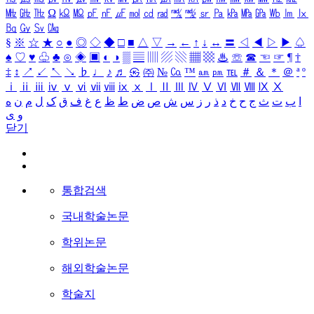
㎒
㎓
㎔
Ω
㏀
㏁
㎊
㎋
㎌
㏖
㏅
㎭
㎮
㎯
㏛
㎩
㎪
㎫
㎬
㏝
㏐
㏓
㏃
㏉
㏜
㏆
§
※
☆
★
○
●
◎
◇
◆
□
■
△
▽
→
←
↑
↓
↔
〓
◁
◀
▷
▶
♤
♠
♡
♥
♧
♣
⊙
◈
▣
◐
◑
▒
▤
▥
▨
▧
▦
▩
♨
☏
☎
☜
☞
¶
†
‡
↕
↗
↙
↖
↘
♭
♩
♪
♬
㉿
㈜
№
㏇
™
㏂
㏘
℡
＃
＆
＊
＠
ª
º
ⅰ
ⅱ
ⅲ
ⅳ
ⅴ
ⅵ
ⅶ
ⅷ
ⅸ
ⅹ
Ⅰ
Ⅱ
Ⅲ
Ⅳ
Ⅴ
Ⅵ
Ⅶ
Ⅷ
Ⅸ
Ⅹ
ا
ب
ت
ث
ج
ح
خ
د
ذ
ر
ز
س
ش
ص
ض
ط
ظ
ع
غ
ف
ق
ک
ل
م
ن
ه
و
ی
닫기
통합검색
국내학술논문
학위논문
해외학술논문
학술지