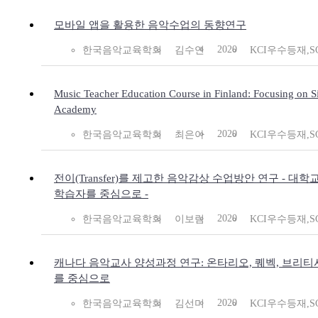
모바일 앱을 활용한 음악수업의 동향연구
2020
한국음악교육학회
김수연
KCI우수등재,S
Music Teacher Education Course in Finland: Focusing on Si
Academy
2020
한국음악교육학회
최은아
KCI우수등재,S
전이(Transfer)를 제고한 음악감상 수업방안 연구 - 대
학습자를 중심으로 -
2020
한국음악교육학회
이보림
KCI우수등재,S
캐나다 음악교사 양성과정 연구: 온타리오, 퀘벡, 브리
를 중심으로
2020
한국음악교육학회
김선미
KCI우수등재,S