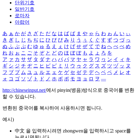
단위기호
일반기호
로마자
아랍어
あ
ぁ
か
が
さ
ざ
た
だ
な
は
ば
ぱ
ま
や
ゃ
ら
わ
ゎ
ん
い
ぃ
き
ぎ
し
じ
ち
ぢ
に
ひ
び
ぴ
み
り
う
ぅ
く
ぐ
す
ず
つ
づ
っ
ぬ
ふ
ぶ
ぷ
む
ゆ
ゅ
る
え
ぇ
け
げ
せ
ぜ
て
で
ね
へ
べ
ぺ
め
れ
お
ぉ
こ
ご
そ
ぞ
と
ど
の
ほ
ぼ
ぽ
も
よ
ょ
ろ
を
ア
ァ
カ
サ
ザ
タ
ダ
ナ
ハ
バ
パ
マ
ヤ
ャ
ラ
ワ
ヮ
ン
イ
ィ
キ
ギ
シ
ジ
チ
ヂ
ニ
ヒ
ビ
ピ
ミ
リ
ウ
ゥ
ク
グ
ス
ズ
ツ
ヅ
ッ
ヌ
フ
ブ
プ
ム
ユ
ュ
ル
エ
ェ
ケ
ゲ
セ
ゼ
テ
デ
ヘ
ベ
ペ
メ
レ
オ
ォ
コ
ゴ
ソ
ゾ
ト
ド
ノ
ホ
ボ
ポ
モ
ヨ
ョ
ロ
ヲ
―
http://chineseinput.net/
에서 pinyin(병음)방식으로 중국어를 변환
할 수 있습니다.
변환된 중국어를 복사하여 사용하시면 됩니다.
예시)
中文 을 입력하시려면
zhongwen
을 입력하시고 space를
누르시면됩니다.