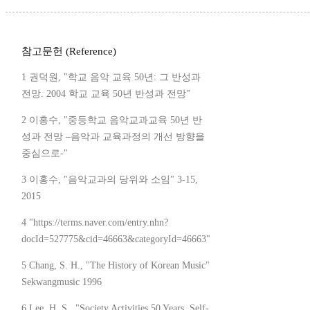
참고문헌 (Reference)
1 권덕원, "학교 음악 교육 50년: 그 반성과
전망. 2004 학교 교육 50년 반성과 전망"
2 이홍수, "중등학교 음악교과교육 50년 반
성과 전망 –음악과 교육과정의 개선 방향을
중심으로-"
3 이홍수, "음악교과의 당위와 소임" 3-15,
2015
4 "https://terms.naver.com/entry.nhn?
docId=527775&cid=46663&categoryId=46663"
5 Chang, S. H., "The History of Korean Music"
Sekwangmusic 1996
6 Lee, H. S., "Society Activities 50 Years, Self-