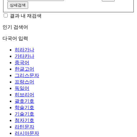
상세검색
결과 내 재검색
인기 검색어
다국어 입력
히라가나
가타카나
중국어
한글고어
그리스문자
프랑스어
독일어
히브리어
괄호기호
학술기호
기술기호
첨자기호
라틴문자
러시아문자