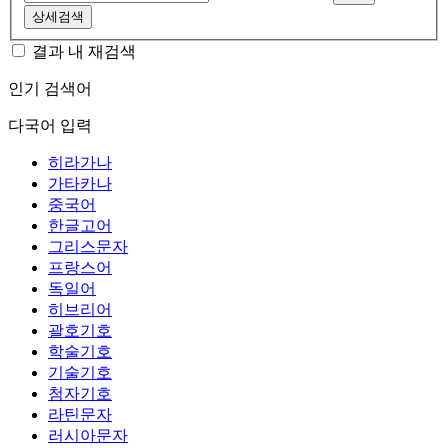
상세검색
결과 내 재검색
인기 검색어
다국어 입력
히라가나
가타카나
중국어
한글고어
그리스문자
프랑스어
독일어
히브리어
괄호기호
학술기호
기술기호
첨자기호
라틴문자
러시아문자