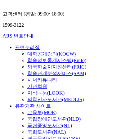
고객센터 (평일: 09:00~18:00)
1599-3122
ARS 번호안내
관련누리집
대학공개강의(KOCW)
학술정보통계시스템(Rinfo)
외국학술지지원센터(FRIC)
학술관계분석서비스(SAM)
사서커뮤니티
기관회원
지식나눔(LOOK)
의학전자도서관(MEDLIS)
유관기관 사이트
교육부(MOE)
국립장애인도서관(NLD)
국립중앙도서관(NL)
국회도서관(NAL)
연구윤리정보포털(CRE)