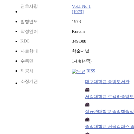
권호사항
Vol.1 No.1
[1973]
발행연도
1973
작성언어
Korean
KDC
349.000
자료형태
학술저널
수록면
1-14(14쪽)
제공처
RISS
소장기관
대구대학교 중앙도서관
서강대학교 로욜라중앙
성균관대학교 중앙학술
중앙대학교 서울캠퍼스 