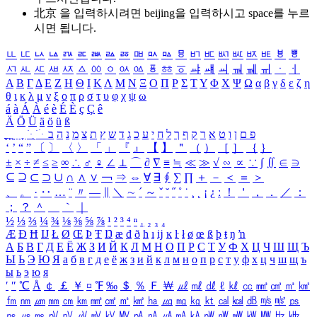
北京 을 입력하시려면
beijing
을 입력하시고 space를 누르
시면 됩니다.
ㅥ
ㅦ
ㅧ
ㅨ
ㅩ
ㅪ
ㅫ
ㅬ
ㅭ
ㅮ
ㅯ
ㅰ
ㅱ
ㅲ
ㅳ
ㅴ
ㅵ
ㅶ
ㅷ
ㅸ
ㅹ
ㅺ
ㅻ
ㅼ
ㅽ
ㅾ
ㅿ
ㆀ
ㆁ
ㆂ
ㆃ
ㆄ
ㆅ
ㆆ
ㆇ
ㆈ
ㆉ
ㆊ
ㆋ
ㆌ
ㆍ
ㆎ
Α
Β
Γ
Δ
Ε
Ζ
Η
Θ
Ι
Κ
Λ
Μ
Ν
Ξ
Ο
Π
Ρ
Σ
Τ
Υ
Φ
Χ
Ψ
Ω
α
β
γ
δ
ε
ζ
η
θ
ι
κ
λ
μ
ν
ξ
ο
π
ρ
σ
τ
υ
φ
χ
ψ
ω
á
à
Á
À
é
è
É
È
ç
Ç
ê
Ä
Ö
Ü
ä
ö
ü
ß
ְ
ֳ
ֲ
ֱ
ָ
ַ
ֵ
ֶ
ִ
ֹ
ּ
ֻ
ׂ
ׁ
ּ
ב
ה
נ
מ
צ
ת
ץ
ש
ד
ג
כ
ע
י
ח
ל
ך
ף
ק
ר
א
ט
ו
ן
ם
פ
‘
’
“
”
〔
〕
〈
〉
「
」
『
』
【
】
＂
（
）
［
］
｛
｝
±
×
÷
≠
≤
≥
∞
∴
♂
♀
∠
⊥
⌒
∂
∇
≡
≒
≪
≫
√
∽
∝
∵
∫
∬
∈
∋
⊆
⊇
⊂
⊃
∪
∩
∧
∨
￢
⇒
⇔
∀
∃
∮
∑
∏
＋
－
＜
＝
＞
、
。
·
‥
…
¨
〃
―
∥
＼
∼
´
～
ˇ
˘
˝
˚
˙
¸
˛
¡
¿
ː
！
＇
，
．
／
：
；
？
＾
＿
｀
｜
½
⅓
⅔
¼
¾
⅛
⅜
⅝
⅞
¹
²
³
⁴
ⁿ
₁
₂
₃
₄
Æ
Ð
Ħ
Ĳ
Ł
Ø
Œ
Þ
Ŧ
Ŋ
æ
đ
ð
ħ
ı
ĳ
ĸ
ŀ
ł
ø
œ
ß
þ
ŧ
ŋ
ŉ
А
Б
В
Г
Д
Е
Ё
Ж
З
И
Й
К
Л
М
Н
О
П
Р
С
Т
У
Ф
Х
Ц
Ч
Ш
Щ
Ъ
Ы
Ь
Э
Ю
Я
а
б
в
г
д
е
ё
ж
з
и
й
к
л
м
н
о
п
р
с
т
у
ф
х
ц
ч
ш
щ
ъ
ы
ь
э
ю
я
′
″
℃
Å
￠
￡
￥
¤
℉
‰
＄
％
Ｆ
￦
㎕
㎖
㎗
ℓ
㎘
㏄
㎣
㎤
㎥
㎦
㎙
㎚
㎛
㎜
㎝
㎞
㎟
㎠
㎡
㎢
㏊
㎍
㎎
㎏
㏏
㎈
㎉
㏈
㎧
㎨
㎰
㎱
㎲
㎳
㎴
㎵
㎶
㎷
㎸
㎹
㎀
㎁
㎂
㎃
㎄
㎺
㎻
㎽
㎾
㎿
㎐
㎑