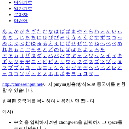
단위기호
일반기호
로마자
아랍어
あ
ぁ
か
が
さ
ざ
た
だ
な
は
ば
ぱ
ま
や
ゃ
ら
わ
ゎ
ん
い
ぃ
き
ぎ
し
じ
ち
ぢ
に
ひ
び
ぴ
み
り
う
ぅ
く
ぐ
す
ず
つ
づ
っ
ぬ
ふ
ぶ
ぷ
む
ゆ
ゅ
る
え
ぇ
け
げ
せ
ぜ
て
で
ね
へ
べ
ぺ
め
れ
お
ぉ
こ
ご
そ
ぞ
と
ど
の
ほ
ぼ
ぽ
も
よ
ょ
ろ
を
ア
ァ
カ
サ
ザ
タ
ダ
ナ
ハ
バ
パ
マ
ヤ
ャ
ラ
ワ
ヮ
ン
イ
ィ
キ
ギ
シ
ジ
チ
ヂ
ニ
ヒ
ビ
ピ
ミ
リ
ウ
ゥ
ク
グ
ス
ズ
ツ
ヅ
ッ
ヌ
フ
ブ
プ
ム
ユ
ュ
ル
エ
ェ
ケ
ゲ
セ
ゼ
テ
デ
ヘ
ベ
ペ
メ
レ
オ
ォ
コ
ゴ
ソ
ゾ
ト
ド
ノ
ホ
ボ
ポ
モ
ヨ
ョ
ロ
ヲ
―
http://chineseinput.net/
에서 pinyin(병음)방식으로 중국어를 변환
할 수 있습니다.
변환된 중국어를 복사하여 사용하시면 됩니다.
예시)
中文 을 입력하시려면
zhongwen
을 입력하시고 space를
누르시면됩니다.