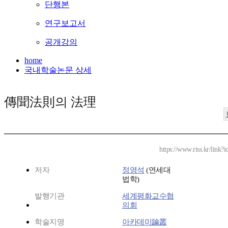
단행본
연구보고서
공개강의
home
국내학술논문 상세
傳聞法則의 法理
https://www.riss.kr/link
저자
정영석
(연세대
법학)
발행기관
세계평화교수협
의회
학술지명
아카데미論叢