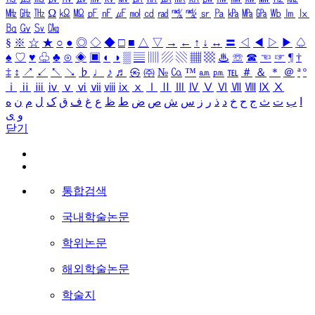
㎒
㎓
㎔
Ω
㏀
㏁
㎊
㎋
㎌
㏖
㏅
㎭
㎮
㎯
㏛
㎩
㎪
㎫
㎬
㏝
㏐
㏓
㏃
㏉
㏜
㏆
§
※
☆
★
○
●
◎
◇
◆
□
■
△
▽
→
←
↑
↓
↔
〓
◁
◀
▷
▶
♤
♠
♡
♥
♧
♣
⊙
◈
▣
◐
◑
▒
▤
▥
▨
▧
▦
▩
♨
☏
☎
☜
☞
¶
†
‡
↕
↗
↙
↖
↘
♭
♩
♪
♬
㉿
㈜
№
㏇
™
㏂
㏘
℡
＃
＆
＊
＠
ª
º
ⅰ
ⅱ
ⅲ
ⅳ
ⅴ
ⅵ
ⅶ
ⅷ
ⅸ
ⅹ
Ⅰ
Ⅱ
Ⅲ
Ⅳ
Ⅴ
Ⅵ
Ⅶ
Ⅷ
Ⅸ
Ⅹ
ا
ب
ت
ث
ج
ح
خ
د
ذ
ر
ز
س
ش
ص
ض
ط
ظ
ع
غ
ف
ق
ک
ل
م
ن
ه
و
ی
닫기
통합검색
국내학술논문
학위논문
해외학술논문
학술지