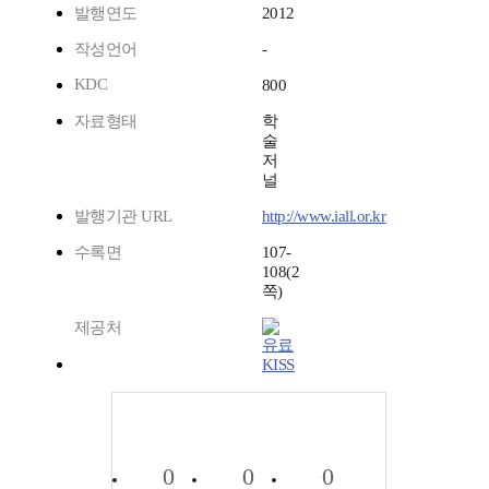
발행연도
2012
작성언어
-
KDC
800
자료형태
학
술
저
널
발행기관 URL
http://www.iall.or.kr
수록면
107-
108(2
쪽)
제공처
KISS
0
0
0