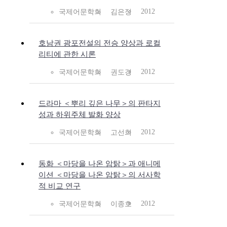
2012
국제어문학회
김은정
호남권 광포전설의 전승 양상과 로컬
리티에 관한 시론
2012
국제어문학회
권도경
드라마 ＜뿌리 깊은 나무＞의 판타지
성과 하위주체 발화 양상
2012
국제어문학회
고선희
동화 ＜마당을 나온 암탉＞과 애니메
이션 ＜마당을 나온 암탉＞의 서사학
적 비교 연구
2012
국제어문학회
이종호