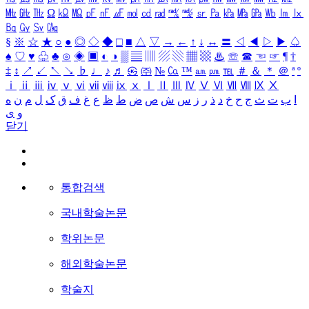
㎒
㎓
㎔
Ω
㏀
㏁
㎊
㎋
㎌
㏖
㏅
㎭
㎮
㎯
㏛
㎩
㎪
㎫
㎬
㏝
㏐
㏓
㏃
㏉
㏜
㏆
§
※
☆
★
○
●
◎
◇
◆
□
■
△
▽
→
←
↑
↓
↔
〓
◁
◀
▷
▶
♤
♠
♡
♥
♧
♣
⊙
◈
▣
◐
◑
▒
▤
▥
▨
▧
▦
▩
♨
☏
☎
☜
☞
¶
†
‡
↕
↗
↙
↖
↘
♭
♩
♪
♬
㉿
㈜
№
㏇
™
㏂
㏘
℡
＃
＆
＊
＠
ª
º
ⅰ
ⅱ
ⅲ
ⅳ
ⅴ
ⅵ
ⅶ
ⅷ
ⅸ
ⅹ
Ⅰ
Ⅱ
Ⅲ
Ⅳ
Ⅴ
Ⅵ
Ⅶ
Ⅷ
Ⅸ
Ⅹ
ا
ب
ت
ث
ج
ح
خ
د
ذ
ر
ز
س
ش
ص
ض
ط
ظ
ع
غ
ف
ق
ک
ل
م
ن
ه
و
ی
닫기
통합검색
국내학술논문
학위논문
해외학술논문
학술지