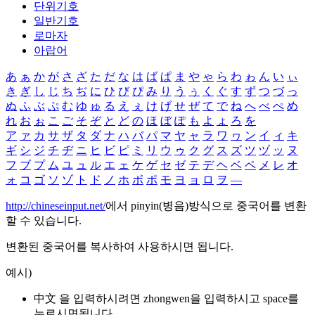
단위기호
일반기호
로마자
아랍어
あ
ぁ
か
が
さ
ざ
た
だ
な
は
ば
ぱ
ま
や
ゃ
ら
わ
ゎ
ん
い
ぃ
き
ぎ
し
じ
ち
ぢ
に
ひ
び
ぴ
み
り
う
ぅ
く
ぐ
す
ず
つ
づ
っ
ぬ
ふ
ぶ
ぷ
む
ゆ
ゅ
る
え
ぇ
け
げ
せ
ぜ
て
で
ね
へ
べ
ぺ
め
れ
お
ぉ
こ
ご
そ
ぞ
と
ど
の
ほ
ぼ
ぽ
も
よ
ょ
ろ
を
ア
ァ
カ
サ
ザ
タ
ダ
ナ
ハ
バ
パ
マ
ヤ
ャ
ラ
ワ
ヮ
ン
イ
ィ
キ
ギ
シ
ジ
チ
ヂ
ニ
ヒ
ビ
ピ
ミ
リ
ウ
ゥ
ク
グ
ス
ズ
ツ
ヅ
ッ
ヌ
フ
ブ
プ
ム
ユ
ュ
ル
エ
ェ
ケ
ゲ
セ
ゼ
テ
デ
ヘ
ベ
ペ
メ
レ
オ
ォ
コ
ゴ
ソ
ゾ
ト
ド
ノ
ホ
ボ
ポ
モ
ヨ
ョ
ロ
ヲ
―
http://chineseinput.net/
에서 pinyin(병음)방식으로 중국어를 변환
할 수 있습니다.
변환된 중국어를 복사하여 사용하시면 됩니다.
예시)
中文 을 입력하시려면
zhongwen
을 입력하시고 space를
누르시면됩니다.