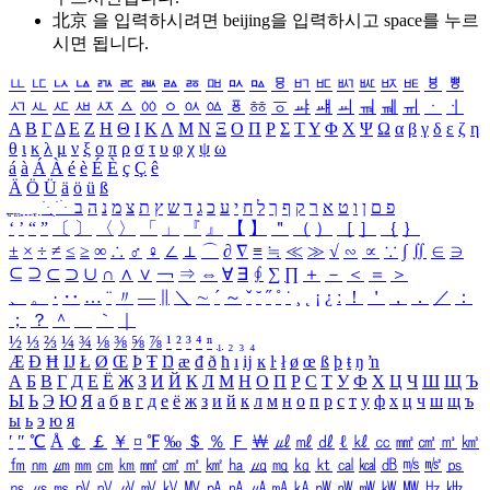
北京 을 입력하시려면
beijing
을 입력하시고 space를 누르
시면 됩니다.
ㅥ
ㅦ
ㅧ
ㅨ
ㅩ
ㅪ
ㅫ
ㅬ
ㅭ
ㅮ
ㅯ
ㅰ
ㅱ
ㅲ
ㅳ
ㅴ
ㅵ
ㅶ
ㅷ
ㅸ
ㅹ
ㅺ
ㅻ
ㅼ
ㅽ
ㅾ
ㅿ
ㆀ
ㆁ
ㆂ
ㆃ
ㆄ
ㆅ
ㆆ
ㆇ
ㆈ
ㆉ
ㆊ
ㆋ
ㆌ
ㆍ
ㆎ
Α
Β
Γ
Δ
Ε
Ζ
Η
Θ
Ι
Κ
Λ
Μ
Ν
Ξ
Ο
Π
Ρ
Σ
Τ
Υ
Φ
Χ
Ψ
Ω
α
β
γ
δ
ε
ζ
η
θ
ι
κ
λ
μ
ν
ξ
ο
π
ρ
σ
τ
υ
φ
χ
ψ
ω
á
à
Á
À
é
è
É
È
ç
Ç
ê
Ä
Ö
Ü
ä
ö
ü
ß
ְ
ֳ
ֲ
ֱ
ָ
ַ
ֵ
ֶ
ִ
ֹ
ּ
ֻ
ׂ
ׁ
ּ
ב
ה
נ
מ
צ
ת
ץ
ש
ד
ג
כ
ע
י
ח
ל
ך
ף
ק
ר
א
ט
ו
ן
ם
פ
‘
’
“
”
〔
〕
〈
〉
「
」
『
』
【
】
＂
（
）
［
］
｛
｝
±
×
÷
≠
≤
≥
∞
∴
♂
♀
∠
⊥
⌒
∂
∇
≡
≒
≪
≫
√
∽
∝
∵
∫
∬
∈
∋
⊆
⊇
⊂
⊃
∪
∩
∧
∨
￢
⇒
⇔
∀
∃
∮
∑
∏
＋
－
＜
＝
＞
、
。
·
‥
…
¨
〃
―
∥
＼
∼
´
～
ˇ
˘
˝
˚
˙
¸
˛
¡
¿
ː
！
＇
，
．
／
：
；
？
＾
＿
｀
｜
½
⅓
⅔
¼
¾
⅛
⅜
⅝
⅞
¹
²
³
⁴
ⁿ
₁
₂
₃
₄
Æ
Ð
Ħ
Ĳ
Ł
Ø
Œ
Þ
Ŧ
Ŋ
æ
đ
ð
ħ
ı
ĳ
ĸ
ŀ
ł
ø
œ
ß
þ
ŧ
ŋ
ŉ
А
Б
В
Г
Д
Е
Ё
Ж
З
И
Й
К
Л
М
Н
О
П
Р
С
Т
У
Ф
Х
Ц
Ч
Ш
Щ
Ъ
Ы
Ь
Э
Ю
Я
а
б
в
г
д
е
ё
ж
з
и
й
к
л
м
н
о
п
р
с
т
у
ф
х
ц
ч
ш
щ
ъ
ы
ь
э
ю
я
′
″
℃
Å
￠
￡
￥
¤
℉
‰
＄
％
Ｆ
￦
㎕
㎖
㎗
ℓ
㎘
㏄
㎣
㎤
㎥
㎦
㎙
㎚
㎛
㎜
㎝
㎞
㎟
㎠
㎡
㎢
㏊
㎍
㎎
㎏
㏏
㎈
㎉
㏈
㎧
㎨
㎰
㎱
㎲
㎳
㎴
㎵
㎶
㎷
㎸
㎹
㎀
㎁
㎂
㎃
㎄
㎺
㎻
㎽
㎾
㎿
㎐
㎑