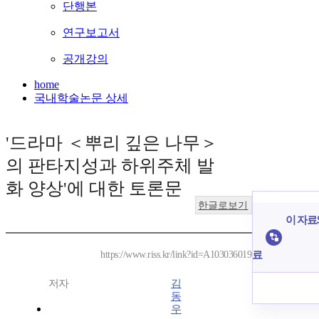
단행본
연구보고서
공개강의
home
국내학술논문 상세
'드라마 ＜뿌리 깊은 나무＞
의 판타지성과 하위주체 발
화 양상'에 대한 토론문
한글로보기
이 자료와
료
https://www.riss.kr/link?id=A103036019
저자
김
동
우