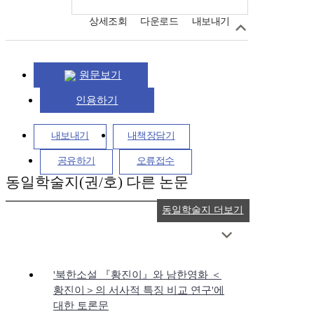
상세조회
다운로드
내보내기
원문보기
인용하기
내보내기
내책장담기
공유하기
오류접수
동일학술지(권/호) 다른 논문
동일학술지 더보기
'북한소설 『황진이』와 남한영화 ＜
황진이＞의 서사적 특징 비교 연구'에
대한 토론문