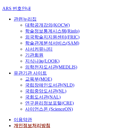
ARS 번호안내
관련누리집
대학공개강의(KOCW)
학술정보통계시스템(Rinfo)
외국학술지지원센터(FRIC)
학술관계분석서비스(SAM)
사서커뮤니티
기관회원
지식나눔(LOOK)
의학전자도서관(MEDLIS)
유관기관 사이트
교육부(MOE)
국립장애인도서관(NLD)
국립중앙도서관(NL)
국회도서관(NAL)
연구윤리정보포털(CRE)
사이언스온 (ScienceON)
이용약관
개인정보처리방침