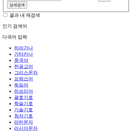
상세검색
결과 내 재검색
인기 검색어
다국어 입력
히라가나
가타카나
중국어
한글고어
그리스문자
프랑스어
독일어
히브리어
괄호기호
학술기호
기술기호
첨자기호
라틴문자
러시아문자