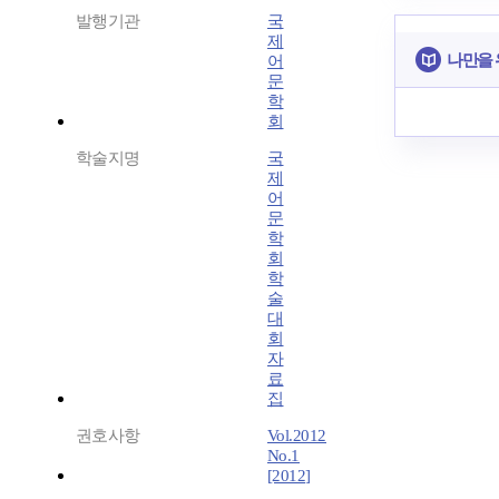
발행기관
국
제
나만을 
어
문
학
회
학술지명
국
제
어
문
학
회
학
술
대
회
자
료
집
권호사항
Vol.2012
No.1
[2012]