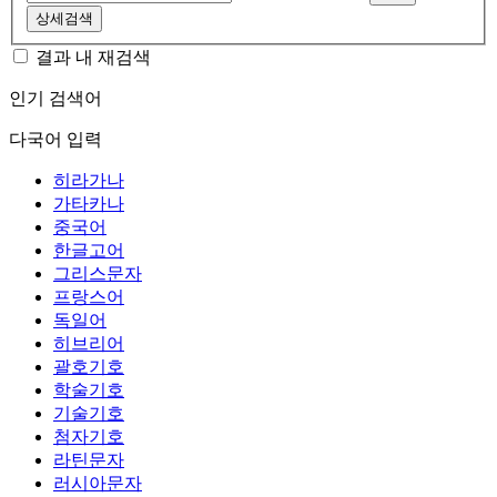
상세검색
결과 내 재검색
인기 검색어
다국어 입력
히라가나
가타카나
중국어
한글고어
그리스문자
프랑스어
독일어
히브리어
괄호기호
학술기호
기술기호
첨자기호
라틴문자
러시아문자