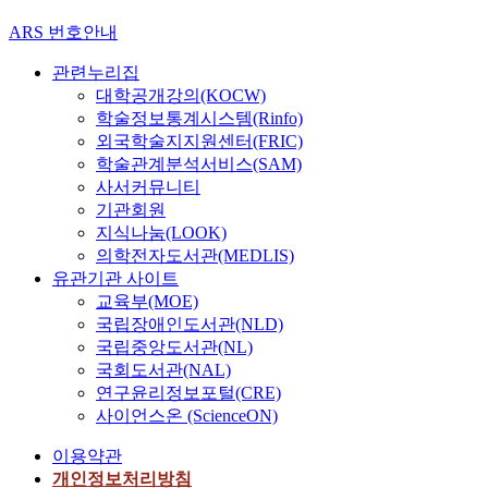
ARS 번호안내
관련누리집
대학공개강의(KOCW)
학술정보통계시스템(Rinfo)
외국학술지지원센터(FRIC)
학술관계분석서비스(SAM)
사서커뮤니티
기관회원
지식나눔(LOOK)
의학전자도서관(MEDLIS)
유관기관 사이트
교육부(MOE)
국립장애인도서관(NLD)
국립중앙도서관(NL)
국회도서관(NAL)
연구윤리정보포털(CRE)
사이언스온 (ScienceON)
이용약관
개인정보처리방침