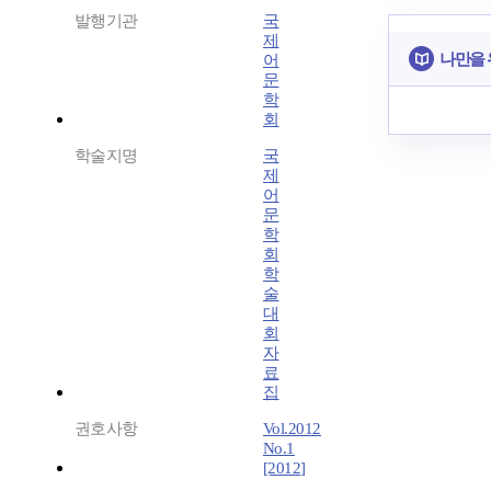
발행기관
국
제
나만을 
어
문
학
회
학술지명
국
제
어
문
학
회
학
술
대
회
자
료
집
권호사항
Vol.2012
No.1
[2012]