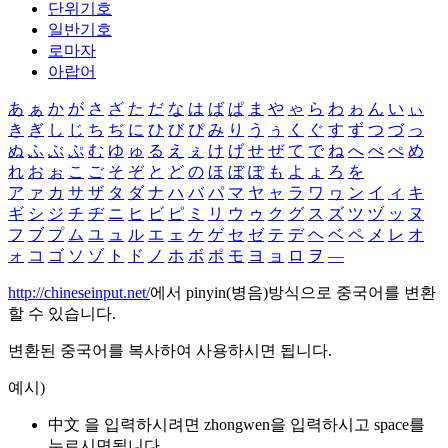
단위기호
일반기호
로마자
아랍어
あ
ぁ
か
が
さ
ざ
た
だ
な
は
ば
ぱ
ま
や
ゃ
ら
わ
ゎ
ん
い
ぃ
き
ぎ
し
じ
ち
ぢ
に
ひ
び
ぴ
み
り
う
ぅ
く
ぐ
す
ず
つ
づ
っ
ぬ
ふ
ぶ
ぷ
む
ゆ
ゅ
る
え
ぇ
け
げ
せ
ぜ
て
で
ね
へ
べ
ぺ
め
れ
お
ぉ
こ
ご
そ
ぞ
と
ど
の
ほ
ぼ
ぽ
も
よ
ょ
ろ
を
ア
ァ
カ
サ
ザ
タ
ダ
ナ
ハ
バ
パ
マ
ヤ
ャ
ラ
ワ
ヮ
ン
イ
ィ
キ
ギ
シ
ジ
チ
ヂ
ニ
ヒ
ビ
ピ
ミ
リ
ウ
ゥ
ク
グ
ス
ズ
ツ
ヅ
ッ
ヌ
フ
ブ
プ
ム
ユ
ュ
ル
エ
ェ
ケ
ゲ
セ
ゼ
テ
デ
ヘ
ベ
ペ
メ
レ
オ
ォ
コ
ゴ
ソ
ゾ
ト
ド
ノ
ホ
ボ
ポ
モ
ヨ
ョ
ロ
ヲ
―
http://chineseinput.net/
에서 pinyin(병음)방식으로 중국어를 변환
할 수 있습니다.
변환된 중국어를 복사하여 사용하시면 됩니다.
예시)
中文 을 입력하시려면
zhongwen
을 입력하시고 space를
누르시면됩니다.