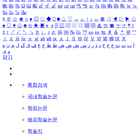
㎒
㎓
㎔
Ω
㏀
㏁
㎊
㎋
㎌
㏖
㏅
㎭
㎮
㎯
㏛
㎩
㎪
㎫
㎬
㏝
㏐
㏓
㏃
㏉
㏜
㏆
§
※
☆
★
○
●
◎
◇
◆
□
■
△
▽
→
←
↑
↓
↔
〓
◁
◀
▷
▶
♤
♠
♡
♥
♧
♣
⊙
◈
▣
◐
◑
▒
▤
▥
▨
▧
▦
▩
♨
☏
☎
☜
☞
¶
†
‡
↕
↗
↙
↖
↘
♭
♩
♪
♬
㉿
㈜
№
㏇
™
㏂
㏘
℡
＃
＆
＊
＠
ª
º
ⅰ
ⅱ
ⅲ
ⅳ
ⅴ
ⅵ
ⅶ
ⅷ
ⅸ
ⅹ
Ⅰ
Ⅱ
Ⅲ
Ⅳ
Ⅴ
Ⅵ
Ⅶ
Ⅷ
Ⅸ
Ⅹ
ا
ب
ت
ث
ج
ح
خ
د
ذ
ر
ز
س
ش
ص
ض
ط
ظ
ع
غ
ف
ق
ک
ل
م
ن
ه
و
ی
닫기
통합검색
국내학술논문
학위논문
해외학술논문
학술지