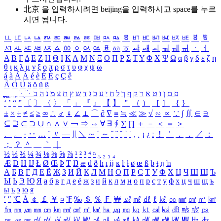
北京 을 입력하시려면
beijing
을 입력하시고 space를 누르
시면 됩니다.
ㅥ
ㅦ
ㅧ
ㅨ
ㅩ
ㅪ
ㅫ
ㅬ
ㅭ
ㅮ
ㅯ
ㅰ
ㅱ
ㅲ
ㅳ
ㅴ
ㅵ
ㅶ
ㅷ
ㅸ
ㅹ
ㅺ
ㅻ
ㅼ
ㅽ
ㅾ
ㅿ
ㆀ
ㆁ
ㆂ
ㆃ
ㆄ
ㆅ
ㆆ
ㆇ
ㆈ
ㆉ
ㆊ
ㆋ
ㆌ
ㆍ
ㆎ
Α
Β
Γ
Δ
Ε
Ζ
Η
Θ
Ι
Κ
Λ
Μ
Ν
Ξ
Ο
Π
Ρ
Σ
Τ
Υ
Φ
Χ
Ψ
Ω
α
β
γ
δ
ε
ζ
η
θ
ι
κ
λ
μ
ν
ξ
ο
π
ρ
σ
τ
υ
φ
χ
ψ
ω
á
à
Á
À
é
è
É
È
ç
Ç
ê
Ä
Ö
Ü
ä
ö
ü
ß
ְ
ֳ
ֲ
ֱ
ָ
ַ
ֵ
ֶ
ִ
ֹ
ּ
ֻ
ׂ
ׁ
ּ
ב
ה
נ
מ
צ
ת
ץ
ש
ד
ג
כ
ע
י
ח
ל
ך
ף
ק
ר
א
ט
ו
ן
ם
פ
‘
’
“
”
〔
〕
〈
〉
「
」
『
』
【
】
＂
（
）
［
］
｛
｝
±
×
÷
≠
≤
≥
∞
∴
♂
♀
∠
⊥
⌒
∂
∇
≡
≒
≪
≫
√
∽
∝
∵
∫
∬
∈
∋
⊆
⊇
⊂
⊃
∪
∩
∧
∨
￢
⇒
⇔
∀
∃
∮
∑
∏
＋
－
＜
＝
＞
、
。
·
‥
…
¨
〃
―
∥
＼
∼
´
～
ˇ
˘
˝
˚
˙
¸
˛
¡
¿
ː
！
＇
，
．
／
：
；
？
＾
＿
｀
｜
½
⅓
⅔
¼
¾
⅛
⅜
⅝
⅞
¹
²
³
⁴
ⁿ
₁
₂
₃
₄
Æ
Ð
Ħ
Ĳ
Ł
Ø
Œ
Þ
Ŧ
Ŋ
æ
đ
ð
ħ
ı
ĳ
ĸ
ŀ
ł
ø
œ
ß
þ
ŧ
ŋ
ŉ
А
Б
В
Г
Д
Е
Ё
Ж
З
И
Й
К
Л
М
Н
О
П
Р
С
Т
У
Ф
Х
Ц
Ч
Ш
Щ
Ъ
Ы
Ь
Э
Ю
Я
а
б
в
г
д
е
ё
ж
з
и
й
к
л
м
н
о
п
р
с
т
у
ф
х
ц
ч
ш
щ
ъ
ы
ь
э
ю
я
′
″
℃
Å
￠
￡
￥
¤
℉
‰
＄
％
Ｆ
￦
㎕
㎖
㎗
ℓ
㎘
㏄
㎣
㎤
㎥
㎦
㎙
㎚
㎛
㎜
㎝
㎞
㎟
㎠
㎡
㎢
㏊
㎍
㎎
㎏
㏏
㎈
㎉
㏈
㎧
㎨
㎰
㎱
㎲
㎳
㎴
㎵
㎶
㎷
㎸
㎹
㎀
㎁
㎂
㎃
㎄
㎺
㎻
㎽
㎾
㎿
㎐
㎑