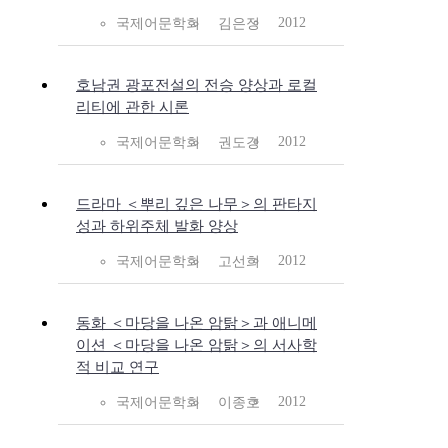
2012
국제어문학회
김은정
호남권 광포전설의 전승 양상과 로컬
리티에 관한 시론
2012
국제어문학회
권도경
드라마 ＜뿌리 깊은 나무＞의 판타지
성과 하위주체 발화 양상
2012
국제어문학회
고선희
동화 ＜마당을 나온 암탉＞과 애니메
이션 ＜마당을 나온 암탉＞의 서사학
적 비교 연구
2012
국제어문학회
이종호