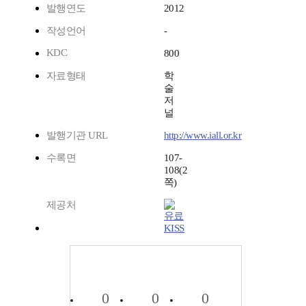
발행연도
2012
작성언어
-
KDC
800
자료형태
학
술
저
널
발행기관 URL
http://www.iall.or.kr
수록면
107-
108(2
쪽)
제공처
KISS
0
0
0