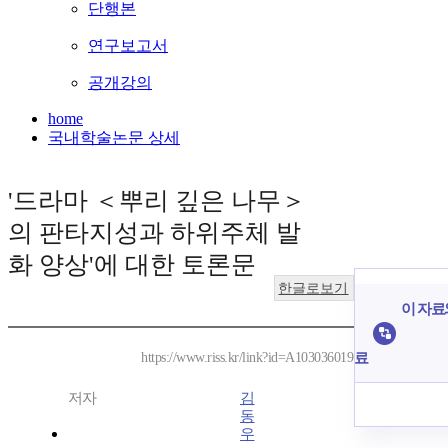
단행본
연구보고서
공개강의
home
국내학술논문 상세
'드라마 ＜뿌리 깊은 나무＞
의 판타지성과 하위주체 발
화 양상'에 대한 토론문
한글로보기
이 자료와
료
https://www.riss.kr/link?id=A103036019
저자
김
동
우