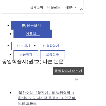
상세조회
다운로드
내보내기
원문보기
인용하기
내보내기
내책장담기
공유하기
오류접수
동일학술지(권/호) 다른 논문
동일학술지 더보기
'북한소설 『황진이』와 남한영화 ＜
황진이＞의 서사적 특징 비교 연구'에
대한 토론문