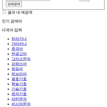
상세검색
결과 내 재검색
인기 검색어
다국어 입력
히라가나
가타카나
중국어
한글고어
그리스문자
프랑스어
독일어
히브리어
괄호기호
학술기호
기술기호
첨자기호
라틴문자
러시아문자