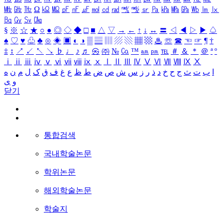
㎒
㎓
㎔
Ω
㏀
㏁
㎊
㎋
㎌
㏖
㏅
㎭
㎮
㎯
㏛
㎩
㎪
㎫
㎬
㏝
㏐
㏓
㏃
㏉
㏜
㏆
§
※
☆
★
○
●
◎
◇
◆
□
■
△
▽
→
←
↑
↓
↔
〓
◁
◀
▷
▶
♤
♠
♡
♥
♧
♣
⊙
◈
▣
◐
◑
▒
▤
▥
▨
▧
▦
▩
♨
☏
☎
☜
☞
¶
†
‡
↕
↗
↙
↖
↘
♭
♩
♪
♬
㉿
㈜
№
㏇
™
㏂
㏘
℡
＃
＆
＊
＠
ª
º
ⅰ
ⅱ
ⅲ
ⅳ
ⅴ
ⅵ
ⅶ
ⅷ
ⅸ
ⅹ
Ⅰ
Ⅱ
Ⅲ
Ⅳ
Ⅴ
Ⅵ
Ⅶ
Ⅷ
Ⅸ
Ⅹ
ا
ب
ت
ث
ج
ح
خ
د
ذ
ر
ز
س
ش
ص
ض
ط
ظ
ع
غ
ف
ق
ک
ل
م
ن
ه
و
ی
닫기
통합검색
국내학술논문
학위논문
해외학술논문
학술지