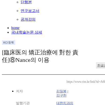
단행본
연구보고서
공개강의
home
국내학술논문 상세
[臨床医의 矯正治療에 對한 責
任]⑧Nance의 이용
한글
https://www.riss.kr/link?id=A
저자
김일봉
;
강구한
발행기관
대한치과의