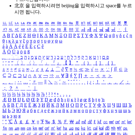
北京 을 입력하시려면
beijing
을 입력하시고 space를 누르
시면 됩니다.
ㅥ
ㅦ
ㅧ
ㅨ
ㅩ
ㅪ
ㅫ
ㅬ
ㅭ
ㅮ
ㅯ
ㅰ
ㅱ
ㅲ
ㅳ
ㅴ
ㅵ
ㅶ
ㅷ
ㅸ
ㅹ
ㅺ
ㅻ
ㅼ
ㅽ
ㅾ
ㅿ
ㆀ
ㆁ
ㆂ
ㆃ
ㆄ
ㆅ
ㆆ
ㆇ
ㆈ
ㆉ
ㆊ
ㆋ
ㆌ
ㆍ
ㆎ
Α
Β
Γ
Δ
Ε
Ζ
Η
Θ
Ι
Κ
Λ
Μ
Ν
Ξ
Ο
Π
Ρ
Σ
Τ
Υ
Φ
Χ
Ψ
Ω
α
β
γ
δ
ε
ζ
η
θ
ι
κ
λ
μ
ν
ξ
ο
π
ρ
σ
τ
υ
φ
χ
ψ
ω
á
à
Á
À
é
è
É
È
ç
Ç
ê
Ä
Ö
Ü
ä
ö
ü
ß
ְ
ֳ
ֲ
ֱ
ָ
ַ
ֵ
ֶ
ִ
ֹ
ּ
ֻ
ׂ
ׁ
ּ
ב
ה
נ
מ
צ
ת
ץ
ש
ד
ג
כ
ע
י
ח
ל
ך
ף
ק
ר
א
ט
ו
ן
ם
פ
‘
’
“
”
〔
〕
〈
〉
「
」
『
』
【
】
＂
（
）
［
］
｛
｝
±
×
÷
≠
≤
≥
∞
∴
♂
♀
∠
⊥
⌒
∂
∇
≡
≒
≪
≫
√
∽
∝
∵
∫
∬
∈
∋
⊆
⊇
⊂
⊃
∪
∩
∧
∨
￢
⇒
⇔
∀
∃
∮
∑
∏
＋
－
＜
＝
＞
、
。
·
‥
…
¨
〃
―
∥
＼
∼
´
～
ˇ
˘
˝
˚
˙
¸
˛
¡
¿
ː
！
＇
，
．
／
：
；
？
＾
＿
｀
｜
½
⅓
⅔
¼
¾
⅛
⅜
⅝
⅞
¹
²
³
⁴
ⁿ
₁
₂
₃
₄
Æ
Ð
Ħ
Ĳ
Ł
Ø
Œ
Þ
Ŧ
Ŋ
æ
đ
ð
ħ
ı
ĳ
ĸ
ŀ
ł
ø
œ
ß
þ
ŧ
ŋ
ŉ
А
Б
В
Г
Д
Е
Ё
Ж
З
И
Й
К
Л
М
Н
О
П
Р
С
Т
У
Ф
Х
Ц
Ч
Ш
Щ
Ъ
Ы
Ь
Э
Ю
Я
а
б
в
г
д
е
ё
ж
з
и
й
к
л
м
н
о
п
р
с
т
у
ф
х
ц
ч
ш
щ
ъ
ы
ь
э
ю
я
′
″
℃
Å
￠
￡
￥
¤
℉
‰
＄
％
Ｆ
￦
㎕
㎖
㎗
ℓ
㎘
㏄
㎣
㎤
㎥
㎦
㎙
㎚
㎛
㎜
㎝
㎞
㎟
㎠
㎡
㎢
㏊
㎍
㎎
㎏
㏏
㎈
㎉
㏈
㎧
㎨
㎰
㎱
㎲
㎳
㎴
㎵
㎶
㎷
㎸
㎹
㎀
㎁
㎂
㎃
㎄
㎺
㎻
㎽
㎾
㎿
㎐
㎑