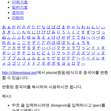
단위기호
일반기호
로마자
아랍어
あ
ぁ
か
が
さ
ざ
た
だ
な
は
ば
ぱ
ま
や
ゃ
ら
わ
ゎ
ん
い
ぃ
き
ぎ
し
じ
ち
ぢ
に
ひ
び
ぴ
み
り
う
ぅ
く
ぐ
す
ず
つ
づ
っ
ぬ
ふ
ぶ
ぷ
む
ゆ
ゅ
る
え
ぇ
け
げ
せ
ぜ
て
で
ね
へ
べ
ぺ
め
れ
お
ぉ
こ
ご
そ
ぞ
と
ど
の
ほ
ぼ
ぽ
も
よ
ょ
ろ
を
ア
ァ
カ
サ
ザ
タ
ダ
ナ
ハ
バ
パ
マ
ヤ
ャ
ラ
ワ
ヮ
ン
イ
ィ
キ
ギ
シ
ジ
チ
ヂ
ニ
ヒ
ビ
ピ
ミ
リ
ウ
ゥ
ク
グ
ス
ズ
ツ
ヅ
ッ
ヌ
フ
ブ
プ
ム
ユ
ュ
ル
エ
ェ
ケ
ゲ
セ
ゼ
テ
デ
ヘ
ベ
ペ
メ
レ
オ
ォ
コ
ゴ
ソ
ゾ
ト
ド
ノ
ホ
ボ
ポ
モ
ヨ
ョ
ロ
ヲ
―
http://chineseinput.net/
에서 pinyin(병음)방식으로 중국어를 변환
할 수 있습니다.
변환된 중국어를 복사하여 사용하시면 됩니다.
예시)
中文 을 입력하시려면
zhongwen
을 입력하시고 space를
누르시면됩니다.