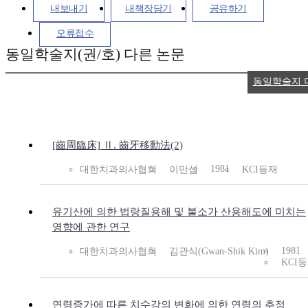
내보내기
내책장담기
공유하기
오류접수
동일학술지(권/호) 다른 논문
동일학술지 
[齒周臨床] Ⅱ. 齒牙移動法(2)
1981
대한치과의사협회
이만섭
KCI등재
유기산에 의한 법랑질용해 및 불소가 산용해도에 미치는
영향에 관한 연구
1981
대한치과의사협회
김관식(Gwan-Shik Kim)
KCI
연령증가에 따른 치수강의 변화에 의한 연령의 추정