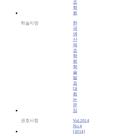
조
학
회
학술지명
한
국
생
산
제
조
학
회
학
술
발
표
대
회
논
문
집
권호사항
Vol.2014
No.4
[2014]