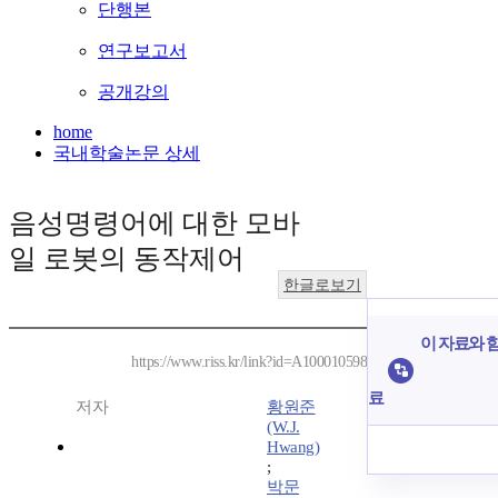
단행본
연구보고서
공개강의
home
국내학술논문 상세
음성명령어에 대한 모바
일 로봇의 동작제어
한글로보기
이 자료와 함
https://www.riss.kr/link?id=A100010598
료
저자
황원준
(W.J.
Hwang)
;
박문