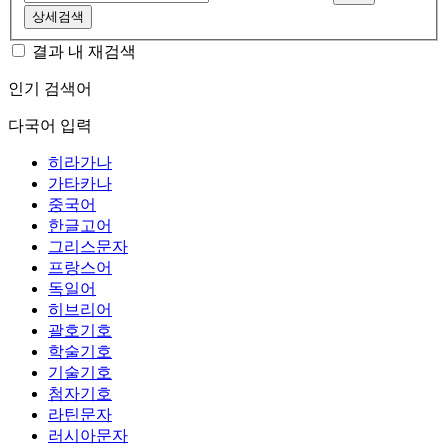
상세검색
결과 내 재검색
인기 검색어
다국어 입력
히라가나
가타카나
중국어
한글고어
그리스문자
프랑스어
독일어
히브리어
괄호기호
학술기호
기술기호
첨자기호
라틴문자
러시아문자