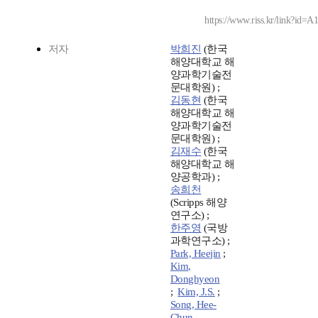
https://www.riss.kr/link?id=
저자
박희진
(한국
해양대학교 해
양과학기술전
문대학원) ;
김동현
(한국
해양대학교 해
양과학기술전
문대학원) ;
김재수
(한국
해양대학교 해
양공학과) ;
송희천
(Scripps 해양
연구소) ;
한주영
(국방
과학연구소) ;
Park, Heejin
;
Kim,
Donghyeon
;
Kim, J.S.
;
Song, Hee-
Chun