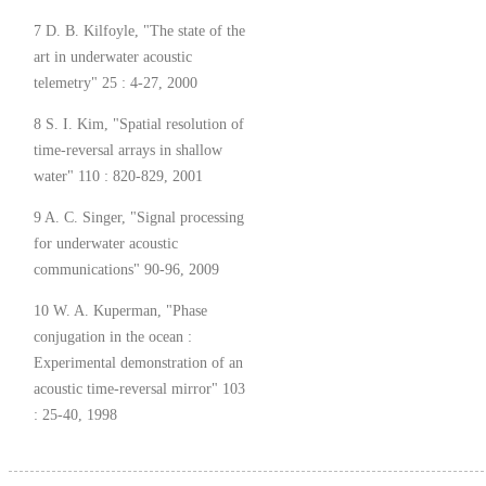
7 D. B. Kilfoyle, "The state of the
art in underwater acoustic
telemetry" 25 : 4-27, 2000
8 S. I. Kim, "Spatial resolution of
time-reversal arrays in shallow
water" 110 : 820-829, 2001
9 A. C. Singer, "Signal processing
for underwater acoustic
communications" 90-96, 2009
10 W. A. Kuperman, "Phase
conjugation in the ocean :
Experimental demonstration of an
acoustic time-reversal mirror" 103
: 25-40, 1998