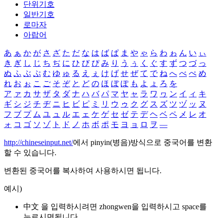
단위기호
일반기호
로마자
아랍어
あ
ぁ
か
が
さ
ざ
た
だ
な
は
ば
ぱ
ま
や
ゃ
ら
わ
ゎ
ん
い
ぃ
き
ぎ
し
じ
ち
ぢ
に
ひ
び
ぴ
み
り
う
ぅ
く
ぐ
す
ず
つ
づ
っ
ぬ
ふ
ぶ
ぷ
む
ゆ
ゅ
る
え
ぇ
け
げ
せ
ぜ
て
で
ね
へ
べ
ぺ
め
れ
お
ぉ
こ
ご
そ
ぞ
と
ど
の
ほ
ぼ
ぽ
も
よ
ょ
ろ
を
ア
ァ
カ
サ
ザ
タ
ダ
ナ
ハ
バ
パ
マ
ヤ
ャ
ラ
ワ
ヮ
ン
イ
ィ
キ
ギ
シ
ジ
チ
ヂ
ニ
ヒ
ビ
ピ
ミ
リ
ウ
ゥ
ク
グ
ス
ズ
ツ
ヅ
ッ
ヌ
フ
ブ
プ
ム
ユ
ュ
ル
エ
ェ
ケ
ゲ
セ
ゼ
テ
デ
ヘ
ベ
ペ
メ
レ
オ
ォ
コ
ゴ
ソ
ゾ
ト
ド
ノ
ホ
ボ
ポ
モ
ヨ
ョ
ロ
ヲ
―
http://chineseinput.net/
에서 pinyin(병음)방식으로 중국어를 변환
할 수 있습니다.
변환된 중국어를 복사하여 사용하시면 됩니다.
예시)
中文 을 입력하시려면
zhongwen
을 입력하시고 space를
누르시면됩니다.