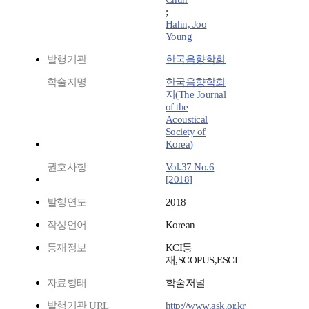
;
Hahn, Joo
Young
발행기관
한국음향학회
학술지명
한국음향학회
지(The Journal
of the
Acoustical
Society of
Korea)
권호사항
Vol.37 No.6
[2018]
발행연도
2018
작성언어
Korean
등재정보
KCI등
재,SCOPUS,ESCI
자료형태
학술저널
발행기관 URL
http://www.ask.or.kr