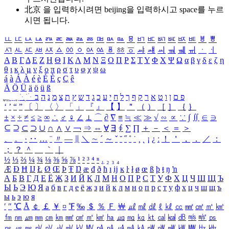
北京 을 입력하시려면
beijing
을 입력하시고 space를 누르
시면 됩니다.
ㅥ
ㅦ
ㅧ
ㅨ
ㅩ
ㅪ
ㅫ
ㅬ
ㅭ
ㅮ
ㅯ
ㅰ
ㅱ
ㅲ
ㅳ
ㅴ
ㅵ
ㅶ
ㅷ
ㅸ
ㅹ
ㅺ
ㅻ
ㅼ
ㅽ
ㅾ
ㅿ
ㆀ
ㆁ
ㆂ
ㆃ
ㆄ
ㆅ
ㆆ
ㆇ
ㆈ
ㆉ
ㆊ
ㆋ
ㆌ
ㆍ
ㆎ
Α
Β
Γ
Δ
Ε
Ζ
Η
Θ
Ι
Κ
Λ
Μ
Ν
Ξ
Ο
Π
Ρ
Σ
Τ
Υ
Φ
Χ
Ψ
Ω
α
β
γ
δ
ε
ζ
η
θ
ι
κ
λ
μ
ν
ξ
ο
π
ρ
σ
τ
υ
φ
χ
ψ
ω
á
à
Á
À
é
è
É
È
ç
Ç
ê
Ä
Ö
Ü
ä
ö
ü
ß
ְ
ֳ
ֲ
ֱ
ָ
ַ
ֵ
ֶ
ִ
ֹ
ּ
ֻ
ׂ
ׁ
ּ
ב
ה
נ
מ
צ
ת
ץ
ש
ד
ג
כ
ע
י
ח
ל
ך
ף
ק
ר
א
ט
ו
ן
ם
פ
‘
’
“
”
〔
〕
〈
〉
「
」
『
』
【
】
＂
（
）
［
］
｛
｝
±
×
÷
≠
≤
≥
∞
∴
♂
♀
∠
⊥
⌒
∂
∇
≡
≒
≪
≫
√
∽
∝
∵
∫
∬
∈
∋
⊆
⊇
⊂
⊃
∪
∩
∧
∨
￢
⇒
⇔
∀
∃
∮
∑
∏
＋
－
＜
＝
＞
、
。
·
‥
…
¨
〃
―
∥
＼
∼
´
～
ˇ
˘
˝
˚
˙
¸
˛
¡
¿
ː
！
＇
，
．
／
：
；
？
＾
＿
｀
｜
½
⅓
⅔
¼
¾
⅛
⅜
⅝
⅞
¹
²
³
⁴
ⁿ
₁
₂
₃
₄
Æ
Ð
Ħ
Ĳ
Ł
Ø
Œ
Þ
Ŧ
Ŋ
æ
đ
ð
ħ
ı
ĳ
ĸ
ŀ
ł
ø
œ
ß
þ
ŧ
ŋ
ŉ
А
Б
В
Г
Д
Е
Ё
Ж
З
И
Й
К
Л
М
Н
О
П
Р
С
Т
У
Ф
Х
Ц
Ч
Ш
Щ
Ъ
Ы
Ь
Э
Ю
Я
а
б
в
г
д
е
ё
ж
з
и
й
к
л
м
н
о
п
р
с
т
у
ф
х
ц
ч
ш
щ
ъ
ы
ь
э
ю
я
′
″
℃
Å
￠
￡
￥
¤
℉
‰
＄
％
Ｆ
￦
㎕
㎖
㎗
ℓ
㎘
㏄
㎣
㎤
㎥
㎦
㎙
㎚
㎛
㎜
㎝
㎞
㎟
㎠
㎡
㎢
㏊
㎍
㎎
㎏
㏏
㎈
㎉
㏈
㎧
㎨
㎰
㎱
㎲
㎳
㎴
㎵
㎶
㎷
㎸
㎹
㎀
㎁
㎂
㎃
㎄
㎺
㎻
㎽
㎾
㎿
㎐
㎑