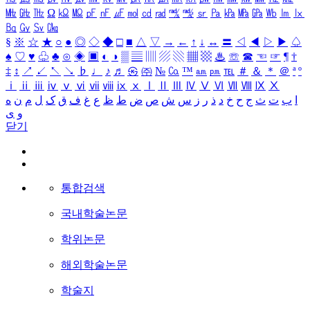
㎒
㎓
㎔
Ω
㏀
㏁
㎊
㎋
㎌
㏖
㏅
㎭
㎮
㎯
㏛
㎩
㎪
㎫
㎬
㏝
㏐
㏓
㏃
㏉
㏜
㏆
§
※
☆
★
○
●
◎
◇
◆
□
■
△
▽
→
←
↑
↓
↔
〓
◁
◀
▷
▶
♤
♠
♡
♥
♧
♣
⊙
◈
▣
◐
◑
▒
▤
▥
▨
▧
▦
▩
♨
☏
☎
☜
☞
¶
†
‡
↕
↗
↙
↖
↘
♭
♩
♪
♬
㉿
㈜
№
㏇
™
㏂
㏘
℡
＃
＆
＊
＠
ª
º
ⅰ
ⅱ
ⅲ
ⅳ
ⅴ
ⅵ
ⅶ
ⅷ
ⅸ
ⅹ
Ⅰ
Ⅱ
Ⅲ
Ⅳ
Ⅴ
Ⅵ
Ⅶ
Ⅷ
Ⅸ
Ⅹ
ا
ب
ت
ث
ج
ح
خ
د
ذ
ر
ز
س
ش
ص
ض
ط
ظ
ع
غ
ف
ق
ک
ل
م
ن
ه
و
ی
닫기
통합검색
국내학술논문
학위논문
해외학술논문
학술지