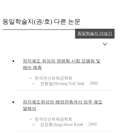
동일학술지(권/호) 다른 논문
동일학술지 더보기
정지궤도 위성의 영평형 시험 모델링 및
예비 예측
한국전산유체공학회
2009
전형열(Hyoung Yoll Jun)
정지궤도위성의 해양관측센서 임무 궤도
열해석
한국전산유체공학회
2009
김정훈(Jung-Hoon Kim)