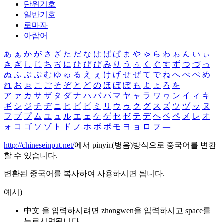
단위기호
일반기호
로마자
아랍어
あ
ぁ
か
が
さ
ざ
た
だ
な
は
ば
ぱ
ま
や
ゃ
ら
わ
ゎ
ん
い
ぃ
き
ぎ
し
じ
ち
ぢ
に
ひ
び
ぴ
み
り
う
ぅ
く
ぐ
す
ず
つ
づ
っ
ぬ
ふ
ぶ
ぷ
む
ゆ
ゅ
る
え
ぇ
け
げ
せ
ぜ
て
で
ね
へ
べ
ぺ
め
れ
お
ぉ
こ
ご
そ
ぞ
と
ど
の
ほ
ぼ
ぽ
も
よ
ょ
ろ
を
ア
ァ
カ
サ
ザ
タ
ダ
ナ
ハ
バ
パ
マ
ヤ
ャ
ラ
ワ
ヮ
ン
イ
ィ
キ
ギ
シ
ジ
チ
ヂ
ニ
ヒ
ビ
ピ
ミ
リ
ウ
ゥ
ク
グ
ス
ズ
ツ
ヅ
ッ
ヌ
フ
ブ
プ
ム
ユ
ュ
ル
エ
ェ
ケ
ゲ
セ
ゼ
テ
デ
ヘ
ベ
ペ
メ
レ
オ
ォ
コ
ゴ
ソ
ゾ
ト
ド
ノ
ホ
ボ
ポ
モ
ヨ
ョ
ロ
ヲ
―
http://chineseinput.net/
에서 pinyin(병음)방식으로 중국어를 변환
할 수 있습니다.
변환된 중국어를 복사하여 사용하시면 됩니다.
예시)
中文 을 입력하시려면
zhongwen
을 입력하시고 space를
누르시면됩니다.