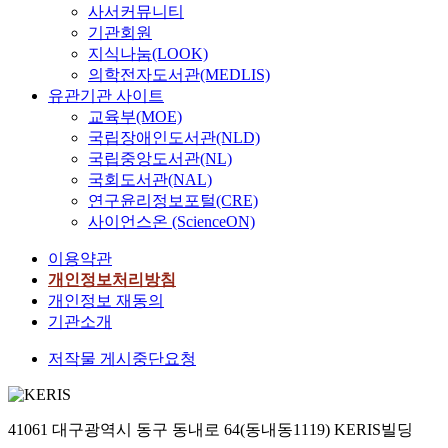
사서커뮤니티
기관회원
지식나눔(LOOK)
의학전자도서관(MEDLIS)
유관기관 사이트
교육부(MOE)
국립장애인도서관(NLD)
국립중앙도서관(NL)
국회도서관(NAL)
연구윤리정보포털(CRE)
사이언스온 (ScienceON)
이용약관
개인정보처리방침
개인정보 재동의
기관소개
저작물 게시중단요청
41061 대구광역시 동구 동내로 64(동내동1119) KERIS빌딩