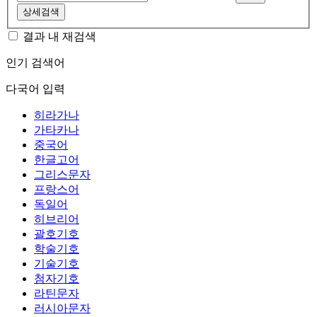
상세검색
결과 내 재검색
인기 검색어
다국어 입력
히라가나
가타카나
중국어
한글고어
그리스문자
프랑스어
독일어
히브리어
괄호기호
학술기호
기술기호
첨자기호
라틴문자
러시아문자