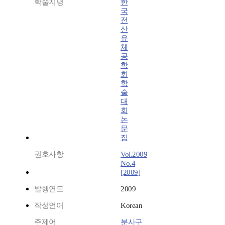
학술지명
한
국
전
산
유
체
공
학
회
학
술
대
회
논
문
집
권호사항
Vol.2009
No.4
[2009]
발행연도
2009
작성언어
Korean
주제어
분사구