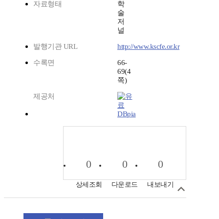
자료형태
학
술
저
널
발행기관 URL
http://www.kscfe.or.kr
수록면
66-
69(4
쪽)
제공처
DBpia
0
0
0
상세조회
다운로드
내보내기