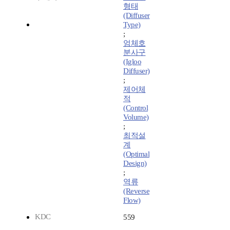
형태
(Diffuser
Type)
;
엄체호
분사구
(Igloo
Diffuser)
;
제어체
적
(Control
Volume)
;
최적설
계
(Optimal
Design)
;
역류
(Reverse
Flow)
KDC
559