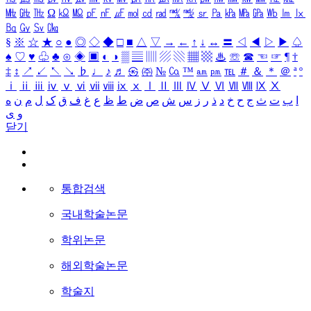
㎒
㎓
㎔
Ω
㏀
㏁
㎊
㎋
㎌
㏖
㏅
㎭
㎮
㎯
㏛
㎩
㎪
㎫
㎬
㏝
㏐
㏓
㏃
㏉
㏜
㏆
§
※
☆
★
○
●
◎
◇
◆
□
■
△
▽
→
←
↑
↓
↔
〓
◁
◀
▷
▶
♤
♠
♡
♥
♧
♣
⊙
◈
▣
◐
◑
▒
▤
▥
▨
▧
▦
▩
♨
☏
☎
☜
☞
¶
†
‡
↕
↗
↙
↖
↘
♭
♩
♪
♬
㉿
㈜
№
㏇
™
㏂
㏘
℡
＃
＆
＊
＠
ª
º
ⅰ
ⅱ
ⅲ
ⅳ
ⅴ
ⅵ
ⅶ
ⅷ
ⅸ
ⅹ
Ⅰ
Ⅱ
Ⅲ
Ⅳ
Ⅴ
Ⅵ
Ⅶ
Ⅷ
Ⅸ
Ⅹ
ا
ب
ت
ث
ج
ح
خ
د
ذ
ر
ز
س
ش
ص
ض
ط
ظ
ع
غ
ف
ق
ک
ل
م
ن
ه
و
ی
닫기
통합검색
국내학술논문
학위논문
해외학술논문
학술지