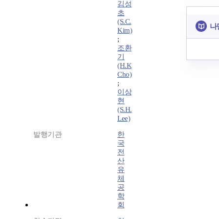
김성
초
(S.C.
나
Kim)
;
조환
기
(H.K
Cho)
;
이상
현
(S.H.
Lee)
발행기관
한
국
전
산
유
체
공
학
회