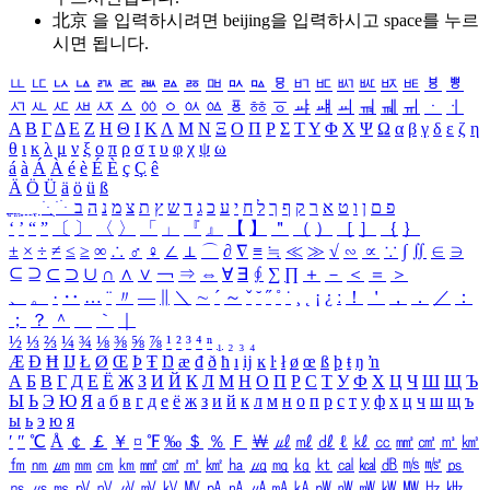
北京 을 입력하시려면
beijing
을 입력하시고 space를 누르
시면 됩니다.
ㅥ
ㅦ
ㅧ
ㅨ
ㅩ
ㅪ
ㅫ
ㅬ
ㅭ
ㅮ
ㅯ
ㅰ
ㅱ
ㅲ
ㅳ
ㅴ
ㅵ
ㅶ
ㅷ
ㅸ
ㅹ
ㅺ
ㅻ
ㅼ
ㅽ
ㅾ
ㅿ
ㆀ
ㆁ
ㆂ
ㆃ
ㆄ
ㆅ
ㆆ
ㆇ
ㆈ
ㆉ
ㆊ
ㆋ
ㆌ
ㆍ
ㆎ
Α
Β
Γ
Δ
Ε
Ζ
Η
Θ
Ι
Κ
Λ
Μ
Ν
Ξ
Ο
Π
Ρ
Σ
Τ
Υ
Φ
Χ
Ψ
Ω
α
β
γ
δ
ε
ζ
η
θ
ι
κ
λ
μ
ν
ξ
ο
π
ρ
σ
τ
υ
φ
χ
ψ
ω
á
à
Á
À
é
è
É
È
ç
Ç
ê
Ä
Ö
Ü
ä
ö
ü
ß
ְ
ֳ
ֲ
ֱ
ָ
ַ
ֵ
ֶ
ִ
ֹ
ּ
ֻ
ׂ
ׁ
ּ
ב
ה
נ
מ
צ
ת
ץ
ש
ד
ג
כ
ע
י
ח
ל
ך
ף
ק
ר
א
ט
ו
ן
ם
פ
‘
’
“
”
〔
〕
〈
〉
「
」
『
』
【
】
＂
（
）
［
］
｛
｝
±
×
÷
≠
≤
≥
∞
∴
♂
♀
∠
⊥
⌒
∂
∇
≡
≒
≪
≫
√
∽
∝
∵
∫
∬
∈
∋
⊆
⊇
⊂
⊃
∪
∩
∧
∨
￢
⇒
⇔
∀
∃
∮
∑
∏
＋
－
＜
＝
＞
、
。
·
‥
…
¨
〃
―
∥
＼
∼
´
～
ˇ
˘
˝
˚
˙
¸
˛
¡
¿
ː
！
＇
，
．
／
：
；
？
＾
＿
｀
｜
½
⅓
⅔
¼
¾
⅛
⅜
⅝
⅞
¹
²
³
⁴
ⁿ
₁
₂
₃
₄
Æ
Ð
Ħ
Ĳ
Ł
Ø
Œ
Þ
Ŧ
Ŋ
æ
đ
ð
ħ
ı
ĳ
ĸ
ŀ
ł
ø
œ
ß
þ
ŧ
ŋ
ŉ
А
Б
В
Г
Д
Е
Ё
Ж
З
И
Й
К
Л
М
Н
О
П
Р
С
Т
У
Ф
Х
Ц
Ч
Ш
Щ
Ъ
Ы
Ь
Э
Ю
Я
а
б
в
г
д
е
ё
ж
з
и
й
к
л
м
н
о
п
р
с
т
у
ф
х
ц
ч
ш
щ
ъ
ы
ь
э
ю
я
′
″
℃
Å
￠
￡
￥
¤
℉
‰
＄
％
Ｆ
￦
㎕
㎖
㎗
ℓ
㎘
㏄
㎣
㎤
㎥
㎦
㎙
㎚
㎛
㎜
㎝
㎞
㎟
㎠
㎡
㎢
㏊
㎍
㎎
㎏
㏏
㎈
㎉
㏈
㎧
㎨
㎰
㎱
㎲
㎳
㎴
㎵
㎶
㎷
㎸
㎹
㎀
㎁
㎂
㎃
㎄
㎺
㎻
㎽
㎾
㎿
㎐
㎑