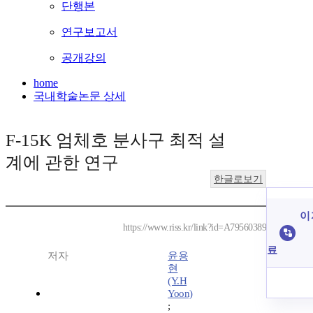
단행본
연구보고서
공개강의
home
국내학술논문 상세
F-15K 엄체호 분사구 최적 설
계에 관한 연구
한글로보기
이 
https://www.riss.kr/link?id=A79560389
료
저자
윤용
현
(Y.H
Yoon)
;