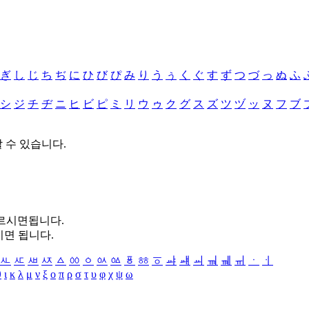
ぎ
し
じ
ち
ぢ
に
ひ
び
ぴ
み
り
う
ぅ
く
ぐ
す
ず
つ
づ
っ
ぬ
ふ
シ
ジ
チ
ヂ
ニ
ヒ
ビ
ピ
ミ
リ
ウ
ゥ
ク
グ
ス
ズ
ツ
ヅ
ッ
ヌ
フ
ブ
할 수 있습니다.
누르시면됩니다.
시면 됩니다.
ㅻ
ㅼ
ㅽ
ㅾ
ㅿ
ㆀ
ㆁ
ㆂ
ㆃ
ㆄ
ㆅ
ㆆ
ㆇ
ㆈ
ㆉ
ㆊ
ㆋ
ㆌ
ㆍ
ㆎ
θ
ι
κ
λ
μ
ν
ξ
ο
π
ρ
σ
τ
υ
φ
χ
ψ
ω