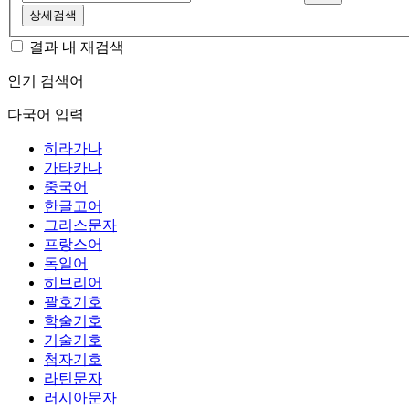
상세검색
결과 내 재검색
인기 검색어
다국어 입력
히라가나
가타카나
중국어
한글고어
그리스문자
프랑스어
독일어
히브리어
괄호기호
학술기호
기술기호
첨자기호
라틴문자
러시아문자