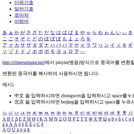
단위기호
일반기호
로마자
아랍어
あ
ぁ
か
が
さ
ざ
た
だ
な
は
ば
ぱ
ま
や
ゃ
ら
わ
ゎ
ん
い
ぃ
き
こ
ご
そ
ぞ
と
ど
の
ほ
ぼ
ぽ
も
よ
ょ
ろ
を
ア
ァ
カ
サ
ザ
タ
ダ
ナ
ハ
バ
パ
マ
ヤ
ャ
ラ
ワ
ヮ
ン
イ
ィ
キ
ギ
ソ
ゾ
ト
ド
ノ
ホ
ボ
ポ
モ
ヨ
ョ
ロ
ヲ
―
http://chineseinput.net/
에서 pinyin(병음)방식으로 중국어를 변환
변환된 중국어를 복사하여 사용하시면 됩니다.
예시)
中文 을 입력하시려면
zhongwen
을 입력하시고 space를
北京 을 입력하시려면
beijing
을 입력하시고 space를 누르
ㅥ
ㅦ
ㅧ
ㅨ
ㅩ
ㅪ
ㅫ
ㅬ
ㅭ
ㅮ
ㅯ
ㅰ
ㅱ
ㅲ
ㅳ
ㅴ
ㅵ
ㅶ
ㅷ
ㅸ
ㅹ
ㅺ
Α
Β
Γ
Δ
Ε
Ζ
Η
Θ
Ι
Κ
Λ
Μ
Ν
Ξ
Ο
Π
Ρ
Σ
Τ
Υ
Φ
Χ
Ψ
Ω
α
β
γ
δ
ε
ζ
η
á
à
Á
À
é
è
É
È
ç
Ç
ê
Ä
Ö
Ü
ä
ö
ü
ß