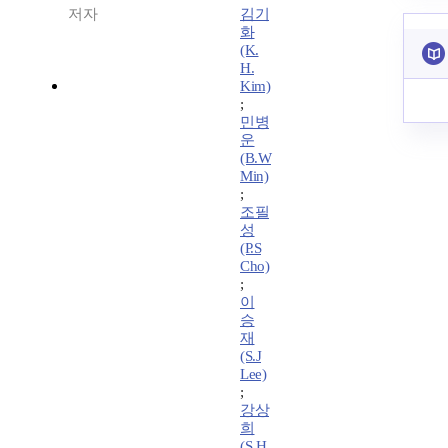
저자
김기
화
(K.
H.
Kim)
;
민병
운
(B.W
Min)
;
조필
성
(P.S
Cho)
;
이
승
재
(S.J
Lee)
;
강상
희
(S.H