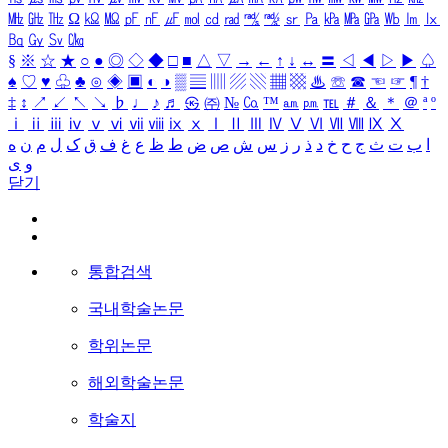
㎒
㎓
㎔
Ω
㏀
㏁
㎊
㎋
㎌
㏖
㏅
㎭
㎮
㎯
㏛
㎩
㎪
㎫
㎬
㏝
㏐
㏓
㏃
㏉
㏜
㏆
§
※
☆
★
○
●
◎
◇
◆
□
■
△
▽
→
←
↑
↓
↔
〓
◁
◀
▷
▶
♤
♠
♡
♥
♧
♣
⊙
◈
▣
◐
◑
▒
▤
▥
▨
▧
▦
▩
♨
☏
☎
☜
☞
¶
†
‡
↕
↗
↙
↖
↘
♭
♩
♪
♬
㉿
㈜
№
㏇
™
㏂
㏘
℡
＃
＆
＊
＠
ª
º
ⅰ
ⅱ
ⅲ
ⅳ
ⅴ
ⅵ
ⅶ
ⅷ
ⅸ
ⅹ
Ⅰ
Ⅱ
Ⅲ
Ⅳ
Ⅴ
Ⅵ
Ⅶ
Ⅷ
Ⅸ
Ⅹ
ا
ب
ت
ث
ج
ح
خ
د
ذ
ر
ز
س
ش
ص
ض
ط
ظ
ع
غ
ف
ق
ک
ل
م
ن
ه
و
ی
닫기
통합검색
국내학술논문
학위논문
해외학술논문
학술지