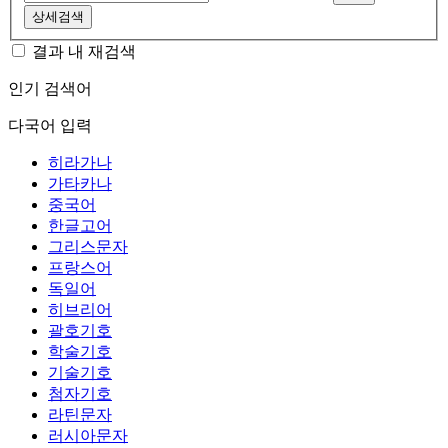
상세검색
결과 내 재검색
인기 검색어
다국어 입력
히라가나
가타카나
중국어
한글고어
그리스문자
프랑스어
독일어
히브리어
괄호기호
학술기호
기술기호
첨자기호
라틴문자
러시아문자