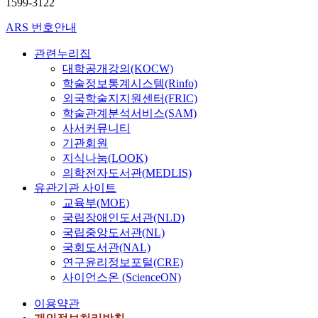
1599-3122
ARS 번호안내
관련누리집
대학공개강의(KOCW)
학술정보통계시스템(Rinfo)
외국학술지지원센터(FRIC)
학술관계분석서비스(SAM)
사서커뮤니티
기관회원
지식나눔(LOOK)
의학전자도서관(MEDLIS)
유관기관 사이트
교육부(MOE)
국립장애인도서관(NLD)
국립중앙도서관(NL)
국회도서관(NAL)
연구윤리정보포털(CRE)
사이언스온 (ScienceON)
이용약관