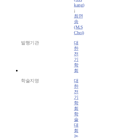
kang)
;
최면
송
(M.S
Choi)
발행기관
대
한
전
기
학
회
학술지명
대
한
전
기
학
회
학
술
대
회
논