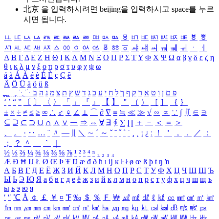
北京 을 입력하시려면
beijing
을 입력하시고 space를 누르
시면 됩니다.
ㅥ
ㅦ
ㅧ
ㅨ
ㅩ
ㅪ
ㅫ
ㅬ
ㅭ
ㅮ
ㅯ
ㅰ
ㅱ
ㅲ
ㅳ
ㅴ
ㅵ
ㅶ
ㅷ
ㅸ
ㅹ
ㅺ
ㅻ
ㅼ
ㅽ
ㅾ
ㅿ
ㆀ
ㆁ
ㆂ
ㆃ
ㆄ
ㆅ
ㆆ
ㆇ
ㆈ
ㆉ
ㆊ
ㆋ
ㆌ
ㆍ
ㆎ
Α
Β
Γ
Δ
Ε
Ζ
Η
Θ
Ι
Κ
Λ
Μ
Ν
Ξ
Ο
Π
Ρ
Σ
Τ
Υ
Φ
Χ
Ψ
Ω
α
β
γ
δ
ε
ζ
η
θ
ι
κ
λ
μ
ν
ξ
ο
π
ρ
σ
τ
υ
φ
χ
ψ
ω
á
à
Á
À
é
è
É
È
ç
Ç
ê
Ä
Ö
Ü
ä
ö
ü
ß
ְ
ֳ
ֲ
ֱ
ָ
ַ
ֵ
ֶ
ִ
ֹ
ּ
ֻ
ׂ
ׁ
ּ
ב
ה
נ
מ
צ
ת
ץ
ש
ד
ג
כ
ע
י
ח
ל
ך
ף
ק
ר
א
ט
ו
ן
ם
פ
‘
’
“
”
〔
〕
〈
〉
「
」
『
』
【
】
＂
（
）
［
］
｛
｝
±
×
÷
≠
≤
≥
∞
∴
♂
♀
∠
⊥
⌒
∂
∇
≡
≒
≪
≫
√
∽
∝
∵
∫
∬
∈
∋
⊆
⊇
⊂
⊃
∪
∩
∧
∨
￢
⇒
⇔
∀
∃
∮
∑
∏
＋
－
＜
＝
＞
、
。
·
‥
…
¨
〃
―
∥
＼
∼
´
～
ˇ
˘
˝
˚
˙
¸
˛
¡
¿
ː
！
＇
，
．
／
：
；
？
＾
＿
｀
｜
½
⅓
⅔
¼
¾
⅛
⅜
⅝
⅞
¹
²
³
⁴
ⁿ
₁
₂
₃
₄
Æ
Ð
Ħ
Ĳ
Ł
Ø
Œ
Þ
Ŧ
Ŋ
æ
đ
ð
ħ
ı
ĳ
ĸ
ŀ
ł
ø
œ
ß
þ
ŧ
ŋ
ŉ
А
Б
В
Г
Д
Е
Ё
Ж
З
И
Й
К
Л
М
Н
О
П
Р
С
Т
У
Ф
Х
Ц
Ч
Ш
Щ
Ъ
Ы
Ь
Э
Ю
Я
а
б
в
г
д
е
ё
ж
з
и
й
к
л
м
н
о
п
р
с
т
у
ф
х
ц
ч
ш
щ
ъ
ы
ь
э
ю
я
′
″
℃
Å
￠
￡
￥
¤
℉
‰
＄
％
Ｆ
￦
㎕
㎖
㎗
ℓ
㎘
㏄
㎣
㎤
㎥
㎦
㎙
㎚
㎛
㎜
㎝
㎞
㎟
㎠
㎡
㎢
㏊
㎍
㎎
㎏
㏏
㎈
㎉
㏈
㎧
㎨
㎰
㎱
㎲
㎳
㎴
㎵
㎶
㎷
㎸
㎹
㎀
㎁
㎂
㎃
㎄
㎺
㎻
㎽
㎾
㎿
㎐
㎑