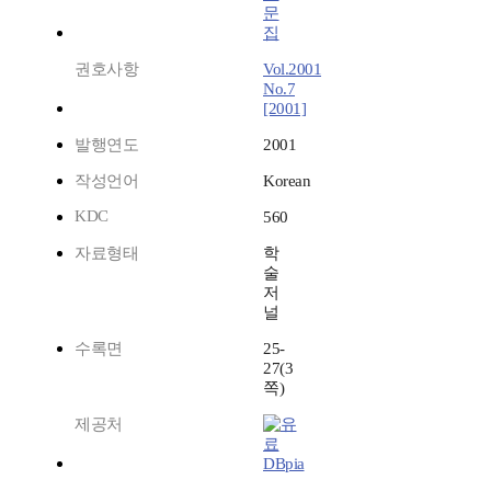
문
집
권호사항
Vol.2001
No.7
[2001]
발행연도
2001
작성언어
Korean
KDC
560
자료형태
학
술
저
널
수록면
25-
27(3
쪽)
제공처
DBpia