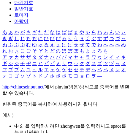
단위기호
일반기호
로마자
아랍어
あ
ぁ
か
が
さ
ざ
た
だ
な
は
ば
ぱ
ま
や
ゃ
ら
わ
ゎ
ん
い
ぃ
き
ぎ
し
じ
ち
ぢ
に
ひ
び
ぴ
み
り
う
ぅ
く
ぐ
す
ず
つ
づ
っ
ぬ
ふ
ぶ
ぷ
む
ゆ
ゅ
る
え
ぇ
け
げ
せ
ぜ
て
で
ね
へ
べ
ぺ
め
れ
お
ぉ
こ
ご
そ
ぞ
と
ど
の
ほ
ぼ
ぽ
も
よ
ょ
ろ
を
ア
ァ
カ
サ
ザ
タ
ダ
ナ
ハ
バ
パ
マ
ヤ
ャ
ラ
ワ
ヮ
ン
イ
ィ
キ
ギ
シ
ジ
チ
ヂ
ニ
ヒ
ビ
ピ
ミ
リ
ウ
ゥ
ク
グ
ス
ズ
ツ
ヅ
ッ
ヌ
フ
ブ
プ
ム
ユ
ュ
ル
エ
ェ
ケ
ゲ
セ
ゼ
テ
デ
ヘ
ベ
ペ
メ
レ
オ
ォ
コ
ゴ
ソ
ゾ
ト
ド
ノ
ホ
ボ
ポ
モ
ヨ
ョ
ロ
ヲ
―
http://chineseinput.net/
에서 pinyin(병음)방식으로 중국어를 변환
할 수 있습니다.
변환된 중국어를 복사하여 사용하시면 됩니다.
예시)
中文 을 입력하시려면
zhongwen
을 입력하시고 space를
누르시면됩니다.