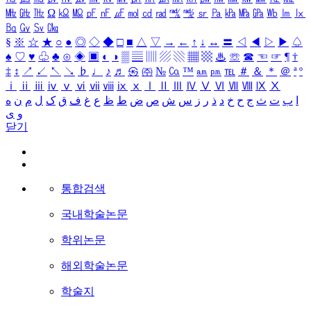
㎒
㎓
㎔
Ω
㏀
㏁
㎊
㎋
㎌
㏖
㏅
㎭
㎮
㎯
㏛
㎩
㎪
㎫
㎬
㏝
㏐
㏓
㏃
㏉
㏜
㏆
§
※
☆
★
○
●
◎
◇
◆
□
■
△
▽
→
←
↑
↓
↔
〓
◁
◀
▷
▶
♤
♠
♡
♥
♧
♣
⊙
◈
▣
◐
◑
▒
▤
▥
▨
▧
▦
▩
♨
☏
☎
☜
☞
¶
†
‡
↕
↗
↙
↖
↘
♭
♩
♪
♬
㉿
㈜
№
㏇
™
㏂
㏘
℡
＃
＆
＊
＠
ª
º
ⅰ
ⅱ
ⅲ
ⅳ
ⅴ
ⅵ
ⅶ
ⅷ
ⅸ
ⅹ
Ⅰ
Ⅱ
Ⅲ
Ⅳ
Ⅴ
Ⅵ
Ⅶ
Ⅷ
Ⅸ
Ⅹ
ا
ب
ت
ث
ج
ح
خ
د
ذ
ر
ز
س
ش
ص
ض
ط
ظ
ع
غ
ف
ق
ک
ل
م
ن
ه
و
ی
닫기
통합검색
국내학술논문
학위논문
해외학술논문
학술지