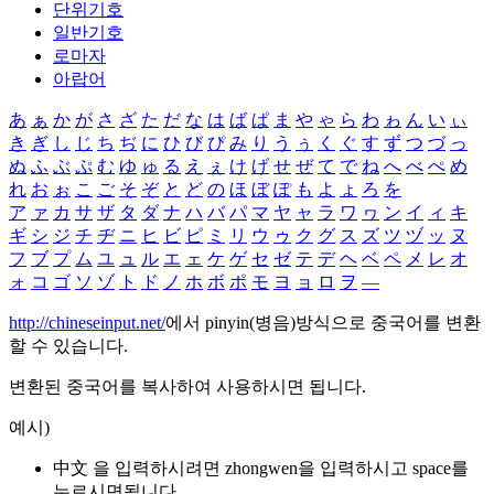
단위기호
일반기호
로마자
아랍어
あ
ぁ
か
が
さ
ざ
た
だ
な
は
ば
ぱ
ま
や
ゃ
ら
わ
ゎ
ん
い
ぃ
き
ぎ
し
じ
ち
ぢ
に
ひ
び
ぴ
み
り
う
ぅ
く
ぐ
す
ず
つ
づ
っ
ぬ
ふ
ぶ
ぷ
む
ゆ
ゅ
る
え
ぇ
け
げ
せ
ぜ
て
で
ね
へ
べ
ぺ
め
れ
お
ぉ
こ
ご
そ
ぞ
と
ど
の
ほ
ぼ
ぽ
も
よ
ょ
ろ
を
ア
ァ
カ
サ
ザ
タ
ダ
ナ
ハ
バ
パ
マ
ヤ
ャ
ラ
ワ
ヮ
ン
イ
ィ
キ
ギ
シ
ジ
チ
ヂ
ニ
ヒ
ビ
ピ
ミ
リ
ウ
ゥ
ク
グ
ス
ズ
ツ
ヅ
ッ
ヌ
フ
ブ
プ
ム
ユ
ュ
ル
エ
ェ
ケ
ゲ
セ
ゼ
テ
デ
ヘ
ベ
ペ
メ
レ
オ
ォ
コ
ゴ
ソ
ゾ
ト
ド
ノ
ホ
ボ
ポ
モ
ヨ
ョ
ロ
ヲ
―
http://chineseinput.net/
에서 pinyin(병음)방식으로 중국어를 변환
할 수 있습니다.
변환된 중국어를 복사하여 사용하시면 됩니다.
예시)
中文 을 입력하시려면
zhongwen
을 입력하시고 space를
누르시면됩니다.