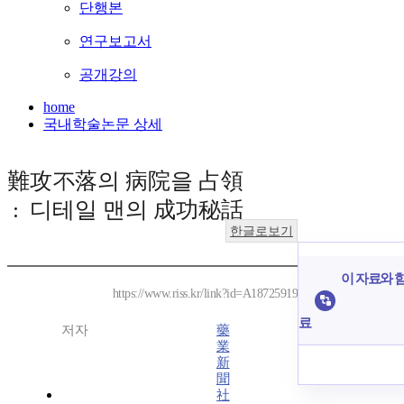
단행본
연구보고서
공개강의
home
국내학술논문 상세
難攻不落의 病院을 占領
: 디테일 맨의 成功秘話
한글로보기
이 자료와 함
https://www.riss.kr/link?id=A18725919
료
저자
藥
業
新
聞
社