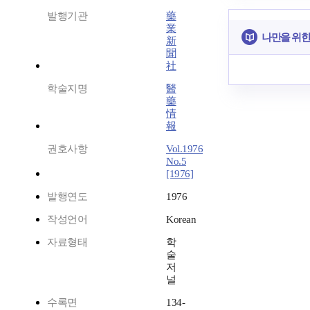
발행기관
藥
業
나만을 위한
新
聞
社
학술지명
醫
藥
情
報
권호사항
Vol.1976
No.5
[1976]
발행연도
1976
작성언어
Korean
자료형태
학
술
저
널
수록면
134-