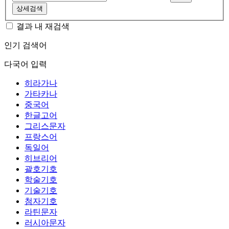
상세검색
결과 내 재검색
인기 검색어
다국어 입력
히라가나
가타카나
중국어
한글고어
그리스문자
프랑스어
독일어
히브리어
괄호기호
학술기호
기술기호
첨자기호
라틴문자
러시아문자