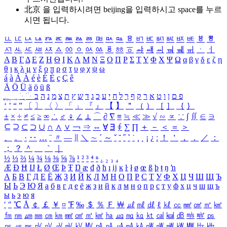
北京 을 입력하시려면
beijing
을 입력하시고 space를 누르
시면 됩니다.
ㅥ
ㅦ
ㅧ
ㅨ
ㅩ
ㅪ
ㅫ
ㅬ
ㅭ
ㅮ
ㅯ
ㅰ
ㅱ
ㅲ
ㅳ
ㅴ
ㅵ
ㅶ
ㅷ
ㅸ
ㅹ
ㅺ
ㅻ
ㅼ
ㅽ
ㅾ
ㅿ
ㆀ
ㆁ
ㆂ
ㆃ
ㆄ
ㆅ
ㆆ
ㆇ
ㆈ
ㆉ
ㆊ
ㆋ
ㆌ
ㆍ
ㆎ
Α
Β
Γ
Δ
Ε
Ζ
Η
Θ
Ι
Κ
Λ
Μ
Ν
Ξ
Ο
Π
Ρ
Σ
Τ
Υ
Φ
Χ
Ψ
Ω
α
β
γ
δ
ε
ζ
η
θ
ι
κ
λ
μ
ν
ξ
ο
π
ρ
σ
τ
υ
φ
χ
ψ
ω
á
à
Á
À
é
è
É
È
ç
Ç
ê
Ä
Ö
Ü
ä
ö
ü
ß
ְ
ֳ
ֲ
ֱ
ָ
ַ
ֵ
ֶ
ִ
ֹ
ּ
ֻ
ׂ
ׁ
ּ
ב
ה
נ
מ
צ
ת
ץ
ש
ד
ג
כ
ע
י
ח
ל
ך
ף
ק
ר
א
ט
ו
ן
ם
פ
‘
’
“
”
〔
〕
〈
〉
「
」
『
』
【
】
＂
（
）
［
］
｛
｝
±
×
÷
≠
≤
≥
∞
∴
♂
♀
∠
⊥
⌒
∂
∇
≡
≒
≪
≫
√
∽
∝
∵
∫
∬
∈
∋
⊆
⊇
⊂
⊃
∪
∩
∧
∨
￢
⇒
⇔
∀
∃
∮
∑
∏
＋
－
＜
＝
＞
、
。
·
‥
…
¨
〃
―
∥
＼
∼
´
～
ˇ
˘
˝
˚
˙
¸
˛
¡
¿
ː
！
＇
，
．
／
：
；
？
＾
＿
｀
｜
½
⅓
⅔
¼
¾
⅛
⅜
⅝
⅞
¹
²
³
⁴
ⁿ
₁
₂
₃
₄
Æ
Ð
Ħ
Ĳ
Ł
Ø
Œ
Þ
Ŧ
Ŋ
æ
đ
ð
ħ
ı
ĳ
ĸ
ŀ
ł
ø
œ
ß
þ
ŧ
ŋ
ŉ
А
Б
В
Г
Д
Е
Ё
Ж
З
И
Й
К
Л
М
Н
О
П
Р
С
Т
У
Ф
Х
Ц
Ч
Ш
Щ
Ъ
Ы
Ь
Э
Ю
Я
а
б
в
г
д
е
ё
ж
з
и
й
к
л
м
н
о
п
р
с
т
у
ф
х
ц
ч
ш
щ
ъ
ы
ь
э
ю
я
′
″
℃
Å
￠
￡
￥
¤
℉
‰
＄
％
Ｆ
￦
㎕
㎖
㎗
ℓ
㎘
㏄
㎣
㎤
㎥
㎦
㎙
㎚
㎛
㎜
㎝
㎞
㎟
㎠
㎡
㎢
㏊
㎍
㎎
㎏
㏏
㎈
㎉
㏈
㎧
㎨
㎰
㎱
㎲
㎳
㎴
㎵
㎶
㎷
㎸
㎹
㎀
㎁
㎂
㎃
㎄
㎺
㎻
㎽
㎾
㎿
㎐
㎑