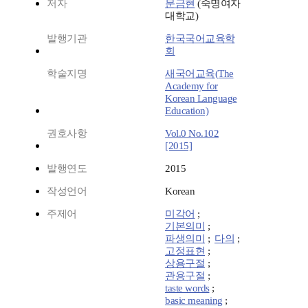
저자
문금현
(숙명여자
대학교)
발행기관
한국국어교육학
회
학술지명
새국어교육(The
Academy for
Korean Language
Education)
권호사항
Vol.0 No.102
[2015]
발행연도
2015
작성언어
Korean
주제어
미각어
;
기본의미
;
파생의미
;
다의
;
고정표현
;
상용구절
;
관용구절
;
taste words
;
basic meaning
;