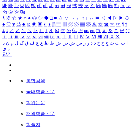
㎒
㎓
㎔
Ω
㏀
㏁
㎊
㎋
㎌
㏖
㏅
㎭
㎮
㎯
㏛
㎩
㎪
㎫
㎬
㏝
㏐
㏓
㏃
㏉
㏜
㏆
§
※
☆
★
○
●
◎
◇
◆
□
■
△
▽
→
←
↑
↓
↔
〓
◁
◀
▷
▶
♤
♠
♡
♥
♧
♣
⊙
◈
▣
◐
◑
▒
▤
▥
▨
▧
▦
▩
♨
☏
☎
☜
☞
¶
†
‡
↕
↗
↙
↖
↘
♭
♩
♪
♬
㉿
㈜
№
㏇
™
㏂
㏘
℡
＃
＆
＊
＠
ª
º
ⅰ
ⅱ
ⅲ
ⅳ
ⅴ
ⅵ
ⅶ
ⅷ
ⅸ
ⅹ
Ⅰ
Ⅱ
Ⅲ
Ⅳ
Ⅴ
Ⅵ
Ⅶ
Ⅷ
Ⅸ
Ⅹ
ا
ب
ت
ث
ج
ح
خ
د
ذ
ر
ز
س
ش
ص
ض
ط
ظ
ع
غ
ف
ق
ک
ل
م
ن
ه
و
ی
닫기
통합검색
국내학술논문
학위논문
해외학술논문
학술지