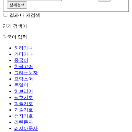
상세검색
결과 내 재검색
인기 검색어
다국어 입력
히라가나
가타카나
중국어
한글고어
그리스문자
프랑스어
독일어
히브리어
괄호기호
학술기호
기술기호
첨자기호
라틴문자
러시아문자