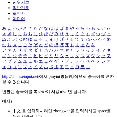
단위기호
일반기호
로마자
아랍어
あ
ぁ
か
が
さ
ざ
た
だ
な
は
ば
ぱ
ま
や
ゃ
ら
わ
ゎ
ん
い
ぃ
き
ぎ
し
じ
ち
ぢ
に
ひ
び
ぴ
み
り
う
ぅ
く
ぐ
す
ず
つ
づ
っ
ぬ
ふ
ぶ
ぷ
む
ゆ
ゅ
る
え
ぇ
け
げ
せ
ぜ
て
で
ね
へ
べ
ぺ
め
れ
お
ぉ
こ
ご
そ
ぞ
と
ど
の
ほ
ぼ
ぽ
も
よ
ょ
ろ
を
ア
ァ
カ
サ
ザ
タ
ダ
ナ
ハ
バ
パ
マ
ヤ
ャ
ラ
ワ
ヮ
ン
イ
ィ
キ
ギ
シ
ジ
チ
ヂ
ニ
ヒ
ビ
ピ
ミ
リ
ウ
ゥ
ク
グ
ス
ズ
ツ
ヅ
ッ
ヌ
フ
ブ
プ
ム
ユ
ュ
ル
エ
ェ
ケ
ゲ
セ
ゼ
テ
デ
ヘ
ベ
ペ
メ
レ
オ
ォ
コ
ゴ
ソ
ゾ
ト
ド
ノ
ホ
ボ
ポ
モ
ヨ
ョ
ロ
ヲ
―
http://chineseinput.net/
에서 pinyin(병음)방식으로 중국어를 변환
할 수 있습니다.
변환된 중국어를 복사하여 사용하시면 됩니다.
예시)
中文 을 입력하시려면
zhongwen
을 입력하시고 space를
누르시면됩니다.