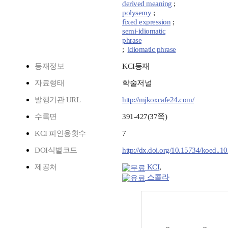
derived meaning
;
polysemy
;
fixed expression
;
semi-idiomatic
phrase
;
idiomatic phrase
등재정보
KCI등재
자료형태
학술저널
발행기관 URL
http://mjkor.cafe24.com/
수록면
391-427(37쪽)
KCI 피인용횟수
7
DOI식별코드
http://dx.doi.org/10.15734/koed..
제공처
KCI
,
스콜라