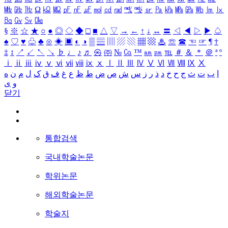
㎒
㎓
㎔
Ω
㏀
㏁
㎊
㎋
㎌
㏖
㏅
㎭
㎮
㎯
㏛
㎩
㎪
㎫
㎬
㏝
㏐
㏓
㏃
㏉
㏜
㏆
§
※
☆
★
○
●
◎
◇
◆
□
■
△
▽
→
←
↑
↓
↔
〓
◁
◀
▷
▶
♤
♠
♡
♥
♧
♣
⊙
◈
▣
◐
◑
▒
▤
▥
▨
▧
▦
▩
♨
☏
☎
☜
☞
¶
†
‡
↕
↗
↙
↖
↘
♭
♩
♪
♬
㉿
㈜
№
㏇
™
㏂
㏘
℡
＃
＆
＊
＠
ª
º
ⅰ
ⅱ
ⅲ
ⅳ
ⅴ
ⅵ
ⅶ
ⅷ
ⅸ
ⅹ
Ⅰ
Ⅱ
Ⅲ
Ⅳ
Ⅴ
Ⅵ
Ⅶ
Ⅷ
Ⅸ
Ⅹ
ا
ب
ت
ث
ج
ح
خ
د
ذ
ر
ز
س
ش
ص
ض
ط
ظ
ع
غ
ف
ق
ک
ل
م
ن
ه
و
ی
닫기
통합검색
국내학술논문
학위논문
해외학술논문
학술지