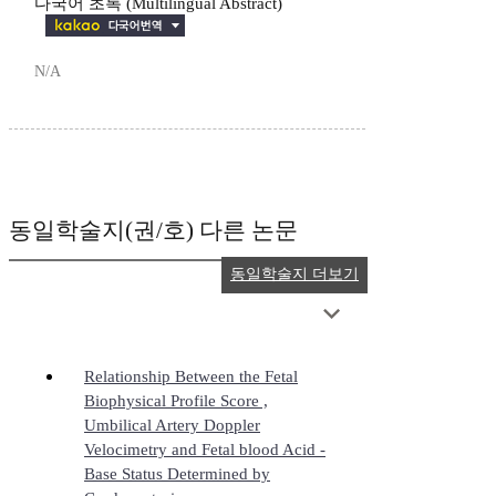
다국어 초록 (Multilingual Abstract)
N/A
동일학술지(권/호) 다른 논문
동일학술지 더보기
Relationship Between the Fetal
Biophysical Profile Score ,
Umbilical Artery Doppler
Velocimetry and Fetal blood Acid -
Base Status Determined by