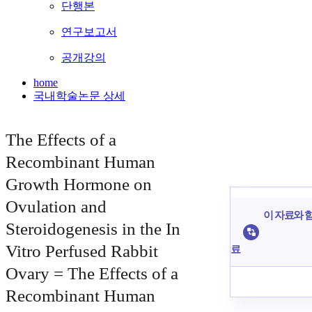
단행본
연구보고서
공개강의
home
국내학술논문 상세
The Effects of a
Recombinant Human
Growth Hormone on
Ovulation and
이 자료와 함
Steroidogenesis in the In
Vitro Perfused Rabbit
료
Ovary = The Effects of a
Recombinant Human