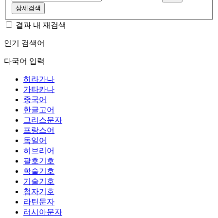
상세검색
결과 내 재검색
인기 검색어
다국어 입력
히라가나
가타카나
중국어
한글고어
그리스문자
프랑스어
독일어
히브리어
괄호기호
학술기호
기술기호
첨자기호
라틴문자
러시아문자