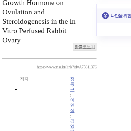
Growth Hormone on
Ovulation and
나만을 위한
Steroidogenesis in the In
Vitro Perfused Rabbit
Ovary
한글로보기
https://www.riss.kr/link?id=A75611376
저자
정
동
근
;
이
인
식
;
김
영