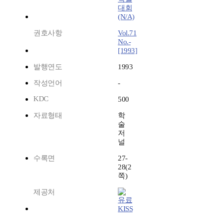
대회
(N/A)
권호사항
Vol.71
No.-
[1993]
발행연도
1993
작성언어
-
KDC
500
자료형태
학
술
저
널
수록면
27-
28(2
쪽)
제공처
KISS