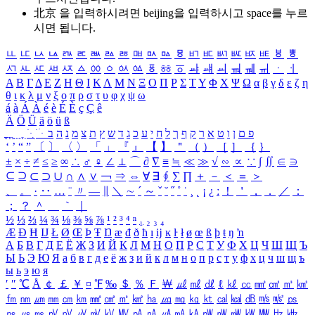
北京 을 입력하시려면
beijing
을 입력하시고 space를 누르
시면 됩니다.
ㅥ
ㅦ
ㅧ
ㅨ
ㅩ
ㅪ
ㅫ
ㅬ
ㅭ
ㅮ
ㅯ
ㅰ
ㅱ
ㅲ
ㅳ
ㅴ
ㅵ
ㅶ
ㅷ
ㅸ
ㅹ
ㅺ
ㅻ
ㅼ
ㅽ
ㅾ
ㅿ
ㆀ
ㆁ
ㆂ
ㆃ
ㆄ
ㆅ
ㆆ
ㆇ
ㆈ
ㆉ
ㆊ
ㆋ
ㆌ
ㆍ
ㆎ
Α
Β
Γ
Δ
Ε
Ζ
Η
Θ
Ι
Κ
Λ
Μ
Ν
Ξ
Ο
Π
Ρ
Σ
Τ
Υ
Φ
Χ
Ψ
Ω
α
β
γ
δ
ε
ζ
η
θ
ι
κ
λ
μ
ν
ξ
ο
π
ρ
σ
τ
υ
φ
χ
ψ
ω
á
à
Á
À
é
è
É
È
ç
Ç
ê
Ä
Ö
Ü
ä
ö
ü
ß
ְ
ֳ
ֲ
ֱ
ָ
ַ
ֵ
ֶ
ִ
ֹ
ּ
ֻ
ׂ
ׁ
ּ
ב
ה
נ
מ
צ
ת
ץ
ש
ד
ג
כ
ע
י
ח
ל
ך
ף
ק
ר
א
ט
ו
ן
ם
פ
‘
’
“
”
〔
〕
〈
〉
「
」
『
』
【
】
＂
（
）
［
］
｛
｝
±
×
÷
≠
≤
≥
∞
∴
♂
♀
∠
⊥
⌒
∂
∇
≡
≒
≪
≫
√
∽
∝
∵
∫
∬
∈
∋
⊆
⊇
⊂
⊃
∪
∩
∧
∨
￢
⇒
⇔
∀
∃
∮
∑
∏
＋
－
＜
＝
＞
、
。
·
‥
…
¨
〃
―
∥
＼
∼
´
～
ˇ
˘
˝
˚
˙
¸
˛
¡
¿
ː
！
＇
，
．
／
：
；
？
＾
＿
｀
｜
½
⅓
⅔
¼
¾
⅛
⅜
⅝
⅞
¹
²
³
⁴
ⁿ
₁
₂
₃
₄
Æ
Ð
Ħ
Ĳ
Ł
Ø
Œ
Þ
Ŧ
Ŋ
æ
đ
ð
ħ
ı
ĳ
ĸ
ŀ
ł
ø
œ
ß
þ
ŧ
ŋ
ŉ
А
Б
В
Г
Д
Е
Ё
Ж
З
И
Й
К
Л
М
Н
О
П
Р
С
Т
У
Ф
Х
Ц
Ч
Ш
Щ
Ъ
Ы
Ь
Э
Ю
Я
а
б
в
г
д
е
ё
ж
з
и
й
к
л
м
н
о
п
р
с
т
у
ф
х
ц
ч
ш
щ
ъ
ы
ь
э
ю
я
′
″
℃
Å
￠
￡
￥
¤
℉
‰
＄
％
Ｆ
￦
㎕
㎖
㎗
ℓ
㎘
㏄
㎣
㎤
㎥
㎦
㎙
㎚
㎛
㎜
㎝
㎞
㎟
㎠
㎡
㎢
㏊
㎍
㎎
㎏
㏏
㎈
㎉
㏈
㎧
㎨
㎰
㎱
㎲
㎳
㎴
㎵
㎶
㎷
㎸
㎹
㎀
㎁
㎂
㎃
㎄
㎺
㎻
㎽
㎾
㎿
㎐
㎑