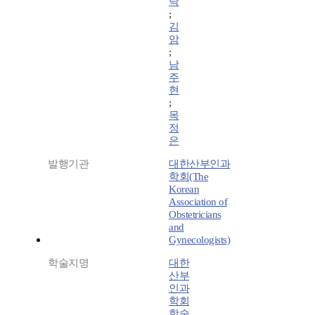
탁
;
김
암
;
남
주
현
;
목
정
은
발행기관
대한산부인과
학회(The
Korean
Association of
Obstetricians
and
Gynecologists)
학술지명
대한
산부
인과
학회
학술