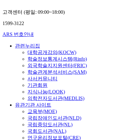
고객센터 (평일: 09:00~18:00)
1599-3122
ARS 번호안내
관련누리집
대학공개강의(KOCW)
학술정보통계시스템(Rinfo)
외국학술지지원센터(FRIC)
학술관계분석서비스(SAM)
사서커뮤니티
기관회원
지식나눔(LOOK)
의학전자도서관(MEDLIS)
유관기관 사이트
교육부(MOE)
국립장애인도서관(NLD)
국립중앙도서관(NL)
국회도서관(NAL)
연구윤리정보포털(CRE)