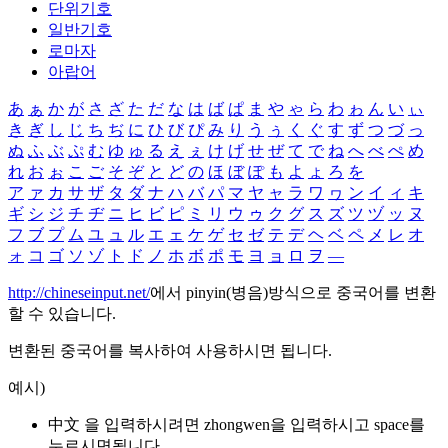
단위기호
일반기호
로마자
아랍어
あ
ぁ
か
が
さ
ざ
た
だ
な
は
ば
ぱ
ま
や
ゃ
ら
わ
ゎ
ん
い
ぃ
き
ぎ
し
じ
ち
ぢ
に
ひ
び
ぴ
み
り
う
ぅ
く
ぐ
す
ず
つ
づ
っ
ぬ
ふ
ぶ
ぷ
む
ゆ
ゅ
る
え
ぇ
け
げ
せ
ぜ
て
で
ね
へ
べ
ぺ
め
れ
お
ぉ
こ
ご
そ
ぞ
と
ど
の
ほ
ぼ
ぽ
も
よ
ょ
ろ
を
ア
ァ
カ
サ
ザ
タ
ダ
ナ
ハ
バ
パ
マ
ヤ
ャ
ラ
ワ
ヮ
ン
イ
ィ
キ
ギ
シ
ジ
チ
ヂ
ニ
ヒ
ビ
ピ
ミ
リ
ウ
ゥ
ク
グ
ス
ズ
ツ
ヅ
ッ
ヌ
フ
ブ
プ
ム
ユ
ュ
ル
エ
ェ
ケ
ゲ
セ
ゼ
テ
デ
ヘ
ベ
ペ
メ
レ
オ
ォ
コ
ゴ
ソ
ゾ
ト
ド
ノ
ホ
ボ
ポ
モ
ヨ
ョ
ロ
ヲ
―
http://chineseinput.net/
에서 pinyin(병음)방식으로 중국어를 변환
할 수 있습니다.
변환된 중국어를 복사하여 사용하시면 됩니다.
예시)
中文 을 입력하시려면
zhongwen
을 입력하시고 space를
누르시면됩니다.