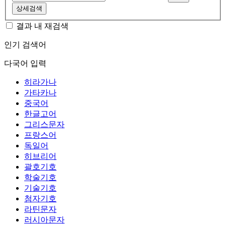
상세검색
결과 내 재검색
인기 검색어
다국어 입력
히라가나
가타카나
중국어
한글고어
그리스문자
프랑스어
독일어
히브리어
괄호기호
학술기호
기술기호
첨자기호
라틴문자
러시아문자