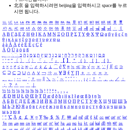
北京 을 입력하시려면
beijing
을 입력하시고 space를 누르
시면 됩니다.
ㅥ
ㅦ
ㅧ
ㅨ
ㅩ
ㅪ
ㅫ
ㅬ
ㅭ
ㅮ
ㅯ
ㅰ
ㅱ
ㅲ
ㅳ
ㅴ
ㅵ
ㅶ
ㅷ
ㅸ
ㅹ
ㅺ
ㅻ
ㅼ
ㅽ
ㅾ
ㅿ
ㆀ
ㆁ
ㆂ
ㆃ
ㆄ
ㆅ
ㆆ
ㆇ
ㆈ
ㆉ
ㆊ
ㆋ
ㆌ
ㆍ
ㆎ
Α
Β
Γ
Δ
Ε
Ζ
Η
Θ
Ι
Κ
Λ
Μ
Ν
Ξ
Ο
Π
Ρ
Σ
Τ
Υ
Φ
Χ
Ψ
Ω
α
β
γ
δ
ε
ζ
η
θ
ι
κ
λ
μ
ν
ξ
ο
π
ρ
σ
τ
υ
φ
χ
ψ
ω
á
à
Á
À
é
è
É
È
ç
Ç
ê
Ä
Ö
Ü
ä
ö
ü
ß
ְ
ֳ
ֲ
ֱ
ָ
ַ
ֵ
ֶ
ִ
ֹ
ּ
ֻ
ׂ
ׁ
ּ
ב
ה
נ
מ
צ
ת
ץ
ש
ד
ג
כ
ע
י
ח
ל
ך
ף
ק
ר
א
ט
ו
ן
ם
פ
‘
’
“
”
〔
〕
〈
〉
「
」
『
』
【
】
＂
（
）
［
］
｛
｝
±
×
÷
≠
≤
≥
∞
∴
♂
♀
∠
⊥
⌒
∂
∇
≡
≒
≪
≫
√
∽
∝
∵
∫
∬
∈
∋
⊆
⊇
⊂
⊃
∪
∩
∧
∨
￢
⇒
⇔
∀
∃
∮
∑
∏
＋
－
＜
＝
＞
、
。
·
‥
…
¨
〃
―
∥
＼
∼
´
～
ˇ
˘
˝
˚
˙
¸
˛
¡
¿
ː
！
＇
，
．
／
：
；
？
＾
＿
｀
｜
½
⅓
⅔
¼
¾
⅛
⅜
⅝
⅞
¹
²
³
⁴
ⁿ
₁
₂
₃
₄
Æ
Ð
Ħ
Ĳ
Ł
Ø
Œ
Þ
Ŧ
Ŋ
æ
đ
ð
ħ
ı
ĳ
ĸ
ŀ
ł
ø
œ
ß
þ
ŧ
ŋ
ŉ
А
Б
В
Г
Д
Е
Ё
Ж
З
И
Й
К
Л
М
Н
О
П
Р
С
Т
У
Ф
Х
Ц
Ч
Ш
Щ
Ъ
Ы
Ь
Э
Ю
Я
а
б
в
г
д
е
ё
ж
з
и
й
к
л
м
н
о
п
р
с
т
у
ф
х
ц
ч
ш
щ
ъ
ы
ь
э
ю
я
′
″
℃
Å
￠
￡
￥
¤
℉
‰
＄
％
Ｆ
￦
㎕
㎖
㎗
ℓ
㎘
㏄
㎣
㎤
㎥
㎦
㎙
㎚
㎛
㎜
㎝
㎞
㎟
㎠
㎡
㎢
㏊
㎍
㎎
㎏
㏏
㎈
㎉
㏈
㎧
㎨
㎰
㎱
㎲
㎳
㎴
㎵
㎶
㎷
㎸
㎹
㎀
㎁
㎂
㎃
㎄
㎺
㎻
㎽
㎾
㎿
㎐
㎑