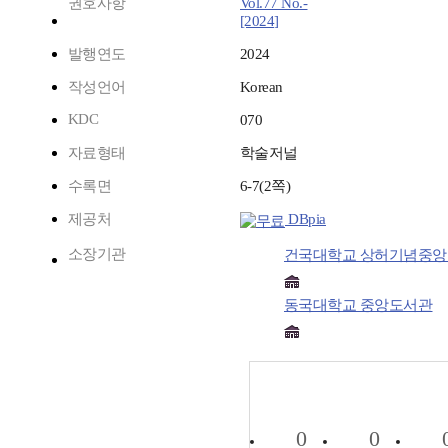
권호사항
Vol.77 No.-
[2024]
발행연도
2024
작성언어
Korean
KDC
070
자료형태
학술저널
수록면
6-7(2쪽)
제공처
DBpia
소장기관
건국대학교 상허기념중
동국대학교 중앙도서관
0
0