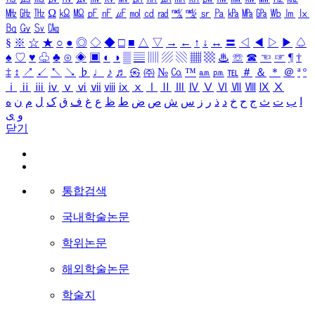
㎒
㎓
㎔
Ω
㏀
㏁
㎊
㎋
㎌
㏖
㏅
㎭
㎮
㎯
㏛
㎩
㎪
㎫
㎬
㏝
㏐
㏓
㏃
㏉
㏜
㏆
§
※
☆
★
○
●
◎
◇
◆
□
■
△
▽
→
←
↑
↓
↔
〓
◁
◀
▷
▶
♤
♠
♡
♥
♧
♣
⊙
◈
▣
◐
◑
▒
▤
▥
▨
▧
▦
▩
♨
☏
☎
☜
☞
¶
†
‡
↕
↗
↙
↖
↘
♭
♩
♪
♬
㉿
㈜
№
㏇
™
㏂
㏘
℡
＃
＆
＊
＠
ª
º
ⅰ
ⅱ
ⅲ
ⅳ
ⅴ
ⅵ
ⅶ
ⅷ
ⅸ
ⅹ
Ⅰ
Ⅱ
Ⅲ
Ⅳ
Ⅴ
Ⅵ
Ⅶ
Ⅷ
Ⅸ
Ⅹ
ا
ب
ت
ث
ج
ح
خ
د
ذ
ر
ز
س
ش
ص
ض
ط
ظ
ع
غ
ف
ق
ک
ل
م
ن
ه
و
ی
닫기
통합검색
국내학술논문
학위논문
해외학술논문
학술지