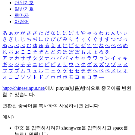
단위기호
일반기호
로마자
아랍어
あ
ぁ
か
が
さ
ざ
た
だ
な
は
ば
ぱ
ま
や
ゃ
ら
わ
ゎ
ん
い
ぃ
き
ぎ
し
じ
ち
ぢ
に
ひ
び
ぴ
み
り
う
ぅ
く
ぐ
す
ず
つ
づ
っ
ぬ
ふ
ぶ
ぷ
む
ゆ
ゅ
る
え
ぇ
け
げ
せ
ぜ
て
で
ね
へ
べ
ぺ
め
れ
お
ぉ
こ
ご
そ
ぞ
と
ど
の
ほ
ぼ
ぽ
も
よ
ょ
ろ
を
ア
ァ
カ
サ
ザ
タ
ダ
ナ
ハ
バ
パ
マ
ヤ
ャ
ラ
ワ
ヮ
ン
イ
ィ
キ
ギ
シ
ジ
チ
ヂ
ニ
ヒ
ビ
ピ
ミ
リ
ウ
ゥ
ク
グ
ス
ズ
ツ
ヅ
ッ
ヌ
フ
ブ
プ
ム
ユ
ュ
ル
エ
ェ
ケ
ゲ
セ
ゼ
テ
デ
ヘ
ベ
ペ
メ
レ
オ
ォ
コ
ゴ
ソ
ゾ
ト
ド
ノ
ホ
ボ
ポ
モ
ヨ
ョ
ロ
ヲ
―
http://chineseinput.net/
에서 pinyin(병음)방식으로 중국어를 변환
할 수 있습니다.
변환된 중국어를 복사하여 사용하시면 됩니다.
예시)
中文 을 입력하시려면
zhongwen
을 입력하시고 space를
누르시면됩니다.