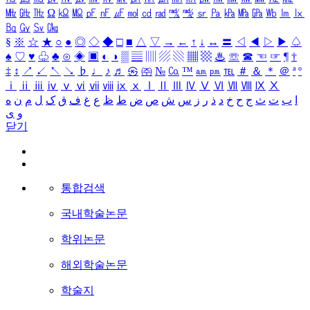
㎒
㎓
㎔
Ω
㏀
㏁
㎊
㎋
㎌
㏖
㏅
㎭
㎮
㎯
㏛
㎩
㎪
㎫
㎬
㏝
㏐
㏓
㏃
㏉
㏜
㏆
§
※
☆
★
○
●
◎
◇
◆
□
■
△
▽
→
←
↑
↓
↔
〓
◁
◀
▷
▶
♤
♠
♡
♥
♧
♣
⊙
◈
▣
◐
◑
▒
▤
▥
▨
▧
▦
▩
♨
☏
☎
☜
☞
¶
†
‡
↕
↗
↙
↖
↘
♭
♩
♪
♬
㉿
㈜
№
㏇
™
㏂
㏘
℡
＃
＆
＊
＠
ª
º
ⅰ
ⅱ
ⅲ
ⅳ
ⅴ
ⅵ
ⅶ
ⅷ
ⅸ
ⅹ
Ⅰ
Ⅱ
Ⅲ
Ⅳ
Ⅴ
Ⅵ
Ⅶ
Ⅷ
Ⅸ
Ⅹ
ا
ب
ت
ث
ج
ح
خ
د
ذ
ر
ز
س
ش
ص
ض
ط
ظ
ع
غ
ف
ق
ک
ل
م
ن
ه
و
ی
닫기
통합검색
국내학술논문
학위논문
해외학술논문
학술지