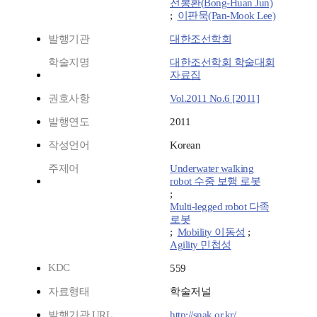
전봉환(Bong-Huan Jun)
;
이판묵(Pan-Mook Lee)
발행기관
대한조선학회
학술지명
대한조선학회 학술대회
자료집
권호사항
Vol.2011 No.6 [2011]
발행연도
2011
작성언어
Korean
주제어
Underwater walking
robot 수중 보행 로봇
;
Multi-legged robot 다족
로봇
;
Mobility 이동성
;
Agility 민첩성
KDC
559
자료형태
학술저널
발행기관 URL
http://snak.or.kr/