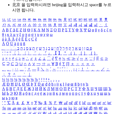
北京 을 입력하시려면
beijing
을 입력하시고 space를 누르
시면 됩니다.
ㅥ
ㅦ
ㅧ
ㅨ
ㅩ
ㅪ
ㅫ
ㅬ
ㅭ
ㅮ
ㅯ
ㅰ
ㅱ
ㅲ
ㅳ
ㅴ
ㅵ
ㅶ
ㅷ
ㅸ
ㅹ
ㅺ
ㅻ
ㅼ
ㅽ
ㅾ
ㅿ
ㆀ
ㆁ
ㆂ
ㆃ
ㆄ
ㆅ
ㆆ
ㆇ
ㆈ
ㆉ
ㆊ
ㆋ
ㆌ
ㆍ
ㆎ
Α
Β
Γ
Δ
Ε
Ζ
Η
Θ
Ι
Κ
Λ
Μ
Ν
Ξ
Ο
Π
Ρ
Σ
Τ
Υ
Φ
Χ
Ψ
Ω
α
β
γ
δ
ε
ζ
η
θ
ι
κ
λ
μ
ν
ξ
ο
π
ρ
σ
τ
υ
φ
χ
ψ
ω
á
à
Á
À
é
è
É
È
ç
Ç
ê
Ä
Ö
Ü
ä
ö
ü
ß
ְ
ֳ
ֲ
ֱ
ָ
ַ
ֵ
ֶ
ִ
ֹ
ּ
ֻ
ׂ
ׁ
ּ
ב
ה
נ
מ
צ
ת
ץ
ש
ד
ג
כ
ע
י
ח
ל
ך
ף
ק
ר
א
ט
ו
ן
ם
פ
‘
’
“
”
〔
〕
〈
〉
「
」
『
』
【
】
＂
（
）
［
］
｛
｝
±
×
÷
≠
≤
≥
∞
∴
♂
♀
∠
⊥
⌒
∂
∇
≡
≒
≪
≫
√
∽
∝
∵
∫
∬
∈
∋
⊆
⊇
⊂
⊃
∪
∩
∧
∨
￢
⇒
⇔
∀
∃
∮
∑
∏
＋
－
＜
＝
＞
、
。
·
‥
…
¨
〃
―
∥
＼
∼
´
～
ˇ
˘
˝
˚
˙
¸
˛
¡
¿
ː
！
＇
，
．
／
：
；
？
＾
＿
｀
｜
½
⅓
⅔
¼
¾
⅛
⅜
⅝
⅞
¹
²
³
⁴
ⁿ
₁
₂
₃
₄
Æ
Ð
Ħ
Ĳ
Ł
Ø
Œ
Þ
Ŧ
Ŋ
æ
đ
ð
ħ
ı
ĳ
ĸ
ŀ
ł
ø
œ
ß
þ
ŧ
ŋ
ŉ
А
Б
В
Г
Д
Е
Ё
Ж
З
И
Й
К
Л
М
Н
О
П
Р
С
Т
У
Ф
Х
Ц
Ч
Ш
Щ
Ъ
Ы
Ь
Э
Ю
Я
а
б
в
г
д
е
ё
ж
з
и
й
к
л
м
н
о
п
р
с
т
у
ф
х
ц
ч
ш
щ
ъ
ы
ь
э
ю
я
′
″
℃
Å
￠
￡
￥
¤
℉
‰
＄
％
Ｆ
￦
㎕
㎖
㎗
ℓ
㎘
㏄
㎣
㎤
㎥
㎦
㎙
㎚
㎛
㎜
㎝
㎞
㎟
㎠
㎡
㎢
㏊
㎍
㎎
㎏
㏏
㎈
㎉
㏈
㎧
㎨
㎰
㎱
㎲
㎳
㎴
㎵
㎶
㎷
㎸
㎹
㎀
㎁
㎂
㎃
㎄
㎺
㎻
㎽
㎾
㎿
㎐
㎑