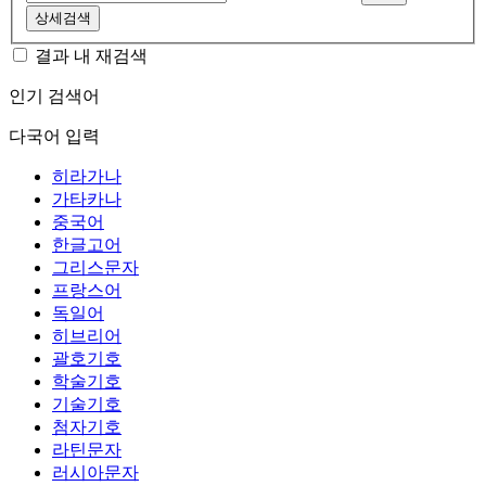
상세검색
결과 내 재검색
인기 검색어
다국어 입력
히라가나
가타카나
중국어
한글고어
그리스문자
프랑스어
독일어
히브리어
괄호기호
학술기호
기술기호
첨자기호
라틴문자
러시아문자