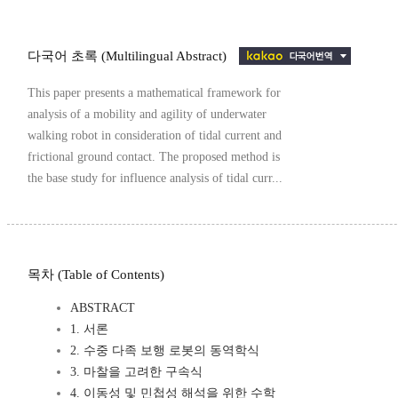
다국어 초록 (Multilingual Abstract)
This paper presents a mathematical framework for
analysis of a mobility and agility of underwater
walking robot in consideration of tidal current and
frictional ground contact. The proposed method is
the base study for influence analysis of tidal curr...
목차 (Table of Contents)
ABSTRACT
1. 서론
2. 수중 다족 보행 로봇의 동역학식
3. 마찰을 고려한 구속식
4. 이동성 및 민첩성 해석을 위한 수학