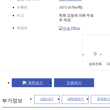
수록면
1675-1678(4쪽)
비고
학회 요청에 의해 무료
로 제공
제공처
DBpia
0
상세조회
다
원문보기
인용하기
내보내기
내책장담기
공유하
부가정보