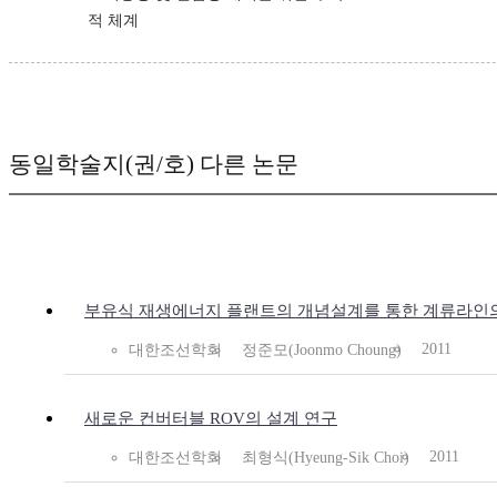
적 체계
동일학술지(권/호) 다른 논문
부유식 재생에너지 플랜트의 개념설계를 통한 계류라인
2011
대한조선학회
정준모(Joonmo Choung)
새로운 컨버터블 ROV의 설계 연구
2011
대한조선학회
최형식(Hyeung-Sik Choi)