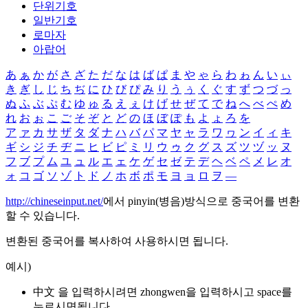
단위기호
일반기호
로마자
아랍어
あ
ぁ
か
が
さ
ざ
た
だ
な
は
ば
ぱ
ま
や
ゃ
ら
わ
ゎ
ん
い
ぃ
き
ぎ
し
じ
ち
ぢ
に
ひ
び
ぴ
み
り
う
ぅ
く
ぐ
す
ず
つ
づ
っ
ぬ
ふ
ぶ
ぷ
む
ゆ
ゅ
る
え
ぇ
け
げ
せ
ぜ
て
で
ね
へ
べ
ぺ
め
れ
お
ぉ
こ
ご
そ
ぞ
と
ど
の
ほ
ぼ
ぽ
も
よ
ょ
ろ
を
ア
ァ
カ
サ
ザ
タ
ダ
ナ
ハ
バ
パ
マ
ヤ
ャ
ラ
ワ
ヮ
ン
イ
ィ
キ
ギ
シ
ジ
チ
ヂ
ニ
ヒ
ビ
ピ
ミ
リ
ウ
ゥ
ク
グ
ス
ズ
ツ
ヅ
ッ
ヌ
フ
ブ
プ
ム
ユ
ュ
ル
エ
ェ
ケ
ゲ
セ
ゼ
テ
デ
ヘ
ベ
ペ
メ
レ
オ
ォ
コ
ゴ
ソ
ゾ
ト
ド
ノ
ホ
ボ
ポ
モ
ヨ
ョ
ロ
ヲ
―
http://chineseinput.net/
에서 pinyin(병음)방식으로 중국어를 변환
할 수 있습니다.
변환된 중국어를 복사하여 사용하시면 됩니다.
예시)
中文 을 입력하시려면
zhongwen
을 입력하시고 space를
누르시면됩니다.