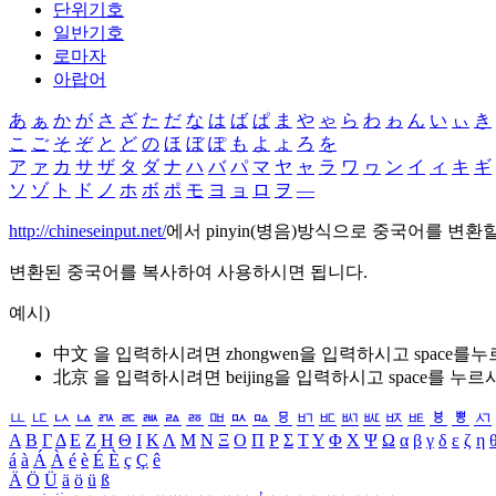
단위기호
일반기호
로마자
아랍어
あ
ぁ
か
が
さ
ざ
た
だ
な
は
ば
ぱ
ま
や
ゃ
ら
わ
ゎ
ん
い
ぃ
き
こ
ご
そ
ぞ
と
ど
の
ほ
ぼ
ぽ
も
よ
ょ
ろ
を
ア
ァ
カ
サ
ザ
タ
ダ
ナ
ハ
バ
パ
マ
ヤ
ャ
ラ
ワ
ヮ
ン
イ
ィ
キ
ギ
ソ
ゾ
ト
ド
ノ
ホ
ボ
ポ
モ
ヨ
ョ
ロ
ヲ
―
http://chineseinput.net/
에서 pinyin(병음)방식으로 중국어를 변환
변환된 중국어를 복사하여 사용하시면 됩니다.
예시)
中文 을 입력하시려면
zhongwen
을 입력하시고 space를
北京 을 입력하시려면
beijing
을 입력하시고 space를 누르
ㅥ
ㅦ
ㅧ
ㅨ
ㅩ
ㅪ
ㅫ
ㅬ
ㅭ
ㅮ
ㅯ
ㅰ
ㅱ
ㅲ
ㅳ
ㅴ
ㅵ
ㅶ
ㅷ
ㅸ
ㅹ
ㅺ
Α
Β
Γ
Δ
Ε
Ζ
Η
Θ
Ι
Κ
Λ
Μ
Ν
Ξ
Ο
Π
Ρ
Σ
Τ
Υ
Φ
Χ
Ψ
Ω
α
β
γ
δ
ε
ζ
η
á
à
Á
À
é
è
É
È
ç
Ç
ê
Ä
Ö
Ü
ä
ö
ü
ß