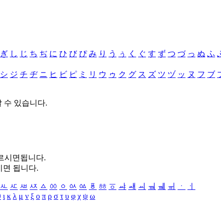
ぎ
し
じ
ち
ぢ
に
ひ
び
ぴ
み
り
う
ぅ
く
ぐ
す
ず
つ
づ
っ
ぬ
ふ
シ
ジ
チ
ヂ
ニ
ヒ
ビ
ピ
ミ
リ
ウ
ゥ
ク
グ
ス
ズ
ツ
ヅ
ッ
ヌ
フ
ブ
할 수 있습니다.
누르시면됩니다.
시면 됩니다.
ㅻ
ㅼ
ㅽ
ㅾ
ㅿ
ㆀ
ㆁ
ㆂ
ㆃ
ㆄ
ㆅ
ㆆ
ㆇ
ㆈ
ㆉ
ㆊ
ㆋ
ㆌ
ㆍ
ㆎ
θ
ι
κ
λ
μ
ν
ξ
ο
π
ρ
σ
τ
υ
φ
χ
ψ
ω