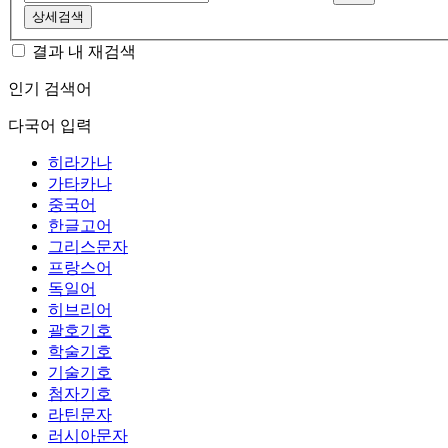
상세검색
결과 내 재검색
인기 검색어
다국어 입력
히라가나
가타카나
중국어
한글고어
그리스문자
프랑스어
독일어
히브리어
괄호기호
학술기호
기술기호
첨자기호
라틴문자
러시아문자