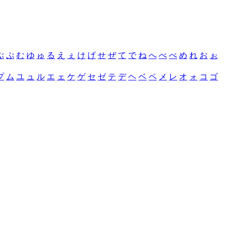
ぶ
ぷ
む
ゆ
ゅ
る
え
ぇ
け
げ
せ
ぜ
て
で
ね
へ
べ
ぺ
め
れ
お
ぉ
プ
ム
ユ
ュ
ル
エ
ェ
ケ
ゲ
セ
ゼ
テ
デ
ヘ
ベ
ペ
メ
レ
オ
ォ
コ
ゴ