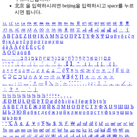
北京 을 입력하시려면
beijing
을 입력하시고 space를 누르
시면 됩니다.
ㅥ
ㅦ
ㅧ
ㅨ
ㅩ
ㅪ
ㅫ
ㅬ
ㅭ
ㅮ
ㅯ
ㅰ
ㅱ
ㅲ
ㅳ
ㅴ
ㅵ
ㅶ
ㅷ
ㅸ
ㅹ
ㅺ
ㅻ
ㅼ
ㅽ
ㅾ
ㅿ
ㆀ
ㆁ
ㆂ
ㆃ
ㆄ
ㆅ
ㆆ
ㆇ
ㆈ
ㆉ
ㆊ
ㆋ
ㆌ
ㆍ
ㆎ
Α
Β
Γ
Δ
Ε
Ζ
Η
Θ
Ι
Κ
Λ
Μ
Ν
Ξ
Ο
Π
Ρ
Σ
Τ
Υ
Φ
Χ
Ψ
Ω
α
β
γ
δ
ε
ζ
η
θ
ι
κ
λ
μ
ν
ξ
ο
π
ρ
σ
τ
υ
φ
χ
ψ
ω
á
à
Á
À
é
è
É
È
ç
Ç
ê
Ä
Ö
Ü
ä
ö
ü
ß
ְ
ֳ
ֲ
ֱ
ָ
ַ
ֵ
ֶ
ִ
ֹ
ּ
ֻ
ׂ
ׁ
ּ
ב
ה
נ
מ
צ
ת
ץ
ש
ד
ג
כ
ע
י
ח
ל
ך
ף
ק
ר
א
ט
ו
ן
ם
פ
‘
’
“
”
〔
〕
〈
〉
「
」
『
』
【
】
＂
（
）
［
］
｛
｝
±
×
÷
≠
≤
≥
∞
∴
♂
♀
∠
⊥
⌒
∂
∇
≡
≒
≪
≫
√
∽
∝
∵
∫
∬
∈
∋
⊆
⊇
⊂
⊃
∪
∩
∧
∨
￢
⇒
⇔
∀
∃
∮
∑
∏
＋
－
＜
＝
＞
、
。
·
‥
…
¨
〃
―
∥
＼
∼
´
～
ˇ
˘
˝
˚
˙
¸
˛
¡
¿
ː
！
＇
，
．
／
：
；
？
＾
＿
｀
｜
½
⅓
⅔
¼
¾
⅛
⅜
⅝
⅞
¹
²
³
⁴
ⁿ
₁
₂
₃
₄
Æ
Ð
Ħ
Ĳ
Ł
Ø
Œ
Þ
Ŧ
Ŋ
æ
đ
ð
ħ
ı
ĳ
ĸ
ŀ
ł
ø
œ
ß
þ
ŧ
ŋ
ŉ
А
Б
В
Г
Д
Е
Ё
Ж
З
И
Й
К
Л
М
Н
О
П
Р
С
Т
У
Ф
Х
Ц
Ч
Ш
Щ
Ъ
Ы
Ь
Э
Ю
Я
а
б
в
г
д
е
ё
ж
з
и
й
к
л
м
н
о
п
р
с
т
у
ф
х
ц
ч
ш
щ
ъ
ы
ь
э
ю
я
′
″
℃
Å
￠
￡
￥
¤
℉
‰
＄
％
Ｆ
￦
㎕
㎖
㎗
ℓ
㎘
㏄
㎣
㎤
㎥
㎦
㎙
㎚
㎛
㎜
㎝
㎞
㎟
㎠
㎡
㎢
㏊
㎍
㎎
㎏
㏏
㎈
㎉
㏈
㎧
㎨
㎰
㎱
㎲
㎳
㎴
㎵
㎶
㎷
㎸
㎹
㎀
㎁
㎂
㎃
㎄
㎺
㎻
㎽
㎾
㎿
㎐
㎑