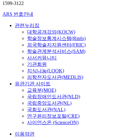
1599-3122
ARS 번호안내
관련누리집
대학공개강의(KOCW)
학술정보통계시스템(Rinfo)
외국학술지지원센터(FRIC)
학술관계분석서비스(SAM)
사서커뮤니티
기관회원
지식나눔(LOOK)
의학전자도서관(MEDLIS)
유관기관 사이트
교육부(MOE)
국립장애인도서관(NLD)
국립중앙도서관(NL)
국회도서관(NAL)
연구윤리정보포털(CRE)
사이언스온 (ScienceON)
이용약관