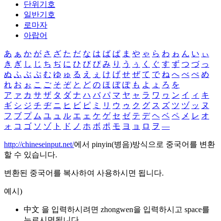
단위기호
일반기호
로마자
아랍어
あ
ぁ
か
が
さ
ざ
た
だ
な
は
ば
ぱ
ま
や
ゃ
ら
わ
ゎ
ん
い
ぃ
き
ぎ
し
じ
ち
ぢ
に
ひ
び
ぴ
み
り
う
ぅ
く
ぐ
す
ず
つ
づ
っ
ぬ
ふ
ぶ
ぷ
む
ゆ
ゅ
る
え
ぇ
け
げ
せ
ぜ
て
で
ね
へ
べ
ぺ
め
れ
お
ぉ
こ
ご
そ
ぞ
と
ど
の
ほ
ぼ
ぽ
も
よ
ょ
ろ
を
ア
ァ
カ
サ
ザ
タ
ダ
ナ
ハ
バ
パ
マ
ヤ
ャ
ラ
ワ
ヮ
ン
イ
ィ
キ
ギ
シ
ジ
チ
ヂ
ニ
ヒ
ビ
ピ
ミ
リ
ウ
ゥ
ク
グ
ス
ズ
ツ
ヅ
ッ
ヌ
フ
ブ
プ
ム
ユ
ュ
ル
エ
ェ
ケ
ゲ
セ
ゼ
テ
デ
ヘ
ベ
ペ
メ
レ
オ
ォ
コ
ゴ
ソ
ゾ
ト
ド
ノ
ホ
ボ
ポ
モ
ヨ
ョ
ロ
ヲ
―
http://chineseinput.net/
에서 pinyin(병음)방식으로 중국어를 변환
할 수 있습니다.
변환된 중국어를 복사하여 사용하시면 됩니다.
예시)
中文 을 입력하시려면
zhongwen
을 입력하시고 space를
누르시면됩니다.