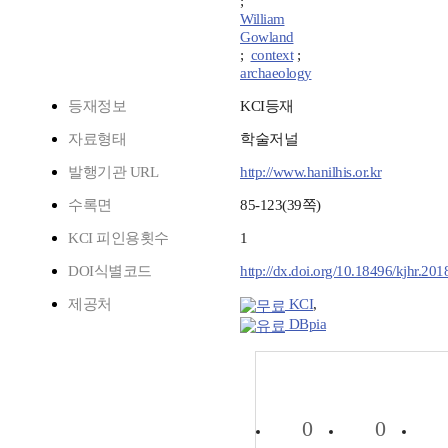
;
William
Gowland
;
context
;
archaeology
등재정보
KCI등재
자료형태
학술저널
발행기관 URL
http://www.hanilhis.or.kr
수록면
85-123(39쪽)
KCI 피인용횟수
1
DOI식별코드
http://dx.doi.org/10.18496/kjhr.201
제공처
KCI
,
DBpia
0
0