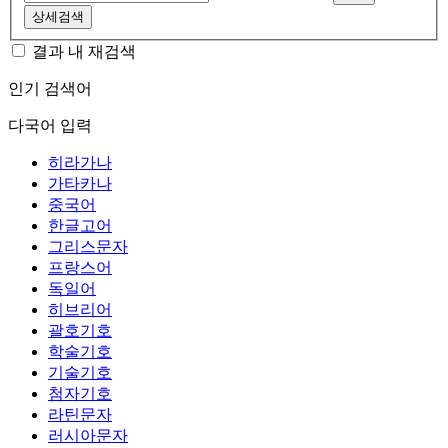
상세검색
결과 내 재검색
인기 검색어
다국어 입력
히라가나
가타카나
중국어
한글고어
그리스문자
프랑스어
독일어
히브리어
괄호기호
학술기호
기술기호
첨자기호
라틴문자
러시아문자