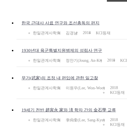
한국 근대사 사료 연구와 조선총독의 편지
2018
한일관계사학회
김경남
KCI등재
1930년대 육군특별지원병제의 성립사 연구
2018
한일관계사학회
정안기(Joung, An-Ki)
KC
무가(武家)의 조정 내 편입에 관한 일고찰
2018
한일관계사학회
이원우(Lee, Won-Woo)
KCI등재
19세기 전반 趙寅永 家와 淸 학자 간의 金石學 교류
2018
한일관계사학회
李尙奎(Lee, Sang-Kyu)
KCI등재