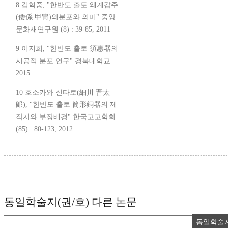
8 김혁중, "한반도 출토 왜계갑주
(倭係 甲冑)의분포와 의미" 중앙
문화재연구원 (8) : 39-85, 2011
9 이지희, "한반도 출토 須惠器의
시공적 분포 연구" 경북대학교
2015
10 호소카와 신타로(細川 晋太
郞), "한반도 출토 筒形銅器의 제
작지와 부장배경" 한국고고학회
(85) : 80-123, 2012
동일학술지(권/호) 다른 논문
동일학술