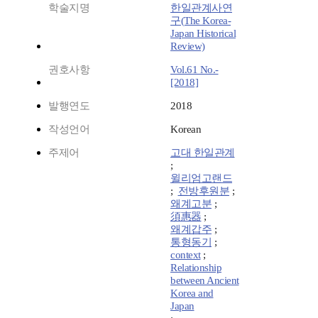
학술지명
한일관계사연
구(The Korea-
Japan Historical
Review)
권호사항
Vol.61 No.-
[2018]
발행연도
2018
작성언어
Korean
주제어
고대 한일관계
;
윌리엄고랜드
;
전방후원분
;
왜계고분
;
須惠器
;
왜계갑주
;
통형동기
;
context
;
Relationship
between Ancient
Korea and
Japan