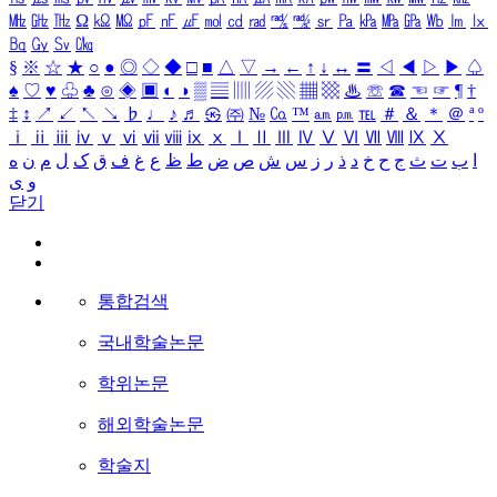
㎒
㎓
㎔
Ω
㏀
㏁
㎊
㎋
㎌
㏖
㏅
㎭
㎮
㎯
㏛
㎩
㎪
㎫
㎬
㏝
㏐
㏓
㏃
㏉
㏜
㏆
§
※
☆
★
○
●
◎
◇
◆
□
■
△
▽
→
←
↑
↓
↔
〓
◁
◀
▷
▶
♤
♠
♡
♥
♧
♣
⊙
◈
▣
◐
◑
▒
▤
▥
▨
▧
▦
▩
♨
☏
☎
☜
☞
¶
†
‡
↕
↗
↙
↖
↘
♭
♩
♪
♬
㉿
㈜
№
㏇
™
㏂
㏘
℡
＃
＆
＊
＠
ª
º
ⅰ
ⅱ
ⅲ
ⅳ
ⅴ
ⅵ
ⅶ
ⅷ
ⅸ
ⅹ
Ⅰ
Ⅱ
Ⅲ
Ⅳ
Ⅴ
Ⅵ
Ⅶ
Ⅷ
Ⅸ
Ⅹ
ا
ب
ت
ث
ج
ح
خ
د
ذ
ر
ز
س
ش
ص
ض
ط
ظ
ع
غ
ف
ق
ک
ل
م
ن
ه
و
ی
닫기
통합검색
국내학술논문
학위논문
해외학술논문
학술지