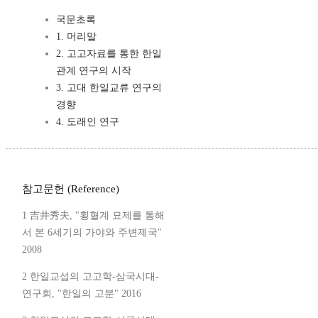
국문초록
1. 머리말
2. 고고자료를 통한 한일
관계 연구의 시작
3. 고대 한일교류 연구의
경향
4. 도래인 연구
참고문헌 (Reference)
1 吉井秀夫, "횡혈계 묘제를 통해
서 본 6세기의 가야와 주변제국"
2008
2 한일교섭의 고고학-삼국시대-
연구회, "한일의 고분" 2016