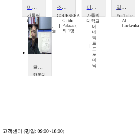
미국의 외교정책
조직 안에서의 비윤리적인 결정을 내리는 일
미국의외교정책
잃어버린 도시 탐사
가톨릭
가톨릭
COURSERA
YouTube
Guido
Al
대학교
대학교
Palazzo,
Luckenba
Benedict E.
베
외 1명
DeDominicis
네
딕
트
드
도
미
닉
글로벌 상황에서의 문화와 문학
한동대
학교
허
명
수
고객센터 (평일: 09:00~18:00)