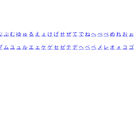
ぶ
ぷ
む
ゆ
ゅ
る
え
ぇ
け
げ
せ
ぜ
て
で
ね
へ
べ
ぺ
め
れ
お
ぉ
プ
ム
ユ
ュ
ル
エ
ェ
ケ
ゲ
セ
ゼ
テ
デ
ヘ
ベ
ペ
メ
レ
オ
ォ
コ
ゴ