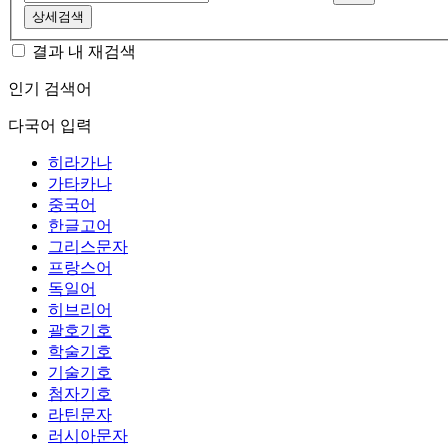
상세검색
결과 내 재검색
인기 검색어
다국어 입력
히라가나
가타카나
중국어
한글고어
그리스문자
프랑스어
독일어
히브리어
괄호기호
학술기호
기술기호
첨자기호
라틴문자
러시아문자