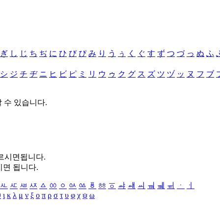
ぎ
し
じ
ち
ぢ
に
ひ
び
ぴ
み
り
う
ぅ
く
ぐ
す
ず
つ
づ
っ
ぬ
ふ
シ
ジ
チ
ヂ
ニ
ヒ
ビ
ピ
ミ
リ
ウ
ゥ
ク
グ
ス
ズ
ツ
ヅ
ッ
ヌ
フ
ブ
할 수 있습니다.
누르시면됩니다.
시면 됩니다.
ㅻ
ㅼ
ㅽ
ㅾ
ㅿ
ㆀ
ㆁ
ㆂ
ㆃ
ㆄ
ㆅ
ㆆ
ㆇ
ㆈ
ㆉ
ㆊ
ㆋ
ㆌ
ㆍ
ㆎ
θ
ι
κ
λ
μ
ν
ξ
ο
π
ρ
σ
τ
υ
φ
χ
ψ
ω