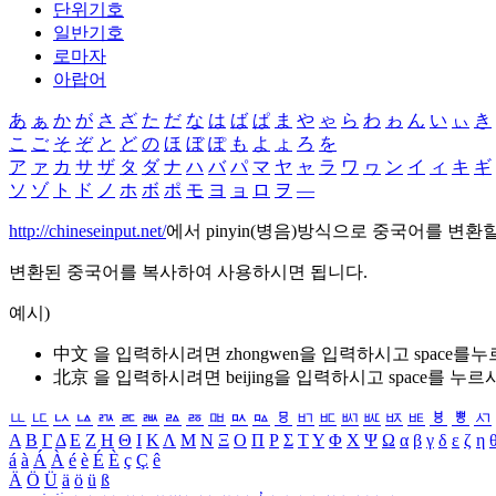
단위기호
일반기호
로마자
아랍어
あ
ぁ
か
が
さ
ざ
た
だ
な
は
ば
ぱ
ま
や
ゃ
ら
わ
ゎ
ん
い
ぃ
き
こ
ご
そ
ぞ
と
ど
の
ほ
ぼ
ぽ
も
よ
ょ
ろ
を
ア
ァ
カ
サ
ザ
タ
ダ
ナ
ハ
バ
パ
マ
ヤ
ャ
ラ
ワ
ヮ
ン
イ
ィ
キ
ギ
ソ
ゾ
ト
ド
ノ
ホ
ボ
ポ
モ
ヨ
ョ
ロ
ヲ
―
http://chineseinput.net/
에서 pinyin(병음)방식으로 중국어를 변환
변환된 중국어를 복사하여 사용하시면 됩니다.
예시)
中文 을 입력하시려면
zhongwen
을 입력하시고 space를
北京 을 입력하시려면
beijing
을 입력하시고 space를 누르
ㅥ
ㅦ
ㅧ
ㅨ
ㅩ
ㅪ
ㅫ
ㅬ
ㅭ
ㅮ
ㅯ
ㅰ
ㅱ
ㅲ
ㅳ
ㅴ
ㅵ
ㅶ
ㅷ
ㅸ
ㅹ
ㅺ
Α
Β
Γ
Δ
Ε
Ζ
Η
Θ
Ι
Κ
Λ
Μ
Ν
Ξ
Ο
Π
Ρ
Σ
Τ
Υ
Φ
Χ
Ψ
Ω
α
β
γ
δ
ε
ζ
η
á
à
Á
À
é
è
É
È
ç
Ç
ê
Ä
Ö
Ü
ä
ö
ü
ß