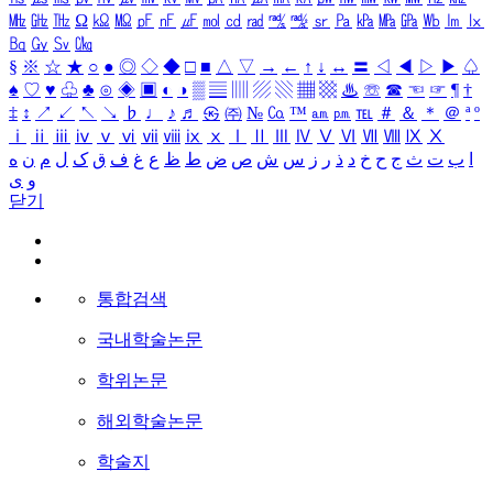
㎒
㎓
㎔
Ω
㏀
㏁
㎊
㎋
㎌
㏖
㏅
㎭
㎮
㎯
㏛
㎩
㎪
㎫
㎬
㏝
㏐
㏓
㏃
㏉
㏜
㏆
§
※
☆
★
○
●
◎
◇
◆
□
■
△
▽
→
←
↑
↓
↔
〓
◁
◀
▷
▶
♤
♠
♡
♥
♧
♣
⊙
◈
▣
◐
◑
▒
▤
▥
▨
▧
▦
▩
♨
☏
☎
☜
☞
¶
†
‡
↕
↗
↙
↖
↘
♭
♩
♪
♬
㉿
㈜
№
㏇
™
㏂
㏘
℡
＃
＆
＊
＠
ª
º
ⅰ
ⅱ
ⅲ
ⅳ
ⅴ
ⅵ
ⅶ
ⅷ
ⅸ
ⅹ
Ⅰ
Ⅱ
Ⅲ
Ⅳ
Ⅴ
Ⅵ
Ⅶ
Ⅷ
Ⅸ
Ⅹ
ا
ب
ت
ث
ج
ح
خ
د
ذ
ر
ز
س
ش
ص
ض
ط
ظ
ع
غ
ف
ق
ک
ل
م
ن
ه
و
ی
닫기
통합검색
국내학술논문
학위논문
해외학술논문
학술지