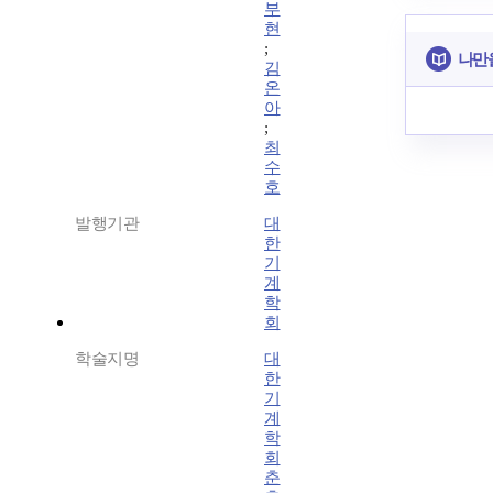
부
현
;
나만
김
온
아
;
최
수
호
발행기관
대
한
기
계
학
회
학술지명
대
한
기
계
학
회
춘