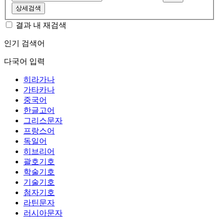
상세검색
결과 내 재검색
인기 검색어
다국어 입력
히라가나
가타카나
중국어
한글고어
그리스문자
프랑스어
독일어
히브리어
괄호기호
학술기호
기술기호
첨자기호
라틴문자
러시아문자