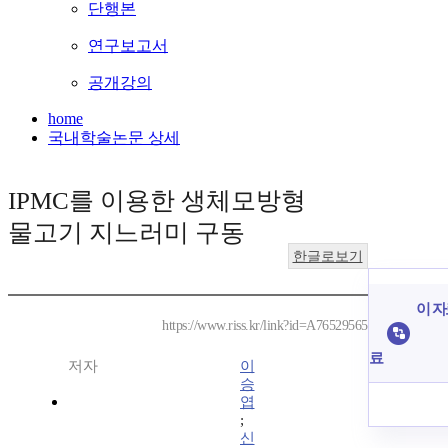
단행본
연구보고서
공개강의
home
국내학술논문 상세
IPMC를 이용한 생체모방형
물고기 지느러미 구동
한글로보기
이 자
https://www.riss.kr/link?id=A76529565
료
저자
이
승
엽
;
신