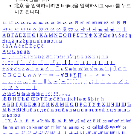
北京 을 입력하시려면
beijing
을 입력하시고 space를 누르
시면 됩니다.
ㅥ
ㅦ
ㅧ
ㅨ
ㅩ
ㅪ
ㅫ
ㅬ
ㅭ
ㅮ
ㅯ
ㅰ
ㅱ
ㅲ
ㅳ
ㅴ
ㅵ
ㅶ
ㅷ
ㅸ
ㅹ
ㅺ
ㅻ
ㅼ
ㅽ
ㅾ
ㅿ
ㆀ
ㆁ
ㆂ
ㆃ
ㆄ
ㆅ
ㆆ
ㆇ
ㆈ
ㆉ
ㆊ
ㆋ
ㆌ
ㆍ
ㆎ
Α
Β
Γ
Δ
Ε
Ζ
Η
Θ
Ι
Κ
Λ
Μ
Ν
Ξ
Ο
Π
Ρ
Σ
Τ
Υ
Φ
Χ
Ψ
Ω
α
β
γ
δ
ε
ζ
η
θ
ι
κ
λ
μ
ν
ξ
ο
π
ρ
σ
τ
υ
φ
χ
ψ
ω
á
à
Á
À
é
è
É
È
ç
Ç
ê
Ä
Ö
Ü
ä
ö
ü
ß
ְ
ֳ
ֲ
ֱ
ָ
ַ
ֵ
ֶ
ִ
ֹ
ּ
ֻ
ׂ
ׁ
ּ
ב
ה
נ
מ
צ
ת
ץ
ש
ד
ג
כ
ע
י
ח
ל
ך
ף
ק
ר
א
ט
ו
ן
ם
פ
‘
’
“
”
〔
〕
〈
〉
「
」
『
』
【
】
＂
（
）
［
］
｛
｝
±
×
÷
≠
≤
≥
∞
∴
♂
♀
∠
⊥
⌒
∂
∇
≡
≒
≪
≫
√
∽
∝
∵
∫
∬
∈
∋
⊆
⊇
⊂
⊃
∪
∩
∧
∨
￢
⇒
⇔
∀
∃
∮
∑
∏
＋
－
＜
＝
＞
、
。
·
‥
…
¨
〃
―
∥
＼
∼
´
～
ˇ
˘
˝
˚
˙
¸
˛
¡
¿
ː
！
＇
，
．
／
：
；
？
＾
＿
｀
｜
½
⅓
⅔
¼
¾
⅛
⅜
⅝
⅞
¹
²
³
⁴
ⁿ
₁
₂
₃
₄
Æ
Ð
Ħ
Ĳ
Ł
Ø
Œ
Þ
Ŧ
Ŋ
æ
đ
ð
ħ
ı
ĳ
ĸ
ŀ
ł
ø
œ
ß
þ
ŧ
ŋ
ŉ
А
Б
В
Г
Д
Е
Ё
Ж
З
И
Й
К
Л
М
Н
О
П
Р
С
Т
У
Ф
Х
Ц
Ч
Ш
Щ
Ъ
Ы
Ь
Э
Ю
Я
а
б
в
г
д
е
ё
ж
з
и
й
к
л
м
н
о
п
р
с
т
у
ф
х
ц
ч
ш
щ
ъ
ы
ь
э
ю
я
′
″
℃
Å
￠
￡
￥
¤
℉
‰
＄
％
Ｆ
￦
㎕
㎖
㎗
ℓ
㎘
㏄
㎣
㎤
㎥
㎦
㎙
㎚
㎛
㎜
㎝
㎞
㎟
㎠
㎡
㎢
㏊
㎍
㎎
㎏
㏏
㎈
㎉
㏈
㎧
㎨
㎰
㎱
㎲
㎳
㎴
㎵
㎶
㎷
㎸
㎹
㎀
㎁
㎂
㎃
㎄
㎺
㎻
㎽
㎾
㎿
㎐
㎑