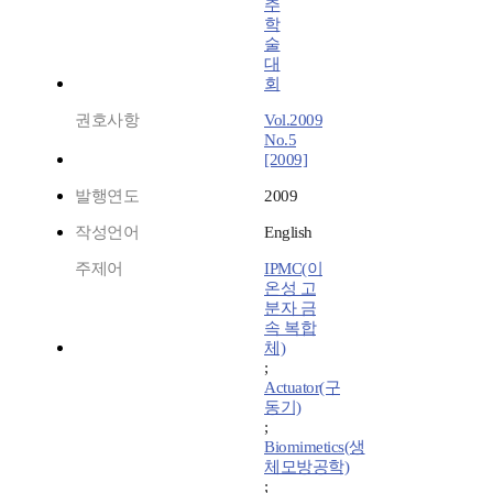
추
학
술
대
회
권호사항
Vol.2009
No.5
[2009]
발행연도
2009
작성언어
English
주제어
IPMC(이
온성 고
분자 금
속 복합
체)
;
Actuator(구
동기)
;
Biomimetics(생
체모방공학)
;