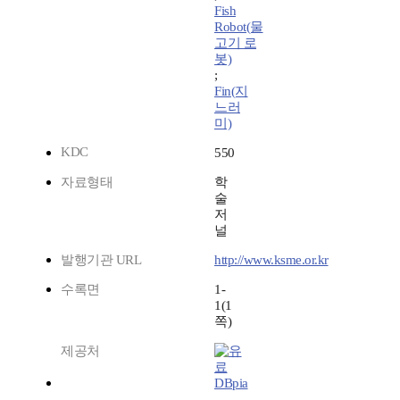
Fish
Robot(물
고기 로
봇)
;
Fin(지
느러
미)
KDC
550
자료형태
학
술
저
널
발행기관 URL
http://www.ksme.or.kr
수록면
1-
1(1
쪽)
제공처
DBpia