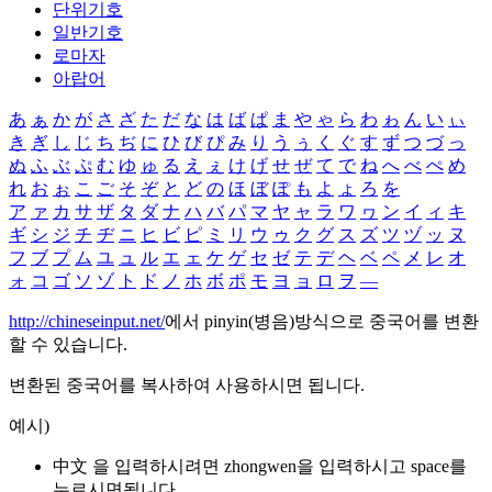
단위기호
일반기호
로마자
아랍어
あ
ぁ
か
が
さ
ざ
た
だ
な
は
ば
ぱ
ま
や
ゃ
ら
わ
ゎ
ん
い
ぃ
き
ぎ
し
じ
ち
ぢ
に
ひ
び
ぴ
み
り
う
ぅ
く
ぐ
す
ず
つ
づ
っ
ぬ
ふ
ぶ
ぷ
む
ゆ
ゅ
る
え
ぇ
け
げ
せ
ぜ
て
で
ね
へ
べ
ぺ
め
れ
お
ぉ
こ
ご
そ
ぞ
と
ど
の
ほ
ぼ
ぽ
も
よ
ょ
ろ
を
ア
ァ
カ
サ
ザ
タ
ダ
ナ
ハ
バ
パ
マ
ヤ
ャ
ラ
ワ
ヮ
ン
イ
ィ
キ
ギ
シ
ジ
チ
ヂ
ニ
ヒ
ビ
ピ
ミ
リ
ウ
ゥ
ク
グ
ス
ズ
ツ
ヅ
ッ
ヌ
フ
ブ
プ
ム
ユ
ュ
ル
エ
ェ
ケ
ゲ
セ
ゼ
テ
デ
ヘ
ベ
ペ
メ
レ
オ
ォ
コ
ゴ
ソ
ゾ
ト
ド
ノ
ホ
ボ
ポ
モ
ヨ
ョ
ロ
ヲ
―
http://chineseinput.net/
에서 pinyin(병음)방식으로 중국어를 변환
할 수 있습니다.
변환된 중국어를 복사하여 사용하시면 됩니다.
예시)
中文 을 입력하시려면
zhongwen
을 입력하시고 space를
누르시면됩니다.