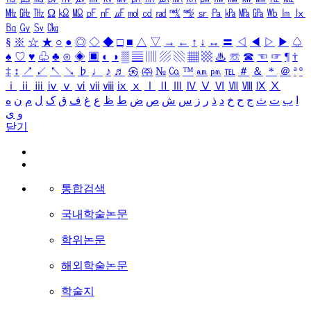
㎒
㎓
㎔
Ω
㏀
㏁
㎊
㎋
㎌
㏖
㏅
㎭
㎮
㎯
㏛
㎩
㎪
㎫
㎬
㏝
㏐
㏓
㏃
㏉
㏜
㏆
§
※
☆
★
○
●
◎
◇
◆
□
■
△
▽
→
←
↑
↓
↔
〓
◁
◀
▷
▶
♤
♠
♡
♥
♧
♣
⊙
◈
▣
◐
◑
▒
▤
▥
▨
▧
▦
▩
♨
☏
☎
☜
☞
¶
†
‡
↕
↗
↙
↖
↘
♭
♩
♪
♬
㉿
㈜
№
㏇
™
㏂
㏘
℡
＃
＆
＊
＠
ª
º
ⅰ
ⅱ
ⅲ
ⅳ
ⅴ
ⅵ
ⅶ
ⅷ
ⅸ
ⅹ
Ⅰ
Ⅱ
Ⅲ
Ⅳ
Ⅴ
Ⅵ
Ⅶ
Ⅷ
Ⅸ
Ⅹ
ا
ب
ت
ث
ج
ح
خ
د
ذ
ر
ز
س
ش
ص
ض
ط
ظ
ع
غ
ف
ق
ک
ل
م
ن
ه
و
ی
닫기
통합검색
국내학술논문
학위논문
해외학술논문
학술지