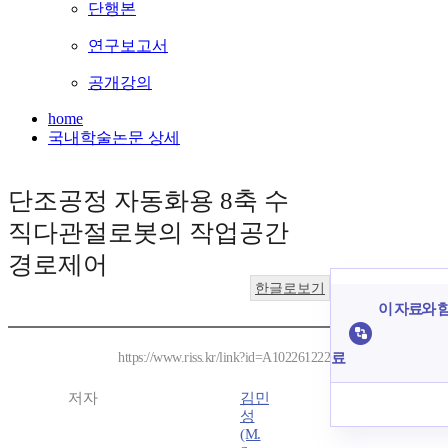
단행본
연구보고서
공개강의
home
국내학술논문 상세
단조공정 자동화용 8축 수
직다관절로봇의 작업공간
경로제어
한글로보기
이 자료와 함
료
https://www.riss.kr/link?id=A102261222
저자
김민
성
(M.