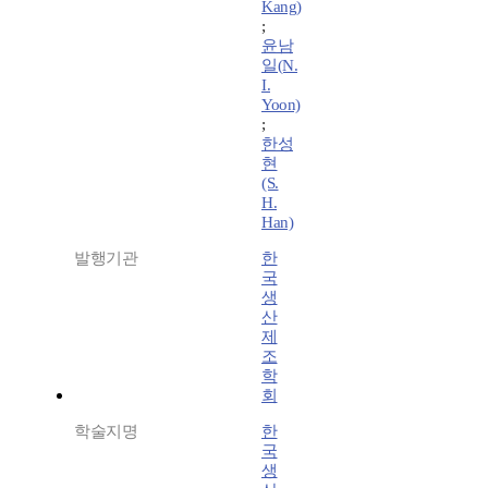
Kang)
;
윤남
일(N.
I.
Yoon)
;
한성
현
(S.
H.
Han)
발행기관
한
국
생
산
제
조
학
회
학술지명
한
국
생