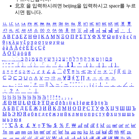
北京 을 입력하시려면
beijing
을 입력하시고 space를 누르
시면 됩니다.
ㅥ
ㅦ
ㅧ
ㅨ
ㅩ
ㅪ
ㅫ
ㅬ
ㅭ
ㅮ
ㅯ
ㅰ
ㅱ
ㅲ
ㅳ
ㅴ
ㅵ
ㅶ
ㅷ
ㅸ
ㅹ
ㅺ
ㅻ
ㅼ
ㅽ
ㅾ
ㅿ
ㆀ
ㆁ
ㆂ
ㆃ
ㆄ
ㆅ
ㆆ
ㆇ
ㆈ
ㆉ
ㆊ
ㆋ
ㆌ
ㆍ
ㆎ
Α
Β
Γ
Δ
Ε
Ζ
Η
Θ
Ι
Κ
Λ
Μ
Ν
Ξ
Ο
Π
Ρ
Σ
Τ
Υ
Φ
Χ
Ψ
Ω
α
β
γ
δ
ε
ζ
η
θ
ι
κ
λ
μ
ν
ξ
ο
π
ρ
σ
τ
υ
φ
χ
ψ
ω
á
à
Á
À
é
è
É
È
ç
Ç
ê
Ä
Ö
Ü
ä
ö
ü
ß
ְ
ֳ
ֲ
ֱ
ָ
ַ
ֵ
ֶ
ִ
ֹ
ּ
ֻ
ׂ
ׁ
ּ
ב
ה
נ
מ
צ
ת
ץ
ש
ד
ג
כ
ע
י
ח
ל
ך
ף
ק
ר
א
ט
ו
ן
ם
פ
‘
’
“
”
〔
〕
〈
〉
「
」
『
』
【
】
＂
（
）
［
］
｛
｝
±
×
÷
≠
≤
≥
∞
∴
♂
♀
∠
⊥
⌒
∂
∇
≡
≒
≪
≫
√
∽
∝
∵
∫
∬
∈
∋
⊆
⊇
⊂
⊃
∪
∩
∧
∨
￢
⇒
⇔
∀
∃
∮
∑
∏
＋
－
＜
＝
＞
、
。
·
‥
…
¨
〃
―
∥
＼
∼
´
～
ˇ
˘
˝
˚
˙
¸
˛
¡
¿
ː
！
＇
，
．
／
：
；
？
＾
＿
｀
｜
½
⅓
⅔
¼
¾
⅛
⅜
⅝
⅞
¹
²
³
⁴
ⁿ
₁
₂
₃
₄
Æ
Ð
Ħ
Ĳ
Ł
Ø
Œ
Þ
Ŧ
Ŋ
æ
đ
ð
ħ
ı
ĳ
ĸ
ŀ
ł
ø
œ
ß
þ
ŧ
ŋ
ŉ
А
Б
В
Г
Д
Е
Ё
Ж
З
И
Й
К
Л
М
Н
О
П
Р
С
Т
У
Ф
Х
Ц
Ч
Ш
Щ
Ъ
Ы
Ь
Э
Ю
Я
а
б
в
г
д
е
ё
ж
з
и
й
к
л
м
н
о
п
р
с
т
у
ф
х
ц
ч
ш
щ
ъ
ы
ь
э
ю
я
′
″
℃
Å
￠
￡
￥
¤
℉
‰
＄
％
Ｆ
￦
㎕
㎖
㎗
ℓ
㎘
㏄
㎣
㎤
㎥
㎦
㎙
㎚
㎛
㎜
㎝
㎞
㎟
㎠
㎡
㎢
㏊
㎍
㎎
㎏
㏏
㎈
㎉
㏈
㎧
㎨
㎰
㎱
㎲
㎳
㎴
㎵
㎶
㎷
㎸
㎹
㎀
㎁
㎂
㎃
㎄
㎺
㎻
㎽
㎾
㎿
㎐
㎑