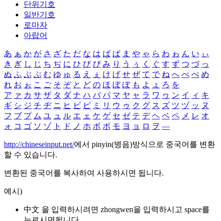
단위기호
일반기호
로마자
아랍어
あ
ぁ
か
が
さ
ざ
た
だ
な
は
ば
ぱ
ま
や
ゃ
ら
わ
ゎ
ん
い
ぃ
き
ぎ
し
じ
ち
ぢ
に
ひ
び
ぴ
み
り
う
ぅ
く
ぐ
す
ず
つ
づ
っ
ぬ
ふ
ぶ
ぷ
む
ゆ
ゅ
る
え
ぇ
け
げ
せ
ぜ
て
で
ね
へ
べ
ぺ
め
れ
お
ぉ
こ
ご
そ
ぞ
と
ど
の
ほ
ぼ
ぽ
も
よ
ょ
ろ
を
ア
ァ
カ
サ
ザ
タ
ダ
ナ
ハ
バ
パ
マ
ヤ
ャ
ラ
ワ
ヮ
ン
イ
ィ
キ
ギ
シ
ジ
チ
ヂ
ニ
ヒ
ビ
ピ
ミ
リ
ウ
ゥ
ク
グ
ス
ズ
ツ
ヅ
ッ
ヌ
フ
ブ
プ
ム
ユ
ュ
ル
エ
ェ
ケ
ゲ
セ
ゼ
テ
デ
ヘ
ベ
ペ
メ
レ
オ
ォ
コ
ゴ
ソ
ゾ
ト
ド
ノ
ホ
ボ
ポ
モ
ヨ
ョ
ロ
ヲ
―
http://chineseinput.net/
에서 pinyin(병음)방식으로 중국어를 변환
할 수 있습니다.
변환된 중국어를 복사하여 사용하시면 됩니다.
예시)
中文 을 입력하시려면
zhongwen
을 입력하시고 space를
누르시면됩니다.