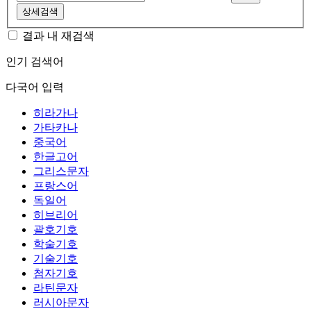
상세검색
결과 내 재검색
인기 검색어
다국어 입력
히라가나
가타카나
중국어
한글고어
그리스문자
프랑스어
독일어
히브리어
괄호기호
학술기호
기술기호
첨자기호
라틴문자
러시아문자