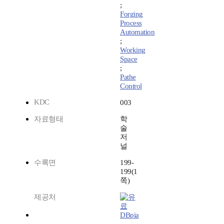
;
Forging
Process
Automation
;
Working
Space
;
Pathe
Control
KDC
003
자료형태
학
술
저
널
수록면
199-
199(1
쪽)
제공처
DBpia