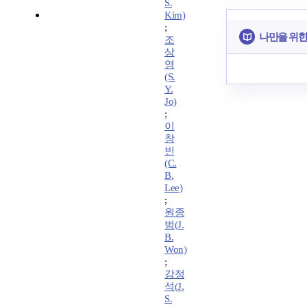
S.
Kim)
;
나만을 위한
조
상
영
(S.
Y.
Jo)
;
이
창
빈
(C.
B.
Lee)
;
원종
범(J.
B.
Won)
;
강정
석(J.
S.