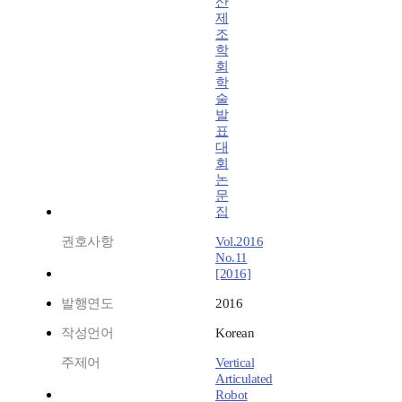
산
제
조
학
회
학
술
발
표
대
회
논
문
집
권호사항
Vol.2016
No.11
[2016]
발행연도
2016
작성언어
Korean
주제어
Vertical
Articulated
Robot