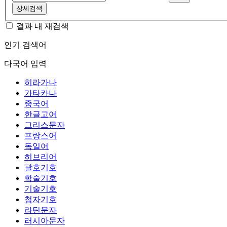
상세검색
결과 내 재검색
인기 검색어
다국어 입력
히라가나
가타카나
중국어
한글고어
그리스문자
프랑스어
독일어
히브리어
괄호기호
학술기호
기술기호
첨자기호
라틴문자
러시아문자