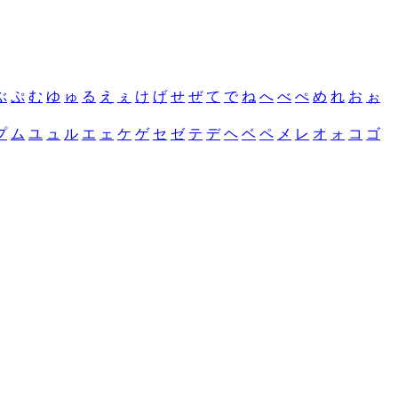
ぶ
ぷ
む
ゆ
ゅ
る
え
ぇ
け
げ
せ
ぜ
て
で
ね
へ
べ
ぺ
め
れ
お
ぉ
プ
ム
ユ
ュ
ル
エ
ェ
ケ
ゲ
セ
ゼ
テ
デ
ヘ
ベ
ペ
メ
レ
オ
ォ
コ
ゴ