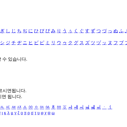
ぎ
し
じ
ち
ぢ
に
ひ
び
ぴ
み
り
う
ぅ
く
ぐ
す
ず
つ
づ
っ
ぬ
ふ
シ
ジ
チ
ヂ
ニ
ヒ
ビ
ピ
ミ
リ
ウ
ゥ
ク
グ
ス
ズ
ツ
ヅ
ッ
ヌ
フ
ブ
할 수 있습니다.
누르시면됩니다.
시면 됩니다.
ㅻ
ㅼ
ㅽ
ㅾ
ㅿ
ㆀ
ㆁ
ㆂ
ㆃ
ㆄ
ㆅ
ㆆ
ㆇ
ㆈ
ㆉ
ㆊ
ㆋ
ㆌ
ㆍ
ㆎ
θ
ι
κ
λ
μ
ν
ξ
ο
π
ρ
σ
τ
υ
φ
χ
ψ
ω