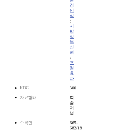
환
경
인
식
;
지
방
정
부
신
뢰
;
조
절
효
과
KDC
300
자료형태
학
술
저
널
수록면
665-
682(18