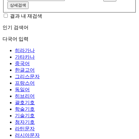
상세검색
결과 내 재검색
인기 검색어
다국어 입력
히라가나
가타카나
중국어
한글고어
그리스문자
프랑스어
독일어
히브리어
괄호기호
학술기호
기술기호
첨자기호
라틴문자
러시아문자