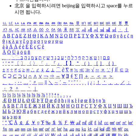
北京 을 입력하시려면
beijing
을 입력하시고 space를 누르
시면 됩니다.
ㅥ
ㅦ
ㅧ
ㅨ
ㅩ
ㅪ
ㅫ
ㅬ
ㅭ
ㅮ
ㅯ
ㅰ
ㅱ
ㅲ
ㅳ
ㅴ
ㅵ
ㅶ
ㅷ
ㅸ
ㅹ
ㅺ
ㅻ
ㅼ
ㅽ
ㅾ
ㅿ
ㆀ
ㆁ
ㆂ
ㆃ
ㆄ
ㆅ
ㆆ
ㆇ
ㆈ
ㆉ
ㆊ
ㆋ
ㆌ
ㆍ
ㆎ
Α
Β
Γ
Δ
Ε
Ζ
Η
Θ
Ι
Κ
Λ
Μ
Ν
Ξ
Ο
Π
Ρ
Σ
Τ
Υ
Φ
Χ
Ψ
Ω
α
β
γ
δ
ε
ζ
η
θ
ι
κ
λ
μ
ν
ξ
ο
π
ρ
σ
τ
υ
φ
χ
ψ
ω
á
à
Á
À
é
è
É
È
ç
Ç
ê
Ä
Ö
Ü
ä
ö
ü
ß
ְ
ֳ
ֲ
ֱ
ָ
ַ
ֵ
ֶ
ִ
ֹ
ּ
ֻ
ׂ
ׁ
ּ
ב
ה
נ
מ
צ
ת
ץ
ש
ד
ג
כ
ע
י
ח
ל
ך
ף
ק
ר
א
ט
ו
ן
ם
פ
‘
’
“
”
〔
〕
〈
〉
「
」
『
』
【
】
＂
（
）
［
］
｛
｝
±
×
÷
≠
≤
≥
∞
∴
♂
♀
∠
⊥
⌒
∂
∇
≡
≒
≪
≫
√
∽
∝
∵
∫
∬
∈
∋
⊆
⊇
⊂
⊃
∪
∩
∧
∨
￢
⇒
⇔
∀
∃
∮
∑
∏
＋
－
＜
＝
＞
、
。
·
‥
…
¨
〃
―
∥
＼
∼
´
～
ˇ
˘
˝
˚
˙
¸
˛
¡
¿
ː
！
＇
，
．
／
：
；
？
＾
＿
｀
｜
½
⅓
⅔
¼
¾
⅛
⅜
⅝
⅞
¹
²
³
⁴
ⁿ
₁
₂
₃
₄
Æ
Ð
Ħ
Ĳ
Ł
Ø
Œ
Þ
Ŧ
Ŋ
æ
đ
ð
ħ
ı
ĳ
ĸ
ŀ
ł
ø
œ
ß
þ
ŧ
ŋ
ŉ
А
Б
В
Г
Д
Е
Ё
Ж
З
И
Й
К
Л
М
Н
О
П
Р
С
Т
У
Ф
Х
Ц
Ч
Ш
Щ
Ъ
Ы
Ь
Э
Ю
Я
а
б
в
г
д
е
ё
ж
з
и
й
к
л
м
н
о
п
р
с
т
у
ф
х
ц
ч
ш
щ
ъ
ы
ь
э
ю
я
′
″
℃
Å
￠
￡
￥
¤
℉
‰
＄
％
Ｆ
￦
㎕
㎖
㎗
ℓ
㎘
㏄
㎣
㎤
㎥
㎦
㎙
㎚
㎛
㎜
㎝
㎞
㎟
㎠
㎡
㎢
㏊
㎍
㎎
㎏
㏏
㎈
㎉
㏈
㎧
㎨
㎰
㎱
㎲
㎳
㎴
㎵
㎶
㎷
㎸
㎹
㎀
㎁
㎂
㎃
㎄
㎺
㎻
㎽
㎾
㎿
㎐
㎑