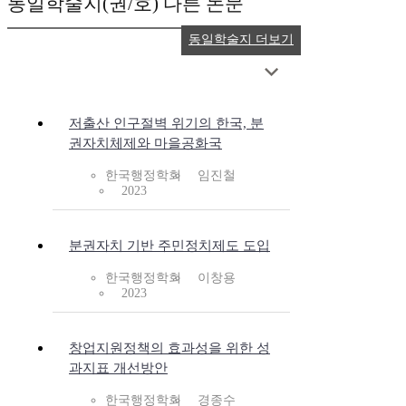
동일학술지(권/호) 다른 논문
동일학술지 더보기
저출산 인구절벽 위기의 한국, 분
권자치체제와 마을공화국
한국행정학회
임진철
2023
분권자치 기반 주민정치제도 도입
한국행정학회
이창용
2023
창업지원정책의 효과성을 위한 성
과지표 개선방안
한국행정학회
경종수