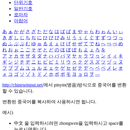
단위기호
일반기호
로마자
아랍어
あ
ぁ
か
が
さ
ざ
た
だ
な
は
ば
ぱ
ま
や
ゃ
ら
わ
ゎ
ん
い
ぃ
き
ぎ
し
じ
ち
ぢ
に
ひ
び
ぴ
み
り
う
ぅ
く
ぐ
す
ず
つ
づ
っ
ぬ
ふ
ぶ
ぷ
む
ゆ
ゅ
る
え
ぇ
け
げ
せ
ぜ
て
で
ね
へ
べ
ぺ
め
れ
お
ぉ
こ
ご
そ
ぞ
と
ど
の
ほ
ぼ
ぽ
も
よ
ょ
ろ
を
ア
ァ
カ
サ
ザ
タ
ダ
ナ
ハ
バ
パ
マ
ヤ
ャ
ラ
ワ
ヮ
ン
イ
ィ
キ
ギ
シ
ジ
チ
ヂ
ニ
ヒ
ビ
ピ
ミ
リ
ウ
ゥ
ク
グ
ス
ズ
ツ
ヅ
ッ
ヌ
フ
ブ
プ
ム
ユ
ュ
ル
エ
ェ
ケ
ゲ
セ
ゼ
テ
デ
ヘ
ベ
ペ
メ
レ
オ
ォ
コ
ゴ
ソ
ゾ
ト
ド
ノ
ホ
ボ
ポ
モ
ヨ
ョ
ロ
ヲ
―
http://chineseinput.net/
에서 pinyin(병음)방식으로 중국어를 변환
할 수 있습니다.
변환된 중국어를 복사하여 사용하시면 됩니다.
예시)
中文 을 입력하시려면
zhongwen
을 입력하시고 space를
누르시면됩니다.