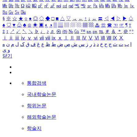
㎒
㎓
㎔
Ω
㏀
㏁
㎊
㎋
㎌
㏖
㏅
㎭
㎮
㎯
㏛
㎩
㎪
㎫
㎬
㏝
㏐
㏓
㏃
㏉
㏜
㏆
§
※
☆
★
○
●
◎
◇
◆
□
■
△
▽
→
←
↑
↓
↔
〓
◁
◀
▷
▶
♤
♠
♡
♥
♧
♣
⊙
◈
▣
◐
◑
▒
▤
▥
▨
▧
▦
▩
♨
☏
☎
☜
☞
¶
†
‡
↕
↗
↙
↖
↘
♭
♩
♪
♬
㉿
㈜
№
㏇
™
㏂
㏘
℡
＃
＆
＊
＠
ª
º
ⅰ
ⅱ
ⅲ
ⅳ
ⅴ
ⅵ
ⅶ
ⅷ
ⅸ
ⅹ
Ⅰ
Ⅱ
Ⅲ
Ⅳ
Ⅴ
Ⅵ
Ⅶ
Ⅷ
Ⅸ
Ⅹ
ا
ب
ت
ث
ج
ح
خ
د
ذ
ر
ز
س
ش
ص
ض
ط
ظ
ع
غ
ف
ق
ک
ل
م
ن
ه
و
ی
닫기
통합검색
국내학술논문
학위논문
해외학술논문
학술지