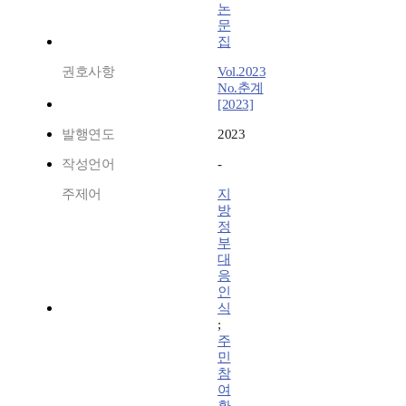
논
문
집
권호사항
Vol.2023
No.춘계
[2023]
발행연도
2023
작성언어
-
주제어
지
방
정
부
대
응
인
식
;
주
민
참
여