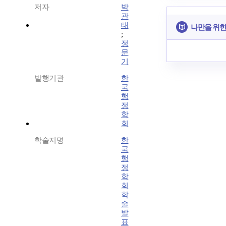
저자
박
관
태
나만을 위한
;
정
문
기
발행기관
한
국
행
정
학
회
학술지명
한
국
행
정
학
회
학
술
발
표