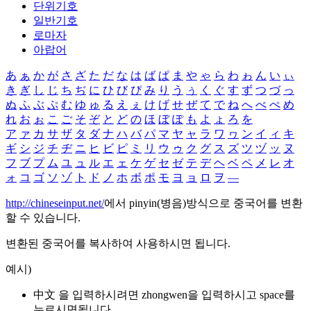
단위기호
일반기호
로마자
아랍어
あ
ぁ
か
が
さ
ざ
た
だ
な
は
ば
ぱ
ま
や
ゃ
ら
わ
ゎ
ん
い
ぃ
き
ぎ
し
じ
ち
ぢ
に
ひ
び
ぴ
み
り
う
ぅ
く
ぐ
す
ず
つ
づ
っ
ぬ
ふ
ぶ
ぷ
む
ゆ
ゅ
る
え
ぇ
け
げ
せ
ぜ
て
で
ね
へ
べ
ぺ
め
れ
お
ぉ
こ
ご
そ
ぞ
と
ど
の
ほ
ぼ
ぽ
も
よ
ょ
ろ
を
ア
ァ
カ
サ
ザ
タ
ダ
ナ
ハ
バ
パ
マ
ヤ
ャ
ラ
ワ
ヮ
ン
イ
ィ
キ
ギ
シ
ジ
チ
ヂ
ニ
ヒ
ビ
ピ
ミ
リ
ウ
ゥ
ク
グ
ス
ズ
ツ
ヅ
ッ
ヌ
フ
ブ
プ
ム
ユ
ュ
ル
エ
ェ
ケ
ゲ
セ
ゼ
テ
デ
ヘ
ベ
ペ
メ
レ
オ
ォ
コ
ゴ
ソ
ゾ
ト
ド
ノ
ホ
ボ
ポ
モ
ヨ
ョ
ロ
ヲ
―
http://chineseinput.net/
에서 pinyin(병음)방식으로 중국어를 변환
할 수 있습니다.
변환된 중국어를 복사하여 사용하시면 됩니다.
예시)
中文 을 입력하시려면
zhongwen
을 입력하시고 space를
누르시면됩니다.