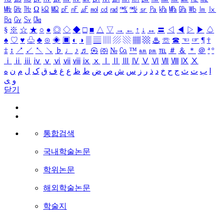
㎒
㎓
㎔
Ω
㏀
㏁
㎊
㎋
㎌
㏖
㏅
㎭
㎮
㎯
㏛
㎩
㎪
㎫
㎬
㏝
㏐
㏓
㏃
㏉
㏜
㏆
§
※
☆
★
○
●
◎
◇
◆
□
■
△
▽
→
←
↑
↓
↔
〓
◁
◀
▷
▶
♤
♠
♡
♥
♧
♣
⊙
◈
▣
◐
◑
▒
▤
▥
▨
▧
▦
▩
♨
☏
☎
☜
☞
¶
†
‡
↕
↗
↙
↖
↘
♭
♩
♪
♬
㉿
㈜
№
㏇
™
㏂
㏘
℡
＃
＆
＊
＠
ª
º
ⅰ
ⅱ
ⅲ
ⅳ
ⅴ
ⅵ
ⅶ
ⅷ
ⅸ
ⅹ
Ⅰ
Ⅱ
Ⅲ
Ⅳ
Ⅴ
Ⅵ
Ⅶ
Ⅷ
Ⅸ
Ⅹ
ا
ب
ت
ث
ج
ح
خ
د
ذ
ر
ز
س
ش
ص
ض
ط
ظ
ع
غ
ف
ق
ک
ل
م
ن
ه
و
ی
닫기
통합검색
국내학술논문
학위논문
해외학술논문
학술지