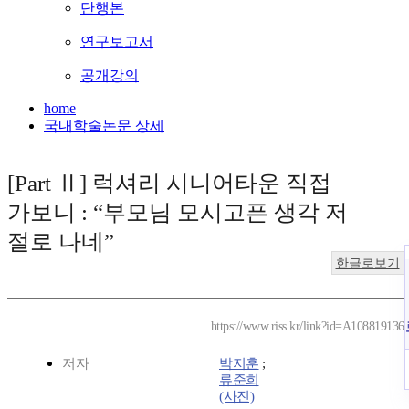
단행본
연구보고서
공개강의
home
국내학술논문 상세
[Part Ⅱ] 럭셔리 시니어타운 직접
가보니 : “부모님 모시고픈 생각 저
절로 나네”
한글로보기
https://www.riss.kr/link?id=A108819136
저자
박지훈
;
류준희
(사진)