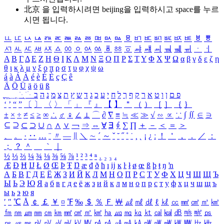
北京 을 입력하시려면
beijing
을 입력하시고 space를 누르
시면 됩니다.
ㅥ
ㅦ
ㅧ
ㅨ
ㅩ
ㅪ
ㅫ
ㅬ
ㅭ
ㅮ
ㅯ
ㅰ
ㅱ
ㅲ
ㅳ
ㅴ
ㅵ
ㅶ
ㅷ
ㅸ
ㅹ
ㅺ
ㅻ
ㅼ
ㅽ
ㅾ
ㅿ
ㆀ
ㆁ
ㆂ
ㆃ
ㆄ
ㆅ
ㆆ
ㆇ
ㆈ
ㆉ
ㆊ
ㆋ
ㆌ
ㆍ
ㆎ
Α
Β
Γ
Δ
Ε
Ζ
Η
Θ
Ι
Κ
Λ
Μ
Ν
Ξ
Ο
Π
Ρ
Σ
Τ
Υ
Φ
Χ
Ψ
Ω
α
β
γ
δ
ε
ζ
η
θ
ι
κ
λ
μ
ν
ξ
ο
π
ρ
σ
τ
υ
φ
χ
ψ
ω
á
à
Á
À
é
è
É
È
ç
Ç
ê
Ä
Ö
Ü
ä
ö
ü
ß
ְ
ֳ
ֲ
ֱ
ָ
ַ
ֵ
ֶ
ִ
ֹ
ּ
ֻ
ׂ
ׁ
ּ
ב
ה
נ
מ
צ
ת
ץ
ש
ד
ג
כ
ע
י
ח
ל
ך
ף
ק
ר
א
ט
ו
ן
ם
פ
‘
’
“
”
〔
〕
〈
〉
「
」
『
』
【
】
＂
（
）
［
］
｛
｝
±
×
÷
≠
≤
≥
∞
∴
♂
♀
∠
⊥
⌒
∂
∇
≡
≒
≪
≫
√
∽
∝
∵
∫
∬
∈
∋
⊆
⊇
⊂
⊃
∪
∩
∧
∨
￢
⇒
⇔
∀
∃
∮
∑
∏
＋
－
＜
＝
＞
、
。
·
‥
…
¨
〃
―
∥
＼
∼
´
～
ˇ
˘
˝
˚
˙
¸
˛
¡
¿
ː
！
＇
，
．
／
：
；
？
＾
＿
｀
｜
½
⅓
⅔
¼
¾
⅛
⅜
⅝
⅞
¹
²
³
⁴
ⁿ
₁
₂
₃
₄
Æ
Ð
Ħ
Ĳ
Ł
Ø
Œ
Þ
Ŧ
Ŋ
æ
đ
ð
ħ
ı
ĳ
ĸ
ŀ
ł
ø
œ
ß
þ
ŧ
ŋ
ŉ
А
Б
В
Г
Д
Е
Ё
Ж
З
И
Й
К
Л
М
Н
О
П
Р
С
Т
У
Ф
Х
Ц
Ч
Ш
Щ
Ъ
Ы
Ь
Э
Ю
Я
а
б
в
г
д
е
ё
ж
з
и
й
к
л
м
н
о
п
р
с
т
у
ф
х
ц
ч
ш
щ
ъ
ы
ь
э
ю
я
′
″
℃
Å
￠
￡
￥
¤
℉
‰
＄
％
Ｆ
￦
㎕
㎖
㎗
ℓ
㎘
㏄
㎣
㎤
㎥
㎦
㎙
㎚
㎛
㎜
㎝
㎞
㎟
㎠
㎡
㎢
㏊
㎍
㎎
㎏
㏏
㎈
㎉
㏈
㎧
㎨
㎰
㎱
㎲
㎳
㎴
㎵
㎶
㎷
㎸
㎹
㎀
㎁
㎂
㎃
㎄
㎺
㎻
㎽
㎾
㎿
㎐
㎑