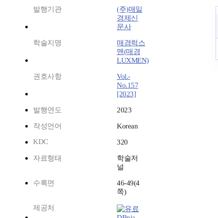
발행기관
(주)매일
경제신
문사
학술지명
매경럭스
맨(매경
LUXMEN)
권호사항
Vol.-
No.157
[2023]
발행연도
2023
작성언어
Korean
KDC
320
자료형태
학술저
널
수록면
46-49(4
쪽)
제공처
DBpia