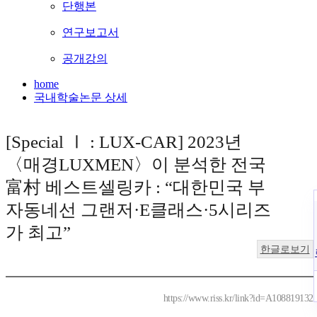
단행본
연구보고서
공개강의
home
국내학술논문 상세
[Special Ⅰ : LUX-CAR] 2023년
〈매경LUXMEN〉이 분석한 전국
富村 베스트셀링카 : “대한민국 부
자동네선 그랜저·E클래스·5시리즈
가 최고”
한글로보기
https://www.riss.kr/link?id=A108819132