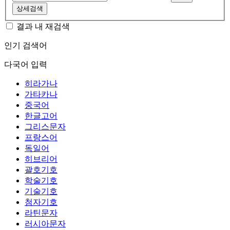
상세검색
결과 내 재검색
인기 검색어
다국어 입력
히라가나
가타카나
중국어
한글고어
그리스문자
프랑스어
독일어
히브리어
괄호기호
학술기호
기술기호
첨자기호
라틴문자
러시아문자