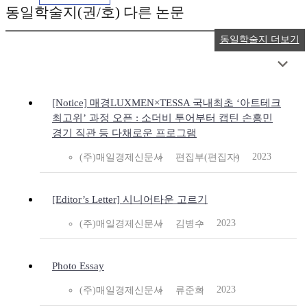
동일학술지(권/호) 다른 논문
동일학술지 더보기
[Notice] 매경LUXMEN×TESSA 국내최초 ‘아트테크
최고위’ 과정 오픈 : 소더비 투어부터 캡틴 손흥민
경기 직관 등 다채로운 프로그램
2023
(주)매일경제신문사
편집부(편집자)
[Editor’s Letter] 시니어타운 고르기
2023
(주)매일경제신문사
김병수
Photo Essay
2023
(주)매일경제신문사
류준희