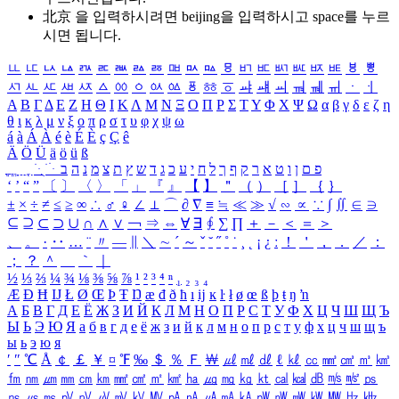
北京 을 입력하시려면
beijing
을 입력하시고 space를 누르
시면 됩니다.
ㅥ
ㅦ
ㅧ
ㅨ
ㅩ
ㅪ
ㅫ
ㅬ
ㅭ
ㅮ
ㅯ
ㅰ
ㅱ
ㅲ
ㅳ
ㅴ
ㅵ
ㅶ
ㅷ
ㅸ
ㅹ
ㅺ
ㅻ
ㅼ
ㅽ
ㅾ
ㅿ
ㆀ
ㆁ
ㆂ
ㆃ
ㆄ
ㆅ
ㆆ
ㆇ
ㆈ
ㆉ
ㆊ
ㆋ
ㆌ
ㆍ
ㆎ
Α
Β
Γ
Δ
Ε
Ζ
Η
Θ
Ι
Κ
Λ
Μ
Ν
Ξ
Ο
Π
Ρ
Σ
Τ
Υ
Φ
Χ
Ψ
Ω
α
β
γ
δ
ε
ζ
η
θ
ι
κ
λ
μ
ν
ξ
ο
π
ρ
σ
τ
υ
φ
χ
ψ
ω
á
à
Á
À
é
è
É
È
ç
Ç
ê
Ä
Ö
Ü
ä
ö
ü
ß
ְ
ֳ
ֲ
ֱ
ָ
ַ
ֵ
ֶ
ִ
ֹ
ּ
ֻ
ׂ
ׁ
ּ
ב
ה
נ
מ
צ
ת
ץ
ש
ד
ג
כ
ע
י
ח
ל
ך
ף
ק
ר
א
ט
ו
ן
ם
פ
‘
’
“
”
〔
〕
〈
〉
「
」
『
』
【
】
＂
（
）
［
］
｛
｝
±
×
÷
≠
≤
≥
∞
∴
♂
♀
∠
⊥
⌒
∂
∇
≡
≒
≪
≫
√
∽
∝
∵
∫
∬
∈
∋
⊆
⊇
⊂
⊃
∪
∩
∧
∨
￢
⇒
⇔
∀
∃
∮
∑
∏
＋
－
＜
＝
＞
、
。
·
‥
…
¨
〃
―
∥
＼
∼
´
～
ˇ
˘
˝
˚
˙
¸
˛
¡
¿
ː
！
＇
，
．
／
：
；
？
＾
＿
｀
｜
½
⅓
⅔
¼
¾
⅛
⅜
⅝
⅞
¹
²
³
⁴
ⁿ
₁
₂
₃
₄
Æ
Ð
Ħ
Ĳ
Ł
Ø
Œ
Þ
Ŧ
Ŋ
æ
đ
ð
ħ
ı
ĳ
ĸ
ŀ
ł
ø
œ
ß
þ
ŧ
ŋ
ŉ
А
Б
В
Г
Д
Е
Ё
Ж
З
И
Й
К
Л
М
Н
О
П
Р
С
Т
У
Ф
Х
Ц
Ч
Ш
Щ
Ъ
Ы
Ь
Э
Ю
Я
а
б
в
г
д
е
ё
ж
з
и
й
к
л
м
н
о
п
р
с
т
у
ф
х
ц
ч
ш
щ
ъ
ы
ь
э
ю
я
′
″
℃
Å
￠
￡
￥
¤
℉
‰
＄
％
Ｆ
￦
㎕
㎖
㎗
ℓ
㎘
㏄
㎣
㎤
㎥
㎦
㎙
㎚
㎛
㎜
㎝
㎞
㎟
㎠
㎡
㎢
㏊
㎍
㎎
㎏
㏏
㎈
㎉
㏈
㎧
㎨
㎰
㎱
㎲
㎳
㎴
㎵
㎶
㎷
㎸
㎹
㎀
㎁
㎂
㎃
㎄
㎺
㎻
㎽
㎾
㎿
㎐
㎑