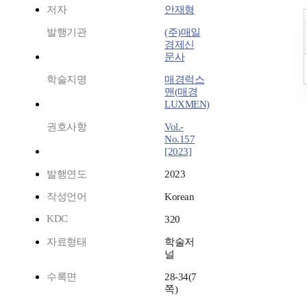
저자
안재형
발행기관
(주)매일
경제신
문사
학술지명
매경럭스
맨(매경
LUXMEN)
권호사항
Vol.-
No.157
[2023]
발행연도
2023
작성언어
Korean
KDC
320
자료형태
학술저
널
수록면
28-34(7
쪽)