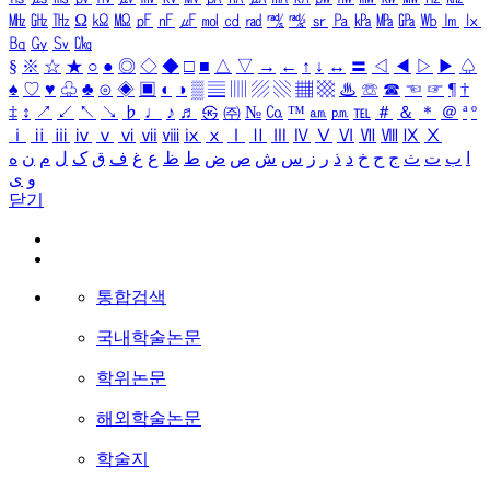
㎒
㎓
㎔
Ω
㏀
㏁
㎊
㎋
㎌
㏖
㏅
㎭
㎮
㎯
㏛
㎩
㎪
㎫
㎬
㏝
㏐
㏓
㏃
㏉
㏜
㏆
§
※
☆
★
○
●
◎
◇
◆
□
■
△
▽
→
←
↑
↓
↔
〓
◁
◀
▷
▶
♤
♠
♡
♥
♧
♣
⊙
◈
▣
◐
◑
▒
▤
▥
▨
▧
▦
▩
♨
☏
☎
☜
☞
¶
†
‡
↕
↗
↙
↖
↘
♭
♩
♪
♬
㉿
㈜
№
㏇
™
㏂
㏘
℡
＃
＆
＊
＠
ª
º
ⅰ
ⅱ
ⅲ
ⅳ
ⅴ
ⅵ
ⅶ
ⅷ
ⅸ
ⅹ
Ⅰ
Ⅱ
Ⅲ
Ⅳ
Ⅴ
Ⅵ
Ⅶ
Ⅷ
Ⅸ
Ⅹ
ا
ب
ت
ث
ج
ح
خ
د
ذ
ر
ز
س
ش
ص
ض
ط
ظ
ع
غ
ف
ق
ک
ل
م
ن
ه
و
ی
닫기
통합검색
국내학술논문
학위논문
해외학술논문
학술지