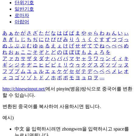
단위기호
일반기호
로마자
아랍어
あ
ぁ
か
が
さ
ざ
た
だ
な
は
ば
ぱ
ま
や
ゃ
ら
わ
ゎ
ん
い
ぃ
き
ぎ
し
じ
ち
ぢ
に
ひ
び
ぴ
み
り
う
ぅ
く
ぐ
す
ず
つ
づ
っ
ぬ
ふ
ぶ
ぷ
む
ゆ
ゅ
る
え
ぇ
け
げ
せ
ぜ
て
で
ね
へ
べ
ぺ
め
れ
お
ぉ
こ
ご
そ
ぞ
と
ど
の
ほ
ぼ
ぽ
も
よ
ょ
ろ
を
ア
ァ
カ
サ
ザ
タ
ダ
ナ
ハ
バ
パ
マ
ヤ
ャ
ラ
ワ
ヮ
ン
イ
ィ
キ
ギ
シ
ジ
チ
ヂ
ニ
ヒ
ビ
ピ
ミ
リ
ウ
ゥ
ク
グ
ス
ズ
ツ
ヅ
ッ
ヌ
フ
ブ
プ
ム
ユ
ュ
ル
エ
ェ
ケ
ゲ
セ
ゼ
テ
デ
ヘ
ベ
ペ
メ
レ
オ
ォ
コ
ゴ
ソ
ゾ
ト
ド
ノ
ホ
ボ
ポ
モ
ヨ
ョ
ロ
ヲ
―
http://chineseinput.net/
에서 pinyin(병음)방식으로 중국어를 변환
할 수 있습니다.
변환된 중국어를 복사하여 사용하시면 됩니다.
예시)
中文 을 입력하시려면
zhongwen
을 입력하시고 space를
누르시면됩니다.