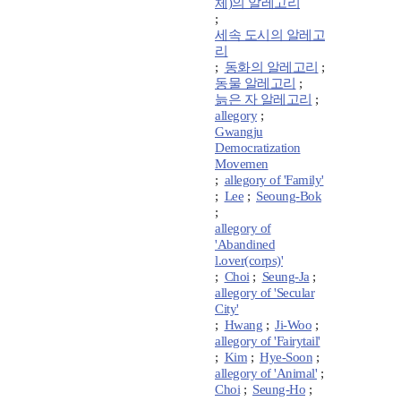
체)의 알레고리
;
세속 도시의 알레고
리
;
동화의 알레고리
;
동물 알레고리
;
늙은 자 알레고리
;
allegory
;
Gwangju
Democratization
Movemen
;
allegory of 'Family'
;
Lee
;
Seoung-Bok
;
allegory of
'Abandined
l.over(corps)'
;
Choi
;
Seung-Ja
;
allegory of 'Secular
City'
;
Hwang
;
Ji-Woo
;
allegory of 'Fairytail'
;
Kim
;
Hye-Soon
;
allegory of 'Animal'
;
Choi
;
Seung-Ho
;