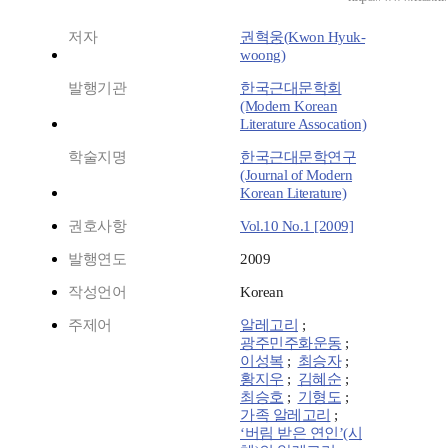
저자
권혁웅(Kwon Hyuk-
woong)
발행기관
한국근대문학회
(Modern Korean
Literature Assocation)
학술지명
한국근대문학연구
(Journal of Modern
Korean Literature)
권호사항
Vol.10 No.1 [2009]
발행연도
2009
작성언어
Korean
주제어
알레고리
;
광주민주화운동
;
이성복
;
최승자
;
황지우
;
김혜순
;
최승호
;
기형도
;
가족 알레고리
;
‘버림 받은 연인’(시