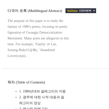
다국어 초록 (Multilingual Abstract)
The purpose of this paper is to study the
fantasy of 1980's poetry, focusing on poetic
figuration of Gwangju Democratization
Movement. Many poets use allegories in this
time. For example, 'Family' of Lee,
Seoung-Bok(이성복), 'Abandined
Lover(corps)...
목차 (Table of Contents)
1. 1980년대와 알레고리의 지평
2. 광주에 대한 시적 대응과 알
레고리의 양상
3. 역사와 알레고리