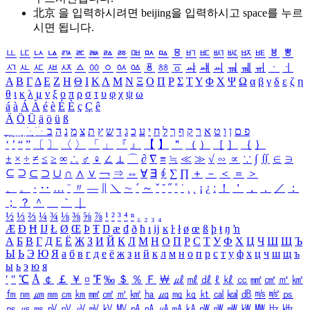
北京 을 입력하시려면
beijing
을 입력하시고 space를 누르
시면 됩니다.
ㅥ
ㅦ
ㅧ
ㅨ
ㅩ
ㅪ
ㅫ
ㅬ
ㅭ
ㅮ
ㅯ
ㅰ
ㅱ
ㅲ
ㅳ
ㅴ
ㅵ
ㅶ
ㅷ
ㅸ
ㅹ
ㅺ
ㅻ
ㅼ
ㅽ
ㅾ
ㅿ
ㆀ
ㆁ
ㆂ
ㆃ
ㆄ
ㆅ
ㆆ
ㆇ
ㆈ
ㆉ
ㆊ
ㆋ
ㆌ
ㆍ
ㆎ
Α
Β
Γ
Δ
Ε
Ζ
Η
Θ
Ι
Κ
Λ
Μ
Ν
Ξ
Ο
Π
Ρ
Σ
Τ
Υ
Φ
Χ
Ψ
Ω
α
β
γ
δ
ε
ζ
η
θ
ι
κ
λ
μ
ν
ξ
ο
π
ρ
σ
τ
υ
φ
χ
ψ
ω
á
à
Á
À
é
è
É
È
ç
Ç
ê
Ä
Ö
Ü
ä
ö
ü
ß
ְ
ֳ
ֲ
ֱ
ָ
ַ
ֵ
ֶ
ִ
ֹ
ּ
ֻ
ׂ
ׁ
ּ
ב
ה
נ
מ
צ
ת
ץ
ש
ד
ג
כ
ע
י
ח
ל
ך
ף
ק
ר
א
ט
ו
ן
ם
פ
‘
’
“
”
〔
〕
〈
〉
「
」
『
』
【
】
＂
（
）
［
］
｛
｝
±
×
÷
≠
≤
≥
∞
∴
♂
♀
∠
⊥
⌒
∂
∇
≡
≒
≪
≫
√
∽
∝
∵
∫
∬
∈
∋
⊆
⊇
⊂
⊃
∪
∩
∧
∨
￢
⇒
⇔
∀
∃
∮
∑
∏
＋
－
＜
＝
＞
、
。
·
‥
…
¨
〃
―
∥
＼
∼
´
～
ˇ
˘
˝
˚
˙
¸
˛
¡
¿
ː
！
＇
，
．
／
：
；
？
＾
＿
｀
｜
½
⅓
⅔
¼
¾
⅛
⅜
⅝
⅞
¹
²
³
⁴
ⁿ
₁
₂
₃
₄
Æ
Ð
Ħ
Ĳ
Ł
Ø
Œ
Þ
Ŧ
Ŋ
æ
đ
ð
ħ
ı
ĳ
ĸ
ŀ
ł
ø
œ
ß
þ
ŧ
ŋ
ŉ
А
Б
В
Г
Д
Е
Ё
Ж
З
И
Й
К
Л
М
Н
О
П
Р
С
Т
У
Ф
Х
Ц
Ч
Ш
Щ
Ъ
Ы
Ь
Э
Ю
Я
а
б
в
г
д
е
ё
ж
з
и
й
к
л
м
н
о
п
р
с
т
у
ф
х
ц
ч
ш
щ
ъ
ы
ь
э
ю
я
′
″
℃
Å
￠
￡
￥
¤
℉
‰
＄
％
Ｆ
￦
㎕
㎖
㎗
ℓ
㎘
㏄
㎣
㎤
㎥
㎦
㎙
㎚
㎛
㎜
㎝
㎞
㎟
㎠
㎡
㎢
㏊
㎍
㎎
㎏
㏏
㎈
㎉
㏈
㎧
㎨
㎰
㎱
㎲
㎳
㎴
㎵
㎶
㎷
㎸
㎹
㎀
㎁
㎂
㎃
㎄
㎺
㎻
㎽
㎾
㎿
㎐
㎑