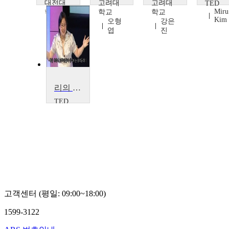
대전대
고려대
고려대
TED
Miru
학교
학교
학교
Kim
임상
오형
강은
일
엽
진
리의 쵸장군을 찾아서
TED
Jennifer
8 Lee
고객센터 (평일: 09:00~18:00)
1599-3122