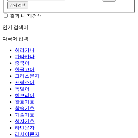
상세검색
결과 내 재검색
인기 검색어
다국어 입력
히라가나
가타카나
중국어
한글고어
그리스문자
프랑스어
독일어
히브리어
괄호기호
학술기호
기술기호
첨자기호
라틴문자
러시아문자