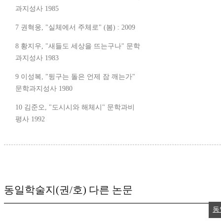
과지성사 1985
7 권혁웅, "실체에서 주체로" (봄) : 2009
8 황지우, "새들도 세상을 뜨는구나" 문학
과지성사 1983
9 이성복, "뒹구는 돌은 언제 잠 깨는가"
문학과지성사 1980
10 김준오, "도시시와 해체시" 문학과비
평사 1992
동일학술지(권/호) 다른 논문
동