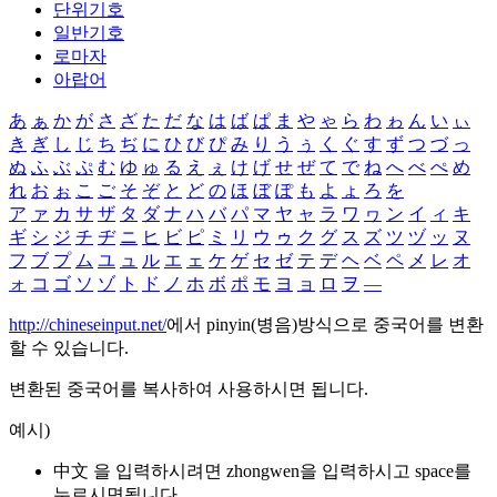
단위기호
일반기호
로마자
아랍어
あ
ぁ
か
が
さ
ざ
た
だ
な
は
ば
ぱ
ま
や
ゃ
ら
わ
ゎ
ん
い
ぃ
き
ぎ
し
じ
ち
ぢ
に
ひ
び
ぴ
み
り
う
ぅ
く
ぐ
す
ず
つ
づ
っ
ぬ
ふ
ぶ
ぷ
む
ゆ
ゅ
る
え
ぇ
け
げ
せ
ぜ
て
で
ね
へ
べ
ぺ
め
れ
お
ぉ
こ
ご
そ
ぞ
と
ど
の
ほ
ぼ
ぽ
も
よ
ょ
ろ
を
ア
ァ
カ
サ
ザ
タ
ダ
ナ
ハ
バ
パ
マ
ヤ
ャ
ラ
ワ
ヮ
ン
イ
ィ
キ
ギ
シ
ジ
チ
ヂ
ニ
ヒ
ビ
ピ
ミ
リ
ウ
ゥ
ク
グ
ス
ズ
ツ
ヅ
ッ
ヌ
フ
ブ
プ
ム
ユ
ュ
ル
エ
ェ
ケ
ゲ
セ
ゼ
テ
デ
ヘ
ベ
ペ
メ
レ
オ
ォ
コ
ゴ
ソ
ゾ
ト
ド
ノ
ホ
ボ
ポ
モ
ヨ
ョ
ロ
ヲ
―
http://chineseinput.net/
에서 pinyin(병음)방식으로 중국어를 변환
할 수 있습니다.
변환된 중국어를 복사하여 사용하시면 됩니다.
예시)
中文 을 입력하시려면
zhongwen
을 입력하시고 space를
누르시면됩니다.