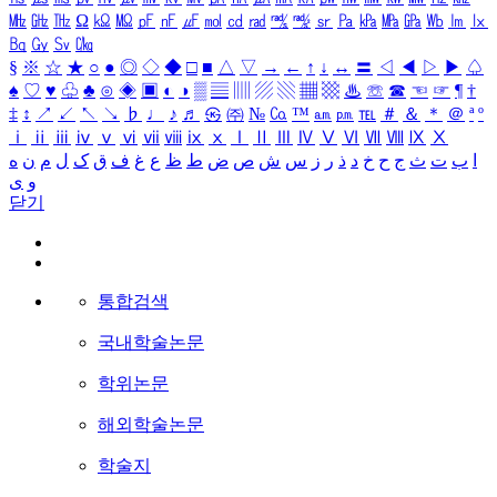
㎒
㎓
㎔
Ω
㏀
㏁
㎊
㎋
㎌
㏖
㏅
㎭
㎮
㎯
㏛
㎩
㎪
㎫
㎬
㏝
㏐
㏓
㏃
㏉
㏜
㏆
§
※
☆
★
○
●
◎
◇
◆
□
■
△
▽
→
←
↑
↓
↔
〓
◁
◀
▷
▶
♤
♠
♡
♥
♧
♣
⊙
◈
▣
◐
◑
▒
▤
▥
▨
▧
▦
▩
♨
☏
☎
☜
☞
¶
†
‡
↕
↗
↙
↖
↘
♭
♩
♪
♬
㉿
㈜
№
㏇
™
㏂
㏘
℡
＃
＆
＊
＠
ª
º
ⅰ
ⅱ
ⅲ
ⅳ
ⅴ
ⅵ
ⅶ
ⅷ
ⅸ
ⅹ
Ⅰ
Ⅱ
Ⅲ
Ⅳ
Ⅴ
Ⅵ
Ⅶ
Ⅷ
Ⅸ
Ⅹ
ا
ب
ت
ث
ج
ح
خ
د
ذ
ر
ز
س
ش
ص
ض
ط
ظ
ع
غ
ف
ق
ک
ل
م
ن
ه
و
ی
닫기
통합검색
국내학술논문
학위논문
해외학술논문
학술지