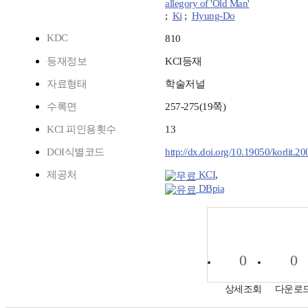
allegory of 'Old Man'
;
Ki
;
Hyung-Do
KDC
810
등재정보
KCI등재
자료형태
학술저널
수록면
257-275(19쪽)
KCI 피인용횟수
13
DOI식별코드
http://dx.doi.org/10.19050/korlit.2
제공처
KCI
,
DBpia
0
0
상세조회
다운로