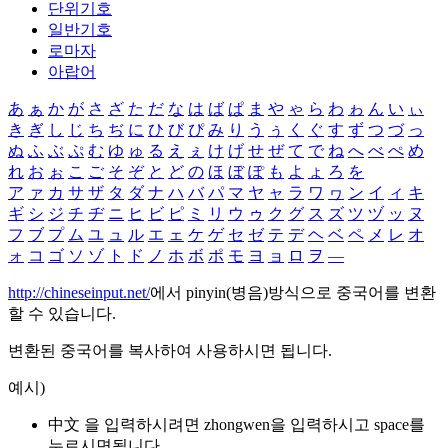
단위기호
일반기호
로마자
아랍어
あ
ぁ
か
が
さ
ざ
た
だ
な
は
ば
ぱ
ま
や
ゃ
ら
わ
ゎ
ん
い
ぃ
き
ぎ
し
じ
ち
ぢ
に
ひ
び
ぴ
み
り
う
ぅ
く
ぐ
す
ず
つ
づ
っ
ぬ
ふ
ぶ
ぷ
む
ゆ
ゅ
る
え
ぇ
け
げ
せ
ぜ
て
で
ね
へ
べ
ぺ
め
れ
お
ぉ
こ
ご
そ
ぞ
と
ど
の
ほ
ぼ
ぽ
も
よ
ょ
ろ
を
ア
ァ
カ
サ
ザ
タ
ダ
ナ
ハ
バ
パ
マ
ヤ
ャ
ラ
ワ
ヮ
ン
イ
ィ
キ
ギ
シ
ジ
チ
ヂ
ニ
ヒ
ビ
ピ
ミ
リ
ウ
ゥ
ク
グ
ス
ズ
ツ
ヅ
ッ
ヌ
フ
ブ
プ
ム
ユ
ュ
ル
エ
ェ
ケ
ゲ
セ
ゼ
テ
デ
ヘ
ベ
ペ
メ
レ
オ
ォ
コ
ゴ
ソ
ゾ
ト
ド
ノ
ホ
ボ
ポ
モ
ヨ
ョ
ロ
ヲ
―
http://chineseinput.net/
에서 pinyin(병음)방식으로 중국어를 변환
할 수 있습니다.
변환된 중국어를 복사하여 사용하시면 됩니다.
예시)
中文 을 입력하시려면
zhongwen
을 입력하시고 space를
누르시면됩니다.