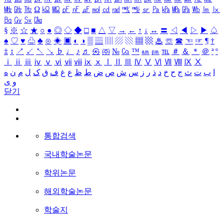
㎒
㎓
㎔
Ω
㏀
㏁
㎊
㎋
㎌
㏖
㏅
㎭
㎮
㎯
㏛
㎩
㎪
㎫
㎬
㏝
㏐
㏓
㏃
㏉
㏜
㏆
§
※
☆
★
○
●
◎
◇
◆
□
■
△
▽
→
←
↑
↓
↔
〓
◁
◀
▷
▶
♤
♠
♡
♥
♧
♣
⊙
◈
▣
◐
◑
▒
▤
▥
▨
▧
▦
▩
♨
☏
☎
☜
☞
¶
†
‡
↕
↗
↙
↖
↘
♭
♩
♪
♬
㉿
㈜
№
㏇
™
㏂
㏘
℡
＃
＆
＊
＠
ª
º
ⅰ
ⅱ
ⅲ
ⅳ
ⅴ
ⅵ
ⅶ
ⅷ
ⅸ
ⅹ
Ⅰ
Ⅱ
Ⅲ
Ⅳ
Ⅴ
Ⅵ
Ⅶ
Ⅷ
Ⅸ
Ⅹ
ا
ب
ت
ث
ج
ح
خ
د
ذ
ر
ز
س
ش
ص
ض
ط
ظ
ع
غ
ف
ق
ک
ل
م
ن
ه
و
ی
닫기
통합검색
국내학술논문
학위논문
해외학술논문
학술지