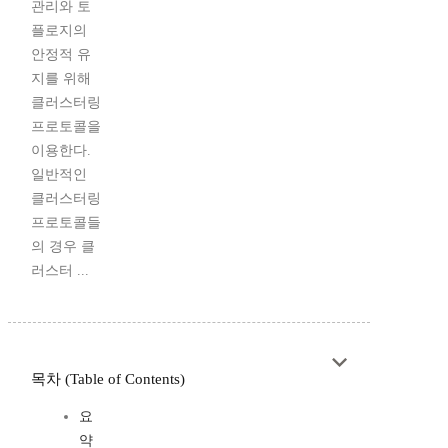
관리와 토
플로지의
안정적 유
지를 위해
클러스터링
프로토콜을
이용한다.
일반적인
클러스터링
프로토콜들
의 경우 클
러스터 ...
목차 (Table of Contents)
요
약