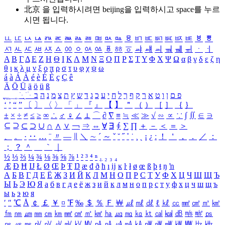
北京 을 입력하시려면
beijing
을 입력하시고 space를 누르
시면 됩니다.
ㅥ
ㅦ
ㅧ
ㅨ
ㅩ
ㅪ
ㅫ
ㅬ
ㅭ
ㅮ
ㅯ
ㅰ
ㅱ
ㅲ
ㅳ
ㅴ
ㅵ
ㅶ
ㅷ
ㅸ
ㅹ
ㅺ
ㅻ
ㅼ
ㅽ
ㅾ
ㅿ
ㆀ
ㆁ
ㆂ
ㆃ
ㆄ
ㆅ
ㆆ
ㆇ
ㆈ
ㆉ
ㆊ
ㆋ
ㆌ
ㆍ
ㆎ
Α
Β
Γ
Δ
Ε
Ζ
Η
Θ
Ι
Κ
Λ
Μ
Ν
Ξ
Ο
Π
Ρ
Σ
Τ
Υ
Φ
Χ
Ψ
Ω
α
β
γ
δ
ε
ζ
η
θ
ι
κ
λ
μ
ν
ξ
ο
π
ρ
σ
τ
υ
φ
χ
ψ
ω
á
à
Á
À
é
è
É
È
ç
Ç
ê
Ä
Ö
Ü
ä
ö
ü
ß
ְ
ֳ
ֲ
ֱ
ָ
ַ
ֵ
ֶ
ִ
ֹ
ּ
ֻ
ׂ
ׁ
ּ
ב
ה
נ
מ
צ
ת
ץ
ש
ד
ג
כ
ע
י
ח
ל
ך
ף
ק
ר
א
ט
ו
ן
ם
פ
‘
’
“
”
〔
〕
〈
〉
「
」
『
』
【
】
＂
（
）
［
］
｛
｝
±
×
÷
≠
≤
≥
∞
∴
♂
♀
∠
⊥
⌒
∂
∇
≡
≒
≪
≫
√
∽
∝
∵
∫
∬
∈
∋
⊆
⊇
⊂
⊃
∪
∩
∧
∨
￢
⇒
⇔
∀
∃
∮
∑
∏
＋
－
＜
＝
＞
、
。
·
‥
…
¨
〃
―
∥
＼
∼
´
～
ˇ
˘
˝
˚
˙
¸
˛
¡
¿
ː
！
＇
，
．
／
：
；
？
＾
＿
｀
｜
½
⅓
⅔
¼
¾
⅛
⅜
⅝
⅞
¹
²
³
⁴
ⁿ
₁
₂
₃
₄
Æ
Ð
Ħ
Ĳ
Ł
Ø
Œ
Þ
Ŧ
Ŋ
æ
đ
ð
ħ
ı
ĳ
ĸ
ŀ
ł
ø
œ
ß
þ
ŧ
ŋ
ŉ
А
Б
В
Г
Д
Е
Ё
Ж
З
И
Й
К
Л
М
Н
О
П
Р
С
Т
У
Ф
Х
Ц
Ч
Ш
Щ
Ъ
Ы
Ь
Э
Ю
Я
а
б
в
г
д
е
ё
ж
з
и
й
к
л
м
н
о
п
р
с
т
у
ф
х
ц
ч
ш
щ
ъ
ы
ь
э
ю
я
′
″
℃
Å
￠
￡
￥
¤
℉
‰
＄
％
Ｆ
￦
㎕
㎖
㎗
ℓ
㎘
㏄
㎣
㎤
㎥
㎦
㎙
㎚
㎛
㎜
㎝
㎞
㎟
㎠
㎡
㎢
㏊
㎍
㎎
㎏
㏏
㎈
㎉
㏈
㎧
㎨
㎰
㎱
㎲
㎳
㎴
㎵
㎶
㎷
㎸
㎹
㎀
㎁
㎂
㎃
㎄
㎺
㎻
㎽
㎾
㎿
㎐
㎑