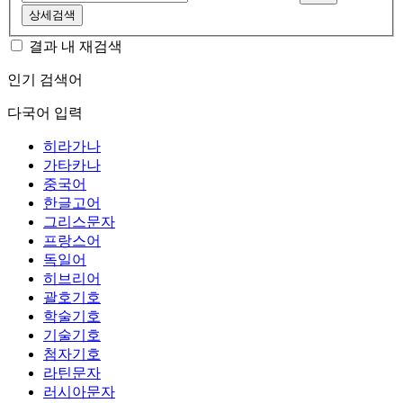
상세검색
결과 내 재검색
인기 검색어
다국어 입력
히라가나
가타카나
중국어
한글고어
그리스문자
프랑스어
독일어
히브리어
괄호기호
학술기호
기술기호
첨자기호
라틴문자
러시아문자