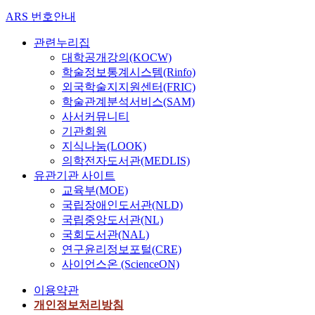
ARS 번호안내
관련누리집
대학공개강의(KOCW)
학술정보통계시스템(Rinfo)
외국학술지지원센터(FRIC)
학술관계분석서비스(SAM)
사서커뮤니티
기관회원
지식나눔(LOOK)
의학전자도서관(MEDLIS)
유관기관 사이트
교육부(MOE)
국립장애인도서관(NLD)
국립중앙도서관(NL)
국회도서관(NAL)
연구윤리정보포털(CRE)
사이언스온 (ScienceON)
이용약관
개인정보처리방침