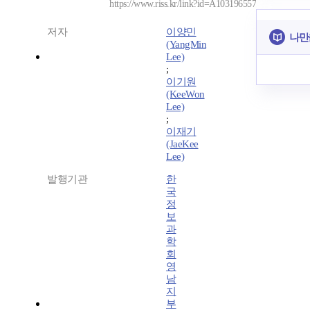
https://www.riss.kr/link?id=A103196557
저자
이양민
나만
(YangMin
Lee)
;
이기원
(KeeWon
Lee)
;
이재기
(JaeKee
Lee)
발행기관
한
국
정
보
과
학
회
영
남
지
부