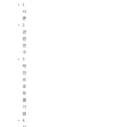
1.
서
론
2.
관
련
연
구
3.
제
안
프
로
토
콜
기
법
4.