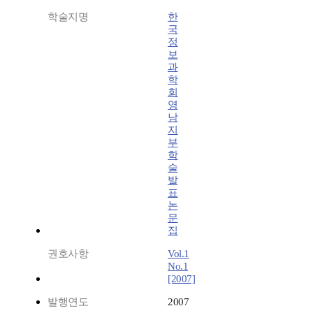
학술지명
한
국
정
보
과
학
회
영
남
지
부
학
술
발
표
논
문
집
권호사항
Vol.1
No.1
[2007]
발행연도
2007