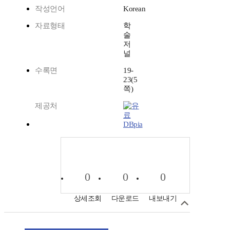
작성언어
Korean
자료형태
학
술
저
널
수록면
19-
23(5
쪽)
제공처
DBpia
0
0
0
상세조회
다운로드
내보내기