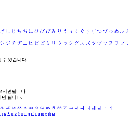
ぎ
し
じ
ち
ぢ
に
ひ
び
ぴ
み
り
う
ぅ
く
ぐ
す
ず
つ
づ
っ
ぬ
ふ
シ
ジ
チ
ヂ
ニ
ヒ
ビ
ピ
ミ
リ
ウ
ゥ
ク
グ
ス
ズ
ツ
ヅ
ッ
ヌ
フ
ブ
할 수 있습니다.
누르시면됩니다.
시면 됩니다.
ㅻ
ㅼ
ㅽ
ㅾ
ㅿ
ㆀ
ㆁ
ㆂ
ㆃ
ㆄ
ㆅ
ㆆ
ㆇ
ㆈ
ㆉ
ㆊ
ㆋ
ㆌ
ㆍ
ㆎ
θ
ι
κ
λ
μ
ν
ξ
ο
π
ρ
σ
τ
υ
φ
χ
ψ
ω