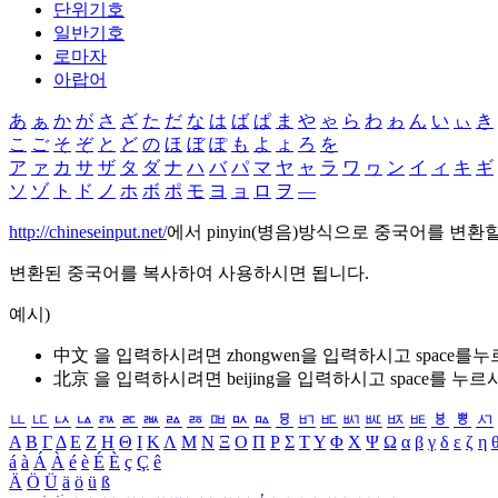
단위기호
일반기호
로마자
아랍어
あ
ぁ
か
が
さ
ざ
た
だ
な
は
ば
ぱ
ま
や
ゃ
ら
わ
ゎ
ん
い
ぃ
き
こ
ご
そ
ぞ
と
ど
の
ほ
ぼ
ぽ
も
よ
ょ
ろ
を
ア
ァ
カ
サ
ザ
タ
ダ
ナ
ハ
バ
パ
マ
ヤ
ャ
ラ
ワ
ヮ
ン
イ
ィ
キ
ギ
ソ
ゾ
ト
ド
ノ
ホ
ボ
ポ
モ
ヨ
ョ
ロ
ヲ
―
http://chineseinput.net/
에서 pinyin(병음)방식으로 중국어를 변환
변환된 중국어를 복사하여 사용하시면 됩니다.
예시)
中文 을 입력하시려면
zhongwen
을 입력하시고 space를
北京 을 입력하시려면
beijing
을 입력하시고 space를 누르
ㅥ
ㅦ
ㅧ
ㅨ
ㅩ
ㅪ
ㅫ
ㅬ
ㅭ
ㅮ
ㅯ
ㅰ
ㅱ
ㅲ
ㅳ
ㅴ
ㅵ
ㅶ
ㅷ
ㅸ
ㅹ
ㅺ
Α
Β
Γ
Δ
Ε
Ζ
Η
Θ
Ι
Κ
Λ
Μ
Ν
Ξ
Ο
Π
Ρ
Σ
Τ
Υ
Φ
Χ
Ψ
Ω
α
β
γ
δ
ε
ζ
η
á
à
Á
À
é
è
É
È
ç
Ç
ê
Ä
Ö
Ü
ä
ö
ü
ß