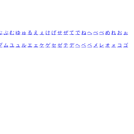
ぶ
ぷ
む
ゆ
ゅ
る
え
ぇ
け
げ
せ
ぜ
て
で
ね
へ
べ
ぺ
め
れ
お
ぉ
プ
ム
ユ
ュ
ル
エ
ェ
ケ
ゲ
セ
ゼ
テ
デ
ヘ
ベ
ペ
メ
レ
オ
ォ
コ
ゴ