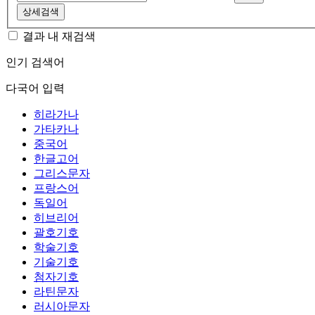
상세검색
결과 내 재검색
인기 검색어
다국어 입력
히라가나
가타카나
중국어
한글고어
그리스문자
프랑스어
독일어
히브리어
괄호기호
학술기호
기술기호
첨자기호
라틴문자
러시아문자