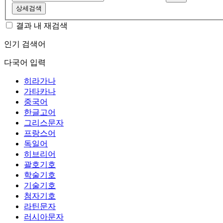
상세검색
결과 내 재검색
인기 검색어
다국어 입력
히라가나
가타카나
중국어
한글고어
그리스문자
프랑스어
독일어
히브리어
괄호기호
학술기호
기술기호
첨자기호
라틴문자
러시아문자