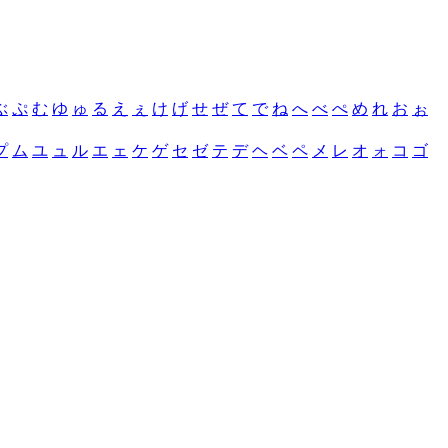
ぶ
ぷ
む
ゆ
ゅ
る
え
ぇ
け
げ
せ
ぜ
て
で
ね
へ
べ
ぺ
め
れ
お
ぉ
プ
ム
ユ
ュ
ル
エ
ェ
ケ
ゲ
セ
ゼ
テ
デ
ヘ
ベ
ペ
メ
レ
オ
ォ
コ
ゴ