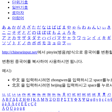
단위기호
일반기호
로마자
아랍어
あ
ぁ
か
が
さ
ざ
た
だ
な
は
ば
ぱ
ま
や
ゃ
ら
わ
ゎ
ん
い
ぃ
き
こ
ご
そ
ぞ
と
ど
の
ほ
ぼ
ぽ
も
よ
ょ
ろ
を
ア
ァ
カ
サ
ザ
タ
ダ
ナ
ハ
バ
パ
マ
ヤ
ャ
ラ
ワ
ヮ
ン
イ
ィ
キ
ギ
ソ
ゾ
ト
ド
ノ
ホ
ボ
ポ
モ
ヨ
ョ
ロ
ヲ
―
http://chineseinput.net/
에서 pinyin(병음)방식으로 중국어를 변환
변환된 중국어를 복사하여 사용하시면 됩니다.
예시)
中文 을 입력하시려면
zhongwen
을 입력하시고 space를
北京 을 입력하시려면
beijing
을 입력하시고 space를 누르
ㅥ
ㅦ
ㅧ
ㅨ
ㅩ
ㅪ
ㅫ
ㅬ
ㅭ
ㅮ
ㅯ
ㅰ
ㅱ
ㅲ
ㅳ
ㅴ
ㅵ
ㅶ
ㅷ
ㅸ
ㅹ
ㅺ
Α
Β
Γ
Δ
Ε
Ζ
Η
Θ
Ι
Κ
Λ
Μ
Ν
Ξ
Ο
Π
Ρ
Σ
Τ
Υ
Φ
Χ
Ψ
Ω
α
β
γ
δ
ε
ζ
η
á
à
Á
À
é
è
É
È
ç
Ç
ê
Ä
Ö
Ü
ä
ö
ü
ß