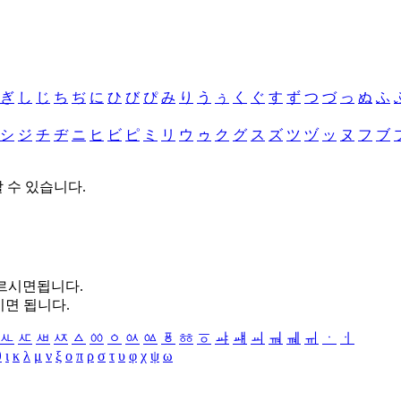
ぎ
し
じ
ち
ぢ
に
ひ
び
ぴ
み
り
う
ぅ
く
ぐ
す
ず
つ
づ
っ
ぬ
ふ
シ
ジ
チ
ヂ
ニ
ヒ
ビ
ピ
ミ
リ
ウ
ゥ
ク
グ
ス
ズ
ツ
ヅ
ッ
ヌ
フ
ブ
할 수 있습니다.
누르시면됩니다.
시면 됩니다.
ㅻ
ㅼ
ㅽ
ㅾ
ㅿ
ㆀ
ㆁ
ㆂ
ㆃ
ㆄ
ㆅ
ㆆ
ㆇ
ㆈ
ㆉ
ㆊ
ㆋ
ㆌ
ㆍ
ㆎ
θ
ι
κ
λ
μ
ν
ξ
ο
π
ρ
σ
τ
υ
φ
χ
ψ
ω