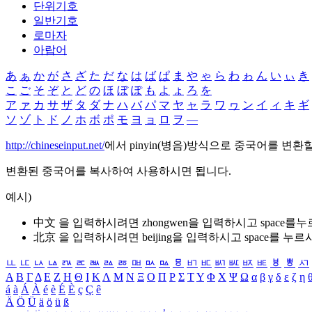
단위기호
일반기호
로마자
아랍어
あ
ぁ
か
が
さ
ざ
た
だ
な
は
ば
ぱ
ま
や
ゃ
ら
わ
ゎ
ん
い
ぃ
き
こ
ご
そ
ぞ
と
ど
の
ほ
ぼ
ぽ
も
よ
ょ
ろ
を
ア
ァ
カ
サ
ザ
タ
ダ
ナ
ハ
バ
パ
マ
ヤ
ャ
ラ
ワ
ヮ
ン
イ
ィ
キ
ギ
ソ
ゾ
ト
ド
ノ
ホ
ボ
ポ
モ
ヨ
ョ
ロ
ヲ
―
http://chineseinput.net/
에서 pinyin(병음)방식으로 중국어를 변환
변환된 중국어를 복사하여 사용하시면 됩니다.
예시)
中文 을 입력하시려면
zhongwen
을 입력하시고 space를
北京 을 입력하시려면
beijing
을 입력하시고 space를 누르
ㅥ
ㅦ
ㅧ
ㅨ
ㅩ
ㅪ
ㅫ
ㅬ
ㅭ
ㅮ
ㅯ
ㅰ
ㅱ
ㅲ
ㅳ
ㅴ
ㅵ
ㅶ
ㅷ
ㅸ
ㅹ
ㅺ
Α
Β
Γ
Δ
Ε
Ζ
Η
Θ
Ι
Κ
Λ
Μ
Ν
Ξ
Ο
Π
Ρ
Σ
Τ
Υ
Φ
Χ
Ψ
Ω
α
β
γ
δ
ε
ζ
η
á
à
Á
À
é
è
É
È
ç
Ç
ê
Ä
Ö
Ü
ä
ö
ü
ß