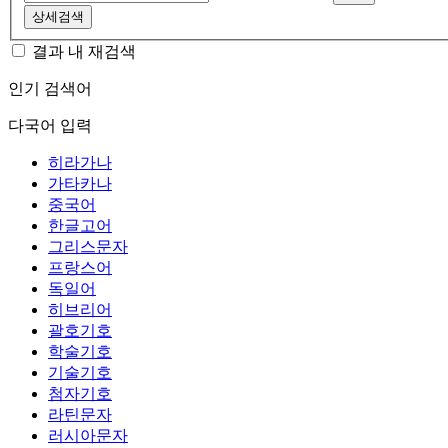
상세검색
결과 내 재검색
인기 검색어
다국어 입력
히라가나
가타카나
중국어
한글고어
그리스문자
프랑스어
독일어
히브리어
괄호기호
학술기호
기술기호
첨자기호
라틴문자
러시아문자