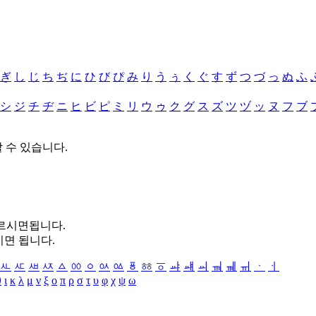
ぎ
し
じ
ち
ぢ
に
ひ
び
ぴ
み
り
う
ぅ
く
ぐ
す
ず
つ
づ
っ
ぬ
ふ
シ
ジ
チ
ヂ
ニ
ヒ
ビ
ピ
ミ
リ
ウ
ゥ
ク
グ
ス
ズ
ツ
ヅ
ッ
ヌ
フ
ブ
할 수 있습니다.
누르시면됩니다.
시면 됩니다.
ㅻ
ㅼ
ㅽ
ㅾ
ㅿ
ㆀ
ㆁ
ㆂ
ㆃ
ㆄ
ㆅ
ㆆ
ㆇ
ㆈ
ㆉ
ㆊ
ㆋ
ㆌ
ㆍ
ㆎ
θ
ι
κ
λ
μ
ν
ξ
ο
π
ρ
σ
τ
υ
φ
χ
ψ
ω