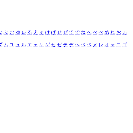
ぶ
ぷ
む
ゆ
ゅ
る
え
ぇ
け
げ
せ
ぜ
て
で
ね
へ
べ
ぺ
め
れ
お
ぉ
プ
ム
ユ
ュ
ル
エ
ェ
ケ
ゲ
セ
ゼ
テ
デ
ヘ
ベ
ペ
メ
レ
オ
ォ
コ
ゴ