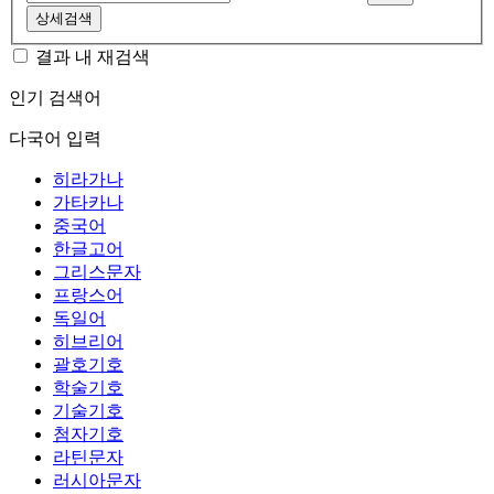
상세검색
결과 내 재검색
인기 검색어
다국어 입력
히라가나
가타카나
중국어
한글고어
그리스문자
프랑스어
독일어
히브리어
괄호기호
학술기호
기술기호
첨자기호
라틴문자
러시아문자