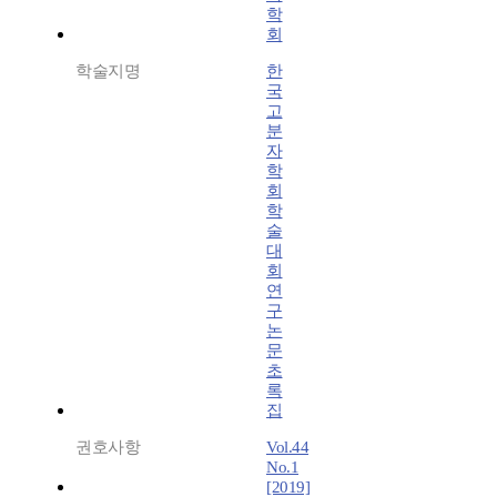
학
회
학술지명
한
국
고
분
자
학
회
학
술
대
회
연
구
논
문
초
록
집
권호사항
Vol.44
No.1
[2019]