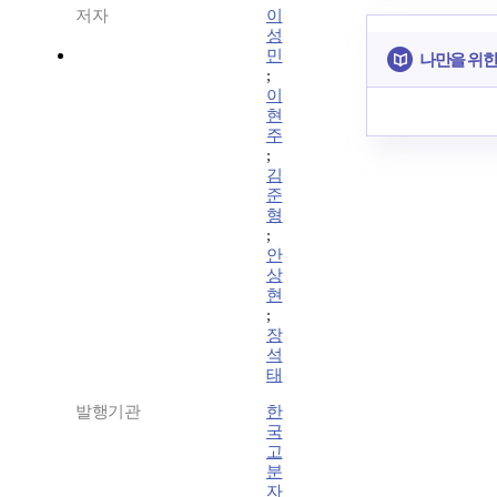
저자
이
성
민
나만을 위한
;
이
현
주
;
김
준
형
;
안
상
현
;
장
석
태
발행기관
한
국
고
분
자