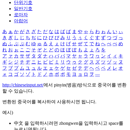
단위기호
일반기호
로마자
아랍어
あ
ぁ
か
が
さ
ざ
た
だ
な
は
ば
ぱ
ま
や
ゃ
ら
わ
ゎ
ん
い
ぃ
き
ぎ
し
じ
ち
ぢ
に
ひ
び
ぴ
み
り
う
ぅ
く
ぐ
す
ず
つ
づ
っ
ぬ
ふ
ぶ
ぷ
む
ゆ
ゅ
る
え
ぇ
け
げ
せ
ぜ
て
で
ね
へ
べ
ぺ
め
れ
お
ぉ
こ
ご
そ
ぞ
と
ど
の
ほ
ぼ
ぽ
も
よ
ょ
ろ
を
ア
ァ
カ
サ
ザ
タ
ダ
ナ
ハ
バ
パ
マ
ヤ
ャ
ラ
ワ
ヮ
ン
イ
ィ
キ
ギ
シ
ジ
チ
ヂ
ニ
ヒ
ビ
ピ
ミ
リ
ウ
ゥ
ク
グ
ス
ズ
ツ
ヅ
ッ
ヌ
フ
ブ
プ
ム
ユ
ュ
ル
エ
ェ
ケ
ゲ
セ
ゼ
テ
デ
ヘ
ベ
ペ
メ
レ
オ
ォ
コ
ゴ
ソ
ゾ
ト
ド
ノ
ホ
ボ
ポ
モ
ヨ
ョ
ロ
ヲ
―
http://chineseinput.net/
에서 pinyin(병음)방식으로 중국어를 변환
할 수 있습니다.
변환된 중국어를 복사하여 사용하시면 됩니다.
예시)
中文 을 입력하시려면
zhongwen
을 입력하시고 space를
누르시면됩니다.