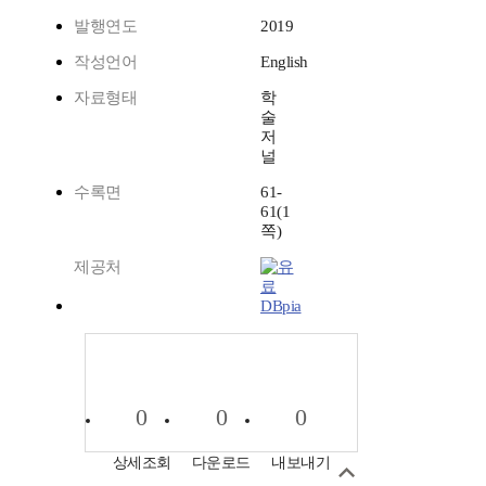
발행연도
2019
작성언어
English
자료형태
학
술
저
널
수록면
61-
61(1
쪽)
제공처
DBpia
0
0
0
상세조회
다운로드
내보내기