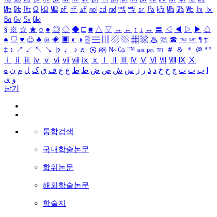
㎒
㎓
㎔
Ω
㏀
㏁
㎊
㎋
㎌
㏖
㏅
㎭
㎮
㎯
㏛
㎩
㎪
㎫
㎬
㏝
㏐
㏓
㏃
㏉
㏜
㏆
§
※
☆
★
○
●
◎
◇
◆
□
■
△
▽
→
←
↑
↓
↔
〓
◁
◀
▷
▶
♤
♠
♡
♥
♧
♣
⊙
◈
▣
◐
◑
▒
▤
▥
▨
▧
▦
▩
♨
☏
☎
☜
☞
¶
†
‡
↕
↗
↙
↖
↘
♭
♩
♪
♬
㉿
㈜
№
㏇
™
㏂
㏘
℡
＃
＆
＊
＠
ª
º
ⅰ
ⅱ
ⅲ
ⅳ
ⅴ
ⅵ
ⅶ
ⅷ
ⅸ
ⅹ
Ⅰ
Ⅱ
Ⅲ
Ⅳ
Ⅴ
Ⅵ
Ⅶ
Ⅷ
Ⅸ
Ⅹ
ا
ب
ت
ث
ج
ح
خ
د
ذ
ر
ز
س
ش
ص
ض
ط
ظ
ع
غ
ف
ق
ک
ل
م
ن
ه
و
ی
닫기
통합검색
국내학술논문
학위논문
해외학술논문
학술지