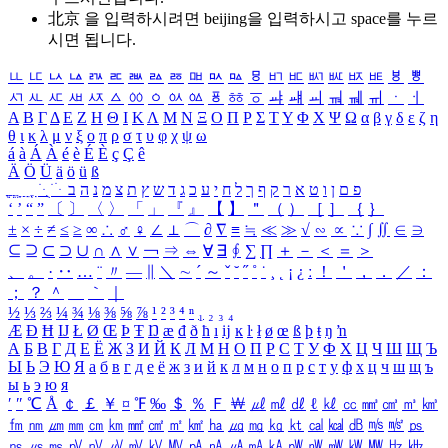
北京 을 입력하시려면
beijing
을 입력하시고 space를 누르
시면 됩니다.
ㅥ
ㅦ
ㅧ
ㅨ
ㅩ
ㅪ
ㅫ
ㅬ
ㅭ
ㅮ
ㅯ
ㅰ
ㅱ
ㅲ
ㅳ
ㅴ
ㅵ
ㅶ
ㅷ
ㅸ
ㅹ
ㅺ
ㅻ
ㅼ
ㅽ
ㅾ
ㅿ
ㆀ
ㆁ
ㆂ
ㆃ
ㆄ
ㆅ
ㆆ
ㆇ
ㆈ
ㆉ
ㆊ
ㆋ
ㆌ
ㆍ
ㆎ
Α
Β
Γ
Δ
Ε
Ζ
Η
Θ
Ι
Κ
Λ
Μ
Ν
Ξ
Ο
Π
Ρ
Σ
Τ
Υ
Φ
Χ
Ψ
Ω
α
β
γ
δ
ε
ζ
η
θ
ι
κ
λ
μ
ν
ξ
ο
π
ρ
σ
τ
υ
φ
χ
ψ
ω
á
à
Á
À
é
è
É
È
ç
Ç
ê
Ä
Ö
Ü
ä
ö
ü
ß
ְ
ֳ
ֲ
ֱ
ָ
ַ
ֵ
ֶ
ִ
ֹ
ּ
ֻ
ׂ
ׁ
ּ
ב
ה
נ
מ
צ
ת
ץ
ש
ד
ג
כ
ע
י
ח
ל
ך
ף
ק
ר
א
ט
ו
ן
ם
פ
‘
’
“
”
〔
〕
〈
〉
「
」
『
』
【
】
＂
（
）
［
］
｛
｝
±
×
÷
≠
≤
≥
∞
∴
♂
♀
∠
⊥
⌒
∂
∇
≡
≒
≪
≫
√
∽
∝
∵
∫
∬
∈
∋
⊆
⊇
⊂
⊃
∪
∩
∧
∨
￢
⇒
⇔
∀
∃
∮
∑
∏
＋
－
＜
＝
＞
、
。
·
‥
…
¨
〃
―
∥
＼
∼
´
～
ˇ
˘
˝
˚
˙
¸
˛
¡
¿
ː
！
＇
，
．
／
：
；
？
＾
＿
｀
｜
½
⅓
⅔
¼
¾
⅛
⅜
⅝
⅞
¹
²
³
⁴
ⁿ
₁
₂
₃
₄
Æ
Ð
Ħ
Ĳ
Ł
Ø
Œ
Þ
Ŧ
Ŋ
æ
đ
ð
ħ
ı
ĳ
ĸ
ŀ
ł
ø
œ
ß
þ
ŧ
ŋ
ŉ
А
Б
В
Г
Д
Е
Ё
Ж
З
И
Й
К
Л
М
Н
О
П
Р
С
Т
У
Ф
Х
Ц
Ч
Ш
Щ
Ъ
Ы
Ь
Э
Ю
Я
а
б
в
г
д
е
ё
ж
з
и
й
к
л
м
н
о
п
р
с
т
у
ф
х
ц
ч
ш
щ
ъ
ы
ь
э
ю
я
′
″
℃
Å
￠
￡
￥
¤
℉
‰
＄
％
Ｆ
￦
㎕
㎖
㎗
ℓ
㎘
㏄
㎣
㎤
㎥
㎦
㎙
㎚
㎛
㎜
㎝
㎞
㎟
㎠
㎡
㎢
㏊
㎍
㎎
㎏
㏏
㎈
㎉
㏈
㎧
㎨
㎰
㎱
㎲
㎳
㎴
㎵
㎶
㎷
㎸
㎹
㎀
㎁
㎂
㎃
㎄
㎺
㎻
㎽
㎾
㎿
㎐
㎑