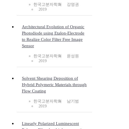
한국고분자학회
강영권
2019
Architectural Evolution of Organic
Photodiode using Etalon-Electrode
to Realize Color Filter Free Image
Sensor
한국고분자학회
윤성원
2019
Solvent Shearing Deposition of
Hybrid Polymeric Materials through
Flow Coating
한국고분자학회
남기범
2019
Linearly Polarized Luminescent