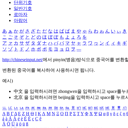
단위기호
일반기호
로마자
아랍어
あ
ぁ
か
が
さ
ざ
た
だ
な
は
ば
ぱ
ま
や
ゃ
ら
わ
ゎ
ん
い
ぃ
き
こ
ご
そ
ぞ
と
ど
の
ほ
ぼ
ぽ
も
よ
ょ
ろ
を
ア
ァ
カ
サ
ザ
タ
ダ
ナ
ハ
バ
パ
マ
ヤ
ャ
ラ
ワ
ヮ
ン
イ
ィ
キ
ギ
ソ
ゾ
ト
ド
ノ
ホ
ボ
ポ
モ
ヨ
ョ
ロ
ヲ
―
http://chineseinput.net/
에서 pinyin(병음)방식으로 중국어를 변환
변환된 중국어를 복사하여 사용하시면 됩니다.
예시)
中文 을 입력하시려면
zhongwen
을 입력하시고 space를
北京 을 입력하시려면
beijing
을 입력하시고 space를 누르
ㅥ
ㅦ
ㅧ
ㅨ
ㅩ
ㅪ
ㅫ
ㅬ
ㅭ
ㅮ
ㅯ
ㅰ
ㅱ
ㅲ
ㅳ
ㅴ
ㅵ
ㅶ
ㅷ
ㅸ
ㅹ
ㅺ
Α
Β
Γ
Δ
Ε
Ζ
Η
Θ
Ι
Κ
Λ
Μ
Ν
Ξ
Ο
Π
Ρ
Σ
Τ
Υ
Φ
Χ
Ψ
Ω
α
β
γ
δ
ε
ζ
η
á
à
Á
À
é
è
É
È
ç
Ç
ê
Ä
Ö
Ü
ä
ö
ü
ß