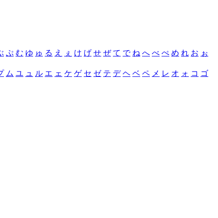
ぶ
ぷ
む
ゆ
ゅ
る
え
ぇ
け
げ
せ
ぜ
て
で
ね
へ
べ
ぺ
め
れ
お
ぉ
プ
ム
ユ
ュ
ル
エ
ェ
ケ
ゲ
セ
ゼ
テ
デ
ヘ
ベ
ペ
メ
レ
オ
ォ
コ
ゴ