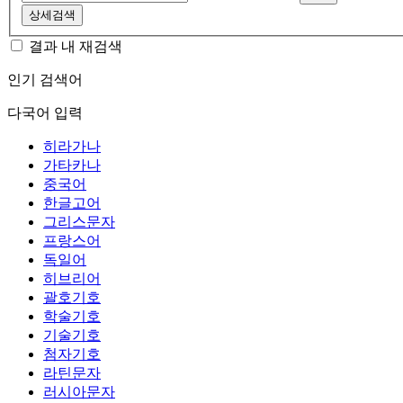
상세검색
결과 내 재검색
인기 검색어
다국어 입력
히라가나
가타카나
중국어
한글고어
그리스문자
프랑스어
독일어
히브리어
괄호기호
학술기호
기술기호
첨자기호
라틴문자
러시아문자