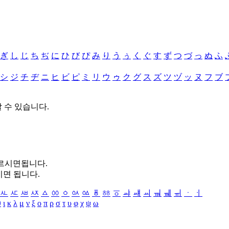
ぎ
し
じ
ち
ぢ
に
ひ
び
ぴ
み
り
う
ぅ
く
ぐ
す
ず
つ
づ
っ
ぬ
ふ
シ
ジ
チ
ヂ
ニ
ヒ
ビ
ピ
ミ
リ
ウ
ゥ
ク
グ
ス
ズ
ツ
ヅ
ッ
ヌ
フ
ブ
할 수 있습니다.
누르시면됩니다.
시면 됩니다.
ㅻ
ㅼ
ㅽ
ㅾ
ㅿ
ㆀ
ㆁ
ㆂ
ㆃ
ㆄ
ㆅ
ㆆ
ㆇ
ㆈ
ㆉ
ㆊ
ㆋ
ㆌ
ㆍ
ㆎ
θ
ι
κ
λ
μ
ν
ξ
ο
π
ρ
σ
τ
υ
φ
χ
ψ
ω