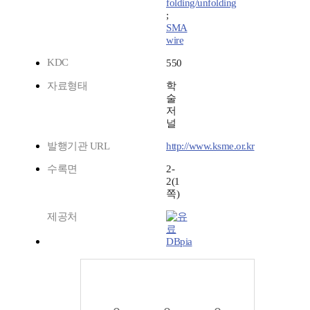
folding/unfolding
;
SMA
wire
KDC
550
자료형태
학
술
저
널
발행기관 URL
http://www.ksme.or.kr
수록면
2-
2(1
쪽)
제공처
DBpia