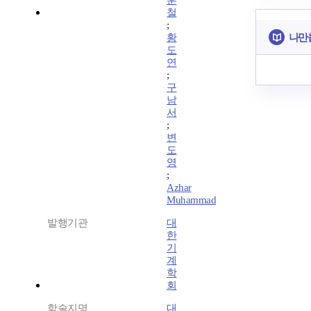
훈
철
;
나만
황
도
연
;
구
남
서
;
변
도
영
;
Azhar
Muhammad
발행기관
대
한
기
계
학
회
학술지명
대