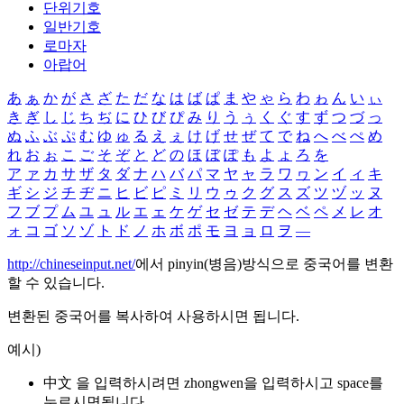
단위기호
일반기호
로마자
아랍어
あ
ぁ
か
が
さ
ざ
た
だ
な
は
ば
ぱ
ま
や
ゃ
ら
わ
ゎ
ん
い
ぃ
き
ぎ
し
じ
ち
ぢ
に
ひ
び
ぴ
み
り
う
ぅ
く
ぐ
す
ず
つ
づ
っ
ぬ
ふ
ぶ
ぷ
む
ゆ
ゅ
る
え
ぇ
け
げ
せ
ぜ
て
で
ね
へ
べ
ぺ
め
れ
お
ぉ
こ
ご
そ
ぞ
と
ど
の
ほ
ぼ
ぽ
も
よ
ょ
ろ
を
ア
ァ
カ
サ
ザ
タ
ダ
ナ
ハ
バ
パ
マ
ヤ
ャ
ラ
ワ
ヮ
ン
イ
ィ
キ
ギ
シ
ジ
チ
ヂ
ニ
ヒ
ビ
ピ
ミ
リ
ウ
ゥ
ク
グ
ス
ズ
ツ
ヅ
ッ
ヌ
フ
ブ
プ
ム
ユ
ュ
ル
エ
ェ
ケ
ゲ
セ
ゼ
テ
デ
ヘ
ベ
ペ
メ
レ
オ
ォ
コ
ゴ
ソ
ゾ
ト
ド
ノ
ホ
ボ
ポ
モ
ヨ
ョ
ロ
ヲ
―
http://chineseinput.net/
에서 pinyin(병음)방식으로 중국어를 변환
할 수 있습니다.
변환된 중국어를 복사하여 사용하시면 됩니다.
예시)
中文 을 입력하시려면
zhongwen
을 입력하시고 space를
누르시면됩니다.