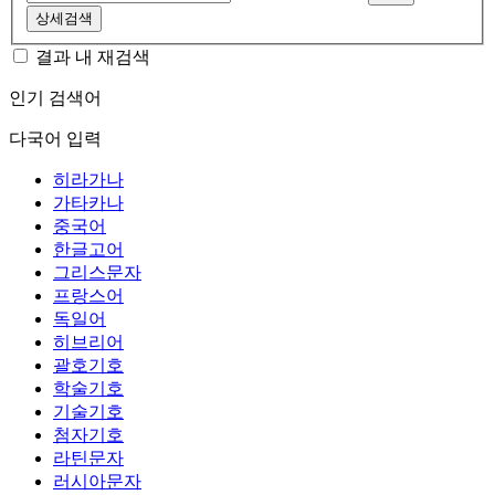
상세검색
결과 내 재검색
인기 검색어
다국어 입력
히라가나
가타카나
중국어
한글고어
그리스문자
프랑스어
독일어
히브리어
괄호기호
학술기호
기술기호
첨자기호
라틴문자
러시아문자