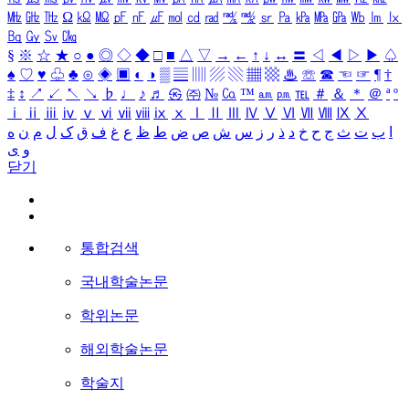
㎒
㎓
㎔
Ω
㏀
㏁
㎊
㎋
㎌
㏖
㏅
㎭
㎮
㎯
㏛
㎩
㎪
㎫
㎬
㏝
㏐
㏓
㏃
㏉
㏜
㏆
§
※
☆
★
○
●
◎
◇
◆
□
■
△
▽
→
←
↑
↓
↔
〓
◁
◀
▷
▶
♤
♠
♡
♥
♧
♣
⊙
◈
▣
◐
◑
▒
▤
▥
▨
▧
▦
▩
♨
☏
☎
☜
☞
¶
†
‡
↕
↗
↙
↖
↘
♭
♩
♪
♬
㉿
㈜
№
㏇
™
㏂
㏘
℡
＃
＆
＊
＠
ª
º
ⅰ
ⅱ
ⅲ
ⅳ
ⅴ
ⅵ
ⅶ
ⅷ
ⅸ
ⅹ
Ⅰ
Ⅱ
Ⅲ
Ⅳ
Ⅴ
Ⅵ
Ⅶ
Ⅷ
Ⅸ
Ⅹ
ا
ب
ت
ث
ج
ح
خ
د
ذ
ر
ز
س
ش
ص
ض
ط
ظ
ع
غ
ف
ق
ک
ل
م
ن
ه
و
ی
닫기
통합검색
국내학술논문
학위논문
해외학술논문
학술지