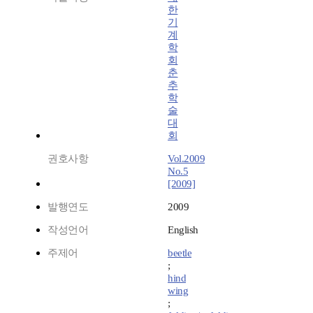
한
기
계
학
회
춘
추
학
술
대
회
권호사항
Vol.2009
No.5
[2009]
발행연도
2009
작성언어
English
주제어
beetle
;
hind
wing
;