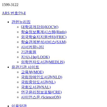
1599-3122
ARS 번호안내
관련누리집
대학공개강의(KOCW)
학술정보통계시스템(Rinfo)
외국학술지지원센터(FRIC)
학술관계분석서비스(SAM)
사서커뮤니티
기관회원
지식나눔(LOOK)
의학전자도서관(MEDLIS)
유관기관 사이트
교육부(MOE)
국립장애인도서관(NLD)
국립중앙도서관(NL)
국회도서관(NAL)
연구윤리정보포털(CRE)
사이언스온 (ScienceON)
이용약관