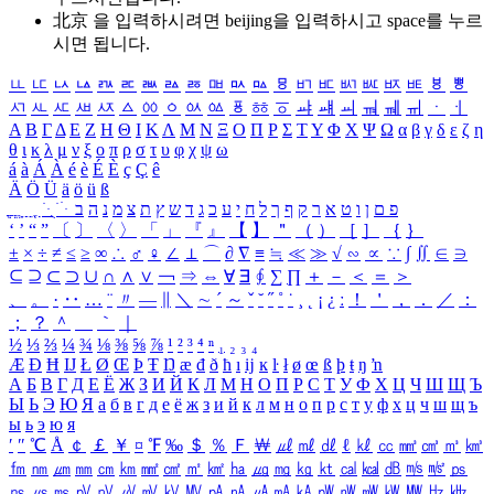
北京 을 입력하시려면
beijing
을 입력하시고 space를 누르
시면 됩니다.
ㅥ
ㅦ
ㅧ
ㅨ
ㅩ
ㅪ
ㅫ
ㅬ
ㅭ
ㅮ
ㅯ
ㅰ
ㅱ
ㅲ
ㅳ
ㅴ
ㅵ
ㅶ
ㅷ
ㅸ
ㅹ
ㅺ
ㅻ
ㅼ
ㅽ
ㅾ
ㅿ
ㆀ
ㆁ
ㆂ
ㆃ
ㆄ
ㆅ
ㆆ
ㆇ
ㆈ
ㆉ
ㆊ
ㆋ
ㆌ
ㆍ
ㆎ
Α
Β
Γ
Δ
Ε
Ζ
Η
Θ
Ι
Κ
Λ
Μ
Ν
Ξ
Ο
Π
Ρ
Σ
Τ
Υ
Φ
Χ
Ψ
Ω
α
β
γ
δ
ε
ζ
η
θ
ι
κ
λ
μ
ν
ξ
ο
π
ρ
σ
τ
υ
φ
χ
ψ
ω
á
à
Á
À
é
è
É
È
ç
Ç
ê
Ä
Ö
Ü
ä
ö
ü
ß
ְ
ֳ
ֲ
ֱ
ָ
ַ
ֵ
ֶ
ִ
ֹ
ּ
ֻ
ׂ
ׁ
ּ
ב
ה
נ
מ
צ
ת
ץ
ש
ד
ג
כ
ע
י
ח
ל
ך
ף
ק
ר
א
ט
ו
ן
ם
פ
‘
’
“
”
〔
〕
〈
〉
「
」
『
』
【
】
＂
（
）
［
］
｛
｝
±
×
÷
≠
≤
≥
∞
∴
♂
♀
∠
⊥
⌒
∂
∇
≡
≒
≪
≫
√
∽
∝
∵
∫
∬
∈
∋
⊆
⊇
⊂
⊃
∪
∩
∧
∨
￢
⇒
⇔
∀
∃
∮
∑
∏
＋
－
＜
＝
＞
、
。
·
‥
…
¨
〃
―
∥
＼
∼
´
～
ˇ
˘
˝
˚
˙
¸
˛
¡
¿
ː
！
＇
，
．
／
：
；
？
＾
＿
｀
｜
½
⅓
⅔
¼
¾
⅛
⅜
⅝
⅞
¹
²
³
⁴
ⁿ
₁
₂
₃
₄
Æ
Ð
Ħ
Ĳ
Ł
Ø
Œ
Þ
Ŧ
Ŋ
æ
đ
ð
ħ
ı
ĳ
ĸ
ŀ
ł
ø
œ
ß
þ
ŧ
ŋ
ŉ
А
Б
В
Г
Д
Е
Ё
Ж
З
И
Й
К
Л
М
Н
О
П
Р
С
Т
У
Ф
Х
Ц
Ч
Ш
Щ
Ъ
Ы
Ь
Э
Ю
Я
а
б
в
г
д
е
ё
ж
з
и
й
к
л
м
н
о
п
р
с
т
у
ф
х
ц
ч
ш
щ
ъ
ы
ь
э
ю
я
′
″
℃
Å
￠
￡
￥
¤
℉
‰
＄
％
Ｆ
￦
㎕
㎖
㎗
ℓ
㎘
㏄
㎣
㎤
㎥
㎦
㎙
㎚
㎛
㎜
㎝
㎞
㎟
㎠
㎡
㎢
㏊
㎍
㎎
㎏
㏏
㎈
㎉
㏈
㎧
㎨
㎰
㎱
㎲
㎳
㎴
㎵
㎶
㎷
㎸
㎹
㎀
㎁
㎂
㎃
㎄
㎺
㎻
㎽
㎾
㎿
㎐
㎑