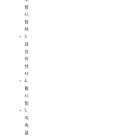
형
시
험
체
3.
광
섬
유
센
서
4.
휨
시
험
5.
계
측
결