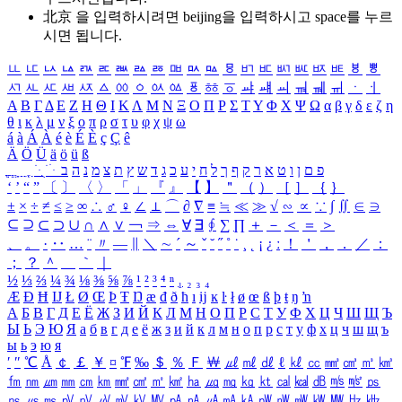
北京 을 입력하시려면
beijing
을 입력하시고 space를 누르
시면 됩니다.
ㅥ
ㅦ
ㅧ
ㅨ
ㅩ
ㅪ
ㅫ
ㅬ
ㅭ
ㅮ
ㅯ
ㅰ
ㅱ
ㅲ
ㅳ
ㅴ
ㅵ
ㅶ
ㅷ
ㅸ
ㅹ
ㅺ
ㅻ
ㅼ
ㅽ
ㅾ
ㅿ
ㆀ
ㆁ
ㆂ
ㆃ
ㆄ
ㆅ
ㆆ
ㆇ
ㆈ
ㆉ
ㆊ
ㆋ
ㆌ
ㆍ
ㆎ
Α
Β
Γ
Δ
Ε
Ζ
Η
Θ
Ι
Κ
Λ
Μ
Ν
Ξ
Ο
Π
Ρ
Σ
Τ
Υ
Φ
Χ
Ψ
Ω
α
β
γ
δ
ε
ζ
η
θ
ι
κ
λ
μ
ν
ξ
ο
π
ρ
σ
τ
υ
φ
χ
ψ
ω
á
à
Á
À
é
è
É
È
ç
Ç
ê
Ä
Ö
Ü
ä
ö
ü
ß
ְ
ֳ
ֲ
ֱ
ָ
ַ
ֵ
ֶ
ִ
ֹ
ּ
ֻ
ׂ
ׁ
ּ
ב
ה
נ
מ
צ
ת
ץ
ש
ד
ג
כ
ע
י
ח
ל
ך
ף
ק
ר
א
ט
ו
ן
ם
פ
‘
’
“
”
〔
〕
〈
〉
「
」
『
』
【
】
＂
（
）
［
］
｛
｝
±
×
÷
≠
≤
≥
∞
∴
♂
♀
∠
⊥
⌒
∂
∇
≡
≒
≪
≫
√
∽
∝
∵
∫
∬
∈
∋
⊆
⊇
⊂
⊃
∪
∩
∧
∨
￢
⇒
⇔
∀
∃
∮
∑
∏
＋
－
＜
＝
＞
、
。
·
‥
…
¨
〃
―
∥
＼
∼
´
～
ˇ
˘
˝
˚
˙
¸
˛
¡
¿
ː
！
＇
，
．
／
：
；
？
＾
＿
｀
｜
½
⅓
⅔
¼
¾
⅛
⅜
⅝
⅞
¹
²
³
⁴
ⁿ
₁
₂
₃
₄
Æ
Ð
Ħ
Ĳ
Ł
Ø
Œ
Þ
Ŧ
Ŋ
æ
đ
ð
ħ
ı
ĳ
ĸ
ŀ
ł
ø
œ
ß
þ
ŧ
ŋ
ŉ
А
Б
В
Г
Д
Е
Ё
Ж
З
И
Й
К
Л
М
Н
О
П
Р
С
Т
У
Ф
Х
Ц
Ч
Ш
Щ
Ъ
Ы
Ь
Э
Ю
Я
а
б
в
г
д
е
ё
ж
з
и
й
к
л
м
н
о
п
р
с
т
у
ф
х
ц
ч
ш
щ
ъ
ы
ь
э
ю
я
′
″
℃
Å
￠
￡
￥
¤
℉
‰
＄
％
Ｆ
￦
㎕
㎖
㎗
ℓ
㎘
㏄
㎣
㎤
㎥
㎦
㎙
㎚
㎛
㎜
㎝
㎞
㎟
㎠
㎡
㎢
㏊
㎍
㎎
㎏
㏏
㎈
㎉
㏈
㎧
㎨
㎰
㎱
㎲
㎳
㎴
㎵
㎶
㎷
㎸
㎹
㎀
㎁
㎂
㎃
㎄
㎺
㎻
㎽
㎾
㎿
㎐
㎑