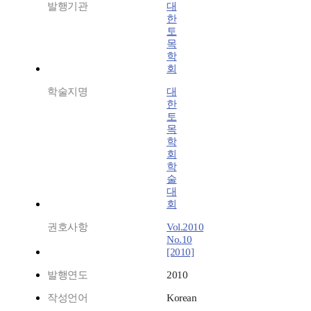
발행기관
대
한
토
목
학
회
학술지명
대
한
토
목
학
회
학
술
대
회
권호사항
Vol.2010
No.10
[2010]
발행연도
2010
작성언어
Korean