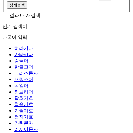
상세검색
결과 내 재검색
인기 검색어
다국어 입력
히라가나
가타카나
중국어
한글고어
그리스문자
프랑스어
독일어
히브리어
괄호기호
학술기호
기술기호
첨자기호
라틴문자
러시아문자