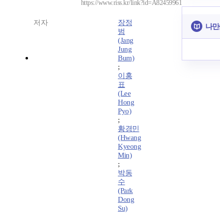
https://www.riss.kr/link?id=A82459961
저자
장정
나만
범
(Jang
Jung
Bum)
;
이홍
표
(Lee
Hong
Pyo)
;
황경민
(Hwang
Kyeong
Min)
;
박동
수
(Park
Dong
Su)