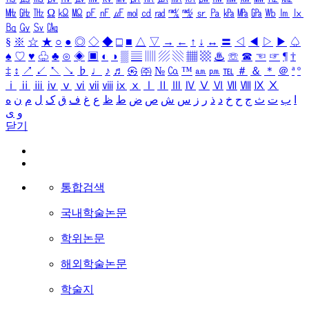
㎒
㎓
㎔
Ω
㏀
㏁
㎊
㎋
㎌
㏖
㏅
㎭
㎮
㎯
㏛
㎩
㎪
㎫
㎬
㏝
㏐
㏓
㏃
㏉
㏜
㏆
§
※
☆
★
○
●
◎
◇
◆
□
■
△
▽
→
←
↑
↓
↔
〓
◁
◀
▷
▶
♤
♠
♡
♥
♧
♣
⊙
◈
▣
◐
◑
▒
▤
▥
▨
▧
▦
▩
♨
☏
☎
☜
☞
¶
†
‡
↕
↗
↙
↖
↘
♭
♩
♪
♬
㉿
㈜
№
㏇
™
㏂
㏘
℡
＃
＆
＊
＠
ª
º
ⅰ
ⅱ
ⅲ
ⅳ
ⅴ
ⅵ
ⅶ
ⅷ
ⅸ
ⅹ
Ⅰ
Ⅱ
Ⅲ
Ⅳ
Ⅴ
Ⅵ
Ⅶ
Ⅷ
Ⅸ
Ⅹ
ا
ب
ت
ث
ج
ح
خ
د
ذ
ر
ز
س
ش
ص
ض
ط
ظ
ع
غ
ف
ق
ک
ل
م
ن
ه
و
ی
닫기
통합검색
국내학술논문
학위논문
해외학술논문
학술지