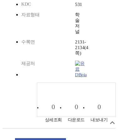
KDC
531
자료형태
학
술
저
널
수록면
2131-
2134(4
쪽)
제공처
DBpia
0
0
0
상세조회
다운로드
내보내기