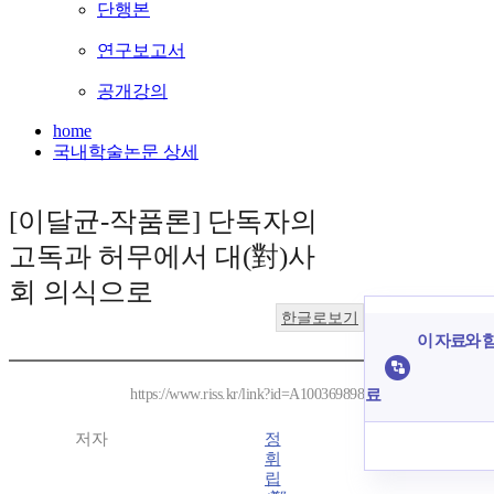
단행본
연구보고서
공개강의
home
국내학술논문 상세
[이달균-작품론] 단독자의
고독과 허무에서 대(對)사
회 의식으로
한글로보기
이 자료와 함
료
https://www.riss.kr/link?id=A100369898
저자
정
휘
립