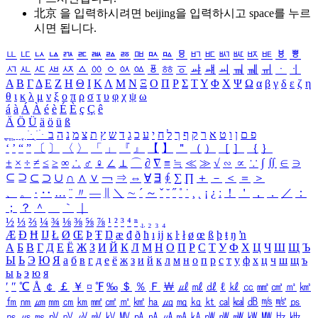
北京 을 입력하시려면
beijing
을 입력하시고 space를 누르
시면 됩니다.
ㅥ
ㅦ
ㅧ
ㅨ
ㅩ
ㅪ
ㅫ
ㅬ
ㅭ
ㅮ
ㅯ
ㅰ
ㅱ
ㅲ
ㅳ
ㅴ
ㅵ
ㅶ
ㅷ
ㅸ
ㅹ
ㅺ
ㅻ
ㅼ
ㅽ
ㅾ
ㅿ
ㆀ
ㆁ
ㆂ
ㆃ
ㆄ
ㆅ
ㆆ
ㆇ
ㆈ
ㆉ
ㆊ
ㆋ
ㆌ
ㆍ
ㆎ
Α
Β
Γ
Δ
Ε
Ζ
Η
Θ
Ι
Κ
Λ
Μ
Ν
Ξ
Ο
Π
Ρ
Σ
Τ
Υ
Φ
Χ
Ψ
Ω
α
β
γ
δ
ε
ζ
η
θ
ι
κ
λ
μ
ν
ξ
ο
π
ρ
σ
τ
υ
φ
χ
ψ
ω
á
à
Á
À
é
è
É
È
ç
Ç
ê
Ä
Ö
Ü
ä
ö
ü
ß
ְ
ֳ
ֲ
ֱ
ָ
ַ
ֵ
ֶ
ִ
ֹ
ּ
ֻ
ׂ
ׁ
ּ
ב
ה
נ
מ
צ
ת
ץ
ש
ד
ג
כ
ע
י
ח
ל
ך
ף
ק
ר
א
ט
ו
ן
ם
פ
‘
’
“
”
〔
〕
〈
〉
「
」
『
』
【
】
＂
（
）
［
］
｛
｝
±
×
÷
≠
≤
≥
∞
∴
♂
♀
∠
⊥
⌒
∂
∇
≡
≒
≪
≫
√
∽
∝
∵
∫
∬
∈
∋
⊆
⊇
⊂
⊃
∪
∩
∧
∨
￢
⇒
⇔
∀
∃
∮
∑
∏
＋
－
＜
＝
＞
、
。
·
‥
…
¨
〃
―
∥
＼
∼
´
～
ˇ
˘
˝
˚
˙
¸
˛
¡
¿
ː
！
＇
，
．
／
：
；
？
＾
＿
｀
｜
½
⅓
⅔
¼
¾
⅛
⅜
⅝
⅞
¹
²
³
⁴
ⁿ
₁
₂
₃
₄
Æ
Ð
Ħ
Ĳ
Ł
Ø
Œ
Þ
Ŧ
Ŋ
æ
đ
ð
ħ
ı
ĳ
ĸ
ŀ
ł
ø
œ
ß
þ
ŧ
ŋ
ŉ
А
Б
В
Г
Д
Е
Ё
Ж
З
И
Й
К
Л
М
Н
О
П
Р
С
Т
У
Ф
Х
Ц
Ч
Ш
Щ
Ъ
Ы
Ь
Э
Ю
Я
а
б
в
г
д
е
ё
ж
з
и
й
к
л
м
н
о
п
р
с
т
у
ф
х
ц
ч
ш
щ
ъ
ы
ь
э
ю
я
′
″
℃
Å
￠
￡
￥
¤
℉
‰
＄
％
Ｆ
￦
㎕
㎖
㎗
ℓ
㎘
㏄
㎣
㎤
㎥
㎦
㎙
㎚
㎛
㎜
㎝
㎞
㎟
㎠
㎡
㎢
㏊
㎍
㎎
㎏
㏏
㎈
㎉
㏈
㎧
㎨
㎰
㎱
㎲
㎳
㎴
㎵
㎶
㎷
㎸
㎹
㎀
㎁
㎂
㎃
㎄
㎺
㎻
㎽
㎾
㎿
㎐
㎑