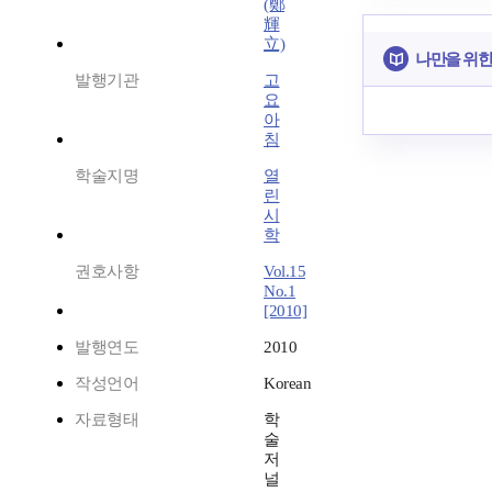
(鄭
輝
立)
나만을 위한
발행기관
고
요
아
침
학술지명
열
린
시
학
권호사항
Vol.15
No.1
[2010]
발행연도
2010
작성언어
Korean
자료형태
학
술
저
널