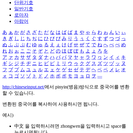
단위기호
일반기호
로마자
아랍어
あ
ぁ
か
が
さ
ざ
た
だ
な
は
ば
ぱ
ま
や
ゃ
ら
わ
ゎ
ん
い
ぃ
き
ぎ
し
じ
ち
ぢ
に
ひ
び
ぴ
み
り
う
ぅ
く
ぐ
す
ず
つ
づ
っ
ぬ
ふ
ぶ
ぷ
む
ゆ
ゅ
る
え
ぇ
け
げ
せ
ぜ
て
で
ね
へ
べ
ぺ
め
れ
お
ぉ
こ
ご
そ
ぞ
と
ど
の
ほ
ぼ
ぽ
も
よ
ょ
ろ
を
ア
ァ
カ
サ
ザ
タ
ダ
ナ
ハ
バ
パ
マ
ヤ
ャ
ラ
ワ
ヮ
ン
イ
ィ
キ
ギ
シ
ジ
チ
ヂ
ニ
ヒ
ビ
ピ
ミ
リ
ウ
ゥ
ク
グ
ス
ズ
ツ
ヅ
ッ
ヌ
フ
ブ
プ
ム
ユ
ュ
ル
エ
ェ
ケ
ゲ
セ
ゼ
テ
デ
ヘ
ベ
ペ
メ
レ
オ
ォ
コ
ゴ
ソ
ゾ
ト
ド
ノ
ホ
ボ
ポ
モ
ヨ
ョ
ロ
ヲ
―
http://chineseinput.net/
에서 pinyin(병음)방식으로 중국어를 변환
할 수 있습니다.
변환된 중국어를 복사하여 사용하시면 됩니다.
예시)
中文 을 입력하시려면
zhongwen
을 입력하시고 space를
누르시면됩니다.