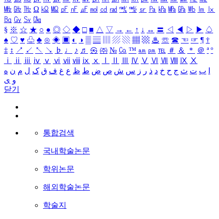
㎒
㎓
㎔
Ω
㏀
㏁
㎊
㎋
㎌
㏖
㏅
㎭
㎮
㎯
㏛
㎩
㎪
㎫
㎬
㏝
㏐
㏓
㏃
㏉
㏜
㏆
§
※
☆
★
○
●
◎
◇
◆
□
■
△
▽
→
←
↑
↓
↔
〓
◁
◀
▷
▶
♤
♠
♡
♥
♧
♣
⊙
◈
▣
◐
◑
▒
▤
▥
▨
▧
▦
▩
♨
☏
☎
☜
☞
¶
†
‡
↕
↗
↙
↖
↘
♭
♩
♪
♬
㉿
㈜
№
㏇
™
㏂
㏘
℡
＃
＆
＊
＠
ª
º
ⅰ
ⅱ
ⅲ
ⅳ
ⅴ
ⅵ
ⅶ
ⅷ
ⅸ
ⅹ
Ⅰ
Ⅱ
Ⅲ
Ⅳ
Ⅴ
Ⅵ
Ⅶ
Ⅷ
Ⅸ
Ⅹ
ا
ب
ت
ث
ج
ح
خ
د
ذ
ر
ز
س
ش
ص
ض
ط
ظ
ع
غ
ف
ق
ک
ل
م
ن
ه
و
ی
닫기
통합검색
국내학술논문
학위논문
해외학술논문
학술지