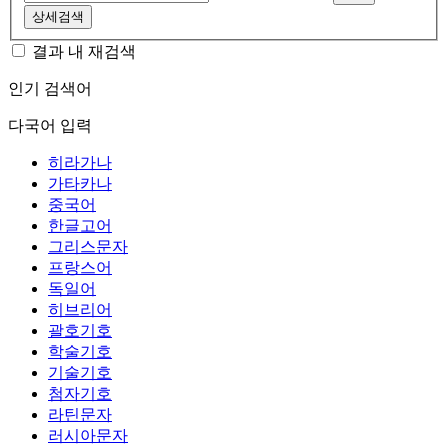
상세검색
결과 내 재검색
인기 검색어
다국어 입력
히라가나
가타카나
중국어
한글고어
그리스문자
프랑스어
독일어
히브리어
괄호기호
학술기호
기술기호
첨자기호
라틴문자
러시아문자