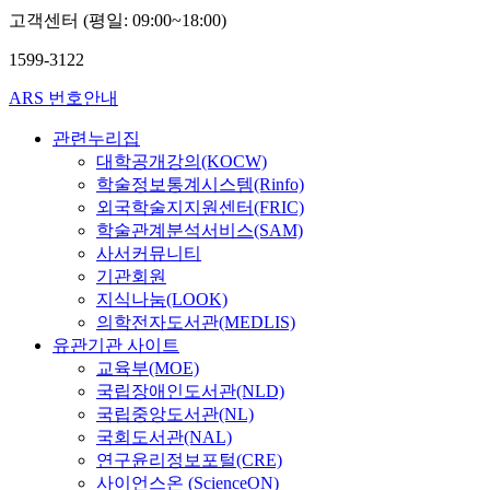
고객센터 (평일: 09:00~18:00)
1599-3122
ARS 번호안내
관련누리집
대학공개강의(KOCW)
학술정보통계시스템(Rinfo)
외국학술지지원센터(FRIC)
학술관계분석서비스(SAM)
사서커뮤니티
기관회원
지식나눔(LOOK)
의학전자도서관(MEDLIS)
유관기관 사이트
교육부(MOE)
국립장애인도서관(NLD)
국립중앙도서관(NL)
국회도서관(NAL)
연구윤리정보포털(CRE)
사이언스온 (ScienceON)