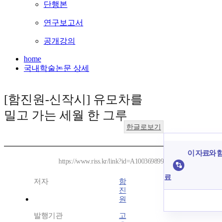
단행본
연구보고서
공개강의
home
국내학술논문 상세
[함진원-신작시] 유모차를
밀고 가는 세월 한 그루
한글로보기
이 자료와 함
https://www.riss.kr/link?id=A100369899
료
저자
함
진
원
발행기관
고