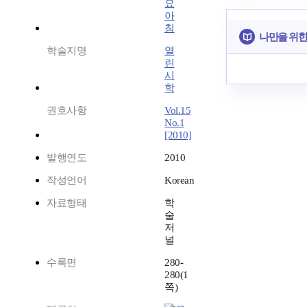
요
아
침
나만을 위한
학술지명
열
린
시
학
권호사항
Vol.15
No.1
[2010]
발행연도
2010
작성언어
Korean
자료형태
학
술
저
널
수록면
280-
280(1
쪽)