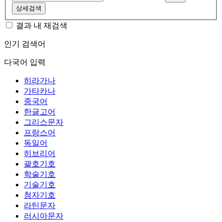
상세검색
결과 내 재검색
인기 검색어
다국어 입력
히라가나
가타카나
중국어
한글고어
그리스문자
프랑스어
독일어
히브리어
괄호기호
학술기호
기술기호
첨자기호
라틴문자
러시아문자