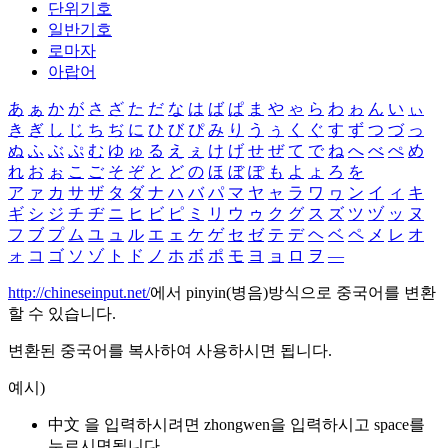
단위기호
일반기호
로마자
아랍어
あ
ぁ
か
が
さ
ざ
た
だ
な
は
ば
ぱ
ま
や
ゃ
ら
わ
ゎ
ん
い
ぃ
き
ぎ
し
じ
ち
ぢ
に
ひ
び
ぴ
み
り
う
ぅ
く
ぐ
す
ず
つ
づ
っ
ぬ
ふ
ぶ
ぷ
む
ゆ
ゅ
る
え
ぇ
け
げ
せ
ぜ
て
で
ね
へ
べ
ぺ
め
れ
お
ぉ
こ
ご
そ
ぞ
と
ど
の
ほ
ぼ
ぽ
も
よ
ょ
ろ
を
ア
ァ
カ
サ
ザ
タ
ダ
ナ
ハ
バ
パ
マ
ヤ
ャ
ラ
ワ
ヮ
ン
イ
ィ
キ
ギ
シ
ジ
チ
ヂ
ニ
ヒ
ビ
ピ
ミ
リ
ウ
ゥ
ク
グ
ス
ズ
ツ
ヅ
ッ
ヌ
フ
ブ
プ
ム
ユ
ュ
ル
エ
ェ
ケ
ゲ
セ
ゼ
テ
デ
ヘ
ベ
ペ
メ
レ
オ
ォ
コ
ゴ
ソ
ゾ
ト
ド
ノ
ホ
ボ
ポ
モ
ヨ
ョ
ロ
ヲ
―
http://chineseinput.net/
에서 pinyin(병음)방식으로 중국어를 변환
할 수 있습니다.
변환된 중국어를 복사하여 사용하시면 됩니다.
예시)
中文 을 입력하시려면
zhongwen
을 입력하시고 space를
누르시면됩니다.