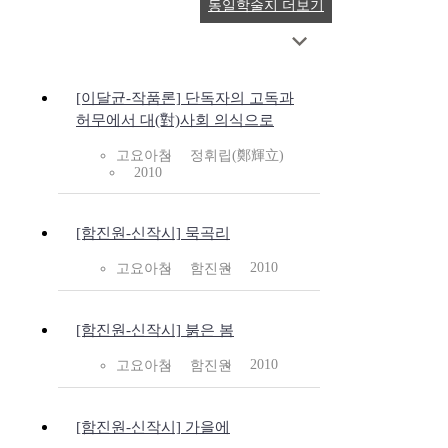
동일학술지 더보기
[이달균-작품론] 단독자의 고독과
허무에서 대(對)사회 의식으로
고요아침
정휘립(鄭輝立)
2010
[함진원-신작시] 묵곡리
2010
고요아침
함진원
[함진원-신작시] 붉은 봄
2010
고요아침
함진원
[함진원-신작시] 가을에