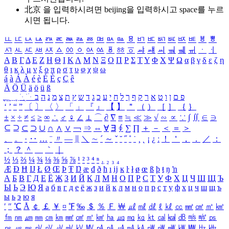
北京 을 입력하시려면
beijing
을 입력하시고 space를 누르
시면 됩니다.
ㅥ
ㅦ
ㅧ
ㅨ
ㅩ
ㅪ
ㅫ
ㅬ
ㅭ
ㅮ
ㅯ
ㅰ
ㅱ
ㅲ
ㅳ
ㅴ
ㅵ
ㅶ
ㅷ
ㅸ
ㅹ
ㅺ
ㅻ
ㅼ
ㅽ
ㅾ
ㅿ
ㆀ
ㆁ
ㆂ
ㆃ
ㆄ
ㆅ
ㆆ
ㆇ
ㆈ
ㆉ
ㆊ
ㆋ
ㆌ
ㆍ
ㆎ
Α
Β
Γ
Δ
Ε
Ζ
Η
Θ
Ι
Κ
Λ
Μ
Ν
Ξ
Ο
Π
Ρ
Σ
Τ
Υ
Φ
Χ
Ψ
Ω
α
β
γ
δ
ε
ζ
η
θ
ι
κ
λ
μ
ν
ξ
ο
π
ρ
σ
τ
υ
φ
χ
ψ
ω
á
à
Á
À
é
è
É
È
ç
Ç
ê
Ä
Ö
Ü
ä
ö
ü
ß
ְ
ֳ
ֲ
ֱ
ָ
ַ
ֵ
ֶ
ִ
ֹ
ּ
ֻ
ׂ
ׁ
ּ
ב
ה
נ
מ
צ
ת
ץ
ש
ד
ג
כ
ע
י
ח
ל
ך
ף
ק
ר
א
ט
ו
ן
ם
פ
‘
’
“
”
〔
〕
〈
〉
「
」
『
』
【
】
＂
（
）
［
］
｛
｝
±
×
÷
≠
≤
≥
∞
∴
♂
♀
∠
⊥
⌒
∂
∇
≡
≒
≪
≫
√
∽
∝
∵
∫
∬
∈
∋
⊆
⊇
⊂
⊃
∪
∩
∧
∨
￢
⇒
⇔
∀
∃
∮
∑
∏
＋
－
＜
＝
＞
、
。
·
‥
…
¨
〃
―
∥
＼
∼
´
～
ˇ
˘
˝
˚
˙
¸
˛
¡
¿
ː
！
＇
，
．
／
：
；
？
＾
＿
｀
｜
½
⅓
⅔
¼
¾
⅛
⅜
⅝
⅞
¹
²
³
⁴
ⁿ
₁
₂
₃
₄
Æ
Ð
Ħ
Ĳ
Ł
Ø
Œ
Þ
Ŧ
Ŋ
æ
đ
ð
ħ
ı
ĳ
ĸ
ŀ
ł
ø
œ
ß
þ
ŧ
ŋ
ŉ
А
Б
В
Г
Д
Е
Ё
Ж
З
И
Й
К
Л
М
Н
О
П
Р
С
Т
У
Ф
Х
Ц
Ч
Ш
Щ
Ъ
Ы
Ь
Э
Ю
Я
а
б
в
г
д
е
ё
ж
з
и
й
к
л
м
н
о
п
р
с
т
у
ф
х
ц
ч
ш
щ
ъ
ы
ь
э
ю
я
′
″
℃
Å
￠
￡
￥
¤
℉
‰
＄
％
Ｆ
￦
㎕
㎖
㎗
ℓ
㎘
㏄
㎣
㎤
㎥
㎦
㎙
㎚
㎛
㎜
㎝
㎞
㎟
㎠
㎡
㎢
㏊
㎍
㎎
㎏
㏏
㎈
㎉
㏈
㎧
㎨
㎰
㎱
㎲
㎳
㎴
㎵
㎶
㎷
㎸
㎹
㎀
㎁
㎂
㎃
㎄
㎺
㎻
㎽
㎾
㎿
㎐
㎑