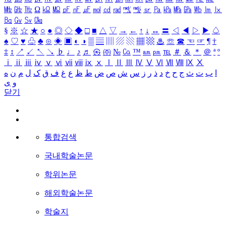
㎒
㎓
㎔
Ω
㏀
㏁
㎊
㎋
㎌
㏖
㏅
㎭
㎮
㎯
㏛
㎩
㎪
㎫
㎬
㏝
㏐
㏓
㏃
㏉
㏜
㏆
§
※
☆
★
○
●
◎
◇
◆
□
■
△
▽
→
←
↑
↓
↔
〓
◁
◀
▷
▶
♤
♠
♡
♥
♧
♣
⊙
◈
▣
◐
◑
▒
▤
▥
▨
▧
▦
▩
♨
☏
☎
☜
☞
¶
†
‡
↕
↗
↙
↖
↘
♭
♩
♪
♬
㉿
㈜
№
㏇
™
㏂
㏘
℡
＃
＆
＊
＠
ª
º
ⅰ
ⅱ
ⅲ
ⅳ
ⅴ
ⅵ
ⅶ
ⅷ
ⅸ
ⅹ
Ⅰ
Ⅱ
Ⅲ
Ⅳ
Ⅴ
Ⅵ
Ⅶ
Ⅷ
Ⅸ
Ⅹ
ا
ب
ت
ث
ج
ح
خ
د
ذ
ر
ز
س
ش
ص
ض
ط
ظ
ع
غ
ف
ق
ک
ل
م
ن
ه
و
ی
닫기
통합검색
국내학술논문
학위논문
해외학술논문
학술지