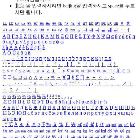
北京 을 입력하시려면
beijing
을 입력하시고 space를 누르
시면 됩니다.
ㅥ
ㅦ
ㅧ
ㅨ
ㅩ
ㅪ
ㅫ
ㅬ
ㅭ
ㅮ
ㅯ
ㅰ
ㅱ
ㅲ
ㅳ
ㅴ
ㅵ
ㅶ
ㅷ
ㅸ
ㅹ
ㅺ
ㅻ
ㅼ
ㅽ
ㅾ
ㅿ
ㆀ
ㆁ
ㆂ
ㆃ
ㆄ
ㆅ
ㆆ
ㆇ
ㆈ
ㆉ
ㆊ
ㆋ
ㆌ
ㆍ
ㆎ
Α
Β
Γ
Δ
Ε
Ζ
Η
Θ
Ι
Κ
Λ
Μ
Ν
Ξ
Ο
Π
Ρ
Σ
Τ
Υ
Φ
Χ
Ψ
Ω
α
β
γ
δ
ε
ζ
η
θ
ι
κ
λ
μ
ν
ξ
ο
π
ρ
σ
τ
υ
φ
χ
ψ
ω
á
à
Á
À
é
è
É
È
ç
Ç
ê
Ä
Ö
Ü
ä
ö
ü
ß
ְ
ֳ
ֲ
ֱ
ָ
ַ
ֵ
ֶ
ִ
ֹ
ּ
ֻ
ׂ
ׁ
ּ
ב
ה
נ
מ
צ
ת
ץ
ש
ד
ג
כ
ע
י
ח
ל
ך
ף
ק
ר
א
ט
ו
ן
ם
פ
‘
’
“
”
〔
〕
〈
〉
「
」
『
』
【
】
＂
（
）
［
］
｛
｝
±
×
÷
≠
≤
≥
∞
∴
♂
♀
∠
⊥
⌒
∂
∇
≡
≒
≪
≫
√
∽
∝
∵
∫
∬
∈
∋
⊆
⊇
⊂
⊃
∪
∩
∧
∨
￢
⇒
⇔
∀
∃
∮
∑
∏
＋
－
＜
＝
＞
、
。
·
‥
…
¨
〃
―
∥
＼
∼
´
～
ˇ
˘
˝
˚
˙
¸
˛
¡
¿
ː
！
＇
，
．
／
：
；
？
＾
＿
｀
｜
½
⅓
⅔
¼
¾
⅛
⅜
⅝
⅞
¹
²
³
⁴
ⁿ
₁
₂
₃
₄
Æ
Ð
Ħ
Ĳ
Ł
Ø
Œ
Þ
Ŧ
Ŋ
æ
đ
ð
ħ
ı
ĳ
ĸ
ŀ
ł
ø
œ
ß
þ
ŧ
ŋ
ŉ
А
Б
В
Г
Д
Е
Ё
Ж
З
И
Й
К
Л
М
Н
О
П
Р
С
Т
У
Ф
Х
Ц
Ч
Ш
Щ
Ъ
Ы
Ь
Э
Ю
Я
а
б
в
г
д
е
ё
ж
з
и
й
к
л
м
н
о
п
р
с
т
у
ф
х
ц
ч
ш
щ
ъ
ы
ь
э
ю
я
′
″
℃
Å
￠
￡
￥
¤
℉
‰
＄
％
Ｆ
￦
㎕
㎖
㎗
ℓ
㎘
㏄
㎣
㎤
㎥
㎦
㎙
㎚
㎛
㎜
㎝
㎞
㎟
㎠
㎡
㎢
㏊
㎍
㎎
㎏
㏏
㎈
㎉
㏈
㎧
㎨
㎰
㎱
㎲
㎳
㎴
㎵
㎶
㎷
㎸
㎹
㎀
㎁
㎂
㎃
㎄
㎺
㎻
㎽
㎾
㎿
㎐
㎑