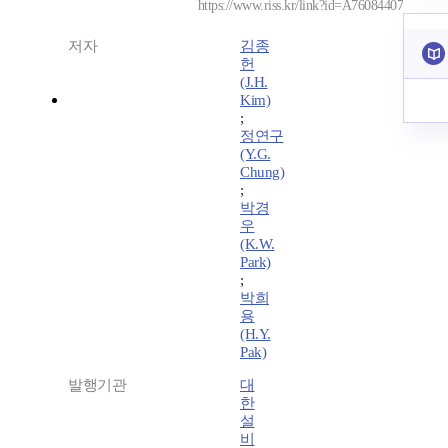
https://www.riss.kr/link?id=A76084407
저자
김종
헌
(J.H.
Kim)
;
정연구
(Y.G.
Chung)
;
박경
우
(K.W.
Park)
;
박희
용
(H.Y.
Pak)
발행기관
대
한
설
비