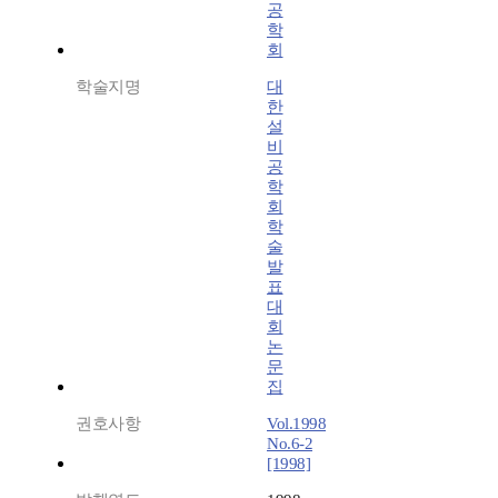
공
학
회
학술지명
대
한
설
비
공
학
회
학
술
발
표
대
회
논
문
집
권호사항
Vol.1998
No.6-2
[1998]