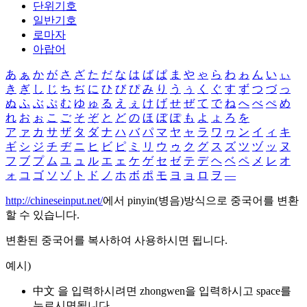
단위기호
일반기호
로마자
아랍어
あ
ぁ
か
が
さ
ざ
た
だ
な
は
ば
ぱ
ま
や
ゃ
ら
わ
ゎ
ん
い
ぃ
き
ぎ
し
じ
ち
ぢ
に
ひ
び
ぴ
み
り
う
ぅ
く
ぐ
す
ず
つ
づ
っ
ぬ
ふ
ぶ
ぷ
む
ゆ
ゅ
る
え
ぇ
け
げ
せ
ぜ
て
で
ね
へ
べ
ぺ
め
れ
お
ぉ
こ
ご
そ
ぞ
と
ど
の
ほ
ぼ
ぽ
も
よ
ょ
ろ
を
ア
ァ
カ
サ
ザ
タ
ダ
ナ
ハ
バ
パ
マ
ヤ
ャ
ラ
ワ
ヮ
ン
イ
ィ
キ
ギ
シ
ジ
チ
ヂ
ニ
ヒ
ビ
ピ
ミ
リ
ウ
ゥ
ク
グ
ス
ズ
ツ
ヅ
ッ
ヌ
フ
ブ
プ
ム
ユ
ュ
ル
エ
ェ
ケ
ゲ
セ
ゼ
テ
デ
ヘ
ベ
ペ
メ
レ
オ
ォ
コ
ゴ
ソ
ゾ
ト
ド
ノ
ホ
ボ
ポ
モ
ヨ
ョ
ロ
ヲ
―
http://chineseinput.net/
에서 pinyin(병음)방식으로 중국어를 변환
할 수 있습니다.
변환된 중국어를 복사하여 사용하시면 됩니다.
예시)
中文 을 입력하시려면
zhongwen
을 입력하시고 space를
누르시면됩니다.