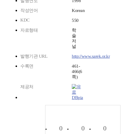
발행연도
1998
작성언어
Korean
KDC
550
자료형태
학
술
저
널
발행기관 URL
http://www.sarek.or.kr
수록면
461-
466(6
쪽)
제공처
DBpia
0
0
0