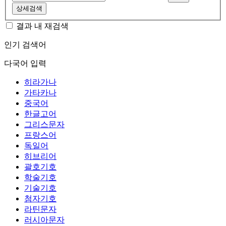
상세검색
결과 내 재검색
인기 검색어
다국어 입력
히라가나
가타카나
중국어
한글고어
그리스문자
프랑스어
독일어
히브리어
괄호기호
학술기호
기술기호
첨자기호
라틴문자
러시아문자