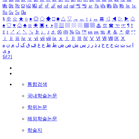
㎒
㎓
㎔
Ω
㏀
㏁
㎊
㎋
㎌
㏖
㏅
㎭
㎮
㎯
㏛
㎩
㎪
㎫
㎬
㏝
㏐
㏓
㏃
㏉
㏜
㏆
§
※
☆
★
○
●
◎
◇
◆
□
■
△
▽
→
←
↑
↓
↔
〓
◁
◀
▷
▶
♤
♠
♡
♥
♧
♣
⊙
◈
▣
◐
◑
▒
▤
▥
▨
▧
▦
▩
♨
☏
☎
☜
☞
¶
†
‡
↕
↗
↙
↖
↘
♭
♩
♪
♬
㉿
㈜
№
㏇
™
㏂
㏘
℡
＃
＆
＊
＠
ª
º
ⅰ
ⅱ
ⅲ
ⅳ
ⅴ
ⅵ
ⅶ
ⅷ
ⅸ
ⅹ
Ⅰ
Ⅱ
Ⅲ
Ⅳ
Ⅴ
Ⅵ
Ⅶ
Ⅷ
Ⅸ
Ⅹ
ا
ب
ت
ث
ج
ح
خ
د
ذ
ر
ز
س
ش
ص
ض
ط
ظ
ع
غ
ف
ق
ک
ل
م
ن
ه
و
ی
닫기
통합검색
국내학술논문
학위논문
해외학술논문
학술지