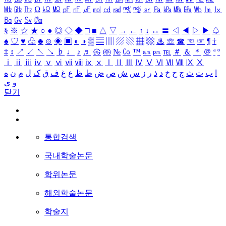
㎒
㎓
㎔
Ω
㏀
㏁
㎊
㎋
㎌
㏖
㏅
㎭
㎮
㎯
㏛
㎩
㎪
㎫
㎬
㏝
㏐
㏓
㏃
㏉
㏜
㏆
§
※
☆
★
○
●
◎
◇
◆
□
■
△
▽
→
←
↑
↓
↔
〓
◁
◀
▷
▶
♤
♠
♡
♥
♧
♣
⊙
◈
▣
◐
◑
▒
▤
▥
▨
▧
▦
▩
♨
☏
☎
☜
☞
¶
†
‡
↕
↗
↙
↖
↘
♭
♩
♪
♬
㉿
㈜
№
㏇
™
㏂
㏘
℡
＃
＆
＊
＠
ª
º
ⅰ
ⅱ
ⅲ
ⅳ
ⅴ
ⅵ
ⅶ
ⅷ
ⅸ
ⅹ
Ⅰ
Ⅱ
Ⅲ
Ⅳ
Ⅴ
Ⅵ
Ⅶ
Ⅷ
Ⅸ
Ⅹ
ا
ب
ت
ث
ج
ح
خ
د
ذ
ر
ز
س
ش
ص
ض
ط
ظ
ع
غ
ف
ق
ک
ل
م
ن
ه
و
ی
닫기
통합검색
국내학술논문
학위논문
해외학술논문
학술지