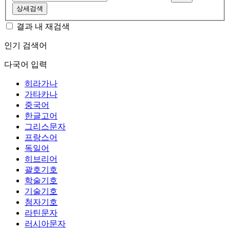
상세검색
결과 내 재검색
인기 검색어
다국어 입력
히라가나
가타카나
중국어
한글고어
그리스문자
프랑스어
독일어
히브리어
괄호기호
학술기호
기술기호
첨자기호
라틴문자
러시아문자