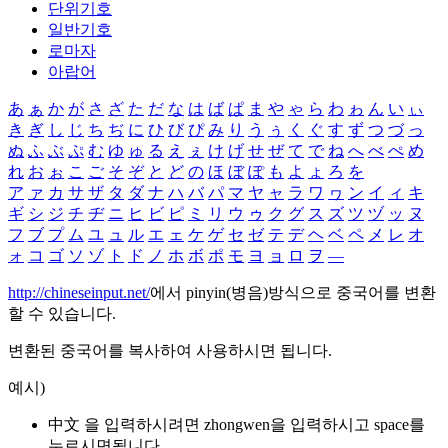
단위기호
일반기호
로마자
아랍어
あ
ぁ
か
が
さ
ざ
た
だ
な
は
ば
ぱ
ま
や
ゃ
ら
わ
ゎ
ん
い
ぃ
き
ぎ
し
じ
ち
ぢ
に
ひ
び
ぴ
み
り
う
ぅ
く
ぐ
す
ず
つ
づ
っ
ぬ
ふ
ぶ
ぷ
む
ゆ
ゅ
る
え
ぇ
け
げ
せ
ぜ
て
で
ね
へ
べ
ぺ
め
れ
お
ぉ
こ
ご
そ
ぞ
と
ど
の
ほ
ぼ
ぽ
も
よ
ょ
ろ
を
ア
ァ
カ
サ
ザ
タ
ダ
ナ
ハ
バ
パ
マ
ヤ
ャ
ラ
ワ
ヮ
ン
イ
ィ
キ
ギ
シ
ジ
チ
ヂ
ニ
ヒ
ビ
ピ
ミ
リ
ウ
ゥ
ク
グ
ス
ズ
ツ
ヅ
ッ
ヌ
フ
ブ
プ
ム
ユ
ュ
ル
エ
ェ
ケ
ゲ
セ
ゼ
テ
デ
ヘ
ベ
ペ
メ
レ
オ
ォ
コ
ゴ
ソ
ゾ
ト
ド
ノ
ホ
ボ
ポ
モ
ヨ
ョ
ロ
ヲ
―
http://chineseinput.net/
에서 pinyin(병음)방식으로 중국어를 변환
할 수 있습니다.
변환된 중국어를 복사하여 사용하시면 됩니다.
예시)
中文 을 입력하시려면
zhongwen
을 입력하시고 space를
누르시면됩니다.