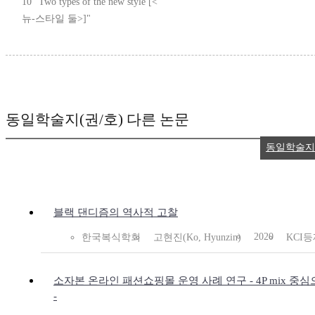
10 "Two types of the new style [<
뉴-스타일 둘>]"
동일학술지(권/호) 다른 논문
동일학술지
블랙 댄디즘의 역사적 고찰
2020
한국복식학회
고현진(Ko, Hyunzin)
KCI
소자본 온라인 패션쇼핑몰 운영 사례 연구 - 4P mix 중
-