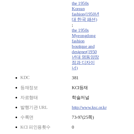
the 1950s
Korean
fashion(1950년
대 한국 패션)
;
the 1950s
Myeongdong
fashion
boutique and
designer(1950
년대 명동양장
점과 디자이
너)
KDC
381
등재정보
KCI등재
자료형태
학술저널
발행기관 URL
http://www.ksc.or.kr
수록면
73-97(25쪽)
KCI 피인용횟수
0