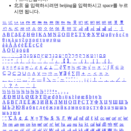
北京 을 입력하시려면
beijing
을 입력하시고 space를 누르
시면 됩니다.
ㅥ
ㅦ
ㅧ
ㅨ
ㅩ
ㅪ
ㅫ
ㅬ
ㅭ
ㅮ
ㅯ
ㅰ
ㅱ
ㅲ
ㅳ
ㅴ
ㅵ
ㅶ
ㅷ
ㅸ
ㅹ
ㅺ
ㅻ
ㅼ
ㅽ
ㅾ
ㅿ
ㆀ
ㆁ
ㆂ
ㆃ
ㆄ
ㆅ
ㆆ
ㆇ
ㆈ
ㆉ
ㆊ
ㆋ
ㆌ
ㆍ
ㆎ
Α
Β
Γ
Δ
Ε
Ζ
Η
Θ
Ι
Κ
Λ
Μ
Ν
Ξ
Ο
Π
Ρ
Σ
Τ
Υ
Φ
Χ
Ψ
Ω
α
β
γ
δ
ε
ζ
η
θ
ι
κ
λ
μ
ν
ξ
ο
π
ρ
σ
τ
υ
φ
χ
ψ
ω
á
à
Á
À
é
è
É
È
ç
Ç
ê
Ä
Ö
Ü
ä
ö
ü
ß
ְ
ֳ
ֲ
ֱ
ָ
ַ
ֵ
ֶ
ִ
ֹ
ּ
ֻ
ׂ
ׁ
ּ
ב
ה
נ
מ
צ
ת
ץ
ש
ד
ג
כ
ע
י
ח
ל
ך
ף
ק
ר
א
ט
ו
ן
ם
פ
‘
’
“
”
〔
〕
〈
〉
「
」
『
』
【
】
＂
（
）
［
］
｛
｝
±
×
÷
≠
≤
≥
∞
∴
♂
♀
∠
⊥
⌒
∂
∇
≡
≒
≪
≫
√
∽
∝
∵
∫
∬
∈
∋
⊆
⊇
⊂
⊃
∪
∩
∧
∨
￢
⇒
⇔
∀
∃
∮
∑
∏
＋
－
＜
＝
＞
、
。
·
‥
…
¨
〃
―
∥
＼
∼
´
～
ˇ
˘
˝
˚
˙
¸
˛
¡
¿
ː
！
＇
，
．
／
：
；
？
＾
＿
｀
｜
½
⅓
⅔
¼
¾
⅛
⅜
⅝
⅞
¹
²
³
⁴
ⁿ
₁
₂
₃
₄
Æ
Ð
Ħ
Ĳ
Ł
Ø
Œ
Þ
Ŧ
Ŋ
æ
đ
ð
ħ
ı
ĳ
ĸ
ŀ
ł
ø
œ
ß
þ
ŧ
ŋ
ŉ
А
Б
В
Г
Д
Е
Ё
Ж
З
И
Й
К
Л
М
Н
О
П
Р
С
Т
У
Ф
Х
Ц
Ч
Ш
Щ
Ъ
Ы
Ь
Э
Ю
Я
а
б
в
г
д
е
ё
ж
з
и
й
к
л
м
н
о
п
р
с
т
у
ф
х
ц
ч
ш
щ
ъ
ы
ь
э
ю
я
′
″
℃
Å
￠
￡
￥
¤
℉
‰
＄
％
Ｆ
￦
㎕
㎖
㎗
ℓ
㎘
㏄
㎣
㎤
㎥
㎦
㎙
㎚
㎛
㎜
㎝
㎞
㎟
㎠
㎡
㎢
㏊
㎍
㎎
㎏
㏏
㎈
㎉
㏈
㎧
㎨
㎰
㎱
㎲
㎳
㎴
㎵
㎶
㎷
㎸
㎹
㎀
㎁
㎂
㎃
㎄
㎺
㎻
㎽
㎾
㎿
㎐
㎑