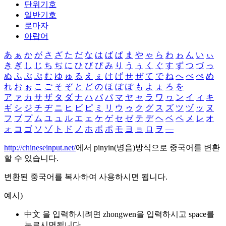
단위기호
일반기호
로마자
아랍어
あ
ぁ
か
が
さ
ざ
た
だ
な
は
ば
ぱ
ま
や
ゃ
ら
わ
ゎ
ん
い
ぃ
き
ぎ
し
じ
ち
ぢ
に
ひ
び
ぴ
み
り
う
ぅ
く
ぐ
す
ず
つ
づ
っ
ぬ
ふ
ぶ
ぷ
む
ゆ
ゅ
る
え
ぇ
け
げ
せ
ぜ
て
で
ね
へ
べ
ぺ
め
れ
お
ぉ
こ
ご
そ
ぞ
と
ど
の
ほ
ぼ
ぽ
も
よ
ょ
ろ
を
ア
ァ
カ
サ
ザ
タ
ダ
ナ
ハ
バ
パ
マ
ヤ
ャ
ラ
ワ
ヮ
ン
イ
ィ
キ
ギ
シ
ジ
チ
ヂ
ニ
ヒ
ビ
ピ
ミ
リ
ウ
ゥ
ク
グ
ス
ズ
ツ
ヅ
ッ
ヌ
フ
ブ
プ
ム
ユ
ュ
ル
エ
ェ
ケ
ゲ
セ
ゼ
テ
デ
ヘ
ベ
ペ
メ
レ
オ
ォ
コ
ゴ
ソ
ゾ
ト
ド
ノ
ホ
ボ
ポ
モ
ヨ
ョ
ロ
ヲ
―
http://chineseinput.net/
에서 pinyin(병음)방식으로 중국어를 변환
할 수 있습니다.
변환된 중국어를 복사하여 사용하시면 됩니다.
예시)
中文 을 입력하시려면
zhongwen
을 입력하시고 space를
누르시면됩니다.