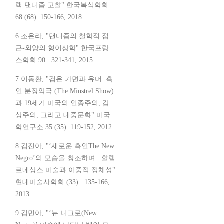
랙 댄디즘 고찰" 한국복식학회
68 (68): 150-166, 2018
6 조은라, "댄디즘의 철학적 접
근-외양의 형이상학" 한국프랑
스학회 90 : 321-341, 2015
7 이동환, "검은 가면과 유머: 흑
인 분장악극 (The Minstrel Show)
과 19세기 미국의 인종주의, 감
상주의, 그리고 대중문화" 미국
학연구소 35 (35): 119-152, 2012
8 김진아, "‘새로운 흑인The New
Negro’의 모습을 창조하며 : 할렘
르네상스 미술과 이중적 정체성"
현대미술사학회 (33) : 135-166,
2013
9 김민아, "‘뉴 니그로(New