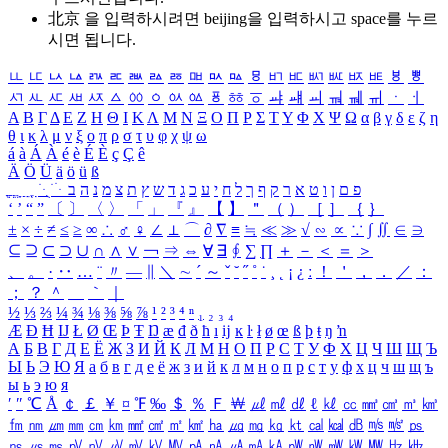
北京 을 입력하시려면
beijing
을 입력하시고 space를 누르
시면 됩니다.
ㅥ
ㅦ
ㅧ
ㅨ
ㅩ
ㅪ
ㅫ
ㅬ
ㅭ
ㅮ
ㅯ
ㅰ
ㅱ
ㅲ
ㅳ
ㅴ
ㅵ
ㅶ
ㅷ
ㅸ
ㅹ
ㅺ
ㅻ
ㅼ
ㅽ
ㅾ
ㅿ
ㆀ
ㆁ
ㆂ
ㆃ
ㆄ
ㆅ
ㆆ
ㆇ
ㆈ
ㆉ
ㆊ
ㆋ
ㆌ
ㆍ
ㆎ
Α
Β
Γ
Δ
Ε
Ζ
Η
Θ
Ι
Κ
Λ
Μ
Ν
Ξ
Ο
Π
Ρ
Σ
Τ
Υ
Φ
Χ
Ψ
Ω
α
β
γ
δ
ε
ζ
η
θ
ι
κ
λ
μ
ν
ξ
ο
π
ρ
σ
τ
υ
φ
χ
ψ
ω
á
à
Á
À
é
è
É
È
ç
Ç
ê
Ä
Ö
Ü
ä
ö
ü
ß
ְ
ֳ
ֲ
ֱ
ָ
ַ
ֵ
ֶ
ִ
ֹ
ּ
ֻ
ׂ
ׁ
ּ
ב
ה
נ
מ
צ
ת
ץ
ש
ד
ג
כ
ע
י
ח
ל
ך
ף
ק
ר
א
ט
ו
ן
ם
פ
‘
’
“
”
〔
〕
〈
〉
「
」
『
』
【
】
＂
（
）
［
］
｛
｝
±
×
÷
≠
≤
≥
∞
∴
♂
♀
∠
⊥
⌒
∂
∇
≡
≒
≪
≫
√
∽
∝
∵
∫
∬
∈
∋
⊆
⊇
⊂
⊃
∪
∩
∧
∨
￢
⇒
⇔
∀
∃
∮
∑
∏
＋
－
＜
＝
＞
、
。
·
‥
…
¨
〃
―
∥
＼
∼
´
～
ˇ
˘
˝
˚
˙
¸
˛
¡
¿
ː
！
＇
，
．
／
：
；
？
＾
＿
｀
｜
½
⅓
⅔
¼
¾
⅛
⅜
⅝
⅞
¹
²
³
⁴
ⁿ
₁
₂
₃
₄
Æ
Ð
Ħ
Ĳ
Ł
Ø
Œ
Þ
Ŧ
Ŋ
æ
đ
ð
ħ
ı
ĳ
ĸ
ŀ
ł
ø
œ
ß
þ
ŧ
ŋ
ŉ
А
Б
В
Г
Д
Е
Ё
Ж
З
И
Й
К
Л
М
Н
О
П
Р
С
Т
У
Ф
Х
Ц
Ч
Ш
Щ
Ъ
Ы
Ь
Э
Ю
Я
а
б
в
г
д
е
ё
ж
з
и
й
к
л
м
н
о
п
р
с
т
у
ф
х
ц
ч
ш
щ
ъ
ы
ь
э
ю
я
′
″
℃
Å
￠
￡
￥
¤
℉
‰
＄
％
Ｆ
￦
㎕
㎖
㎗
ℓ
㎘
㏄
㎣
㎤
㎥
㎦
㎙
㎚
㎛
㎜
㎝
㎞
㎟
㎠
㎡
㎢
㏊
㎍
㎎
㎏
㏏
㎈
㎉
㏈
㎧
㎨
㎰
㎱
㎲
㎳
㎴
㎵
㎶
㎷
㎸
㎹
㎀
㎁
㎂
㎃
㎄
㎺
㎻
㎽
㎾
㎿
㎐
㎑