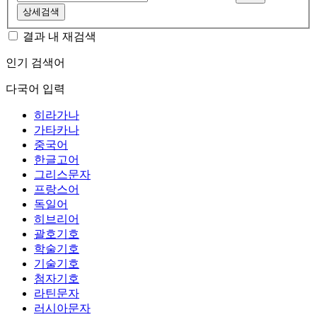
상세검색
결과 내 재검색
인기 검색어
다국어 입력
히라가나
가타카나
중국어
한글고어
그리스문자
프랑스어
독일어
히브리어
괄호기호
학술기호
기술기호
첨자기호
라틴문자
러시아문자