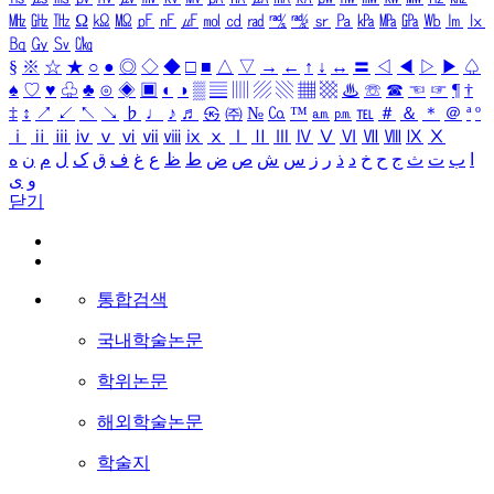
㎒
㎓
㎔
Ω
㏀
㏁
㎊
㎋
㎌
㏖
㏅
㎭
㎮
㎯
㏛
㎩
㎪
㎫
㎬
㏝
㏐
㏓
㏃
㏉
㏜
㏆
§
※
☆
★
○
●
◎
◇
◆
□
■
△
▽
→
←
↑
↓
↔
〓
◁
◀
▷
▶
♤
♠
♡
♥
♧
♣
⊙
◈
▣
◐
◑
▒
▤
▥
▨
▧
▦
▩
♨
☏
☎
☜
☞
¶
†
‡
↕
↗
↙
↖
↘
♭
♩
♪
♬
㉿
㈜
№
㏇
™
㏂
㏘
℡
＃
＆
＊
＠
ª
º
ⅰ
ⅱ
ⅲ
ⅳ
ⅴ
ⅵ
ⅶ
ⅷ
ⅸ
ⅹ
Ⅰ
Ⅱ
Ⅲ
Ⅳ
Ⅴ
Ⅵ
Ⅶ
Ⅷ
Ⅸ
Ⅹ
ا
ب
ت
ث
ج
ح
خ
د
ذ
ر
ز
س
ش
ص
ض
ط
ظ
ع
غ
ف
ق
ک
ل
م
ن
ه
و
ی
닫기
통합검색
국내학술논문
학위논문
해외학술논문
학술지