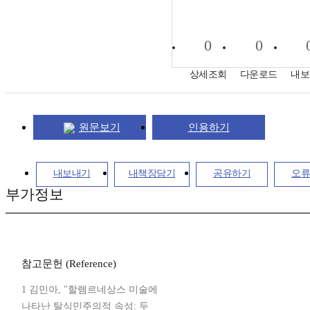
0
0
상세조회
다운로드
내보
원문보기
인용하기
내보내기
내책장담기
공유하기
오류
부가정보
참고문헌 (Reference)
1 김민아, "할렘르네상스 미술에
나타난 탈식민주의적 속성: 두