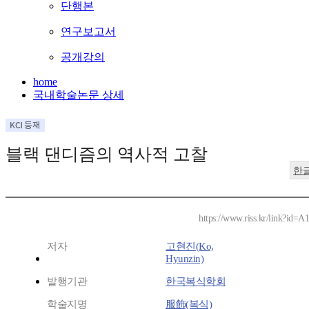
단행본
연구보고서
공개강의
home
국내학술논문 상세
블랙 댄디즘의 역사적 고찰
한
https://www.riss.kr/link?id=
저자
고현진(Ko,
Hyunzin)
발행기관
한국복식학회
학술지명
服飾(복식)