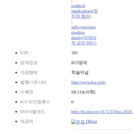
;
political
implications(정
치적 함의)
;
self-conscious
modern
dandy(자의식
적 모던 댄디)
KDC
381
등재정보
KCI등재
자료형태
학술저널
발행기관 URL
http://www.ksc.or.kr
수록면
98-116(19쪽)
KCI 피인용횟수
0
DOI식별코드
http://dx.doi.org/10.7233/jksc.2020
제공처
DBpia