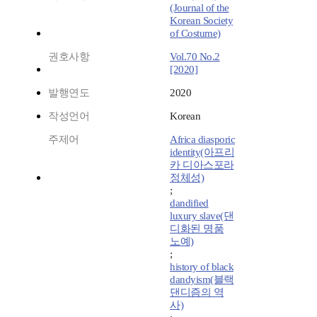
(Journal of the
Korean Society
of Costume)
권호사항
Vol.70 No.2
[2020]
발행연도
2020
작성언어
Korean
주제어
Africa diasporic
identity(아프리
카 디아스포라
정체성)
;
dandified
luxury slave(댄
디화된 명품
노예)
;
history of black
dandyism(블랙
댄디즘의 역
사)