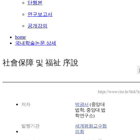
단행본
연구보고서
공개강의
home
국내학술논문 상세
社會保障 및 福祉 序說
https://www.riss.kr/link
저자
박광서
(중앙대
법학, 중앙대 법
학연구소)
발행기관
세계평화교수협
의회