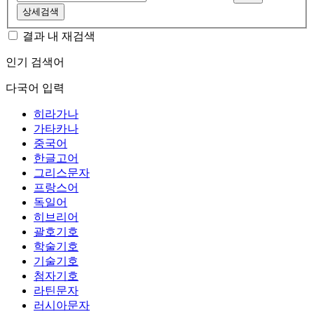
상세검색
결과 내 재검색
인기 검색어
다국어 입력
히라가나
가타카나
중국어
한글고어
그리스문자
프랑스어
독일어
히브리어
괄호기호
학술기호
기술기호
첨자기호
라틴문자
러시아문자