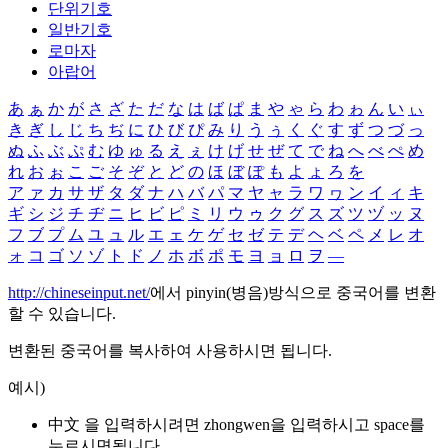
단위기호
일반기호
로마자
아랍어
あ
ぁ
か
が
さ
ざ
た
だ
な
は
ば
ぱ
ま
や
ゃ
ら
わ
ゎ
ん
い
ぃ
き
ぎ
し
じ
ち
ぢ
に
ひ
び
ぴ
み
り
う
ぅ
く
ぐ
す
ず
つ
づ
っ
ぬ
ふ
ぶ
ぷ
む
ゆ
ゅ
る
え
ぇ
け
げ
せ
ぜ
て
で
ね
へ
べ
ぺ
め
れ
お
ぉ
こ
ご
そ
ぞ
と
ど
の
ほ
ぼ
ぽ
も
よ
ょ
ろ
を
ア
ァ
カ
サ
ザ
タ
ダ
ナ
ハ
バ
パ
マ
ヤ
ャ
ラ
ワ
ヮ
ン
イ
ィ
キ
ギ
シ
ジ
チ
ヂ
ニ
ヒ
ビ
ピ
ミ
リ
ウ
ゥ
ク
グ
ス
ズ
ツ
ヅ
ッ
ヌ
フ
ブ
プ
ム
ユ
ュ
ル
エ
ェ
ケ
ゲ
セ
ゼ
テ
デ
ヘ
ベ
ペ
メ
レ
オ
ォ
コ
ゴ
ソ
ゾ
ト
ド
ノ
ホ
ボ
ポ
モ
ヨ
ョ
ロ
ヲ
―
http://chineseinput.net/
에서 pinyin(병음)방식으로 중국어를 변환
할 수 있습니다.
변환된 중국어를 복사하여 사용하시면 됩니다.
예시)
中文 을 입력하시려면
zhongwen
을 입력하시고 space를
누르시면됩니다.