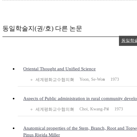
동일학술지(권/호) 다른 논문
동일학
Oriental Thought and Unified Science
Yoon, Se-Won
1973
세계평화교수협의회
Aspects of Public administration in rural community devel
Choi, Kwang-Pil
1973
세계평화교수협의회
Anatomical properties of the Stem, Branch, Root and Topw
Pinus Rigida Miller