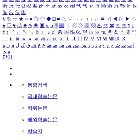
㎒
㎓
㎔
Ω
㏀
㏁
㎊
㎋
㎌
㏖
㏅
㎭
㎮
㎯
㏛
㎩
㎪
㎫
㎬
㏝
㏐
㏓
㏃
㏉
㏜
㏆
§
※
☆
★
○
●
◎
◇
◆
□
■
△
▽
→
←
↑
↓
↔
〓
◁
◀
▷
▶
♤
♠
♡
♥
♧
♣
⊙
◈
▣
◐
◑
▒
▤
▥
▨
▧
▦
▩
♨
☏
☎
☜
☞
¶
†
‡
↕
↗
↙
↖
↘
♭
♩
♪
♬
㉿
㈜
№
㏇
™
㏂
㏘
℡
＃
＆
＊
＠
ª
º
ⅰ
ⅱ
ⅲ
ⅳ
ⅴ
ⅵ
ⅶ
ⅷ
ⅸ
ⅹ
Ⅰ
Ⅱ
Ⅲ
Ⅳ
Ⅴ
Ⅵ
Ⅶ
Ⅷ
Ⅸ
Ⅹ
ا
ب
ت
ث
ج
ح
خ
د
ذ
ر
ز
س
ش
ص
ض
ط
ظ
ع
غ
ف
ق
ک
ل
م
ن
ه
و
ی
닫기
통합검색
국내학술논문
학위논문
해외학술논문
학술지