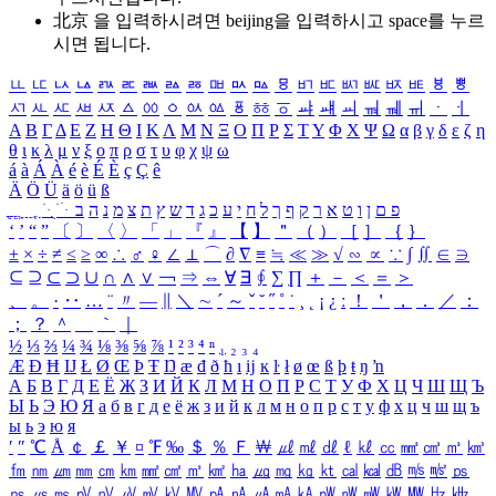
北京 을 입력하시려면
beijing
을 입력하시고 space를 누르
시면 됩니다.
ㅥ
ㅦ
ㅧ
ㅨ
ㅩ
ㅪ
ㅫ
ㅬ
ㅭ
ㅮ
ㅯ
ㅰ
ㅱ
ㅲ
ㅳ
ㅴ
ㅵ
ㅶ
ㅷ
ㅸ
ㅹ
ㅺ
ㅻ
ㅼ
ㅽ
ㅾ
ㅿ
ㆀ
ㆁ
ㆂ
ㆃ
ㆄ
ㆅ
ㆆ
ㆇ
ㆈ
ㆉ
ㆊ
ㆋ
ㆌ
ㆍ
ㆎ
Α
Β
Γ
Δ
Ε
Ζ
Η
Θ
Ι
Κ
Λ
Μ
Ν
Ξ
Ο
Π
Ρ
Σ
Τ
Υ
Φ
Χ
Ψ
Ω
α
β
γ
δ
ε
ζ
η
θ
ι
κ
λ
μ
ν
ξ
ο
π
ρ
σ
τ
υ
φ
χ
ψ
ω
á
à
Á
À
é
è
É
È
ç
Ç
ê
Ä
Ö
Ü
ä
ö
ü
ß
ְ
ֳ
ֲ
ֱ
ָ
ַ
ֵ
ֶ
ִ
ֹ
ּ
ֻ
ׂ
ׁ
ּ
ב
ה
נ
מ
צ
ת
ץ
ש
ד
ג
כ
ע
י
ח
ל
ך
ף
ק
ר
א
ט
ו
ן
ם
פ
‘
’
“
”
〔
〕
〈
〉
「
」
『
』
【
】
＂
（
）
［
］
｛
｝
±
×
÷
≠
≤
≥
∞
∴
♂
♀
∠
⊥
⌒
∂
∇
≡
≒
≪
≫
√
∽
∝
∵
∫
∬
∈
∋
⊆
⊇
⊂
⊃
∪
∩
∧
∨
￢
⇒
⇔
∀
∃
∮
∑
∏
＋
－
＜
＝
＞
、
。
·
‥
…
¨
〃
―
∥
＼
∼
´
～
ˇ
˘
˝
˚
˙
¸
˛
¡
¿
ː
！
＇
，
．
／
：
；
？
＾
＿
｀
｜
½
⅓
⅔
¼
¾
⅛
⅜
⅝
⅞
¹
²
³
⁴
ⁿ
₁
₂
₃
₄
Æ
Ð
Ħ
Ĳ
Ł
Ø
Œ
Þ
Ŧ
Ŋ
æ
đ
ð
ħ
ı
ĳ
ĸ
ŀ
ł
ø
œ
ß
þ
ŧ
ŋ
ŉ
А
Б
В
Г
Д
Е
Ё
Ж
З
И
Й
К
Л
М
Н
О
П
Р
С
Т
У
Ф
Х
Ц
Ч
Ш
Щ
Ъ
Ы
Ь
Э
Ю
Я
а
б
в
г
д
е
ё
ж
з
и
й
к
л
м
н
о
п
р
с
т
у
ф
х
ц
ч
ш
щ
ъ
ы
ь
э
ю
я
′
″
℃
Å
￠
￡
￥
¤
℉
‰
＄
％
Ｆ
￦
㎕
㎖
㎗
ℓ
㎘
㏄
㎣
㎤
㎥
㎦
㎙
㎚
㎛
㎜
㎝
㎞
㎟
㎠
㎡
㎢
㏊
㎍
㎎
㎏
㏏
㎈
㎉
㏈
㎧
㎨
㎰
㎱
㎲
㎳
㎴
㎵
㎶
㎷
㎸
㎹
㎀
㎁
㎂
㎃
㎄
㎺
㎻
㎽
㎾
㎿
㎐
㎑