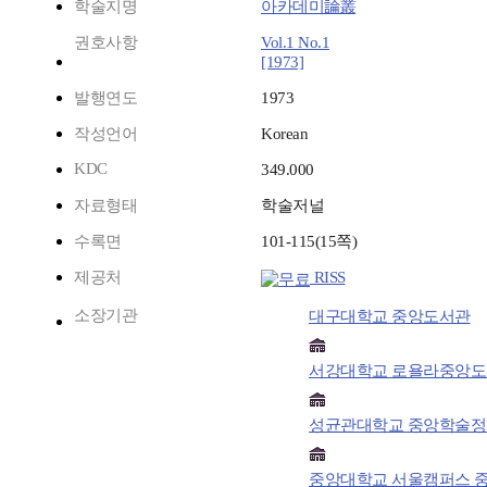
학술지명
아카데미論叢
권호사항
Vol.1 No.1
[1973]
발행연도
1973
작성언어
Korean
KDC
349.000
자료형태
학술저널
수록면
101-115(15쪽)
제공처
RISS
소장기관
대구대학교 중앙도서관
서강대학교 로욜라중앙
성균관대학교 중앙학술
중앙대학교 서울캠퍼스 