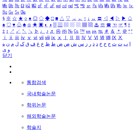
㎒
㎓
㎔
Ω
㏀
㏁
㎊
㎋
㎌
㏖
㏅
㎭
㎮
㎯
㏛
㎩
㎪
㎫
㎬
㏝
㏐
㏓
㏃
㏉
㏜
㏆
§
※
☆
★
○
●
◎
◇
◆
□
■
△
▽
→
←
↑
↓
↔
〓
◁
◀
▷
▶
♤
♠
♡
♥
♧
♣
⊙
◈
▣
◐
◑
▒
▤
▥
▨
▧
▦
▩
♨
☏
☎
☜
☞
¶
†
‡
↕
↗
↙
↖
↘
♭
♩
♪
♬
㉿
㈜
№
㏇
™
㏂
㏘
℡
＃
＆
＊
＠
ª
º
ⅰ
ⅱ
ⅲ
ⅳ
ⅴ
ⅵ
ⅶ
ⅷ
ⅸ
ⅹ
Ⅰ
Ⅱ
Ⅲ
Ⅳ
Ⅴ
Ⅵ
Ⅶ
Ⅷ
Ⅸ
Ⅹ
ا
ب
ت
ث
ج
ح
خ
د
ذ
ر
ز
س
ش
ص
ض
ط
ظ
ع
غ
ف
ق
ک
ل
م
ن
ه
و
ی
닫기
통합검색
국내학술논문
학위논문
해외학술논문
학술지