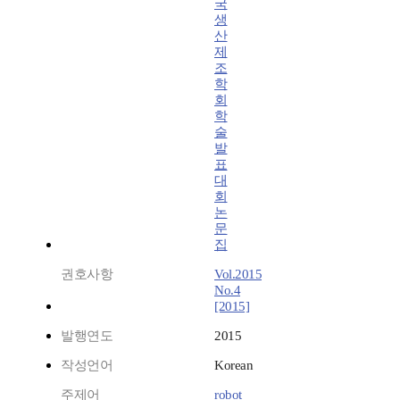
국
생
산
제
조
학
회
학
술
발
표
대
회
논
문
집
권호사항
Vol.2015
No.4
[2015]
발행연도
2015
작성언어
Korean
주제어
robot