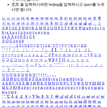
北京 을 입력하시려면
beijing
을 입력하시고 space를 누르
시면 됩니다.
ㅥ
ㅦ
ㅧ
ㅨ
ㅩ
ㅪ
ㅫ
ㅬ
ㅭ
ㅮ
ㅯ
ㅰ
ㅱ
ㅲ
ㅳ
ㅴ
ㅵ
ㅶ
ㅷ
ㅸ
ㅹ
ㅺ
ㅻ
ㅼ
ㅽ
ㅾ
ㅿ
ㆀ
ㆁ
ㆂ
ㆃ
ㆄ
ㆅ
ㆆ
ㆇ
ㆈ
ㆉ
ㆊ
ㆋ
ㆌ
ㆍ
ㆎ
Α
Β
Γ
Δ
Ε
Ζ
Η
Θ
Ι
Κ
Λ
Μ
Ν
Ξ
Ο
Π
Ρ
Σ
Τ
Υ
Φ
Χ
Ψ
Ω
α
β
γ
δ
ε
ζ
η
θ
ι
κ
λ
μ
ν
ξ
ο
π
ρ
σ
τ
υ
φ
χ
ψ
ω
á
à
Á
À
é
è
É
È
ç
Ç
ê
Ä
Ö
Ü
ä
ö
ü
ß
ְ
ֳ
ֲ
ֱ
ָ
ַ
ֵ
ֶ
ִ
ֹ
ּ
ֻ
ׂ
ׁ
ּ
ב
ה
נ
מ
צ
ת
ץ
ש
ד
ג
כ
ע
י
ח
ל
ך
ף
ק
ר
א
ט
ו
ן
ם
פ
‘
’
“
”
〔
〕
〈
〉
「
」
『
』
【
】
＂
（
）
［
］
｛
｝
±
×
÷
≠
≤
≥
∞
∴
♂
♀
∠
⊥
⌒
∂
∇
≡
≒
≪
≫
√
∽
∝
∵
∫
∬
∈
∋
⊆
⊇
⊂
⊃
∪
∩
∧
∨
￢
⇒
⇔
∀
∃
∮
∑
∏
＋
－
＜
＝
＞
、
。
·
‥
…
¨
〃
―
∥
＼
∼
´
～
ˇ
˘
˝
˚
˙
¸
˛
¡
¿
ː
！
＇
，
．
／
：
；
？
＾
＿
｀
｜
½
⅓
⅔
¼
¾
⅛
⅜
⅝
⅞
¹
²
³
⁴
ⁿ
₁
₂
₃
₄
Æ
Ð
Ħ
Ĳ
Ł
Ø
Œ
Þ
Ŧ
Ŋ
æ
đ
ð
ħ
ı
ĳ
ĸ
ŀ
ł
ø
œ
ß
þ
ŧ
ŋ
ŉ
А
Б
В
Г
Д
Е
Ё
Ж
З
И
Й
К
Л
М
Н
О
П
Р
С
Т
У
Ф
Х
Ц
Ч
Ш
Щ
Ъ
Ы
Ь
Э
Ю
Я
а
б
в
г
д
е
ё
ж
з
и
й
к
л
м
н
о
п
р
с
т
у
ф
х
ц
ч
ш
щ
ъ
ы
ь
э
ю
я
′
″
℃
Å
￠
￡
￥
¤
℉
‰
＄
％
Ｆ
￦
㎕
㎖
㎗
ℓ
㎘
㏄
㎣
㎤
㎥
㎦
㎙
㎚
㎛
㎜
㎝
㎞
㎟
㎠
㎡
㎢
㏊
㎍
㎎
㎏
㏏
㎈
㎉
㏈
㎧
㎨
㎰
㎱
㎲
㎳
㎴
㎵
㎶
㎷
㎸
㎹
㎀
㎁
㎂
㎃
㎄
㎺
㎻
㎽
㎾
㎿
㎐
㎑