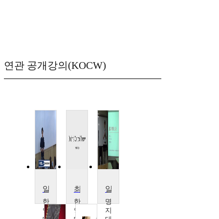
연관 공개강의(KOCW)
알고리즘 설계와 분석
최적제어이론
알고리즘
한
한
명
양
양
지