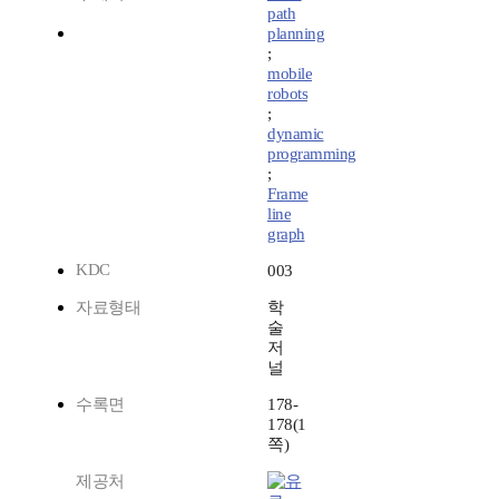
path
planning
;
mobile
robots
;
dynamic
programming
;
Frame
line
graph
KDC
003
자료형태
학
술
저
널
수록면
178-
178(1
쪽)
제공처