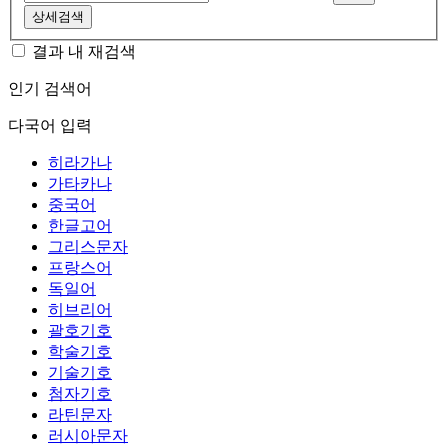
상세검색
결과 내 재검색
인기 검색어
다국어 입력
히라가나
가타카나
중국어
한글고어
그리스문자
프랑스어
독일어
히브리어
괄호기호
학술기호
기술기호
첨자기호
라틴문자
러시아문자