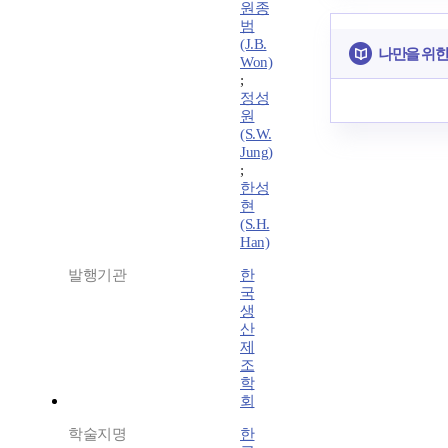
원종
범
(J.B.
나만을 위한
Won)
;
정성
원
(S.W.
Jung)
;
한성
현
(S.H.
Han)
발행기관
한
국
생
산
제
조
학
회
학술지명
한