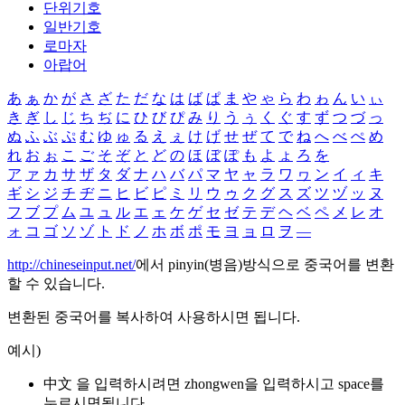
단위기호
일반기호
로마자
아랍어
あ
ぁ
か
が
さ
ざ
た
だ
な
は
ば
ぱ
ま
や
ゃ
ら
わ
ゎ
ん
い
ぃ
き
ぎ
し
じ
ち
ぢ
に
ひ
び
ぴ
み
り
う
ぅ
く
ぐ
す
ず
つ
づ
っ
ぬ
ふ
ぶ
ぷ
む
ゆ
ゅ
る
え
ぇ
け
げ
せ
ぜ
て
で
ね
へ
べ
ぺ
め
れ
お
ぉ
こ
ご
そ
ぞ
と
ど
の
ほ
ぼ
ぽ
も
よ
ょ
ろ
を
ア
ァ
カ
サ
ザ
タ
ダ
ナ
ハ
バ
パ
マ
ヤ
ャ
ラ
ワ
ヮ
ン
イ
ィ
キ
ギ
シ
ジ
チ
ヂ
ニ
ヒ
ビ
ピ
ミ
リ
ウ
ゥ
ク
グ
ス
ズ
ツ
ヅ
ッ
ヌ
フ
ブ
プ
ム
ユ
ュ
ル
エ
ェ
ケ
ゲ
セ
ゼ
テ
デ
ヘ
ベ
ペ
メ
レ
オ
ォ
コ
ゴ
ソ
ゾ
ト
ド
ノ
ホ
ボ
ポ
モ
ヨ
ョ
ロ
ヲ
―
http://chineseinput.net/
에서 pinyin(병음)방식으로 중국어를 변환
할 수 있습니다.
변환된 중국어를 복사하여 사용하시면 됩니다.
예시)
中文 을 입력하시려면
zhongwen
을 입력하시고 space를
누르시면됩니다.