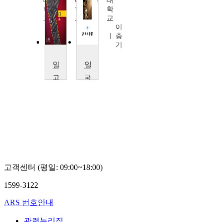
대
대
대
학
학
학
교
교
교
이
김
이
석
남
충
복
욱
기
알고리즘
알고리즘
고
국
려
립
대
부
학
경
교
대
유
학
용
교
재
권
오
흠
고객센터 (평일: 09:00~18:00)
1599-3122
ARS 번호안내
관련누리집