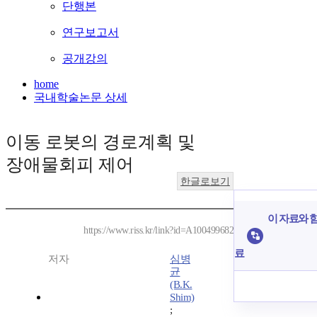
단행본
연구보고서
공개강의
home
국내학술논문 상세
이동 로봇의 경로계획 및
장애물회피 제어
한글로보기
이 자료와 함
https://www.riss.kr/link?id=A100499682
료
저자
심병
균
(B.K.
Shim)
;