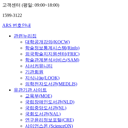
고객센터 (평일: 09:00~18:00)
1599-3122
ARS 번호안내
관련누리집
대학공개강의(KOCW)
학술정보통계시스템(Rinfo)
외국학술지지원센터(FRIC)
학술관계분석서비스(SAM)
사서커뮤니티
기관회원
지식나눔(LOOK)
의학전자도서관(MEDLIS)
유관기관 사이트
교육부(MOE)
국립장애인도서관(NLD)
국립중앙도서관(NL)
국회도서관(NAL)
연구윤리정보포털(CRE)
사이언스온 (ScienceON)