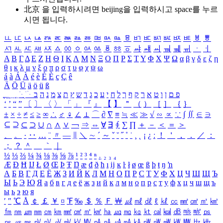
北京 을 입력하시려면
beijing
을 입력하시고 space를 누르
시면 됩니다.
ㅥ
ㅦ
ㅧ
ㅨ
ㅩ
ㅪ
ㅫ
ㅬ
ㅭ
ㅮ
ㅯ
ㅰ
ㅱ
ㅲ
ㅳ
ㅴ
ㅵ
ㅶ
ㅷ
ㅸ
ㅹ
ㅺ
ㅻ
ㅼ
ㅽ
ㅾ
ㅿ
ㆀ
ㆁ
ㆂ
ㆃ
ㆄ
ㆅ
ㆆ
ㆇ
ㆈ
ㆉ
ㆊ
ㆋ
ㆌ
ㆍ
ㆎ
Α
Β
Γ
Δ
Ε
Ζ
Η
Θ
Ι
Κ
Λ
Μ
Ν
Ξ
Ο
Π
Ρ
Σ
Τ
Υ
Φ
Χ
Ψ
Ω
α
β
γ
δ
ε
ζ
η
θ
ι
κ
λ
μ
ν
ξ
ο
π
ρ
σ
τ
υ
φ
χ
ψ
ω
á
à
Á
À
é
è
É
È
ç
Ç
ê
Ä
Ö
Ü
ä
ö
ü
ß
ְ
ֳ
ֲ
ֱ
ָ
ַ
ֵ
ֶ
ִ
ֹ
ּ
ֻ
ׂ
ׁ
ּ
ב
ה
נ
מ
צ
ת
ץ
ש
ד
ג
כ
ע
י
ח
ל
ך
ף
ק
ר
א
ט
ו
ן
ם
פ
‘
’
“
”
〔
〕
〈
〉
「
」
『
』
【
】
＂
（
）
［
］
｛
｝
±
×
÷
≠
≤
≥
∞
∴
♂
♀
∠
⊥
⌒
∂
∇
≡
≒
≪
≫
√
∽
∝
∵
∫
∬
∈
∋
⊆
⊇
⊂
⊃
∪
∩
∧
∨
￢
⇒
⇔
∀
∃
∮
∑
∏
＋
－
＜
＝
＞
、
。
·
‥
…
¨
〃
―
∥
＼
∼
´
～
ˇ
˘
˝
˚
˙
¸
˛
¡
¿
ː
！
＇
，
．
／
：
；
？
＾
＿
｀
｜
½
⅓
⅔
¼
¾
⅛
⅜
⅝
⅞
¹
²
³
⁴
ⁿ
₁
₂
₃
₄
Æ
Ð
Ħ
Ĳ
Ł
Ø
Œ
Þ
Ŧ
Ŋ
æ
đ
ð
ħ
ı
ĳ
ĸ
ŀ
ł
ø
œ
ß
þ
ŧ
ŋ
ŉ
А
Б
В
Г
Д
Е
Ё
Ж
З
И
Й
К
Л
М
Н
О
П
Р
С
Т
У
Ф
Х
Ц
Ч
Ш
Щ
Ъ
Ы
Ь
Э
Ю
Я
а
б
в
г
д
е
ё
ж
з
и
й
к
л
м
н
о
п
р
с
т
у
ф
х
ц
ч
ш
щ
ъ
ы
ь
э
ю
я
′
″
℃
Å
￠
￡
￥
¤
℉
‰
＄
％
Ｆ
￦
㎕
㎖
㎗
ℓ
㎘
㏄
㎣
㎤
㎥
㎦
㎙
㎚
㎛
㎜
㎝
㎞
㎟
㎠
㎡
㎢
㏊
㎍
㎎
㎏
㏏
㎈
㎉
㏈
㎧
㎨
㎰
㎱
㎲
㎳
㎴
㎵
㎶
㎷
㎸
㎹
㎀
㎁
㎂
㎃
㎄
㎺
㎻
㎽
㎾
㎿
㎐
㎑