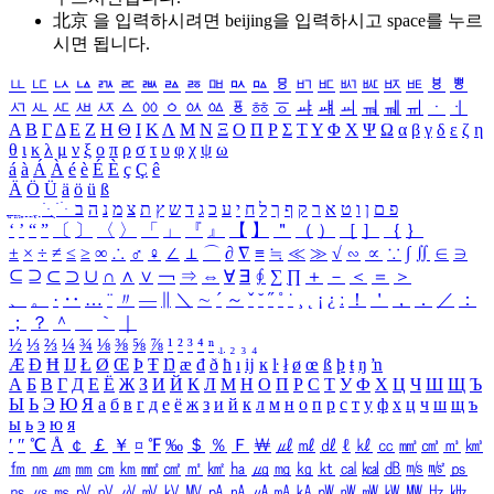
北京 을 입력하시려면
beijing
을 입력하시고 space를 누르
시면 됩니다.
ㅥ
ㅦ
ㅧ
ㅨ
ㅩ
ㅪ
ㅫ
ㅬ
ㅭ
ㅮ
ㅯ
ㅰ
ㅱ
ㅲ
ㅳ
ㅴ
ㅵ
ㅶ
ㅷ
ㅸ
ㅹ
ㅺ
ㅻ
ㅼ
ㅽ
ㅾ
ㅿ
ㆀ
ㆁ
ㆂ
ㆃ
ㆄ
ㆅ
ㆆ
ㆇ
ㆈ
ㆉ
ㆊ
ㆋ
ㆌ
ㆍ
ㆎ
Α
Β
Γ
Δ
Ε
Ζ
Η
Θ
Ι
Κ
Λ
Μ
Ν
Ξ
Ο
Π
Ρ
Σ
Τ
Υ
Φ
Χ
Ψ
Ω
α
β
γ
δ
ε
ζ
η
θ
ι
κ
λ
μ
ν
ξ
ο
π
ρ
σ
τ
υ
φ
χ
ψ
ω
á
à
Á
À
é
è
É
È
ç
Ç
ê
Ä
Ö
Ü
ä
ö
ü
ß
ְ
ֳ
ֲ
ֱ
ָ
ַ
ֵ
ֶ
ִ
ֹ
ּ
ֻ
ׂ
ׁ
ּ
ב
ה
נ
מ
צ
ת
ץ
ש
ד
ג
כ
ע
י
ח
ל
ך
ף
ק
ר
א
ט
ו
ן
ם
פ
‘
’
“
”
〔
〕
〈
〉
「
」
『
』
【
】
＂
（
）
［
］
｛
｝
±
×
÷
≠
≤
≥
∞
∴
♂
♀
∠
⊥
⌒
∂
∇
≡
≒
≪
≫
√
∽
∝
∵
∫
∬
∈
∋
⊆
⊇
⊂
⊃
∪
∩
∧
∨
￢
⇒
⇔
∀
∃
∮
∑
∏
＋
－
＜
＝
＞
、
。
·
‥
…
¨
〃
―
∥
＼
∼
´
～
ˇ
˘
˝
˚
˙
¸
˛
¡
¿
ː
！
＇
，
．
／
：
；
？
＾
＿
｀
｜
½
⅓
⅔
¼
¾
⅛
⅜
⅝
⅞
¹
²
³
⁴
ⁿ
₁
₂
₃
₄
Æ
Ð
Ħ
Ĳ
Ł
Ø
Œ
Þ
Ŧ
Ŋ
æ
đ
ð
ħ
ı
ĳ
ĸ
ŀ
ł
ø
œ
ß
þ
ŧ
ŋ
ŉ
А
Б
В
Г
Д
Е
Ё
Ж
З
И
Й
К
Л
М
Н
О
П
Р
С
Т
У
Ф
Х
Ц
Ч
Ш
Щ
Ъ
Ы
Ь
Э
Ю
Я
а
б
в
г
д
е
ё
ж
з
и
й
к
л
м
н
о
п
р
с
т
у
ф
х
ц
ч
ш
щ
ъ
ы
ь
э
ю
я
′
″
℃
Å
￠
￡
￥
¤
℉
‰
＄
％
Ｆ
￦
㎕
㎖
㎗
ℓ
㎘
㏄
㎣
㎤
㎥
㎦
㎙
㎚
㎛
㎜
㎝
㎞
㎟
㎠
㎡
㎢
㏊
㎍
㎎
㎏
㏏
㎈
㎉
㏈
㎧
㎨
㎰
㎱
㎲
㎳
㎴
㎵
㎶
㎷
㎸
㎹
㎀
㎁
㎂
㎃
㎄
㎺
㎻
㎽
㎾
㎿
㎐
㎑