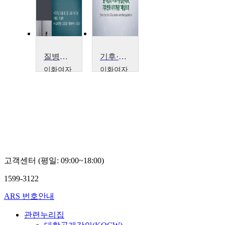
질병과 가난한 삶
기후·환경변화예측연구센터 대학중점연구소 선정기념 학술행사
이화여자
이화여자
대학교
대학교
서명석
최영아
(한국
기상학
회장),
최용
상, 조
상미,
김원무
(APEC
고객센터 (평일: 09:00~18:00)
기후센
터 선
1599-3122
임연구
원), 민
ARS 번호안내
배현,
전종
관련누리집
설, 이