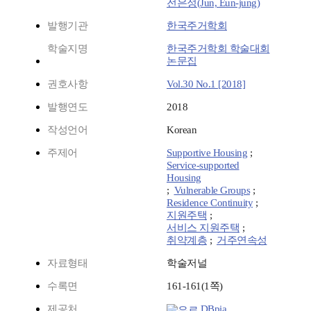
전은정(Jun, Eun-jung)
발행기관
한국주거학회
학술지명
한국주거학회 학술대회
논문집
권호사항
Vol.30 No.1 [2018]
발행연도
2018
작성언어
Korean
주제어
Supportive Housing
;
Service-supported
Housing
;
Vulnerable Groups
;
Residence Continuity
;
지원주택
;
서비스 지원주택
;
취약계층
;
거주연속성
자료형태
학술저널
수록면
161-161(1쪽)
제공처
DBpia