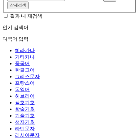
상세검색
결과 내 재검색
인기 검색어
다국어 입력
히라가나
가타카나
중국어
한글고어
그리스문자
프랑스어
독일어
히브리어
괄호기호
학술기호
기술기호
첨자기호
라틴문자
러시아문자