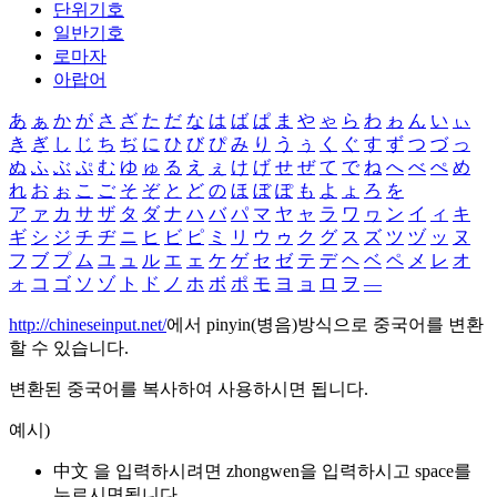
단위기호
일반기호
로마자
아랍어
あ
ぁ
か
が
さ
ざ
た
だ
な
は
ば
ぱ
ま
や
ゃ
ら
わ
ゎ
ん
い
ぃ
き
ぎ
し
じ
ち
ぢ
に
ひ
び
ぴ
み
り
う
ぅ
く
ぐ
す
ず
つ
づ
っ
ぬ
ふ
ぶ
ぷ
む
ゆ
ゅ
る
え
ぇ
け
げ
せ
ぜ
て
で
ね
へ
べ
ぺ
め
れ
お
ぉ
こ
ご
そ
ぞ
と
ど
の
ほ
ぼ
ぽ
も
よ
ょ
ろ
を
ア
ァ
カ
サ
ザ
タ
ダ
ナ
ハ
バ
パ
マ
ヤ
ャ
ラ
ワ
ヮ
ン
イ
ィ
キ
ギ
シ
ジ
チ
ヂ
ニ
ヒ
ビ
ピ
ミ
リ
ウ
ゥ
ク
グ
ス
ズ
ツ
ヅ
ッ
ヌ
フ
ブ
プ
ム
ユ
ュ
ル
エ
ェ
ケ
ゲ
セ
ゼ
テ
デ
ヘ
ベ
ペ
メ
レ
オ
ォ
コ
ゴ
ソ
ゾ
ト
ド
ノ
ホ
ボ
ポ
モ
ヨ
ョ
ロ
ヲ
―
http://chineseinput.net/
에서 pinyin(병음)방식으로 중국어를 변환
할 수 있습니다.
변환된 중국어를 복사하여 사용하시면 됩니다.
예시)
中文 을 입력하시려면
zhongwen
을 입력하시고 space를
누르시면됩니다.