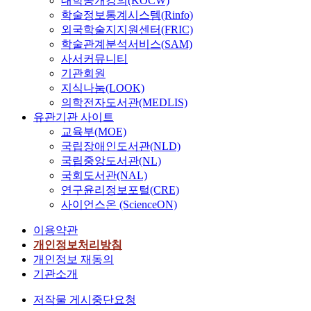
대학공개강의(KOCW)
미경
학술정보통계시스템(Rinfo)
(르호
외국학술지지원센터(FRIC)
봇비지
학술관계분석서비스(SAM)
니스인
사서커뮤니티
큐베이
터 상
기관회원
무), 전
지식나눔(LOOK)
혜숙
의학전자도서관(MEDLIS)
박사
유관기관 사이트
교육부(MOE)
국립장애인도서관(NLD)
국립중앙도서관(NL)
국회도서관(NAL)
연구윤리정보포털(CRE)
사이언스온 (ScienceON)
이용약관
개인정보처리방침
개인정보 재동의
기관소개
저작물 게시중단요청