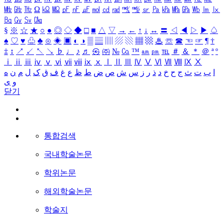
㎒
㎓
㎔
Ω
㏀
㏁
㎊
㎋
㎌
㏖
㏅
㎭
㎮
㎯
㏛
㎩
㎪
㎫
㎬
㏝
㏐
㏓
㏃
㏉
㏜
㏆
§
※
☆
★
○
●
◎
◇
◆
□
■
△
▽
→
←
↑
↓
↔
〓
◁
◀
▷
▶
♤
♠
♡
♥
♧
♣
⊙
◈
▣
◐
◑
▒
▤
▥
▨
▧
▦
▩
♨
☏
☎
☜
☞
¶
†
‡
↕
↗
↙
↖
↘
♭
♩
♪
♬
㉿
㈜
№
㏇
™
㏂
㏘
℡
＃
＆
＊
＠
ª
º
ⅰ
ⅱ
ⅲ
ⅳ
ⅴ
ⅵ
ⅶ
ⅷ
ⅸ
ⅹ
Ⅰ
Ⅱ
Ⅲ
Ⅳ
Ⅴ
Ⅵ
Ⅶ
Ⅷ
Ⅸ
Ⅹ
ا
ب
ت
ث
ج
ح
خ
د
ذ
ر
ز
س
ش
ص
ض
ط
ظ
ع
غ
ف
ق
ک
ل
م
ن
ه
و
ی
닫기
통합검색
국내학술논문
학위논문
해외학술논문
학술지