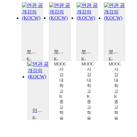
부흥회의 종교, 개신교 II
부흥회의 종교, 개신교 II
부흥회의 종교, 개신교Ⅰ
부흥회의 종교, 개신교Ⅰ
K-
K-
K-
K-
MOOC
MOOC
MOOC
MOOC
서
서
서
서
강
강
강
강
대
대
대
대
학
학
학
학
교
교
교
교
K
K
K
K
종
종
종
종
교
교
교
교
어머니 마리아와 함께 기도하는 한국 천주교Ⅰ
학
학
학
학
K-
술
술
술
술
MOOC
확
확
확
확
서
산
산
산
산
강
연
연
연
연