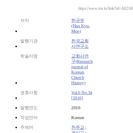
https://www.riss.kr/link?id=A8234
저자
한규무
(Han Kyu-
Moo)
발행기관
한국교회
사연구소
학술지명
교회사연
구(Research
journal of
Korean
Church
History)
권호사항
Vol.0 No.34
[2010]
발행연도
2010
작성언어
Korean
주제어
천주교
;
개신교
;