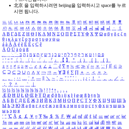
北京 을 입력하시려면
beijing
을 입력하시고 space를 누르
시면 됩니다.
ㅥ
ㅦ
ㅧ
ㅨ
ㅩ
ㅪ
ㅫ
ㅬ
ㅭ
ㅮ
ㅯ
ㅰ
ㅱ
ㅲ
ㅳ
ㅴ
ㅵ
ㅶ
ㅷ
ㅸ
ㅹ
ㅺ
ㅻ
ㅼ
ㅽ
ㅾ
ㅿ
ㆀ
ㆁ
ㆂ
ㆃ
ㆄ
ㆅ
ㆆ
ㆇ
ㆈ
ㆉ
ㆊ
ㆋ
ㆌ
ㆍ
ㆎ
Α
Β
Γ
Δ
Ε
Ζ
Η
Θ
Ι
Κ
Λ
Μ
Ν
Ξ
Ο
Π
Ρ
Σ
Τ
Υ
Φ
Χ
Ψ
Ω
α
β
γ
δ
ε
ζ
η
θ
ι
κ
λ
μ
ν
ξ
ο
π
ρ
σ
τ
υ
φ
χ
ψ
ω
á
à
Á
À
é
è
É
È
ç
Ç
ê
Ä
Ö
Ü
ä
ö
ü
ß
ְ
ֳ
ֲ
ֱ
ָ
ַ
ֵ
ֶ
ִ
ֹ
ּ
ֻ
ׂ
ׁ
ּ
ב
ה
נ
מ
צ
ת
ץ
ש
ד
ג
כ
ע
י
ח
ל
ך
ף
ק
ר
א
ט
ו
ן
ם
פ
‘
’
“
”
〔
〕
〈
〉
「
」
『
』
【
】
＂
（
）
［
］
｛
｝
±
×
÷
≠
≤
≥
∞
∴
♂
♀
∠
⊥
⌒
∂
∇
≡
≒
≪
≫
√
∽
∝
∵
∫
∬
∈
∋
⊆
⊇
⊂
⊃
∪
∩
∧
∨
￢
⇒
⇔
∀
∃
∮
∑
∏
＋
－
＜
＝
＞
、
。
·
‥
…
¨
〃
―
∥
＼
∼
´
～
ˇ
˘
˝
˚
˙
¸
˛
¡
¿
ː
！
＇
，
．
／
：
；
？
＾
＿
｀
｜
½
⅓
⅔
¼
¾
⅛
⅜
⅝
⅞
¹
²
³
⁴
ⁿ
₁
₂
₃
₄
Æ
Ð
Ħ
Ĳ
Ł
Ø
Œ
Þ
Ŧ
Ŋ
æ
đ
ð
ħ
ı
ĳ
ĸ
ŀ
ł
ø
œ
ß
þ
ŧ
ŋ
ŉ
А
Б
В
Г
Д
Е
Ё
Ж
З
И
Й
К
Л
М
Н
О
П
Р
С
Т
У
Ф
Х
Ц
Ч
Ш
Щ
Ъ
Ы
Ь
Э
Ю
Я
а
б
в
г
д
е
ё
ж
з
и
й
к
л
м
н
о
п
р
с
т
у
ф
х
ц
ч
ш
щ
ъ
ы
ь
э
ю
я
′
″
℃
Å
￠
￡
￥
¤
℉
‰
＄
％
Ｆ
￦
㎕
㎖
㎗
ℓ
㎘
㏄
㎣
㎤
㎥
㎦
㎙
㎚
㎛
㎜
㎝
㎞
㎟
㎠
㎡
㎢
㏊
㎍
㎎
㎏
㏏
㎈
㎉
㏈
㎧
㎨
㎰
㎱
㎲
㎳
㎴
㎵
㎶
㎷
㎸
㎹
㎀
㎁
㎂
㎃
㎄
㎺
㎻
㎽
㎾
㎿
㎐
㎑