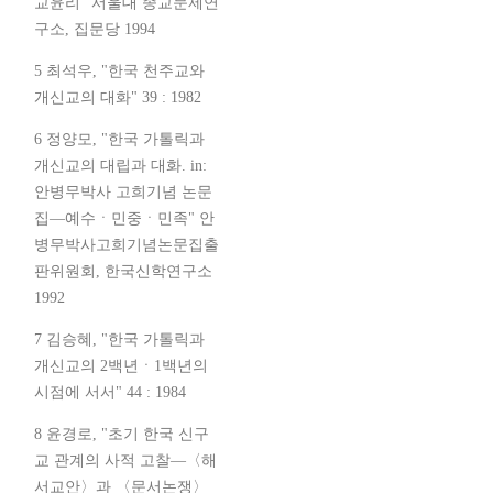
교윤리" 서울대 종교문제연
구소, 집문당 1994
5 최석우, "한국 천주교와
개신교의 대화" 39 : 1982
6 정양모, "한국 가톨릭과
개신교의 대립과 대화. in:
안병무박사 고희기념 논문
집—예수ㆍ민중ㆍ민족" 안
병무박사고희기념논문집출
판위원회, 한국신학연구소
1992
7 김승혜, "한국 가톨릭과
개신교의 2백년ㆍ1백년의
시점에 서서" 44 : 1984
8 윤경로, "초기 한국 신구
교 관계의 사적 고찰—〈해
서교안〉과 〈문서논쟁〉