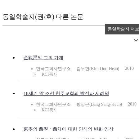
동일학술지(권/호) 다른 논문
동일학술지 더
金範禹와 그의 가계
2010
한국교회사연구소
김두헌(Kim Doo-Hean)
KCI등재
18세기 말 조선 천주교회의 발전과 세례명
2010
한국교회사연구소
방상근(Bang Sang-Keun)
KCI등재
東學의 西學ㆍ西洋에 대한 인식의 변화 양상