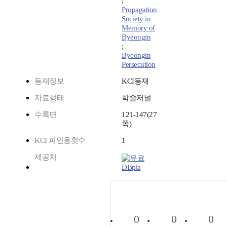
;
Propagation
Society in
Memory of
Byeongin
;
Byeongin
Persecution
등재정보
KCI등재
자료형태
학술저널
수록면
121-147(27
쪽)
KCI 피인용횟수
1
제공처
DBpia
0
0
0