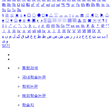
㎒
㎓
㎔
Ω
㏀
㏁
㎊
㎋
㎌
㏖
㏅
㎭
㎮
㎯
㏛
㎩
㎪
㎫
㎬
㏝
㏐
㏓
㏃
㏉
㏜
㏆
§
※
☆
★
○
●
◎
◇
◆
□
■
△
▽
→
←
↑
↓
↔
〓
◁
◀
▷
▶
♤
♠
♡
♥
♧
♣
⊙
◈
▣
◐
◑
▒
▤
▥
▨
▧
▦
▩
♨
☏
☎
☜
☞
¶
†
‡
↕
↗
↙
↖
↘
♭
♩
♪
♬
㉿
㈜
№
㏇
™
㏂
㏘
℡
＃
＆
＊
＠
ª
º
ⅰ
ⅱ
ⅲ
ⅳ
ⅴ
ⅵ
ⅶ
ⅷ
ⅸ
ⅹ
Ⅰ
Ⅱ
Ⅲ
Ⅳ
Ⅴ
Ⅵ
Ⅶ
Ⅷ
Ⅸ
Ⅹ
ا
ب
ت
ث
ج
ح
خ
د
ذ
ر
ز
س
ش
ص
ض
ط
ظ
ع
غ
ف
ق
ک
ل
م
ن
ه
و
ی
닫기
통합검색
국내학술논문
학위논문
해외학술논문
학술지