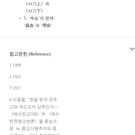
《사기上》과
《사기下》
5. ‘계승’의 문제 :
‘義血’과 ‘導線’
참고문헌 (Reference)
1 1999
2 1921
3 1917
4 신광철, "한말 한국 천주
교와 개신교의 상호인식—
《예수진교패》와 《예수
텬쥬량교변론》을 중심으
로. in: 종교다원주의와 종