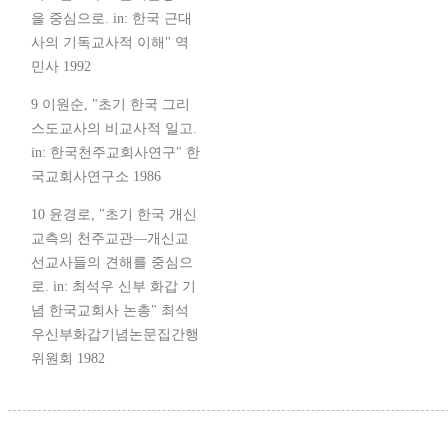
을 중심으로. in: 한국 근대
사의 기독교사적 이해" 역
민사 1992
9 이원순, "초기 한국 그리
스도교사의 비교사적 일고.
in: 한국천주교회사연구" 한
국교회사연구소 1986
10 윤경로, "초기 한국 개신
교측의 천주교관—개신교
선교사들의 견해를 중심으
로. in: 최석우 신부 화갑 기
념 한국교회사 논총" 최석
우신부화갑기념논문집간행
위원회 1982