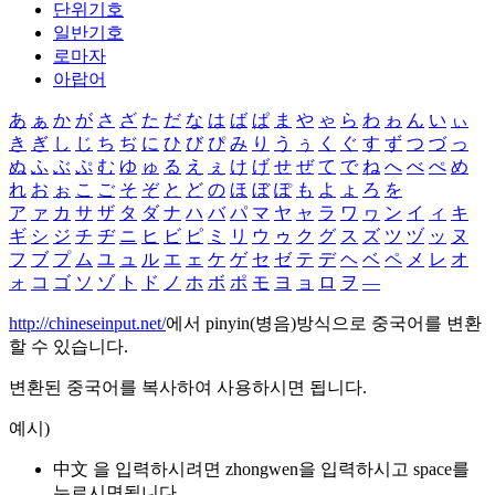
단위기호
일반기호
로마자
아랍어
あ
ぁ
か
が
さ
ざ
た
だ
な
は
ば
ぱ
ま
や
ゃ
ら
わ
ゎ
ん
い
ぃ
き
ぎ
し
じ
ち
ぢ
に
ひ
び
ぴ
み
り
う
ぅ
く
ぐ
す
ず
つ
づ
っ
ぬ
ふ
ぶ
ぷ
む
ゆ
ゅ
る
え
ぇ
け
げ
せ
ぜ
て
で
ね
へ
べ
ぺ
め
れ
お
ぉ
こ
ご
そ
ぞ
と
ど
の
ほ
ぼ
ぽ
も
よ
ょ
ろ
を
ア
ァ
カ
サ
ザ
タ
ダ
ナ
ハ
バ
パ
マ
ヤ
ャ
ラ
ワ
ヮ
ン
イ
ィ
キ
ギ
シ
ジ
チ
ヂ
ニ
ヒ
ビ
ピ
ミ
リ
ウ
ゥ
ク
グ
ス
ズ
ツ
ヅ
ッ
ヌ
フ
ブ
プ
ム
ユ
ュ
ル
エ
ェ
ケ
ゲ
セ
ゼ
テ
デ
ヘ
ベ
ペ
メ
レ
オ
ォ
コ
ゴ
ソ
ゾ
ト
ド
ノ
ホ
ボ
ポ
モ
ヨ
ョ
ロ
ヲ
―
http://chineseinput.net/
에서 pinyin(병음)방식으로 중국어를 변환
할 수 있습니다.
변환된 중국어를 복사하여 사용하시면 됩니다.
예시)
中文 을 입력하시려면
zhongwen
을 입력하시고 space를
누르시면됩니다.