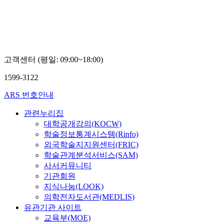
대
구
구
구
구
학
소
소
소
소
교
박
박
박
박
K
정
정
종
종
종
환
환
현
현
교
외
외
(대
(대
학
고객센터 (평일: 09:00~18:00)
(대
(대
표
표
술
표
표
교
교
확
1599-3122
교
교
수)
수)
산
수:
수:
외
외
연
ARS 번호안내
박
박
구
정
정
소
관련누리집
환)
환)
최
대학공개강의(KOCW)
우
학술정보통계시스템(Rinfo)
혁
외국학술지지원센터(FRIC)
학술관계분석서비스(SAM)
사서커뮤니티
기관회원
지식나눔(LOOK)
의학전자도서관(MEDLIS)
유관기관 사이트
교육부(MOE)