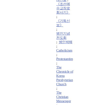
《조선예
수교장로
회사기》
;
《기독신
보》
;
병인기념
전도회
;
병인박해
;
Catholicism
;
Protestantim
;
The
Chronicle of
Korea
Presbyterian
Church
;
The
Christian
Messenger