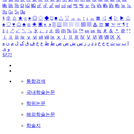
㎒
㎓
㎔
Ω
㏀
㏁
㎊
㎋
㎌
㏖
㏅
㎭
㎮
㎯
㏛
㎩
㎪
㎫
㎬
㏝
㏐
㏓
㏃
㏉
㏜
㏆
§
※
☆
★
○
●
◎
◇
◆
□
■
△
▽
→
←
↑
↓
↔
〓
◁
◀
▷
▶
♤
♠
♡
♥
♧
♣
⊙
◈
▣
◐
◑
▒
▤
▥
▨
▧
▦
▩
♨
☏
☎
☜
☞
¶
†
‡
↕
↗
↙
↖
↘
♭
♩
♪
♬
㉿
㈜
№
㏇
™
㏂
㏘
℡
＃
＆
＊
＠
ª
º
ⅰ
ⅱ
ⅲ
ⅳ
ⅴ
ⅵ
ⅶ
ⅷ
ⅸ
ⅹ
Ⅰ
Ⅱ
Ⅲ
Ⅳ
Ⅴ
Ⅵ
Ⅶ
Ⅷ
Ⅸ
Ⅹ
ا
ب
ت
ث
ج
ح
خ
د
ذ
ر
ز
س
ش
ص
ض
ط
ظ
ع
غ
ف
ق
ک
ل
م
ن
ه
و
ی
닫기
통합검색
국내학술논문
학위논문
해외학술논문
학술지