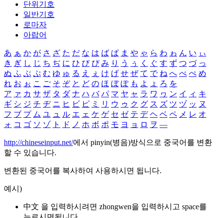
단위기호
일반기호
로마자
아랍어
あ
ぁ
か
が
さ
ざ
た
だ
な
は
ば
ぱ
ま
や
ゃ
ら
わ
ゎ
ん
い
ぃ
き
ぎ
し
じ
ち
ぢ
に
ひ
び
ぴ
み
り
う
ぅ
く
ぐ
す
ず
つ
づ
っ
ぬ
ふ
ぶ
ぷ
む
ゆ
ゅ
る
え
ぇ
け
げ
せ
ぜ
て
で
ね
へ
べ
ぺ
め
れ
お
ぉ
こ
ご
そ
ぞ
と
ど
の
ほ
ぼ
ぽ
も
よ
ょ
ろ
を
ア
ァ
カ
サ
ザ
タ
ダ
ナ
ハ
バ
パ
マ
ヤ
ャ
ラ
ワ
ヮ
ン
イ
ィ
キ
ギ
シ
ジ
チ
ヂ
ニ
ヒ
ビ
ピ
ミ
リ
ウ
ゥ
ク
グ
ス
ズ
ツ
ヅ
ッ
ヌ
フ
ブ
プ
ム
ユ
ュ
ル
エ
ェ
ケ
ゲ
セ
ゼ
テ
デ
ヘ
ベ
ペ
メ
レ
オ
ォ
コ
ゴ
ソ
ゾ
ト
ド
ノ
ホ
ボ
ポ
モ
ヨ
ョ
ロ
ヲ
―
http://chineseinput.net/
에서 pinyin(병음)방식으로 중국어를 변환
할 수 있습니다.
변환된 중국어를 복사하여 사용하시면 됩니다.
예시)
中文 을 입력하시려면
zhongwen
을 입력하시고 space를
누르시면됩니다.