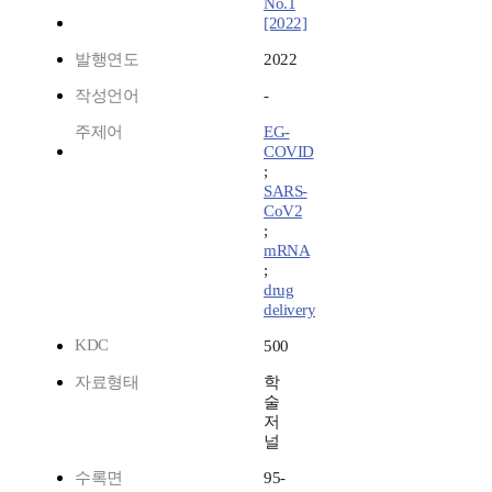
No.1
[2022]
발행연도
2022
작성언어
-
주제어
EG-
COVID
;
SARS-
CoV2
;
mRNA
;
drug
delivery
KDC
500
자료형태
학
술
저
널
수록면
95-