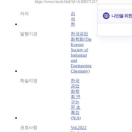
https://www.riss.kr/link?id=A108371257
저자
김
나만을 위한
석
현
발행기관
한국공업
화학회(The
Korean
Society of
Industrial
and
Engineering
Chemistry)
학술지명
한국
공업
화학
회 연
구논
문 초
록집
(N/A)
권호사항
Vol.2022