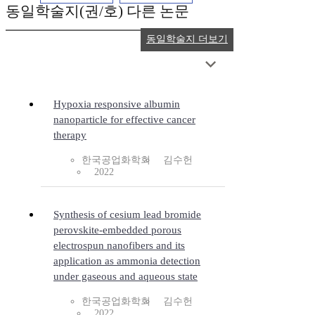
동일학술지(권/호) 다른 논문
동일학술지 더보기
Hypoxia responsive albumin
nanoparticle for effective cancer
therapy
한국공업화학회
김수헌
2022
Synthesis of cesium lead bromide
perovskite-embedded porous
electrospun nanofibers and its
application as ammonia detection
under gaseous and aqueous state
한국공업화학회
김수헌
2022