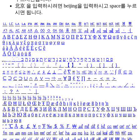
北京 을 입력하시려면
beijing
을 입력하시고 space를 누르
시면 됩니다.
ㅥ
ㅦ
ㅧ
ㅨ
ㅩ
ㅪ
ㅫ
ㅬ
ㅭ
ㅮ
ㅯ
ㅰ
ㅱ
ㅲ
ㅳ
ㅴ
ㅵ
ㅶ
ㅷ
ㅸ
ㅹ
ㅺ
ㅻ
ㅼ
ㅽ
ㅾ
ㅿ
ㆀ
ㆁ
ㆂ
ㆃ
ㆄ
ㆅ
ㆆ
ㆇ
ㆈ
ㆉ
ㆊ
ㆋ
ㆌ
ㆍ
ㆎ
Α
Β
Γ
Δ
Ε
Ζ
Η
Θ
Ι
Κ
Λ
Μ
Ν
Ξ
Ο
Π
Ρ
Σ
Τ
Υ
Φ
Χ
Ψ
Ω
α
β
γ
δ
ε
ζ
η
θ
ι
κ
λ
μ
ν
ξ
ο
π
ρ
σ
τ
υ
φ
χ
ψ
ω
á
à
Á
À
é
è
É
È
ç
Ç
ê
Ä
Ö
Ü
ä
ö
ü
ß
ְ
ֳ
ֲ
ֱ
ָ
ַ
ֵ
ֶ
ִ
ֹ
ּ
ֻ
ׂ
ׁ
ּ
ב
ה
נ
מ
צ
ת
ץ
ש
ד
ג
כ
ע
י
ח
ל
ך
ף
ק
ר
א
ט
ו
ן
ם
פ
‘
’
“
”
〔
〕
〈
〉
「
」
『
』
【
】
＂
（
）
［
］
｛
｝
±
×
÷
≠
≤
≥
∞
∴
♂
♀
∠
⊥
⌒
∂
∇
≡
≒
≪
≫
√
∽
∝
∵
∫
∬
∈
∋
⊆
⊇
⊂
⊃
∪
∩
∧
∨
￢
⇒
⇔
∀
∃
∮
∑
∏
＋
－
＜
＝
＞
、
。
·
‥
…
¨
〃
―
∥
＼
∼
´
～
ˇ
˘
˝
˚
˙
¸
˛
¡
¿
ː
！
＇
，
．
／
：
；
？
＾
＿
｀
｜
½
⅓
⅔
¼
¾
⅛
⅜
⅝
⅞
¹
²
³
⁴
ⁿ
₁
₂
₃
₄
Æ
Ð
Ħ
Ĳ
Ł
Ø
Œ
Þ
Ŧ
Ŋ
æ
đ
ð
ħ
ı
ĳ
ĸ
ŀ
ł
ø
œ
ß
þ
ŧ
ŋ
ŉ
А
Б
В
Г
Д
Е
Ё
Ж
З
И
Й
К
Л
М
Н
О
П
Р
С
Т
У
Ф
Х
Ц
Ч
Ш
Щ
Ъ
Ы
Ь
Э
Ю
Я
а
б
в
г
д
е
ё
ж
з
и
й
к
л
м
н
о
п
р
с
т
у
ф
х
ц
ч
ш
щ
ъ
ы
ь
э
ю
я
′
″
℃
Å
￠
￡
￥
¤
℉
‰
＄
％
Ｆ
￦
㎕
㎖
㎗
ℓ
㎘
㏄
㎣
㎤
㎥
㎦
㎙
㎚
㎛
㎜
㎝
㎞
㎟
㎠
㎡
㎢
㏊
㎍
㎎
㎏
㏏
㎈
㎉
㏈
㎧
㎨
㎰
㎱
㎲
㎳
㎴
㎵
㎶
㎷
㎸
㎹
㎀
㎁
㎂
㎃
㎄
㎺
㎻
㎽
㎾
㎿
㎐
㎑