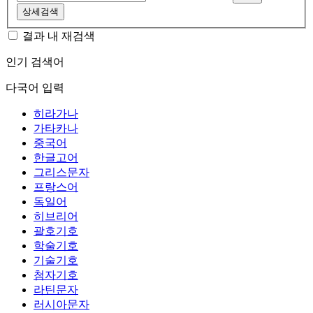
상세검색
결과 내 재검색
인기 검색어
다국어 입력
히라가나
가타카나
중국어
한글고어
그리스문자
프랑스어
독일어
히브리어
괄호기호
학술기호
기술기호
첨자기호
라틴문자
러시아문자