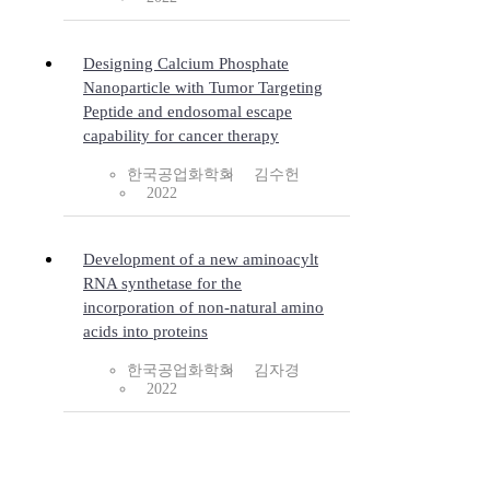
Designing Calcium Phosphate
Nanoparticle with Tumor Targeting
Peptide and endosomal escape
capability for cancer therapy
한국공업화학회
김수헌
2022
Development of a new aminoacylt
RNA synthetase for the
incorporation of non-natural amino
acids into proteins
한국공업화학회
김자경
2022