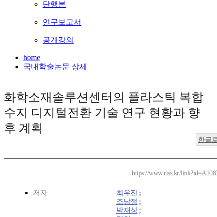
단행본
연구보고서
공개강의
home
국내학술논문 상세
화학소재솔루션센터의 플라스틱 복합
수지 디지털전환 기술 연구 현황과 향
후 계획
한글
https://www.riss.kr/link?id=A10
저자
최우진
;
조남정
;
박재성
;