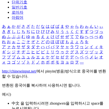
단위기호
일반기호
로마자
아랍어
あ
ぁ
か
が
さ
ざ
た
だ
な
は
ば
ぱ
ま
や
ゃ
ら
わ
ゎ
ん
い
ぃ
き
ぎ
し
じ
ち
ぢ
に
ひ
び
ぴ
み
り
う
ぅ
く
ぐ
す
ず
つ
づ
っ
ぬ
ふ
ぶ
ぷ
む
ゆ
ゅ
る
え
ぇ
け
げ
せ
ぜ
て
で
ね
へ
べ
ぺ
め
れ
お
ぉ
こ
ご
そ
ぞ
と
ど
の
ほ
ぼ
ぽ
も
よ
ょ
ろ
を
ア
ァ
カ
サ
ザ
タ
ダ
ナ
ハ
バ
パ
マ
ヤ
ャ
ラ
ワ
ヮ
ン
イ
ィ
キ
ギ
シ
ジ
チ
ヂ
ニ
ヒ
ビ
ピ
ミ
リ
ウ
ゥ
ク
グ
ス
ズ
ツ
ヅ
ッ
ヌ
フ
ブ
プ
ム
ユ
ュ
ル
エ
ェ
ケ
ゲ
セ
ゼ
テ
デ
ヘ
ベ
ペ
メ
レ
オ
ォ
コ
ゴ
ソ
ゾ
ト
ド
ノ
ホ
ボ
ポ
モ
ヨ
ョ
ロ
ヲ
―
http://chineseinput.net/
에서 pinyin(병음)방식으로 중국어를 변환
할 수 있습니다.
변환된 중국어를 복사하여 사용하시면 됩니다.
예시)
中文 을 입력하시려면
zhongwen
을 입력하시고 space를
누르시면됩니다.