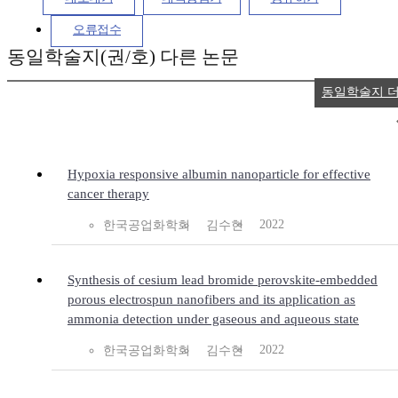
오류접수
동일학술지(권/호) 다른 논문
동일학술지 
Hypoxia responsive albumin nanoparticle for effective
cancer therapy
2022
한국공업화학회
김수헌
Synthesis of cesium lead bromide perovskite-embedded
porous electrospun nanofibers and its application as
ammonia detection under gaseous and aqueous state
2022
한국공업화학회
김수헌