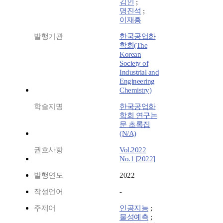
김인
;
명진석
;
이재흥
발행기관
한국공업화
학회(The
Korean
Society of
Industrial and
Engineering
Chemistry)
학술지명
한국공업화
학회 연구논
문 초록집
(N/A)
권호사항
Vol.2022
No.1 [2022]
발행연도
2022
작성언어
-
주제어
인공지능
;
물성예측
;