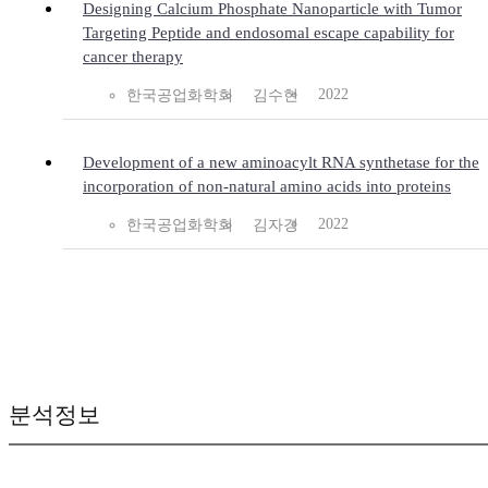
Designing Calcium Phosphate Nanoparticle with Tumor
Targeting Peptide and endosomal escape capability for
cancer therapy
2022
한국공업화학회
김수헌
Development of a new aminoacylt RNA synthetase for the
incorporation of non-natural amino acids into proteins
2022
한국공업화학회
김자경
분석정보