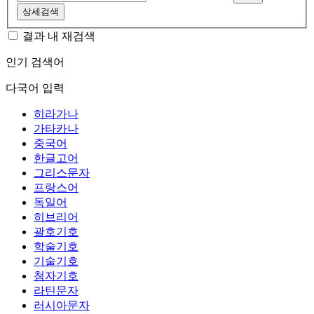
상세검색
결과 내 재검색
인기 검색어
다국어 입력
히라가나
가타카나
중국어
한글고어
그리스문자
프랑스어
독일어
히브리어
괄호기호
학술기호
기술기호
첨자기호
라틴문자
러시아문자