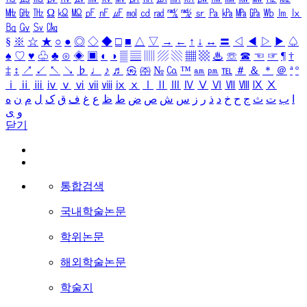
㎒
㎓
㎔
Ω
㏀
㏁
㎊
㎋
㎌
㏖
㏅
㎭
㎮
㎯
㏛
㎩
㎪
㎫
㎬
㏝
㏐
㏓
㏃
㏉
㏜
㏆
§
※
☆
★
○
●
◎
◇
◆
□
■
△
▽
→
←
↑
↓
↔
〓
◁
◀
▷
▶
♤
♠
♡
♥
♧
♣
⊙
◈
▣
◐
◑
▒
▤
▥
▨
▧
▦
▩
♨
☏
☎
☜
☞
¶
†
‡
↕
↗
↙
↖
↘
♭
♩
♪
♬
㉿
㈜
№
㏇
™
㏂
㏘
℡
＃
＆
＊
＠
ª
º
ⅰ
ⅱ
ⅲ
ⅳ
ⅴ
ⅵ
ⅶ
ⅷ
ⅸ
ⅹ
Ⅰ
Ⅱ
Ⅲ
Ⅳ
Ⅴ
Ⅵ
Ⅶ
Ⅷ
Ⅸ
Ⅹ
ا
ب
ت
ث
ج
ح
خ
د
ذ
ر
ز
س
ش
ص
ض
ط
ظ
ع
غ
ف
ق
ک
ل
م
ن
ه
و
ی
닫기
통합검색
국내학술논문
학위논문
해외학술논문
학술지