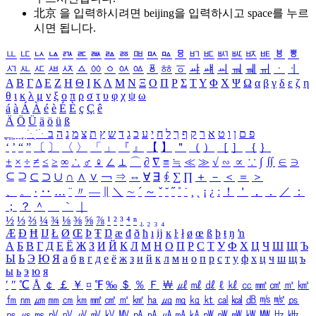
北京 을 입력하시려면
beijing
을 입력하시고 space를 누르
시면 됩니다.
ㅥ
ㅦ
ㅧ
ㅨ
ㅩ
ㅪ
ㅫ
ㅬ
ㅭ
ㅮ
ㅯ
ㅰ
ㅱ
ㅲ
ㅳ
ㅴ
ㅵ
ㅶ
ㅷ
ㅸ
ㅹ
ㅺ
ㅻ
ㅼ
ㅽ
ㅾ
ㅿ
ㆀ
ㆁ
ㆂ
ㆃ
ㆄ
ㆅ
ㆆ
ㆇ
ㆈ
ㆉ
ㆊ
ㆋ
ㆌ
ㆍ
ㆎ
Α
Β
Γ
Δ
Ε
Ζ
Η
Θ
Ι
Κ
Λ
Μ
Ν
Ξ
Ο
Π
Ρ
Σ
Τ
Υ
Φ
Χ
Ψ
Ω
α
β
γ
δ
ε
ζ
η
θ
ι
κ
λ
μ
ν
ξ
ο
π
ρ
σ
τ
υ
φ
χ
ψ
ω
á
à
Á
À
é
è
É
È
ç
Ç
ê
Ä
Ö
Ü
ä
ö
ü
ß
ְ
ֳ
ֲ
ֱ
ָ
ַ
ֵ
ֶ
ִ
ֹ
ּ
ֻ
ׂ
ׁ
ּ
ב
ה
נ
מ
צ
ת
ץ
ש
ד
ג
כ
ע
י
ח
ל
ך
ף
ק
ר
א
ט
ו
ן
ם
פ
‘
’
“
”
〔
〕
〈
〉
「
」
『
』
【
】
＂
（
）
［
］
｛
｝
±
×
÷
≠
≤
≥
∞
∴
♂
♀
∠
⊥
⌒
∂
∇
≡
≒
≪
≫
√
∽
∝
∵
∫
∬
∈
∋
⊆
⊇
⊂
⊃
∪
∩
∧
∨
￢
⇒
⇔
∀
∃
∮
∑
∏
＋
－
＜
＝
＞
、
。
·
‥
…
¨
〃
―
∥
＼
∼
´
～
ˇ
˘
˝
˚
˙
¸
˛
¡
¿
ː
！
＇
，
．
／
：
；
？
＾
＿
｀
｜
½
⅓
⅔
¼
¾
⅛
⅜
⅝
⅞
¹
²
³
⁴
ⁿ
₁
₂
₃
₄
Æ
Ð
Ħ
Ĳ
Ł
Ø
Œ
Þ
Ŧ
Ŋ
æ
đ
ð
ħ
ı
ĳ
ĸ
ŀ
ł
ø
œ
ß
þ
ŧ
ŋ
ŉ
А
Б
В
Г
Д
Е
Ё
Ж
З
И
Й
К
Л
М
Н
О
П
Р
С
Т
У
Ф
Х
Ц
Ч
Ш
Щ
Ъ
Ы
Ь
Э
Ю
Я
а
б
в
г
д
е
ё
ж
з
и
й
к
л
м
н
о
п
р
с
т
у
ф
х
ц
ч
ш
щ
ъ
ы
ь
э
ю
я
′
″
℃
Å
￠
￡
￥
¤
℉
‰
＄
％
Ｆ
￦
㎕
㎖
㎗
ℓ
㎘
㏄
㎣
㎤
㎥
㎦
㎙
㎚
㎛
㎜
㎝
㎞
㎟
㎠
㎡
㎢
㏊
㎍
㎎
㎏
㏏
㎈
㎉
㏈
㎧
㎨
㎰
㎱
㎲
㎳
㎴
㎵
㎶
㎷
㎸
㎹
㎀
㎁
㎂
㎃
㎄
㎺
㎻
㎽
㎾
㎿
㎐
㎑