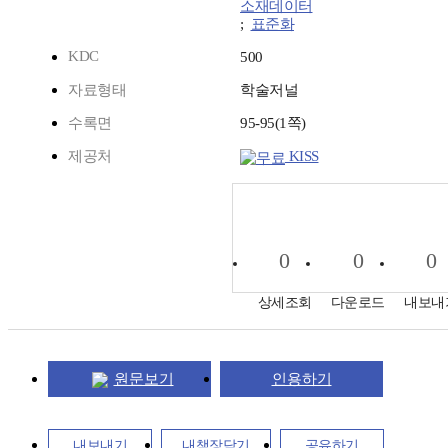
소재데이터
;
표준화
KDC
500
자료형태
학술저널
수록면
95-95(1쪽)
제공처
KISS
0
0
0
상세조회
다운로드
내보내
원문보기
인용하기
내보내기
내책장담기
공유하기