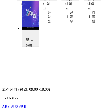
대학
대학
대학
대학
교
교
교
교
신
유
신
김
종
상
종
종
우
선
우
완
모두를 위한 인공지능 교육
한국
교육
학술
정보
원
한
국
교
육
학
고객센터 (평일: 09:00~18:00)
술
정
1599-3122
보
원
ARS 번호안내