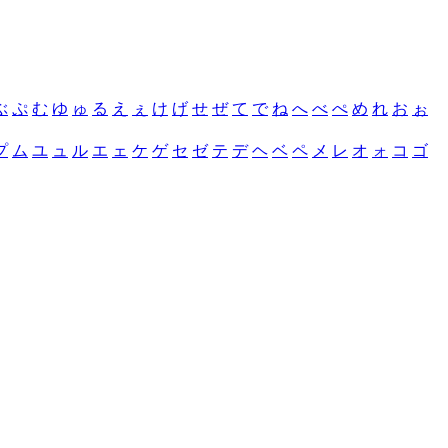
ぶ
ぷ
む
ゆ
ゅ
る
え
ぇ
け
げ
せ
ぜ
て
で
ね
へ
べ
ぺ
め
れ
お
ぉ
プ
ム
ユ
ュ
ル
エ
ェ
ケ
ゲ
セ
ゼ
テ
デ
ヘ
ベ
ペ
メ
レ
オ
ォ
コ
ゴ