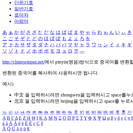
단위기호
일반기호
로마자
아랍어
あ
ぁ
か
が
さ
ざ
た
だ
な
は
ば
ぱ
ま
や
ゃ
ら
わ
ゎ
ん
い
ぃ
き
こ
ご
そ
ぞ
と
ど
の
ほ
ぼ
ぽ
も
よ
ょ
ろ
を
ア
ァ
カ
サ
ザ
タ
ダ
ナ
ハ
バ
パ
マ
ヤ
ャ
ラ
ワ
ヮ
ン
イ
ィ
キ
ギ
ソ
ゾ
ト
ド
ノ
ホ
ボ
ポ
モ
ヨ
ョ
ロ
ヲ
―
http://chineseinput.net/
에서 pinyin(병음)방식으로 중국어를 변환
변환된 중국어를 복사하여 사용하시면 됩니다.
예시)
中文 을 입력하시려면
zhongwen
을 입력하시고 space를
北京 을 입력하시려면
beijing
을 입력하시고 space를 누르
ㅥ
ㅦ
ㅧ
ㅨ
ㅩ
ㅪ
ㅫ
ㅬ
ㅭ
ㅮ
ㅯ
ㅰ
ㅱ
ㅲ
ㅳ
ㅴ
ㅵ
ㅶ
ㅷ
ㅸ
ㅹ
ㅺ
Α
Β
Γ
Δ
Ε
Ζ
Η
Θ
Ι
Κ
Λ
Μ
Ν
Ξ
Ο
Π
Ρ
Σ
Τ
Υ
Φ
Χ
Ψ
Ω
α
β
γ
δ
ε
ζ
η
á
à
Á
À
é
è
É
È
ç
Ç
ê
Ä
Ö
Ü
ä
ö
ü
ß