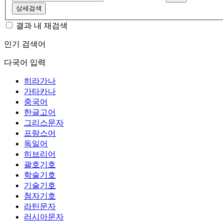
상세검색
결과 내 재검색
인기 검색어
다국어 입력
히라가나
가타카나
중국어
한글고어
그리스문자
프랑스어
독일어
히브리어
괄호기호
학술기호
기술기호
첨자기호
라틴문자
러시아문자