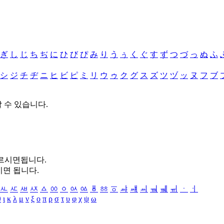
ぎ
し
じ
ち
ぢ
に
ひ
び
ぴ
み
り
う
ぅ
く
ぐ
す
ず
つ
づ
っ
ぬ
ふ
シ
ジ
チ
ヂ
ニ
ヒ
ビ
ピ
ミ
リ
ウ
ゥ
ク
グ
ス
ズ
ツ
ヅ
ッ
ヌ
フ
ブ
할 수 있습니다.
누르시면됩니다.
시면 됩니다.
ㅻ
ㅼ
ㅽ
ㅾ
ㅿ
ㆀ
ㆁ
ㆂ
ㆃ
ㆄ
ㆅ
ㆆ
ㆇ
ㆈ
ㆉ
ㆊ
ㆋ
ㆌ
ㆍ
ㆎ
θ
ι
κ
λ
μ
ν
ξ
ο
π
ρ
σ
τ
υ
φ
χ
ψ
ω