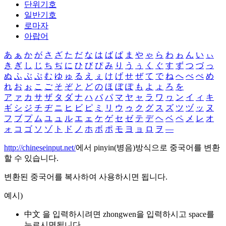
단위기호
일반기호
로마자
아랍어
あ
ぁ
か
が
さ
ざ
た
だ
な
は
ば
ぱ
ま
や
ゃ
ら
わ
ゎ
ん
い
ぃ
き
ぎ
し
じ
ち
ぢ
に
ひ
び
ぴ
み
り
う
ぅ
く
ぐ
す
ず
つ
づ
っ
ぬ
ふ
ぶ
ぷ
む
ゆ
ゅ
る
え
ぇ
け
げ
せ
ぜ
て
で
ね
へ
べ
ぺ
め
れ
お
ぉ
こ
ご
そ
ぞ
と
ど
の
ほ
ぼ
ぽ
も
よ
ょ
ろ
を
ア
ァ
カ
サ
ザ
タ
ダ
ナ
ハ
バ
パ
マ
ヤ
ャ
ラ
ワ
ヮ
ン
イ
ィ
キ
ギ
シ
ジ
チ
ヂ
ニ
ヒ
ビ
ピ
ミ
リ
ウ
ゥ
ク
グ
ス
ズ
ツ
ヅ
ッ
ヌ
フ
ブ
プ
ム
ユ
ュ
ル
エ
ェ
ケ
ゲ
セ
ゼ
テ
デ
ヘ
ベ
ペ
メ
レ
オ
ォ
コ
ゴ
ソ
ゾ
ト
ド
ノ
ホ
ボ
ポ
モ
ヨ
ョ
ロ
ヲ
―
http://chineseinput.net/
에서 pinyin(병음)방식으로 중국어를 변환
할 수 있습니다.
변환된 중국어를 복사하여 사용하시면 됩니다.
예시)
中文 을 입력하시려면
zhongwen
을 입력하시고 space를
누르시면됩니다.