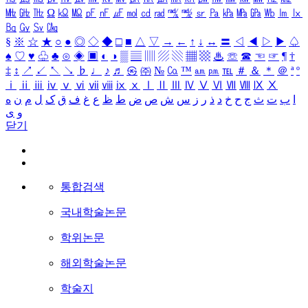
㎒
㎓
㎔
Ω
㏀
㏁
㎊
㎋
㎌
㏖
㏅
㎭
㎮
㎯
㏛
㎩
㎪
㎫
㎬
㏝
㏐
㏓
㏃
㏉
㏜
㏆
§
※
☆
★
○
●
◎
◇
◆
□
■
△
▽
→
←
↑
↓
↔
〓
◁
◀
▷
▶
♤
♠
♡
♥
♧
♣
⊙
◈
▣
◐
◑
▒
▤
▥
▨
▧
▦
▩
♨
☏
☎
☜
☞
¶
†
‡
↕
↗
↙
↖
↘
♭
♩
♪
♬
㉿
㈜
№
㏇
™
㏂
㏘
℡
＃
＆
＊
＠
ª
º
ⅰ
ⅱ
ⅲ
ⅳ
ⅴ
ⅵ
ⅶ
ⅷ
ⅸ
ⅹ
Ⅰ
Ⅱ
Ⅲ
Ⅳ
Ⅴ
Ⅵ
Ⅶ
Ⅷ
Ⅸ
Ⅹ
ا
ب
ت
ث
ج
ح
خ
د
ذ
ر
ز
س
ش
ص
ض
ط
ظ
ع
غ
ف
ق
ک
ل
م
ن
ه
و
ی
닫기
통합검색
국내학술논문
학위논문
해외학술논문
학술지