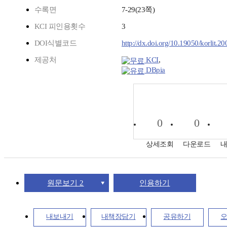
수록면
7-29(23쪽)
KCI 피인용횟수
3
DOI식별코드
http://dx.doi.org/10.19050/korlit.2
제공처
KCI
,
DBpia
0
0
상세조회
다운로드
원문보기 2
인용하기
내보내기
내책장담기
공유하기