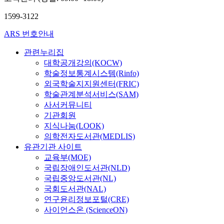
1599-3122
ARS 번호안내
관련누리집
대학공개강의(KOCW)
학술정보통계시스템(Rinfo)
외국학술지지원센터(FRIC)
학술관계분석서비스(SAM)
사서커뮤니티
기관회원
지식나눔(LOOK)
의학전자도서관(MEDLIS)
유관기관 사이트
교육부(MOE)
국립장애인도서관(NLD)
국립중앙도서관(NL)
국회도서관(NAL)
연구윤리정보포털(CRE)
사이언스온 (ScienceON)