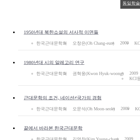
동일학술
1950년대 북한소설의 서사적 이면들
2009
한국근대문학회
오창은(Oh Chang-eun)
K
1980년대 시의 알레고리 연구
2009
한국근대문학회
권혁웅(Kwon Hyuk-woong)
KCI
근대문학의 조건, 네이션≠국가의 경험
2009
한국근대문학회
오문석(Oh Moon-seok)
K
끝에서 바라본 한국근대문학
2009
한국근대문학회
김영찬(Kim Young-chan)