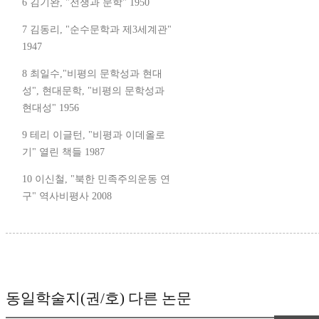
6 김기완, "전쟁과 문학" 1950
7 김동리, "순수문학과 제3세계관"
1947
8 최일수,"비평의 문학성과 현대
성", 현대문학, "비평의 문학성과
현대성" 1956
9 테리 이글턴, "비평과 이데올로
기" 열린 책들 1987
10 이신철, "북한 민족주의운동 연
구" 역사비평사 2008
동일학술지(권/호) 다른 논문