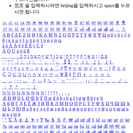
北京 을 입력하시려면
beijing
을 입력하시고 space를 누르
시면 됩니다.
ㅥ
ㅦ
ㅧ
ㅨ
ㅩ
ㅪ
ㅫ
ㅬ
ㅭ
ㅮ
ㅯ
ㅰ
ㅱ
ㅲ
ㅳ
ㅴ
ㅵ
ㅶ
ㅷ
ㅸ
ㅹ
ㅺ
ㅻ
ㅼ
ㅽ
ㅾ
ㅿ
ㆀ
ㆁ
ㆂ
ㆃ
ㆄ
ㆅ
ㆆ
ㆇ
ㆈ
ㆉ
ㆊ
ㆋ
ㆌ
ㆍ
ㆎ
Α
Β
Γ
Δ
Ε
Ζ
Η
Θ
Ι
Κ
Λ
Μ
Ν
Ξ
Ο
Π
Ρ
Σ
Τ
Υ
Φ
Χ
Ψ
Ω
α
β
γ
δ
ε
ζ
η
θ
ι
κ
λ
μ
ν
ξ
ο
π
ρ
σ
τ
υ
φ
χ
ψ
ω
á
à
Á
À
é
è
É
È
ç
Ç
ê
Ä
Ö
Ü
ä
ö
ü
ß
ְ
ֳ
ֲ
ֱ
ָ
ַ
ֵ
ֶ
ִ
ֹ
ּ
ֻ
ׂ
ׁ
ּ
ב
ה
נ
מ
צ
ת
ץ
ש
ד
ג
כ
ע
י
ח
ל
ך
ף
ק
ר
א
ט
ו
ן
ם
פ
‘
’
“
”
〔
〕
〈
〉
「
」
『
』
【
】
＂
（
）
［
］
｛
｝
±
×
÷
≠
≤
≥
∞
∴
♂
♀
∠
⊥
⌒
∂
∇
≡
≒
≪
≫
√
∽
∝
∵
∫
∬
∈
∋
⊆
⊇
⊂
⊃
∪
∩
∧
∨
￢
⇒
⇔
∀
∃
∮
∑
∏
＋
－
＜
＝
＞
、
。
·
‥
…
¨
〃
―
∥
＼
∼
´
～
ˇ
˘
˝
˚
˙
¸
˛
¡
¿
ː
！
＇
，
．
／
：
；
？
＾
＿
｀
｜
½
⅓
⅔
¼
¾
⅛
⅜
⅝
⅞
¹
²
³
⁴
ⁿ
₁
₂
₃
₄
Æ
Ð
Ħ
Ĳ
Ł
Ø
Œ
Þ
Ŧ
Ŋ
æ
đ
ð
ħ
ı
ĳ
ĸ
ŀ
ł
ø
œ
ß
þ
ŧ
ŋ
ŉ
А
Б
В
Г
Д
Е
Ё
Ж
З
И
Й
К
Л
М
Н
О
П
Р
С
Т
У
Ф
Х
Ц
Ч
Ш
Щ
Ъ
Ы
Ь
Э
Ю
Я
а
б
в
г
д
е
ё
ж
з
и
й
к
л
м
н
о
п
р
с
т
у
ф
х
ц
ч
ш
щ
ъ
ы
ь
э
ю
я
′
″
℃
Å
￠
￡
￥
¤
℉
‰
＄
％
Ｆ
￦
㎕
㎖
㎗
ℓ
㎘
㏄
㎣
㎤
㎥
㎦
㎙
㎚
㎛
㎜
㎝
㎞
㎟
㎠
㎡
㎢
㏊
㎍
㎎
㎏
㏏
㎈
㎉
㏈
㎧
㎨
㎰
㎱
㎲
㎳
㎴
㎵
㎶
㎷
㎸
㎹
㎀
㎁
㎂
㎃
㎄
㎺
㎻
㎽
㎾
㎿
㎐
㎑