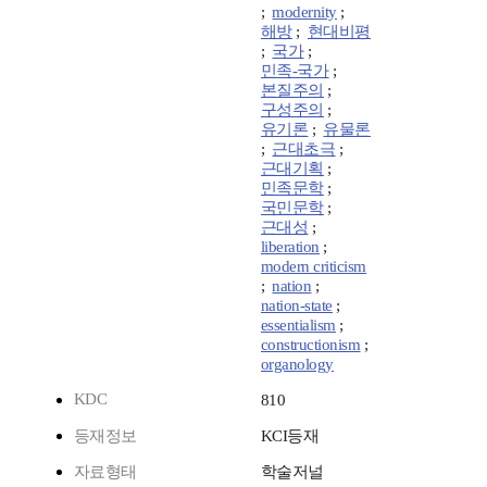
;
modernity
;
해방
;
현대비평
;
국가
;
민족-국가
;
본질주의
;
구성주의
;
유기론
;
유물론
;
근대초극
;
근대기획
;
민족문학
;
국민문학
;
근대성
;
liberation
;
modern criticism
;
nation
;
nation-state
;
essentialism
;
constructionism
;
organology
KDC
810
등재정보
KCI등재
자료형태
학술저널