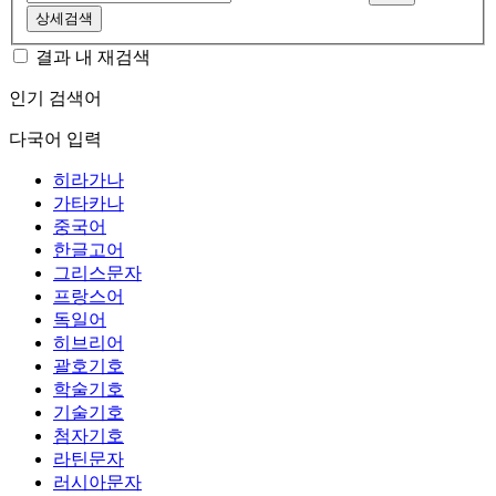
상세검색
결과 내 재검색
인기 검색어
다국어 입력
히라가나
가타카나
중국어
한글고어
그리스문자
프랑스어
독일어
히브리어
괄호기호
학술기호
기술기호
첨자기호
라틴문자
러시아문자