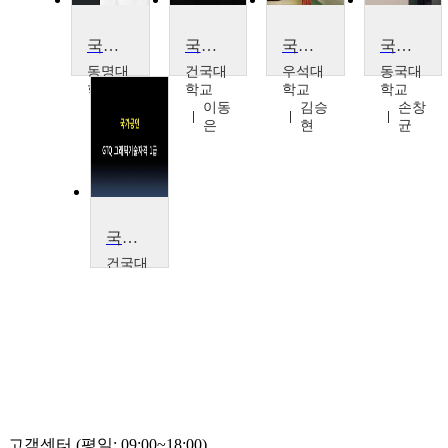
국가안보론
국가공인 워드프로세서 1급 실기
국가안보와 국방정책의 이해
국가통계의 이해
동명대
건국대
우석대
동국대
학교
학교
학교
학교
나승
이동
김승
손창
학
은
현
균
국가공인 GTQ 그래픽기술자격 (포토샵) 1급
건국대
학교
이동
은
고객센터 (평일: 09:00~18:00)