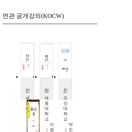
연관 공개강의(KOCW)
반도체제조공학
박막공학
진공 및 박막공학
세
세
조
종
종
선
대
대
대
학
학
학
교
교
교
이
이
박
원
원
진