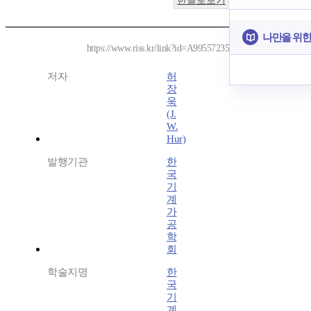
한글로보기
나만을 위한
https://www.riss.kr/link?id=A99557235
저자
허
장
욱
(J.
W.
Hur)
발행기관
한
국
기
계
가
공
학
회
학술지명
한
국
기
계