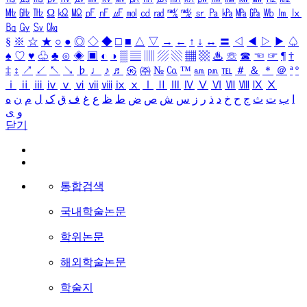
㎒
㎓
㎔
Ω
㏀
㏁
㎊
㎋
㎌
㏖
㏅
㎭
㎮
㎯
㏛
㎩
㎪
㎫
㎬
㏝
㏐
㏓
㏃
㏉
㏜
㏆
§
※
☆
★
○
●
◎
◇
◆
□
■
△
▽
→
←
↑
↓
↔
〓
◁
◀
▷
▶
♤
♠
♡
♥
♧
♣
⊙
◈
▣
◐
◑
▒
▤
▥
▨
▧
▦
▩
♨
☏
☎
☜
☞
¶
†
‡
↕
↗
↙
↖
↘
♭
♩
♪
♬
㉿
㈜
№
㏇
™
㏂
㏘
℡
＃
＆
＊
＠
ª
º
ⅰ
ⅱ
ⅲ
ⅳ
ⅴ
ⅵ
ⅶ
ⅷ
ⅸ
ⅹ
Ⅰ
Ⅱ
Ⅲ
Ⅳ
Ⅴ
Ⅵ
Ⅶ
Ⅷ
Ⅸ
Ⅹ
ا
ب
ت
ث
ج
ح
خ
د
ذ
ر
ز
س
ش
ص
ض
ط
ظ
ع
غ
ف
ق
ک
ل
م
ن
ه
و
ی
닫기
통합검색
국내학술논문
학위논문
해외학술논문
학술지