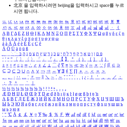
北京 을 입력하시려면
beijing
을 입력하시고 space를 누르
시면 됩니다.
ㅥ
ㅦ
ㅧ
ㅨ
ㅩ
ㅪ
ㅫ
ㅬ
ㅭ
ㅮ
ㅯ
ㅰ
ㅱ
ㅲ
ㅳ
ㅴ
ㅵ
ㅶ
ㅷ
ㅸ
ㅹ
ㅺ
ㅻ
ㅼ
ㅽ
ㅾ
ㅿ
ㆀ
ㆁ
ㆂ
ㆃ
ㆄ
ㆅ
ㆆ
ㆇ
ㆈ
ㆉ
ㆊ
ㆋ
ㆌ
ㆍ
ㆎ
Α
Β
Γ
Δ
Ε
Ζ
Η
Θ
Ι
Κ
Λ
Μ
Ν
Ξ
Ο
Π
Ρ
Σ
Τ
Υ
Φ
Χ
Ψ
Ω
α
β
γ
δ
ε
ζ
η
θ
ι
κ
λ
μ
ν
ξ
ο
π
ρ
σ
τ
υ
φ
χ
ψ
ω
á
à
Á
À
é
è
É
È
ç
Ç
ê
Ä
Ö
Ü
ä
ö
ü
ß
ְ
ֳ
ֲ
ֱ
ָ
ַ
ֵ
ֶ
ִ
ֹ
ּ
ֻ
ׂ
ׁ
ּ
ב
ה
נ
מ
צ
ת
ץ
ש
ד
ג
כ
ע
י
ח
ל
ך
ף
ק
ר
א
ט
ו
ן
ם
פ
‘
’
“
”
〔
〕
〈
〉
「
」
『
』
【
】
＂
（
）
［
］
｛
｝
±
×
÷
≠
≤
≥
∞
∴
♂
♀
∠
⊥
⌒
∂
∇
≡
≒
≪
≫
√
∽
∝
∵
∫
∬
∈
∋
⊆
⊇
⊂
⊃
∪
∩
∧
∨
￢
⇒
⇔
∀
∃
∮
∑
∏
＋
－
＜
＝
＞
、
。
·
‥
…
¨
〃
―
∥
＼
∼
´
～
ˇ
˘
˝
˚
˙
¸
˛
¡
¿
ː
！
＇
，
．
／
：
；
？
＾
＿
｀
｜
½
⅓
⅔
¼
¾
⅛
⅜
⅝
⅞
¹
²
³
⁴
ⁿ
₁
₂
₃
₄
Æ
Ð
Ħ
Ĳ
Ł
Ø
Œ
Þ
Ŧ
Ŋ
æ
đ
ð
ħ
ı
ĳ
ĸ
ŀ
ł
ø
œ
ß
þ
ŧ
ŋ
ŉ
А
Б
В
Г
Д
Е
Ё
Ж
З
И
Й
К
Л
М
Н
О
П
Р
С
Т
У
Ф
Х
Ц
Ч
Ш
Щ
Ъ
Ы
Ь
Э
Ю
Я
а
б
в
г
д
е
ё
ж
з
и
й
к
л
м
н
о
п
р
с
т
у
ф
х
ц
ч
ш
щ
ъ
ы
ь
э
ю
я
′
″
℃
Å
￠
￡
￥
¤
℉
‰
＄
％
Ｆ
￦
㎕
㎖
㎗
ℓ
㎘
㏄
㎣
㎤
㎥
㎦
㎙
㎚
㎛
㎜
㎝
㎞
㎟
㎠
㎡
㎢
㏊
㎍
㎎
㎏
㏏
㎈
㎉
㏈
㎧
㎨
㎰
㎱
㎲
㎳
㎴
㎵
㎶
㎷
㎸
㎹
㎀
㎁
㎂
㎃
㎄
㎺
㎻
㎽
㎾
㎿
㎐
㎑