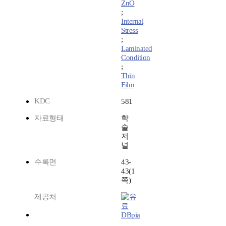
ZnO
;
Internal
Stress
;
Laminated
Condition
;
Thin
Film
KDC
581
자료형태
학
술
저
널
수록면
43-
43(1
쪽)
제공처
DBpia