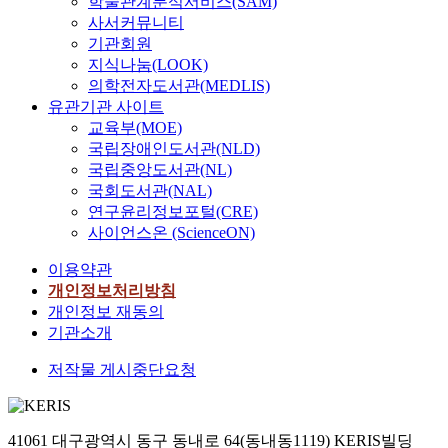
학술관계분석서비스(SAM)
사서커뮤니티
기관회원
지식나눔(LOOK)
의학전자도서관(MEDLIS)
유관기관 사이트
교육부(MOE)
국립장애인도서관(NLD)
국립중앙도서관(NL)
국회도서관(NAL)
연구윤리정보포털(CRE)
사이언스온 (ScienceON)
이용약관
개인정보처리방침
개인정보 재동의
기관소개
저작물 게시중단요청
41061 대구광역시 동구 동내로 64(동내동1119) KERIS빌딩