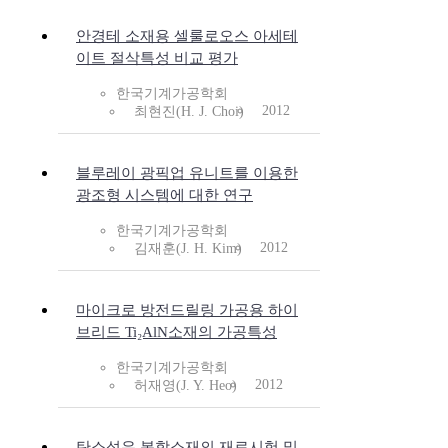
안경테 소재용 셀룰로오스 아세테
이트 절삭특성 비교 평가
한국기계가공학회
2012
최현진(H. J. Choi)
블루레이 광픽업 유니트를 이용한
광조형 시스템에 대한 연구
한국기계가공학회
2012
김재훈(J. H. Kim)
마이크로 방전드릴링 가공용 하이
브리드 Ti₂AlN소재의 가공특성
한국기계가공학회
2012
허재영(J. Y. Heo)
탄소섬유 복합소재의 재료시험 및