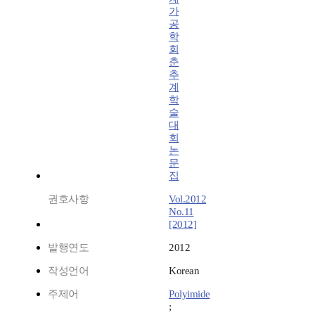
가
공
학
회
춘
추
계
학
술
대
회
논
문
집
권호사항
Vol.2012
No.11
[2012]
발행연도
2012
작성언어
Korean
주제어
Polyimide
;