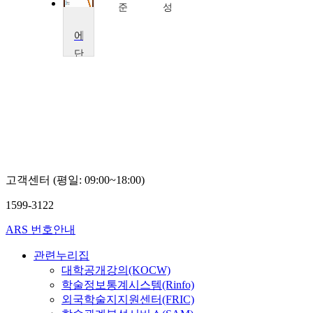
준
준
성
에너지나노소재기술론
단
국
대
학
교
이
근
재
고객센터 (평일: 09:00~18:00)
1599-3122
ARS 번호안내
관련누리집
대학공개강의(KOCW)
학술정보통계시스템(Rinfo)
외국학술지지원센터(FRIC)