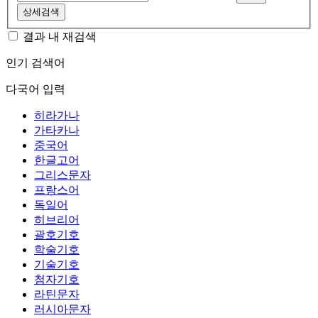
상세검색
결과 내 재검색
인기 검색어
다국어 입력
히라가나
가타카나
중국어
한글고어
그리스문자
프랑스어
독일어
히브리어
괄호기호
학술기호
기술기호
첨자기호
라틴문자
러시아문자