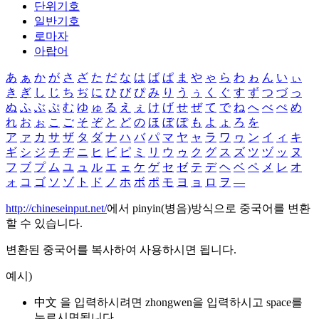
단위기호
일반기호
로마자
아랍어
あ
ぁ
か
が
さ
ざ
た
だ
な
は
ば
ぱ
ま
や
ゃ
ら
わ
ゎ
ん
い
ぃ
き
ぎ
し
じ
ち
ぢ
に
ひ
び
ぴ
み
り
う
ぅ
く
ぐ
す
ず
つ
づ
っ
ぬ
ふ
ぶ
ぷ
む
ゆ
ゅ
る
え
ぇ
け
げ
せ
ぜ
て
で
ね
へ
べ
ぺ
め
れ
お
ぉ
こ
ご
そ
ぞ
と
ど
の
ほ
ぼ
ぽ
も
よ
ょ
ろ
を
ア
ァ
カ
サ
ザ
タ
ダ
ナ
ハ
バ
パ
マ
ヤ
ャ
ラ
ワ
ヮ
ン
イ
ィ
キ
ギ
シ
ジ
チ
ヂ
ニ
ヒ
ビ
ピ
ミ
リ
ウ
ゥ
ク
グ
ス
ズ
ツ
ヅ
ッ
ヌ
フ
ブ
プ
ム
ユ
ュ
ル
エ
ェ
ケ
ゲ
セ
ゼ
テ
デ
ヘ
ベ
ペ
メ
レ
オ
ォ
コ
ゴ
ソ
ゾ
ト
ド
ノ
ホ
ボ
ポ
モ
ヨ
ョ
ロ
ヲ
―
http://chineseinput.net/
에서 pinyin(병음)방식으로 중국어를 변환
할 수 있습니다.
변환된 중국어를 복사하여 사용하시면 됩니다.
예시)
中文 을 입력하시려면
zhongwen
을 입력하시고 space를
누르시면됩니다.