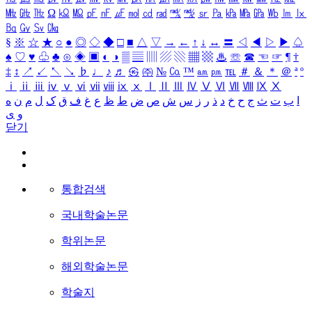
㎒
㎓
㎔
Ω
㏀
㏁
㎊
㎋
㎌
㏖
㏅
㎭
㎮
㎯
㏛
㎩
㎪
㎫
㎬
㏝
㏐
㏓
㏃
㏉
㏜
㏆
§
※
☆
★
○
●
◎
◇
◆
□
■
△
▽
→
←
↑
↓
↔
〓
◁
◀
▷
▶
♤
♠
♡
♥
♧
♣
⊙
◈
▣
◐
◑
▒
▤
▥
▨
▧
▦
▩
♨
☏
☎
☜
☞
¶
†
‡
↕
↗
↙
↖
↘
♭
♩
♪
♬
㉿
㈜
№
㏇
™
㏂
㏘
℡
＃
＆
＊
＠
ª
º
ⅰ
ⅱ
ⅲ
ⅳ
ⅴ
ⅵ
ⅶ
ⅷ
ⅸ
ⅹ
Ⅰ
Ⅱ
Ⅲ
Ⅳ
Ⅴ
Ⅵ
Ⅶ
Ⅷ
Ⅸ
Ⅹ
ا
ب
ت
ث
ج
ح
خ
د
ذ
ر
ز
س
ش
ص
ض
ط
ظ
ع
غ
ف
ق
ک
ل
م
ن
ه
و
ی
닫기
통합검색
국내학술논문
학위논문
해외학술논문
학술지