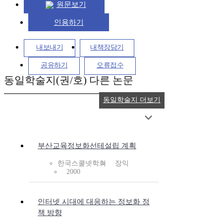
원문보기
인용하기
내보내기
내책장담기
공유하기
오류접수
동일학술지(권/호) 다른 논문
동일학술지 더보기
부산교육정보화선테설립 계획
한국스쿨넷학회
장익
2000
인터넷 시대에 대응하는 정보화 정
책 방향