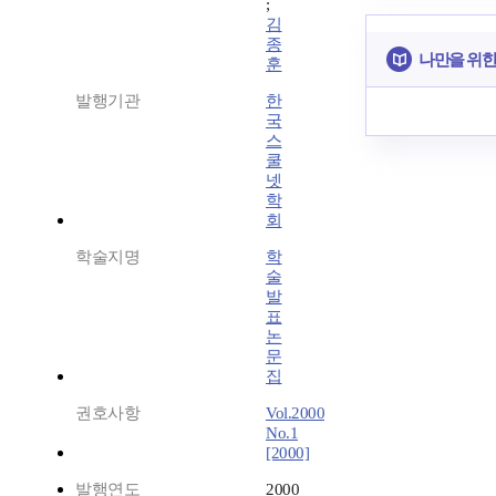
;
김
종
나만을 위한
훈
발행기관
한
국
스
쿨
넷
학
회
학술지명
학
술
발
표
논
문
집
권호사항
Vol.2000
No.1
[2000]
발행연도
2000