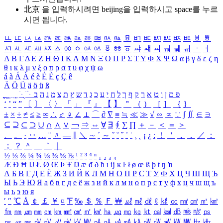
北京 을 입력하시려면
beijing
을 입력하시고 space를 누르
시면 됩니다.
ㅥ
ㅦ
ㅧ
ㅨ
ㅩ
ㅪ
ㅫ
ㅬ
ㅭ
ㅮ
ㅯ
ㅰ
ㅱ
ㅲ
ㅳ
ㅴ
ㅵ
ㅶ
ㅷ
ㅸ
ㅹ
ㅺ
ㅻ
ㅼ
ㅽ
ㅾ
ㅿ
ㆀ
ㆁ
ㆂ
ㆃ
ㆄ
ㆅ
ㆆ
ㆇ
ㆈ
ㆉ
ㆊ
ㆋ
ㆌ
ㆍ
ㆎ
Α
Β
Γ
Δ
Ε
Ζ
Η
Θ
Ι
Κ
Λ
Μ
Ν
Ξ
Ο
Π
Ρ
Σ
Τ
Υ
Φ
Χ
Ψ
Ω
α
β
γ
δ
ε
ζ
η
θ
ι
κ
λ
μ
ν
ξ
ο
π
ρ
σ
τ
υ
φ
χ
ψ
ω
á
à
Á
À
é
è
É
È
ç
Ç
ê
Ä
Ö
Ü
ä
ö
ü
ß
ְ
ֳ
ֲ
ֱ
ָ
ַ
ֵ
ֶ
ִ
ֹ
ּ
ֻ
ׂ
ׁ
ּ
ב
ה
נ
מ
צ
ת
ץ
ש
ד
ג
כ
ע
י
ח
ל
ך
ף
ק
ר
א
ט
ו
ן
ם
פ
‘
’
“
”
〔
〕
〈
〉
「
」
『
』
【
】
＂
（
）
［
］
｛
｝
±
×
÷
≠
≤
≥
∞
∴
♂
♀
∠
⊥
⌒
∂
∇
≡
≒
≪
≫
√
∽
∝
∵
∫
∬
∈
∋
⊆
⊇
⊂
⊃
∪
∩
∧
∨
￢
⇒
⇔
∀
∃
∮
∑
∏
＋
－
＜
＝
＞
、
。
·
‥
…
¨
〃
―
∥
＼
∼
´
～
ˇ
˘
˝
˚
˙
¸
˛
¡
¿
ː
！
＇
，
．
／
：
；
？
＾
＿
｀
｜
½
⅓
⅔
¼
¾
⅛
⅜
⅝
⅞
¹
²
³
⁴
ⁿ
₁
₂
₃
₄
Æ
Ð
Ħ
Ĳ
Ł
Ø
Œ
Þ
Ŧ
Ŋ
æ
đ
ð
ħ
ı
ĳ
ĸ
ŀ
ł
ø
œ
ß
þ
ŧ
ŋ
ŉ
А
Б
В
Г
Д
Е
Ё
Ж
З
И
Й
К
Л
М
Н
О
П
Р
С
Т
У
Ф
Х
Ц
Ч
Ш
Щ
Ъ
Ы
Ь
Э
Ю
Я
а
б
в
г
д
е
ё
ж
з
и
й
к
л
м
н
о
п
р
с
т
у
ф
х
ц
ч
ш
щ
ъ
ы
ь
э
ю
я
′
″
℃
Å
￠
￡
￥
¤
℉
‰
＄
％
Ｆ
￦
㎕
㎖
㎗
ℓ
㎘
㏄
㎣
㎤
㎥
㎦
㎙
㎚
㎛
㎜
㎝
㎞
㎟
㎠
㎡
㎢
㏊
㎍
㎎
㎏
㏏
㎈
㎉
㏈
㎧
㎨
㎰
㎱
㎲
㎳
㎴
㎵
㎶
㎷
㎸
㎹
㎀
㎁
㎂
㎃
㎄
㎺
㎻
㎽
㎾
㎿
㎐
㎑