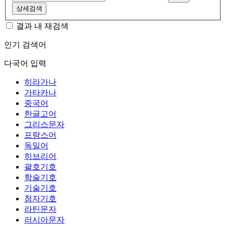
상세검색
결과 내 재검색
인기 검색어
다국어 입력
히라가나
가타카나
중국어
한글고어
그리스문자
프랑스어
독일어
히브리어
괄호기호
학술기호
기술기호
첨자기호
라틴문자
러시아문자