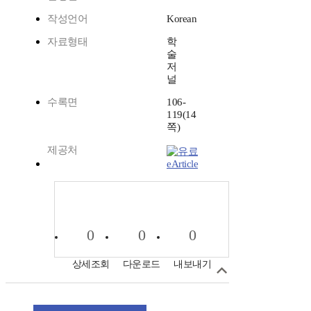
작성언어
Korean
자료형태
학
술
저
널
수록면
106-
119(14
쪽)
제공처
eArticle
0
0
0
상세조회
다운로드
내보내기