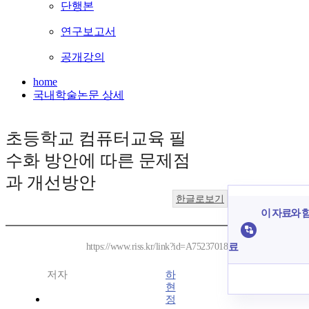
단행본
연구보고서
공개강의
home
국내학술논문 상세
초등학교 컴퓨터교육 필
수화 방안에 따른 문제점
과 개선방안
한글로보기
이 자료와 함
료
https://www.riss.kr/link?id=A75237018
저자
하
현
정