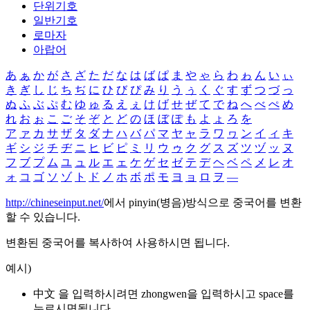
단위기호
일반기호
로마자
아랍어
あ
ぁ
か
が
さ
ざ
た
だ
な
は
ば
ぱ
ま
や
ゃ
ら
わ
ゎ
ん
い
ぃ
き
ぎ
し
じ
ち
ぢ
に
ひ
び
ぴ
み
り
う
ぅ
く
ぐ
す
ず
つ
づ
っ
ぬ
ふ
ぶ
ぷ
む
ゆ
ゅ
る
え
ぇ
け
げ
せ
ぜ
て
で
ね
へ
べ
ぺ
め
れ
お
ぉ
こ
ご
そ
ぞ
と
ど
の
ほ
ぼ
ぽ
も
よ
ょ
ろ
を
ア
ァ
カ
サ
ザ
タ
ダ
ナ
ハ
バ
パ
マ
ヤ
ャ
ラ
ワ
ヮ
ン
イ
ィ
キ
ギ
シ
ジ
チ
ヂ
ニ
ヒ
ビ
ピ
ミ
リ
ウ
ゥ
ク
グ
ス
ズ
ツ
ヅ
ッ
ヌ
フ
ブ
プ
ム
ユ
ュ
ル
エ
ェ
ケ
ゲ
セ
ゼ
テ
デ
ヘ
ベ
ペ
メ
レ
オ
ォ
コ
ゴ
ソ
ゾ
ト
ド
ノ
ホ
ボ
ポ
モ
ヨ
ョ
ロ
ヲ
―
http://chineseinput.net/
에서 pinyin(병음)방식으로 중국어를 변환
할 수 있습니다.
변환된 중국어를 복사하여 사용하시면 됩니다.
예시)
中文 을 입력하시려면
zhongwen
을 입력하시고 space를
누르시면됩니다.