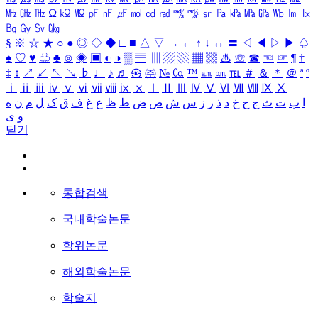
㎒
㎓
㎔
Ω
㏀
㏁
㎊
㎋
㎌
㏖
㏅
㎭
㎮
㎯
㏛
㎩
㎪
㎫
㎬
㏝
㏐
㏓
㏃
㏉
㏜
㏆
§
※
☆
★
○
●
◎
◇
◆
□
■
△
▽
→
←
↑
↓
↔
〓
◁
◀
▷
▶
♤
♠
♡
♥
♧
♣
⊙
◈
▣
◐
◑
▒
▤
▥
▨
▧
▦
▩
♨
☏
☎
☜
☞
¶
†
‡
↕
↗
↙
↖
↘
♭
♩
♪
♬
㉿
㈜
№
㏇
™
㏂
㏘
℡
＃
＆
＊
＠
ª
º
ⅰ
ⅱ
ⅲ
ⅳ
ⅴ
ⅵ
ⅶ
ⅷ
ⅸ
ⅹ
Ⅰ
Ⅱ
Ⅲ
Ⅳ
Ⅴ
Ⅵ
Ⅶ
Ⅷ
Ⅸ
Ⅹ
ا
ب
ت
ث
ج
ح
خ
د
ذ
ر
ز
س
ش
ص
ض
ط
ظ
ع
غ
ف
ق
ک
ل
م
ن
ه
و
ی
닫기
통합검색
국내학술논문
학위논문
해외학술논문
학술지