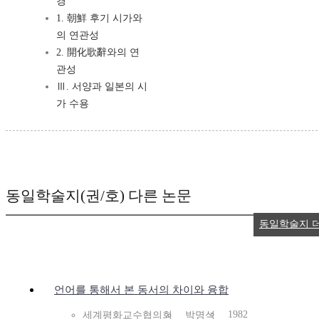
경
1. 朝鮮 후기 시가와
의 연관성
2. 開化歌辭와의 연
관성
Ⅲ. 서양과 일본의 시
가 수용
동일학술지(권/호) 다른 논문
동일학술지 
언어를 통해서 본 동서의 차이와 융합
1982
세계평화교수협의회
박명석