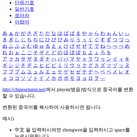
단위기호
일반기호
로마자
아랍어
あ
ぁ
か
が
さ
ざ
た
だ
な
は
ば
ぱ
ま
や
ゃ
ら
わ
ゎ
ん
い
ぃ
き
ぎ
し
じ
ち
ぢ
に
ひ
び
ぴ
み
り
う
ぅ
く
ぐ
す
ず
つ
づ
っ
ぬ
ふ
ぶ
ぷ
む
ゆ
ゅ
る
え
ぇ
け
げ
せ
ぜ
て
で
ね
へ
べ
ぺ
め
れ
お
ぉ
こ
ご
そ
ぞ
と
ど
の
ほ
ぼ
ぽ
も
よ
ょ
ろ
を
ア
ァ
カ
サ
ザ
タ
ダ
ナ
ハ
バ
パ
マ
ヤ
ャ
ラ
ワ
ヮ
ン
イ
ィ
キ
ギ
シ
ジ
チ
ヂ
ニ
ヒ
ビ
ピ
ミ
リ
ウ
ゥ
ク
グ
ス
ズ
ツ
ヅ
ッ
ヌ
フ
ブ
プ
ム
ユ
ュ
ル
エ
ェ
ケ
ゲ
セ
ゼ
テ
デ
ヘ
ベ
ペ
メ
レ
オ
ォ
コ
ゴ
ソ
ゾ
ト
ド
ノ
ホ
ボ
ポ
モ
ヨ
ョ
ロ
ヲ
―
http://chineseinput.net/
에서 pinyin(병음)방식으로 중국어를 변환
할 수 있습니다.
변환된 중국어를 복사하여 사용하시면 됩니다.
예시)
中文 을 입력하시려면
zhongwen
을 입력하시고 space를
누르시면됩니다.