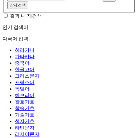
상세검색
결과 내 재검색
인기 검색어
다국어 입력
히라가나
가타카나
중국어
한글고어
그리스문자
프랑스어
독일어
히브리어
괄호기호
학술기호
기술기호
첨자기호
라틴문자
러시아문자