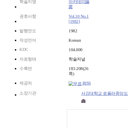
학술지명
아카데미論
叢
권호사항
Vol.10 No.1
[1982]
발행연도
1982
작성언어
Korean
KDC
104.000
자료형태
학술저널
수록면
183-208(26
쪽)
제공처
RISS
소장기관
서강대학교 로욜라중앙