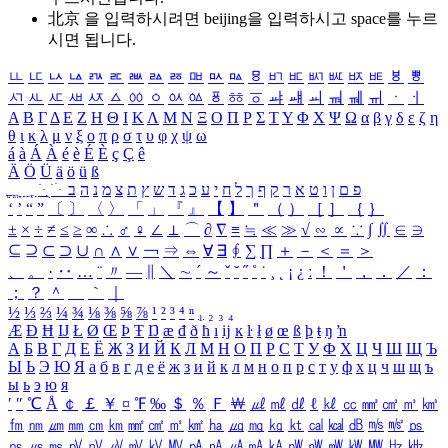
北京 을 입력하시려면
beijing
을 입력하시고 space를 누르
시면 됩니다.
ㅥ
ㅦ
ㅧ
ㅨ
ㅩ
ㅪ
ㅫ
ㅬ
ㅭ
ㅮ
ㅯ
ㅰ
ㅱ
ㅲ
ㅳ
ㅴ
ㅵ
ㅶ
ㅷ
ㅸ
ㅹ
ㅺ
ㅻ
ㅼ
ㅽ
ㅾ
ㅿ
ㆀ
ㆁ
ㆂ
ㆃ
ㆄ
ㆅ
ㆆ
ㆇ
ㆈ
ㆉ
ㆊ
ㆋ
ㆌ
ㆍ
ㆎ
Α
Β
Γ
Δ
Ε
Ζ
Η
Θ
Ι
Κ
Λ
Μ
Ν
Ξ
Ο
Π
Ρ
Σ
Τ
Υ
Φ
Χ
Ψ
Ω
α
β
γ
δ
ε
ζ
η
θ
ι
κ
λ
μ
ν
ξ
ο
π
ρ
σ
τ
υ
φ
χ
ψ
ω
á
à
Á
À
é
è
É
È
ç
Ç
ê
Ä
Ö
Ü
ä
ö
ü
ß
ְ
ֳ
ֲ
ֱ
ָ
ַ
ֵ
ֶ
ִ
ֹ
ּ
ֻ
ׂ
ׁ
ּ
ב
ה
נ
מ
צ
ת
ץ
ש
ד
ג
כ
ע
י
ח
ל
ך
ף
ק
ר
א
ט
ו
ן
ם
פ
‘
’
“
”
〔
〕
〈
〉
「
」
『
』
【
】
＂
（
）
［
］
｛
｝
±
×
÷
≠
≤
≥
∞
∴
♂
♀
∠
⊥
⌒
∂
∇
≡
≒
≪
≫
√
∽
∝
∵
∫
∬
∈
∋
⊆
⊇
⊂
⊃
∪
∩
∧
∨
￢
⇒
⇔
∀
∃
∮
∑
∏
＋
－
＜
＝
＞
、
。
·
‥
…
¨
〃
―
∥
＼
∼
´
～
ˇ
˘
˝
˚
˙
¸
˛
¡
¿
ː
！
＇
，
．
／
：
；
？
＾
＿
｀
｜
½
⅓
⅔
¼
¾
⅛
⅜
⅝
⅞
¹
²
³
⁴
ⁿ
₁
₂
₃
₄
Æ
Ð
Ħ
Ĳ
Ł
Ø
Œ
Þ
Ŧ
Ŋ
æ
đ
ð
ħ
ı
ĳ
ĸ
ŀ
ł
ø
œ
ß
þ
ŧ
ŋ
ŉ
А
Б
В
Г
Д
Е
Ё
Ж
З
И
Й
К
Л
М
Н
О
П
Р
С
Т
У
Ф
Х
Ц
Ч
Ш
Щ
Ъ
Ы
Ь
Э
Ю
Я
а
б
в
г
д
е
ё
ж
з
и
й
к
л
м
н
о
п
р
с
т
у
ф
х
ц
ч
ш
щ
ъ
ы
ь
э
ю
я
′
″
℃
Å
￠
￡
￥
¤
℉
‰
＄
％
Ｆ
￦
㎕
㎖
㎗
ℓ
㎘
㏄
㎣
㎤
㎥
㎦
㎙
㎚
㎛
㎜
㎝
㎞
㎟
㎠
㎡
㎢
㏊
㎍
㎎
㎏
㏏
㎈
㎉
㏈
㎧
㎨
㎰
㎱
㎲
㎳
㎴
㎵
㎶
㎷
㎸
㎹
㎀
㎁
㎂
㎃
㎄
㎺
㎻
㎽
㎾
㎿
㎐
㎑