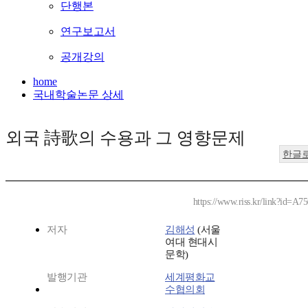
단행본
연구보고서
공개강의
home
국내학술논문 상세
외국 詩歌의 수용과 그 영향문제
한글
https://www.riss.kr/link?id=A7
저자
김해성
(서울
여대 현대시
문학)
발행기관
세계평화교
수협의회